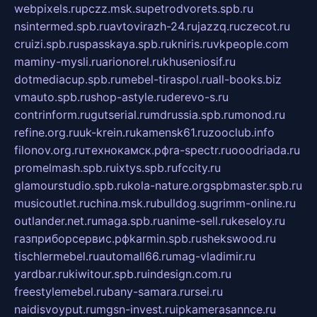
webpixels.ru
pczz.msk.su
petrodvorets.spb.ru
nsintermed.spb.ru
avtovirazh-24.ru
jazzq.ru
czecot.ru
cruizi.spb.ru
spasskaya.spb.ru
kniris.ru
vkpeople.com
maminy-mysli.ru
arionorel.ru
khuseniosif.ru
dotmediacup.spb.ru
mebel-tiraspol.ru
all-books.biz
vmauto.spb.ru
shop-astyle.ru
derevo-s.ru
contrinform.ru
gutserial.ru
mdrussia.spb.ru
monod.ru
refine.org.ru
uk-krein.ru
kamensk61.ru
zooclub.info
filonov.org.ru
технокамск.рф
ra-spectr.ru
ooodriada.ru
promelmash.spb.ru
ixtys.spb.ru
fccity.ru
glamourstudio.spb.ru
kola-nature.org
spbmaster.spb.ru
musicoutlet.ru
china.msk.ru
bulldog.su
grimm-online.ru
outlander.net.ru
maga.spb.ru
anime-sell.ru
keseloy.ru
газприборсервис.рф
karmin.spb.ru
shekswood.ru
tischlermebel.ru
automall66.ru
mag-vladimir.ru
yardbar.ru
kiwitour.spb.ru
indesign.com.ru
freestylemebel.ru
bany-samara.ru
rsei.ru
naidisvoyput.ru
mgsn-invest.ru
ipkamerasannce.ru