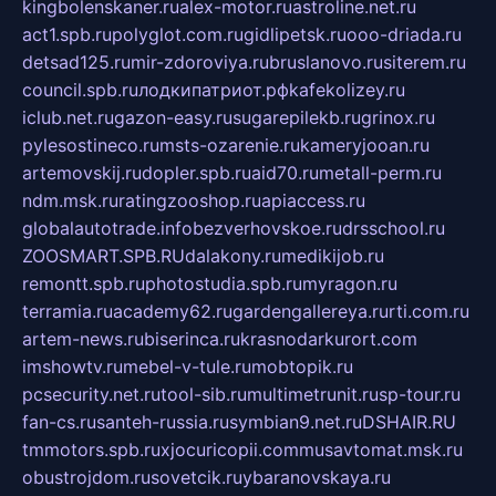
kingbolenskaner.ru
alex-motor.ru
astroline.net.ru
act1.spb.ru
polyglot.com.ru
gidlipetsk.ru
ooo-driada.ru
detsad125.ru
mir-zdoroviya.ru
bruslanovo.ru
siterem.ru
council.spb.ru
лодкипатриот.рф
kafekolizey.ru
iclub.net.ru
gazon-easy.ru
sugarepilekb.ru
grinox.ru
pylesostineco.ru
msts-ozarenie.ru
kameryjooan.ru
artemovskij.ru
dopler.spb.ru
aid70.ru
metall-perm.ru
ndm.msk.ru
ratingzooshop.ru
apiaccess.ru
globalautotrade.info
bezverhovskoe.ru
drsschool.ru
ZOOSMART.SPB.RU
dalakony.ru
medikijob.ru
remontt.spb.ru
photostudia.spb.ru
myragon.ru
terramia.ru
academy62.ru
gardengallereya.ru
rti.com.ru
artem-news.ru
biserinca.ru
krasnodarkurort.com
imshowtv.ru
mebel-v-tule.ru
mobtopik.ru
pcsecurity.net.ru
tool-sib.ru
multimetrunit.ru
sp-tour.ru
fan-cs.ru
santeh-russia.ru
symbian9.net.ru
DSHAIR.RU
tmmotors.spb.ru
xjocuricopii.com
musavtomat.msk.ru
obustrojdom.ru
sovetcik.ru
ybaranovskaya.ru