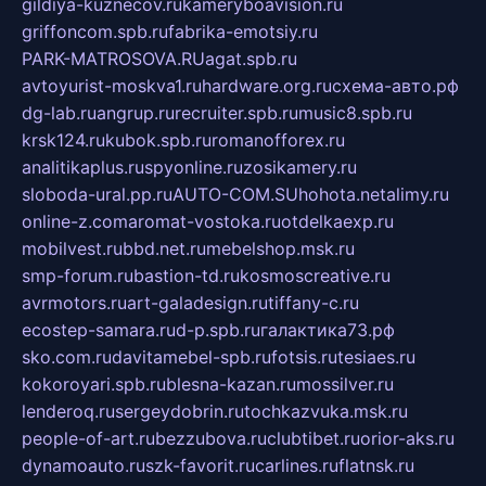
gildiya-kuznecov.ru
kameryboavision.ru
griffoncom.spb.ru
fabrika-emotsiy.ru
PARK-MATROSOVA.RU
agat.spb.ru
avtoyurist-moskva1.ru
hardware.org.ru
схема-авто.рф
dg-lab.ru
angrup.ru
recruiter.spb.ru
music8.spb.ru
krsk124.ru
kubok.spb.ru
romanofforex.ru
analitikaplus.ru
spyonline.ru
zosikamery.ru
sloboda-ural.pp.ru
AUTO-COM.SU
hohota.net
alimy.ru
online-z.com
aromat-vostoka.ru
otdelkaexp.ru
mobilvest.ru
bbd.net.ru
mebelshop.msk.ru
smp-forum.ru
bastion-td.ru
kosmoscreative.ru
avrmotors.ru
art-galadesign.ru
tiffany-c.ru
ecostep-samara.ru
d-p.spb.ru
галактика73.рф
sko.com.ru
davitamebel-spb.ru
fotsis.ru
tesiaes.ru
kokoroyari.spb.ru
blesna-kazan.ru
mossilver.ru
lenderoq.ru
sergeydobrin.ru
tochkazvuka.msk.ru
people-of-art.ru
bezzubova.ru
clubtibet.ru
orior-aks.ru
dynamoauto.ru
szk-favorit.ru
carlines.ru
flatnsk.ru