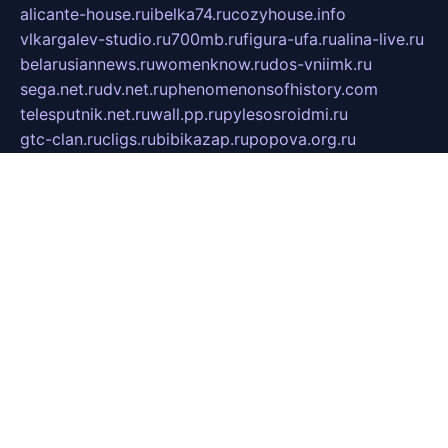
alicante-house.ru
ibelka74.ru
cozyhouse.info
vlkargalev-studio.ru
700mb.ru
figura-ufa.ru
alina-live.ru
belarusiannews.ru
womenknow.ru
dos-vniimk.ru
sega.net.ru
dv.net.ru
phenomenonsofhistory.com
telesputnik.net.ru
wall.pp.ru
pylesosroidmi.ru
gtc-clan.ru
cligs.ru
bibikazap.ru
popova.org.ru
netwhistler.spb.ru
bellvil.ru
bonzon.ru
iss-vladik.ru
defiparis.net.ru
las-gryzas.ru
amku.ru
electednews.spb.ru
feather.org.ru
spar72.ru
tankiigri.ru
dominus.com.ru
ibtree.ru
sanykool.pp.ru
unixlib.org.ru
menatep.spb.ru
gartenterrassen.ru
printeka.ru
skvozilka.com.ru
parkovka-pub.ru
lovemobi.ru
art-ru.ru
emulatorz.com.ru
alucomp.com.ru
tatforum.com.ru
alternativa-profi.ru
dermakler.ru
artsurvey.ru
aredir.ru
khimspas.ru
centr-maxi.ru
2018r.ru
bort-stomer-defort.ru
professional2.ru
gibsons.ru
artselena.ru
art-pilot.ru
ingredient.spb.ru
npfpolimer.spb.ru
argentum.spb.ru
hom-edu.ru