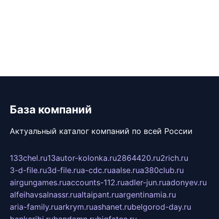
База компаний
Актуальный каталог компаний по всей России
133chel.ru
13autor-kolonka.ru
2864420.ru
2rich.ru
3-d-file.ru
3d-file.ru
a-cdc.ru
aalse.ru
a380club.ru
airgungames.ru
accounts-112.ru
adler-jun.ru
adonyev.ru
alfeihavsalnassr.ru
altaipant.ru
argentinamia.ru
aria-family.ru
arkrym.ru
ashanet.ru
belgorod-day.ru