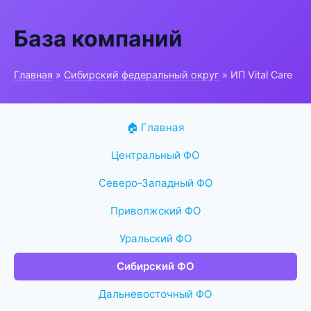
База компаний
Главная
»
Сибирский федеральный округ
» ИП Vital Care
🏠 Главная
Центральный ФО
Северо-Западный ФО
Приволжский ФО
Уральский ФО
Сибирский ФО
Дальневосточный ФО