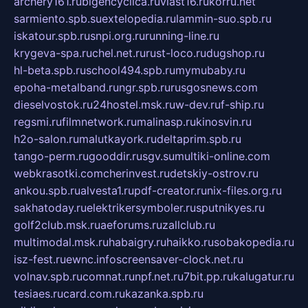
archery161.ru
bigencyclica.ru
vlast16.ru
korru.net
sarmiento.spb.su
extelopedia.ru
lammin-suo.spb.ru
iskatour.spb.ru
snpi.org.ru
running-line.ru
krygeva-spa.ru
chel.net.ru
rust-loco.ru
dugshop.ru
hl-beta.spb.ru
school494.spb.ru
mymubaby.ru
epoha-metalband.ru
ngr.spb.ru
rusgosnews.com
dieselvostok.ru
24hostel.msk.ru
w-dev.ru
f-ship.ru
regsmi.ru
filmnetwork.ru
malinasp.ru
kinosvin.ru
h2o-salon.ru
malutkayork.ru
deltaprim.spb.ru
tango-perm.ru
gooddir.ru
sgv.su
multiki-online.com
webkrasotki.com
cherinvest.ru
detskiy-ostrov.ru
ankou.spb.ru
alvesta1.ru
pdf-creator.ru
nix-files.org.ru
sakhatoday.ru
elektrikersymboler.ru
sputnikyes.ru
golf2club.msk.ru
aeforums.ru
zallclub.ru
multimodal.msk.ru
habaigry.ru
haikko.ru
sobakopedia.ru
isz-fest.ru
ewnc.info
screensaver-clock.net.ru
volnav.spb.ru
comnat.ru
npf.net.ru
7bit.pp.ru
kalugatur.ru
tesiaes.ru
card.com.ru
kazanka.spb.ru