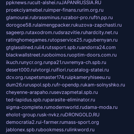
ppknews.ru
cult-alshei.ru
JAPANRUSSIA.RU
proekciyamebel.ru
imper-finans.ru
rim.org.ru
glamourai.ru
brassminus.ru
zabor-pro.ru
ftn.pp.ru
dorogoe58.ru
laimengpacker.ru
kuzova-zapchasti.ru
sageerp.ru
taxodrom.ru
dsrazvitie.ru
hardcity.net.ru
ratinghomegames.ru
topservice25.ru
gubernyan.ru
gtglasslined.ru
ii4.ru
tssport.spb.ru
andorra24.com
blackwallstreet.ru
oboimos.ru
optim-doors.com.ru
ikuch.ru
nycr.org.ru
npa21.ru
vremya-ch.spb.ru
desert000.ru
ivtorgi.ru
ifiori.ru
catalog-statei.ru
dcv.org.ru
spetsmaster174.ru
ipkameryhiseeu.ru
dum26.ru
ruspol.spb.ru
fr-opendp.ru
kam-solnyshko.ru
cheyenne-arapaho.ru
sevzapmetal.spb.ru
ted-lapidus.spb.ru
parasite-eliminator.ru
sigma-complete.ru
modernworld.ru
dama-moda.ru
eholot-group.ru
sk-nvkz.ru
DRONGOLD.RU
democratia2.ru
i-farmer.ru
mass-sport.org
jablonex.spb.ru
bookmess.ru
linkword.ru