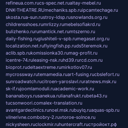
refineua.com.ru
cs-spec.net.ru
altay-mebel.ru
DNK-THEATRE.RU
mechaniks.spb.ru
ipcamtechage.ru
skosta.ru
a-sun.ru
stroy-ldsp.ru
snowlands.org.ru
childrensshoes.ru
mrlizzy.ru
mebelsofiakrd.ru
bulizhenko.ru
rumantick.net.ru
mtszerno.ru
daily-fishing.ru
glushiteli-v-spb.ru
megasat.org.ru
localization.net.ru
flyingfish.pp.ru
ds5teremok.ru
aclib.spb.ru
komissionka30.ru
mag-profit.ru
icentre-74.ru
leasing-nsk.ru
hd39.ru
rcd.com.ru
bioprot.ru
deltaextreme.ru
mirkotlov07.ru
mycrossway.ru
temamedia.ru
art-fusing.ru
cbslefort.ru
sunroadwatch.ru
citroen-yaroslavl.ru
ratnews.msk.ru
sk-if.ru
joomlamoduli.ru
academic-work.ru
bananaboys.ru
sanekua.ru
lianafrukt.ru
beta43.ru
tucsonwoori.com
alex-translation.ru
avantgardeclinics.ru
noel.msk.ru
buylq.ru
aquas-spb.ru
vilnerivne.com
bobry-2.ru
vtoroe-solnce.ru
nickysheen.ru
clockmir.ru
huntercraft.ru
стройокт.рф