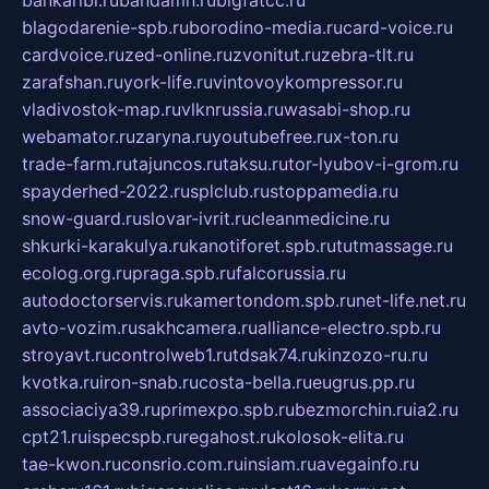
bankaribi.ru
bandamn.ru
bigfatcc.ru
blagodarenie-spb.ru
borodino-media.ru
card-voice.ru
cardvoice.ru
zed-online.ru
zvonitut.ru
zebra-tlt.ru
zarafshan.ru
york-life.ru
vintovoykompressor.ru
vladivostok-map.ru
vlknrussia.ru
wasabi-shop.ru
webamator.ru
zaryna.ru
youtubefree.ru
x-ton.ru
trade-farm.ru
tajuncos.ru
taksu.ru
tor-lyubov-i-grom.ru
spayderhed-2022.ru
splclub.ru
stoppamedia.ru
snow-guard.ru
slovar-ivrit.ru
cleanmedicine.ru
shkurki-karakulya.ru
kanotiforet.spb.ru
tutmassage.ru
ecolog.org.ru
praga.spb.ru
falcorussia.ru
autodoctorservis.ru
kamertondom.spb.ru
net-life.net.ru
avto-vozim.ru
sakhcamera.ru
alliance-electro.spb.ru
stroyavt.ru
controlweb1.ru
tdsak74.ru
kinzozo-ru.ru
kvotka.ru
iron-snab.ru
costa-bella.ru
eugrus.pp.ru
associaciya39.ru
primexpo.spb.ru
bezmorchin.ru
ia2.ru
cpt21.ru
ispecspb.ru
regahost.ru
kolosok-elita.ru
tae-kwon.ru
consrio.com.ru
insiam.ru
avegainfo.ru