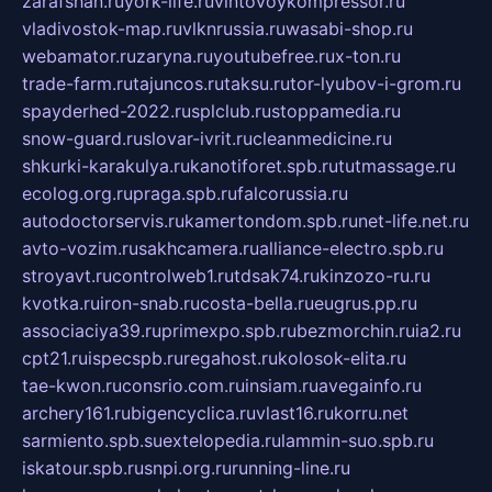
zarafshan.ru
york-life.ru
vintovoykompressor.ru
vladivostok-map.ru
vlknrussia.ru
wasabi-shop.ru
webamator.ru
zaryna.ru
youtubefree.ru
x-ton.ru
trade-farm.ru
tajuncos.ru
taksu.ru
tor-lyubov-i-grom.ru
spayderhed-2022.ru
splclub.ru
stoppamedia.ru
snow-guard.ru
slovar-ivrit.ru
cleanmedicine.ru
shkurki-karakulya.ru
kanotiforet.spb.ru
tutmassage.ru
ecolog.org.ru
praga.spb.ru
falcorussia.ru
autodoctorservis.ru
kamertondom.spb.ru
net-life.net.ru
avto-vozim.ru
sakhcamera.ru
alliance-electro.spb.ru
stroyavt.ru
controlweb1.ru
tdsak74.ru
kinzozo-ru.ru
kvotka.ru
iron-snab.ru
costa-bella.ru
eugrus.pp.ru
associaciya39.ru
primexpo.spb.ru
bezmorchin.ru
ia2.ru
cpt21.ru
ispecspb.ru
regahost.ru
kolosok-elita.ru
tae-kwon.ru
consrio.com.ru
insiam.ru
avegainfo.ru
archery161.ru
bigencyclica.ru
vlast16.ru
korru.net
sarmiento.spb.su
extelopedia.ru
lammin-suo.spb.ru
iskatour.spb.ru
snpi.org.ru
running-line.ru