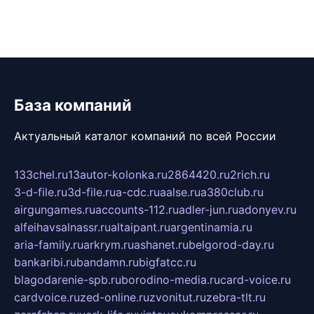
База компаний
Актуальный каталог компаний по всей России
133chel.ru
13autor-kolonka.ru
2864420.ru
2rich.ru
3-d-file.ru
3d-file.ru
a-cdc.ru
aalse.ru
a380club.ru
airgungames.ru
accounts-112.ru
adler-jun.ru
adonyev.ru
alfeihavsalnassr.ru
altaipant.ru
argentinamia.ru
aria-family.ru
arkrym.ru
ashanet.ru
belgorod-day.ru
bankaribi.ru
bandamn.ru
bigfatcc.ru
blagodarenie-spb.ru
borodino-media.ru
card-voice.ru
cardvoice.ru
zed-online.ru
zvonitut.ru
zebra-tlt.ru