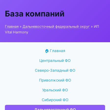
База компаний
Главная
»
Дальневосточный федеральный округ
» ИП
Vital Harmony
🏠 Главная
Центральный ФО
Северо-Западный ФО
Приволжский ФО
Уральский ФО
Сибирский ФО
Дальневосточный ФО