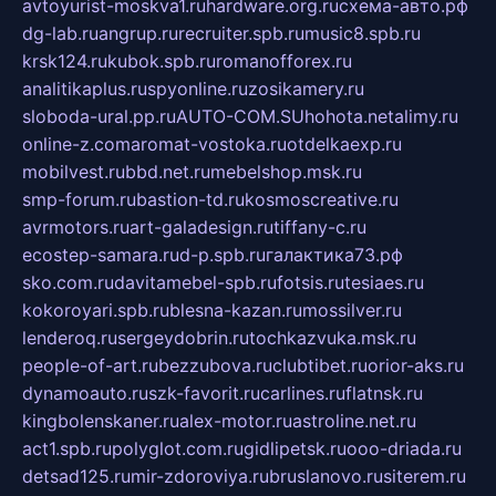
avtoyurist-moskva1.ru
hardware.org.ru
схема-авто.рф
dg-lab.ru
angrup.ru
recruiter.spb.ru
music8.spb.ru
krsk124.ru
kubok.spb.ru
romanofforex.ru
analitikaplus.ru
spyonline.ru
zosikamery.ru
sloboda-ural.pp.ru
AUTO-COM.SU
hohota.net
alimy.ru
online-z.com
aromat-vostoka.ru
otdelkaexp.ru
mobilvest.ru
bbd.net.ru
mebelshop.msk.ru
smp-forum.ru
bastion-td.ru
kosmoscreative.ru
avrmotors.ru
art-galadesign.ru
tiffany-c.ru
ecostep-samara.ru
d-p.spb.ru
галактика73.рф
sko.com.ru
davitamebel-spb.ru
fotsis.ru
tesiaes.ru
kokoroyari.spb.ru
blesna-kazan.ru
mossilver.ru
lenderoq.ru
sergeydobrin.ru
tochkazvuka.msk.ru
people-of-art.ru
bezzubova.ru
clubtibet.ru
orior-aks.ru
dynamoauto.ru
szk-favorit.ru
carlines.ru
flatnsk.ru
kingbolenskaner.ru
alex-motor.ru
astroline.net.ru
act1.spb.ru
polyglot.com.ru
gidlipetsk.ru
ooo-driada.ru
detsad125.ru
mir-zdoroviya.ru
bruslanovo.ru
siterem.ru