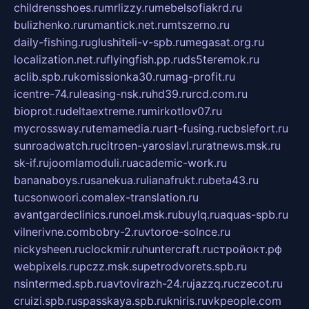
childrensshoes.ru
mrlizzy.ru
mebelsofiakrd.ru
bulizhenko.ru
rumantick.net.ru
mtszerno.ru
daily-fishing.ru
glushiteli-v-spb.ru
megasat.org.ru
localization.net.ru
flyingfish.pp.ru
ds5teremok.ru
aclib.spb.ru
komissionka30.ru
mag-profit.ru
icentre-74.ru
leasing-nsk.ru
hd39.ru
rcd.com.ru
bioprot.ru
deltaextreme.ru
mirkotlov07.ru
mycrossway.ru
temamedia.ru
art-fusing.ru
cbslefort.ru
sunroadwatch.ru
citroen-yaroslavl.ru
ratnews.msk.ru
sk-if.ru
joomlamoduli.ru
academic-work.ru
bananaboys.ru
sanekua.ru
lianafrukt.ru
beta43.ru
tucsonwoori.com
alex-translation.ru
avantgardeclinics.ru
noel.msk.ru
buylq.ru
aquas-spb.ru
vilnerivne.com
bobry-2.ru
vtoroe-solnce.ru
nickysheen.ru
clockmir.ru
huntercraft.ru
стройокт.рф
webpixels.ru
pczz.msk.su
petrodvorets.spb.ru
nsintermed.spb.ru
avtovirazh-24.ru
jazzq.ru
czecot.ru
cruizi.spb.ru
spasskaya.spb.ru
kniris.ru
vkpeople.com