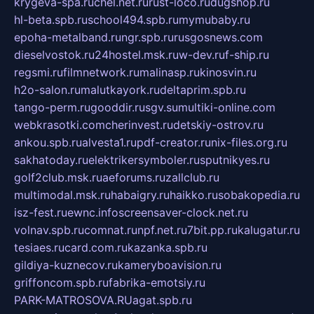
krygeva-spa.ru
chel.net.ru
rust-loco.ru
dugshop.ru
hl-beta.spb.ru
school494.spb.ru
mymubaby.ru
epoha-metalband.ru
ngr.spb.ru
rusgosnews.com
dieselvostok.ru
24hostel.msk.ru
w-dev.ru
f-ship.ru
regsmi.ru
filmnetwork.ru
malinasp.ru
kinosvin.ru
h2o-salon.ru
malutkayork.ru
deltaprim.spb.ru
tango-perm.ru
gooddir.ru
sgv.su
multiki-online.com
webkrasotki.com
cherinvest.ru
detskiy-ostrov.ru
ankou.spb.ru
alvesta1.ru
pdf-creator.ru
nix-files.org.ru
sakhatoday.ru
elektrikersymboler.ru
sputnikyes.ru
golf2club.msk.ru
aeforums.ru
zallclub.ru
multimodal.msk.ru
habaigry.ru
haikko.ru
sobakopedia.ru
isz-fest.ru
ewnc.info
screensaver-clock.net.ru
volnav.spb.ru
comnat.ru
npf.net.ru
7bit.pp.ru
kalugatur.ru
tesiaes.ru
card.com.ru
kazanka.spb.ru
gildiya-kuznecov.ru
kameryboavision.ru
griffoncom.spb.ru
fabrika-emotsiy.ru
PARK-MATROSOVA.RU
agat.spb.ru