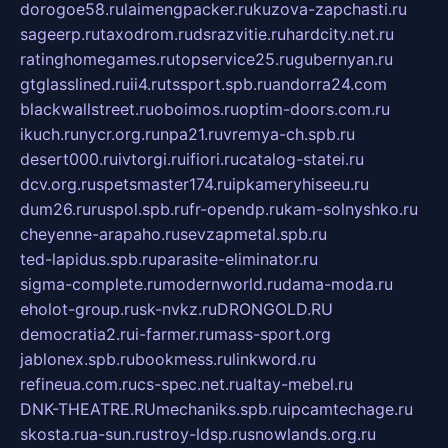
dorogoe58.ru
laimengpacker.ru
kuzova-zapchasti.ru
sageerp.ru
taxodrom.ru
dsrazvitie.ru
hardcity.net.ru
ratinghomegames.ru
topservice25.ru
gubernyan.ru
gtglasslined.ru
ii4.ru
tssport.spb.ru
andorra24.com
blackwallstreet.ru
oboimos.ru
optim-doors.com.ru
ikuch.ru
nycr.org.ru
npa21.ru
vremya-ch.spb.ru
desert000.ru
ivtorgi.ru
ifiori.ru
catalog-statei.ru
dcv.org.ru
spetsmaster174.ru
ipkameryhiseeu.ru
dum26.ru
ruspol.spb.ru
fr-opendp.ru
kam-solnyshko.ru
cheyenne-arapaho.ru
sevzapmetal.spb.ru
ted-lapidus.spb.ru
parasite-eliminator.ru
sigma-complete.ru
modernworld.ru
dama-moda.ru
eholot-group.ru
sk-nvkz.ru
DRONGOLD.RU
democratia2.ru
i-farmer.ru
mass-sport.org
jablonex.spb.ru
bookmess.ru
linkword.ru
refineua.com.ru
cs-spec.net.ru
altay-mebel.ru
DNK-THEATRE.RU
mechaniks.spb.ru
ipcamtechage.ru
skosta.ru
a-sun.ru
stroy-ldsp.ru
snowlands.org.ru