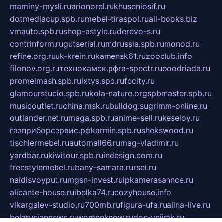
maminy-mysli.ru
arionorel.ru
khuseniosif.ru
dotmediacup.spb.ru
mebel-tiraspol.ru
all-books.biz
vmauto.spb.ru
shop-astyle.ru
derevo-s.ru
contrinform.ru
gutserial.ru
mdrussia.spb.ru
monod.ru
refine.org.ru
uk-krein.ru
kamensk61.ru
zooclub.info
filonov.org.ru
технокамск.рф
ra-spectr.ru
ooodriada.ru
promelmash.spb.ru
ixtys.spb.ru
fccity.ru
glamourstudio.spb.ru
kola-nature.org
spbmaster.spb.ru
musicoutlet.ru
china.msk.ru
bulldog.su
grimm-online.ru
outlander.net.ru
maga.spb.ru
anime-sell.ru
keseloy.ru
газприборсервис.рф
karmin.spb.ru
shekswood.ru
tischlermebel.ru
automall66.ru
mag-vladimir.ru
yardbar.ru
kiwitour.spb.ru
indesign.com.ru
freestylemebel.ru
bany-samara.ru
rsei.ru
naidisvoyput.ru
mgsn-invest.ru
ipkamerasannce.ru
alicante-house.ru
ibelka74.ru
cozyhouse.info
vlkargalev-studio.ru
700mb.ru
figura-ufa.ru
alina-live.ru
belarusiannews.ru
womenknow.ru
dos-vniimk.ru