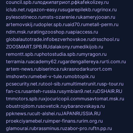
council.spb.ru
лодкипатриот.рф
kafekolizey.ru
iclub.net.ru
gazon-easy.ru
sugarepilekb.ru
grinox.ru
pylesostineco.ru
msts-ozarenie.ru
kameryjooan.ru
artemovskij.ru
dopler.spb.ru
aid70.ru
metall-perm.ru
ndm.msk.ru
ratingzooshop.ru
apiaccess.ru
globalautotrade.info
bezverhovskoe.ru
drsschool.ru
ZOOSMART.SPB.RU
dalakony.ru
medikijob.ru
remontt.spb.ru
photostudia.spb.ru
myragon.ru
terramia.ru
academy62.ru
gardengallereya.ru
rti.com.ru
artem-news.ru
biserinca.ru
krasnodarkurort.com
imshowtv.ru
mebel-v-tule.ru
mobtopik.ru
pcsecurity.net.ru
tool-sib.ru
multimetrunit.ru
sp-tour.ru
fan-cs.ru
santeh-russia.ru
symbian9.net.ru
DSHAIR.RU
tmmotors.spb.ru
xjocuricopii.com
musavtomat.msk.ru
obustrojdom.ru
sovetcik.ru
ybaranovskaya.ru
ppknews.ru
cult-alshei.ru
JAPANRUSSIA.RU
proekciyamebel.ru
imper-finans.ru
rim.org.ru
glamourai.ru
brassminus.ru
zabor-pro.ru
ftn.pp.ru