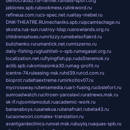
democratia2.ru
i-farmer.ru
mass-sport.org
jablonex.spb.ru
bookmess.ru
linkword.ru
refineua.com.ru
cs-spec.net.ru
altay-mebel.ru
DNK-THEATRE.RU
mechaniks.spb.ru
ipcamtechage.ru
skosta.ru
a-sun.ru
stroy-ldsp.ru
snowlands.org.ru
childrensshoes.ru
mrlizzy.ru
mebelsofiakrd.ru
bulizhenko.ru
rumantick.net.ru
mtszerno.ru
daily-fishing.ru
glushiteli-v-spb.ru
megasat.org.ru
localization.net.ru
flyingfish.pp.ru
ds5teremok.ru
aclib.spb.ru
komissionka30.ru
mag-profit.ru
icentre-74.ru
leasing-nsk.ru
hd39.ru
rcd.com.ru
bioprot.ru
deltaextreme.ru
mirkotlov07.ru
mycrossway.ru
temamedia.ru
art-fusing.ru
cbslefort.ru
sunroadwatch.ru
citroen-yaroslavl.ru
ratnews.msk.ru
sk-if.ru
joomlamoduli.ru
academic-work.ru
bananaboys.ru
sanekua.ru
lianafrukt.ru
beta43.ru
tucsonwoori.com
alex-translation.ru
avantgardeclinics.ru
noel.msk.ru
buylq.ru
aquas-spb.ru