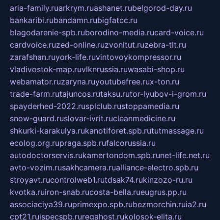
aria-family.ru
arkrym.ru
ashanet.ru
belgorod-day.ru
bankaribi.ru
bandamn.ru
bigfatcc.ru
blagodarenie-spb.ru
borodino-media.ru
card-voice.ru
cardvoice.ru
zed-online.ru
zvonitut.ru
zebra-tlt.ru
zarafshan.ru
york-life.ru
vintovoykompressor.ru
vladivostok-map.ru
vlknrussia.ru
wasabi-shop.ru
webamator.ru
zaryna.ru
youtubefree.ru
x-ton.ru
trade-farm.ru
tajuncos.ru
taksu.ru
tor-lyubov-i-grom.ru
spayderhed-2022.ru
splclub.ru
stoppamedia.ru
snow-guard.ru
slovar-ivrit.ru
cleanmedicine.ru
shkurki-karakulya.ru
kanotiforet.spb.ru
tutmassage.ru
ecolog.org.ru
praga.spb.ru
falcorussia.ru
autodoctorservis.ru
kamertondom.spb.ru
net-life.net.ru
avto-vozim.ru
sakhcamera.ru
alliance-electro.spb.ru
stroyavt.ru
controlweb1.ru
tdsak74.ru
kinzozo-ru.ru
kvotka.ru
iron-snab.ru
costa-bella.ru
eugrus.pp.ru
associaciya39.ru
primexpo.spb.ru
bezmorchin.ru
ia2.ru
cpt21.ru
ispecspb.ru
regahost.ru
kolosok-elita.ru