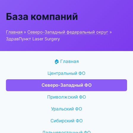
База компаний
Главная
»
Северо-Западный федеральный округ
»
ЗдравПункт Laser Surgery
🏠 Главная
Центральный ФО
Северо-Западный ФО
Приволжский ФО
Уральский ФО
Сибирский ФО
Дальневосточный ФО