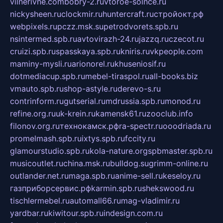
vilnerivne.com
bobry-2.ru
vtoroe-solnce.ru
nickysheen.ru
clockmir.ru
huntercraft.ru
стройокт.рф
webpixels.ru
pczz.msk.su
petrodvorets.spb.ru
nsintermed.spb.ru
avtovirazh-24.ru
jazzq.ru
czecot.ru
cruizi.spb.ru
spasskaya.spb.ru
kniris.ru
vkpeople.com
maminy-mysli.ru
arionorel.ru
khuseniosif.ru
dotmediacup.spb.ru
mebel-tiraspol.ru
all-books.biz
vmauto.spb.ru
shop-astyle.ru
derevo-s.ru
contrinform.ru
gutserial.ru
mdrussia.spb.ru
monod.ru
refine.org.ru
uk-krein.ru
kamensk61.ru
zooclub.info
filonov.org.ru
технокамск.рф
ra-spectr.ru
ooodriada.ru
promelmash.spb.ru
ixtys.spb.ru
fccity.ru
glamourstudio.spb.ru
kola-nature.org
spbmaster.spb.ru
musicoutlet.ru
china.msk.ru
bulldog.su
grimm-online.ru
outlander.net.ru
maga.spb.ru
anime-sell.ru
keseloy.ru
газприборсервис.рф
karmin.spb.ru
shekswood.ru
tischlermebel.ru
automall66.ru
mag-vladimir.ru
yardbar.ru
kiwitour.spb.ru
indesign.com.ru