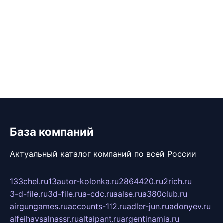
База компаний
Актуальный каталог компаний по всей России
133chel.ru
13autor-kolonka.ru
2864420.ru
2rich.ru
3-d-file.ru
3d-file.ru
a-cdc.ru
aalse.ru
a380club.ru
airgungames.ru
accounts-112.ru
adler-jun.ru
adonyev.ru
alfeihavsalnassr.ru
altaipant.ru
argentinamia.ru