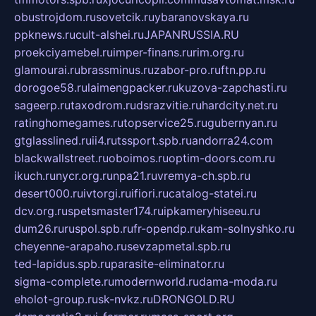
obustrojdom.ru
sovetcik.ru
ybaranovskaya.ru
ppknews.ru
cult-alshei.ru
JAPANRUSSIA.RU
proekciyamebel.ru
imper-finans.ru
rim.org.ru
glamourai.ru
brassminus.ru
zabor-pro.ru
ftn.pp.ru
dorogoe58.ru
laimengpacker.ru
kuzova-zapchasti.ru
sageerp.ru
taxodrom.ru
dsrazvitie.ru
hardcity.net.ru
ratinghomegames.ru
topservice25.ru
gubernyan.ru
gtglasslined.ru
ii4.ru
tssport.spb.ru
andorra24.com
blackwallstreet.ru
oboimos.ru
optim-doors.com.ru
ikuch.ru
nycr.org.ru
npa21.ru
vremya-ch.spb.ru
desert000.ru
ivtorgi.ru
ifiori.ru
catalog-statei.ru
dcv.org.ru
spetsmaster174.ru
ipkameryhiseeu.ru
dum26.ru
ruspol.spb.ru
fr-opendp.ru
kam-solnyshko.ru
cheyenne-arapaho.ru
sevzapmetal.spb.ru
ted-lapidus.spb.ru
parasite-eliminator.ru
sigma-complete.ru
modernworld.ru
dama-moda.ru
eholot-group.ru
sk-nvkz.ru
DRONGOLD.RU