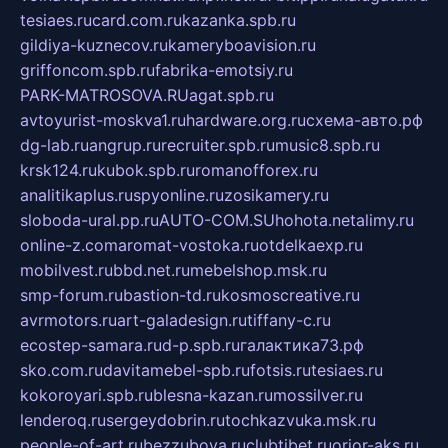
tesiaes.ru
card.com.ru
kazanka.spb.ru
gildiya-kuznecov.ru
kameryboavision.ru
griffoncom.spb.ru
fabrika-emotsiy.ru
PARK-MATROSOVA.RU
agat.spb.ru
avtoyurist-moskva1.ru
hardware.org.ru
схема-авто.рф
dg-lab.ru
angrup.ru
recruiter.spb.ru
music8.spb.ru
krsk124.ru
kubok.spb.ru
romanofforex.ru
analitikaplus.ru
spyonline.ru
zosikamery.ru
sloboda-ural.pp.ru
AUTO-COM.SU
hohota.net
alimy.ru
online-z.com
aromat-vostoka.ru
otdelkaexp.ru
mobilvest.ru
bbd.net.ru
mebelshop.msk.ru
smp-forum.ru
bastion-td.ru
kosmoscreative.ru
avrmotors.ru
art-galadesign.ru
tiffany-c.ru
ecostep-samara.ru
d-p.spb.ru
галактика73.рф
sko.com.ru
davitamebel-spb.ru
fotsis.ru
tesiaes.ru
kokoroyari.spb.ru
blesna-kazan.ru
mossilver.ru
lenderoq.ru
sergeydobrin.ru
tochkazvuka.msk.ru
people-of-art.ru
bezzubova.ru
clubtibet.ru
orior-aks.ru