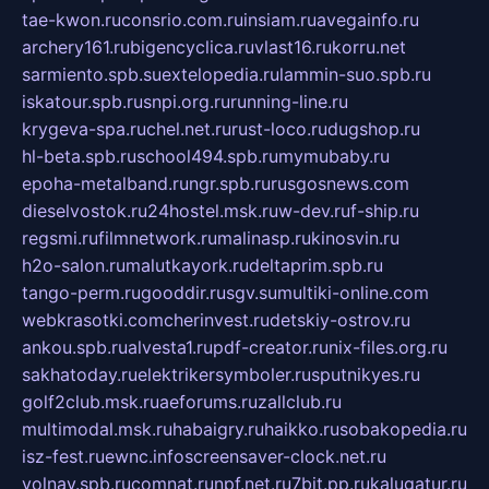
tae-kwon.ru
consrio.com.ru
insiam.ru
avegainfo.ru
archery161.ru
bigencyclica.ru
vlast16.ru
korru.net
sarmiento.spb.su
extelopedia.ru
lammin-suo.spb.ru
iskatour.spb.ru
snpi.org.ru
running-line.ru
krygeva-spa.ru
chel.net.ru
rust-loco.ru
dugshop.ru
hl-beta.spb.ru
school494.spb.ru
mymubaby.ru
epoha-metalband.ru
ngr.spb.ru
rusgosnews.com
dieselvostok.ru
24hostel.msk.ru
w-dev.ru
f-ship.ru
regsmi.ru
filmnetwork.ru
malinasp.ru
kinosvin.ru
h2o-salon.ru
malutkayork.ru
deltaprim.spb.ru
tango-perm.ru
gooddir.ru
sgv.su
multiki-online.com
webkrasotki.com
cherinvest.ru
detskiy-ostrov.ru
ankou.spb.ru
alvesta1.ru
pdf-creator.ru
nix-files.org.ru
sakhatoday.ru
elektrikersymboler.ru
sputnikyes.ru
golf2club.msk.ru
aeforums.ru
zallclub.ru
multimodal.msk.ru
habaigry.ru
haikko.ru
sobakopedia.ru
isz-fest.ru
ewnc.info
screensaver-clock.net.ru
volnav.spb.ru
comnat.ru
npf.net.ru
7bit.pp.ru
kalugatur.ru