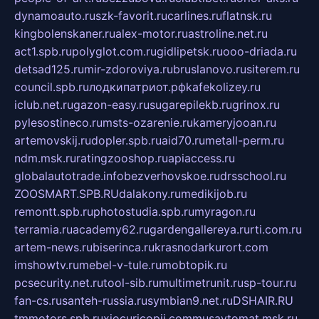
dynamoauto.ru
szk-favorit.ru
carlines.ru
flatnsk.ru
kingbolenskaner.ru
alex-motor.ru
astroline.net.ru
act1.spb.ru
polyglot.com.ru
gidlipetsk.ru
ooo-driada.ru
detsad125.ru
mir-zdoroviya.ru
bruslanovo.ru
siterem.ru
council.spb.ru
лодкипатриот.рф
kafekolizey.ru
iclub.net.ru
gazon-easy.ru
sugarepilekb.ru
grinox.ru
pylesostineco.ru
msts-ozarenie.ru
kameryjooan.ru
artemovskij.ru
dopler.spb.ru
aid70.ru
metall-perm.ru
ndm.msk.ru
ratingzooshop.ru
apiaccess.ru
globalautotrade.info
bezverhovskoe.ru
drsschool.ru
ZOOSMART.SPB.RU
dalakony.ru
medikijob.ru
remontt.spb.ru
photostudia.spb.ru
myragon.ru
terramia.ru
academy62.ru
gardengallereya.ru
rti.com.ru
artem-news.ru
biserinca.ru
krasnodarkurort.com
imshowtv.ru
mebel-v-tule.ru
mobtopik.ru
pcsecurity.net.ru
tool-sib.ru
multimetrunit.ru
sp-tour.ru
fan-cs.ru
santeh-russia.ru
symbian9.net.ru
DSHAIR.RU
tmmotors.spb.ru
xjocuricopii.com
musavtomat.msk.ru