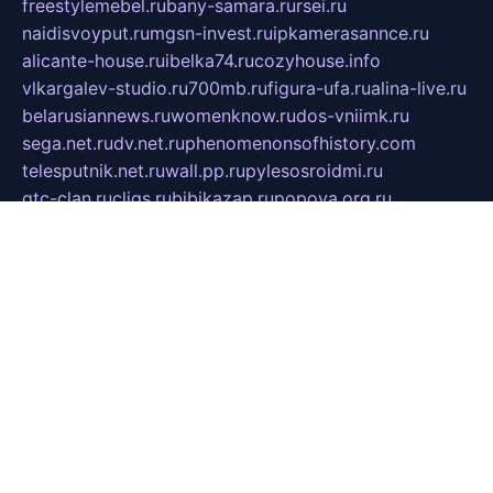
freestylemebel.ru
bany-samara.ru
rsei.ru
naidisvoyput.ru
mgsn-invest.ru
ipkamerasannce.ru
alicante-house.ru
ibelka74.ru
cozyhouse.info
vlkargalev-studio.ru
700mb.ru
figura-ufa.ru
alina-live.ru
belarusiannews.ru
womenknow.ru
dos-vniimk.ru
sega.net.ru
dv.net.ru
phenomenonsofhistory.com
telesputnik.net.ru
wall.pp.ru
pylesosroidmi.ru
gtc-clan.ru
cligs.ru
bibikazap.ru
popova.org.ru
netwhistler.spb.ru
bellvil.ru
bonzon.ru
iss-vladik.ru
defiparis.net.ru
las-gryzas.ru
amku.ru
electednews.spb.ru
feather.org.ru
spar72.ru
tankiigri.ru
dominus.com.ru
ibtree.ru
sanykool.pp.ru
unixlib.org.ru
menatep.spb.ru
gartenterrassen.ru
printeka.ru
skvozilka.com.ru
parkovka-pub.ru
lovemobi.ru
art-ru.ru
emulatorz.com.ru
alucomp.com.ru
tatforum.com.ru
alternativa-profi.ru
dermakler.ru
artsurvey.ru
aredir.ru
khimspas.ru
centr-maxi.ru
2018r.ru
bort-stomer-defort.ru
professional2.ru
gibsons.ru