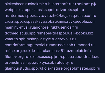
nickysheen.ru
clockmir.ru
huntercraft.ru
стройокт.рф
webpixels.ru
pczz.msk.su
petrodvorets.spb.ru
nsintermed.spb.ru
avtovirazh-24.ru
jazzq.ru
czecot.ru
cruizi.spb.ru
spasskaya.spb.ru
kniris.ru
vkpeople.com
maminy-mysli.ru
arionorel.ru
khuseniosif.ru
dotmediacup.spb.ru
mebel-tiraspol.ru
all-books.biz
vmauto.spb.ru
shop-astyle.ru
derevo-s.ru
contrinform.ru
gutserial.ru
mdrussia.spb.ru
monod.ru
refine.org.ru
uk-krein.ru
kamensk61.ru
zooclub.info
filonov.org.ru
технокамск.рф
ra-spectr.ru
ooodriada.ru
promelmash.spb.ru
ixtys.spb.ru
fccity.ru
glamourstudio.spb.ru
kola-nature.org
spbmaster.spb.ru
musicoutlet.ru
china.msk.ru
bulldog.su
grimm-online.ru
outlander.net.ru
maga.spb.ru
anime-sell.ru
keseloy.ru
газприборсервис.рф
karmin.spb.ru
shekswood.ru
tischlermebel.ru
automall66.ru
mag-vladimir.ru
yardbar.ru
kiwitour.spb.ru
indesign.com.ru
freestylemebel.ru
bany-samara.ru
rsei.ru