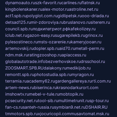
dynamoauto.ru
szk-favorit.ru
carlines.ru
flatnsk.ru
kingbolenskaner.ru
alex-motor.ru
astroline.net.ru
act1.spb.ru
polyglot.com.ru
gidlipetsk.ru
ooo-driada.ru
detsad125.ru
mir-zdoroviya.ru
bruslanovo.ru
siterem.ru
council.spb.ru
лодкипатриот.рф
kafekolizey.ru
iclub.net.ru
gazon-easy.ru
sugarepilekb.ru
grinox.ru
pylesostineco.ru
msts-ozarenie.ru
kameryjooan.ru
artemovskij.ru
dopler.spb.ru
aid70.ru
metall-perm.ru
ndm.msk.ru
ratingzooshop.ru
apiaccess.ru
globalautotrade.info
bezverhovskoe.ru
drsschool.ru
ZOOSMART.SPB.RU
dalakony.ru
medikijob.ru
remontt.spb.ru
photostudia.spb.ru
myragon.ru
terramia.ru
academy62.ru
gardengallereya.ru
rti.com.ru
artem-news.ru
biserinca.ru
krasnodarkurort.com
imshowtv.ru
mebel-v-tule.ru
mobtopik.ru
pcsecurity.net.ru
tool-sib.ru
multimetrunit.ru
sp-tour.ru
fan-cs.ru
santeh-russia.ru
symbian9.net.ru
DSHAIR.RU
tmmotors.spb.ru
xjocuricopii.com
musavtomat.msk.ru