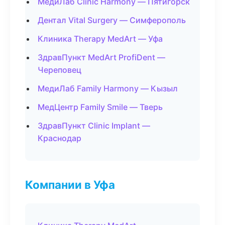
МедиЛаб Clinic Harmony — Пятигорск
Дентал Vital Surgery — Симферополь
Клиника Therapy MedArt — Уфа
ЗдравПункт MedArt ProfiDent —
Череповец
МедиЛаб Family Harmony — Кызыл
МедЦентр Family Smile — Тверь
ЗдравПункт Clinic Implant —
Краснодар
Компании в Уфа