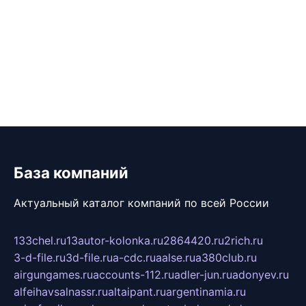
База компаний
Актуальный каталог компаний по всей России
133chel.ru
13autor-kolonka.ru
2864420.ru
2rich.ru
3-d-file.ru
3d-file.ru
a-cdc.ru
aalse.ru
a380club.ru
airgungames.ru
accounts-112.ru
adler-jun.ru
adonyev.ru
alfeihavsalnassr.ru
altaipant.ru
argentinamia.ru