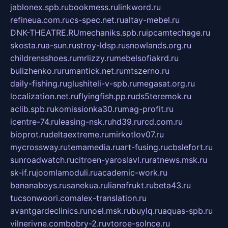
jablonex.spb.ru
bookmess.ru
linkword.ru
refineua.com.ru
cs-spec.net.ru
altay-mebel.ru
DNK-THEATRE.RU
mechaniks.spb.ru
ipcamtechage.ru
skosta.ru
a-sun.ru
stroy-ldsp.ru
snowlands.org.ru
childrensshoes.ru
mrlizzy.ru
mebelsofiakrd.ru
bulizhenko.ru
rumantick.net.ru
mtszerno.ru
daily-fishing.ru
glushiteli-v-spb.ru
megasat.org.ru
localization.net.ru
flyingfish.pp.ru
ds5teremok.ru
aclib.spb.ru
komissionka30.ru
mag-profit.ru
icentre-74.ru
leasing-nsk.ru
hd39.ru
rcd.com.ru
bioprot.ru
deltaextreme.ru
mirkotlov07.ru
mycrossway.ru
temamedia.ru
art-fusing.ru
cbslefort.ru
sunroadwatch.ru
citroen-yaroslavl.ru
ratnews.msk.ru
sk-if.ru
joomlamoduli.ru
academic-work.ru
bananaboys.ru
sanekua.ru
lianafrukt.ru
beta43.ru
tucsonwoori.com
alex-translation.ru
avantgardeclinics.ru
noel.msk.ru
buylq.ru
aquas-spb.ru
vilnerivne.com
bobry-2.ru
vtoroe-solnce.ru