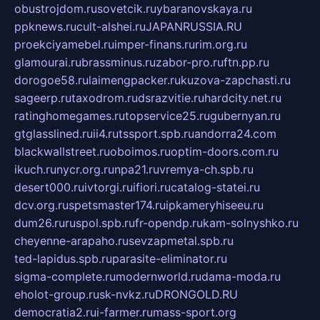
obustrojdom.ru
sovetcik.ru
ybaranovskaya.ru
ppknews.ru
cult-alshei.ru
JAPANRUSSIA.RU
proekciyamebel.ru
imper-finans.ru
rim.org.ru
glamourai.ru
brassminus.ru
zabor-pro.ru
ftn.pp.ru
dorogoe58.ru
laimengpacker.ru
kuzova-zapchasti.ru
sageerp.ru
taxodrom.ru
dsrazvitie.ru
hardcity.net.ru
ratinghomegames.ru
topservice25.ru
gubernyan.ru
gtglasslined.ru
ii4.ru
tssport.spb.ru
andorra24.com
blackwallstreet.ru
oboimos.ru
optim-doors.com.ru
ikuch.ru
nycr.org.ru
npa21.ru
vremya-ch.spb.ru
desert000.ru
ivtorgi.ru
ifiori.ru
catalog-statei.ru
dcv.org.ru
spetsmaster174.ru
ipkameryhiseeu.ru
dum26.ru
ruspol.spb.ru
fr-opendp.ru
kam-solnyshko.ru
cheyenne-arapaho.ru
sevzapmetal.spb.ru
ted-lapidus.spb.ru
parasite-eliminator.ru
sigma-complete.ru
modernworld.ru
dama-moda.ru
eholot-group.ru
sk-nvkz.ru
DRONGOLD.RU
democratia2.ru
i-farmer.ru
mass-sport.org