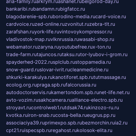
aria-family.ru
arkrym.ru
ashanet.ru
belgorod-day.ru
bankaribi.ru
bandamn.ru
bigfatcc.ru
blagodarenie-spb.ru
borodino-media.ru
card-voice.ru
cardvoice.ru
zed-online.ru
zvonitut.ru
zebra-tlt.ru
zarafshan.ru
york-life.ru
vintovoykompressor.ru
vladivostok-map.ru
vlknrussia.ru
wasabi-shop.ru
webamator.ru
zaryna.ru
youtubefree.ru
x-ton.ru
trade-farm.ru
tajuncos.ru
taksu.ru
tor-lyubov-i-grom.ru
spayderhed-2022.ru
splclub.ru
stoppamedia.ru
snow-guard.ru
slovar-ivrit.ru
cleanmedicine.ru
shkurki-karakulya.ru
kanotiforet.spb.ru
tutmassage.ru
ecolog.org.ru
praga.spb.ru
falcorussia.ru
autodoctorservis.ru
kamertondom.spb.ru
net-life.net.ru
avto-vozim.ru
sakhcamera.ru
alliance-electro.spb.ru
stroyavt.ru
controlweb1.ru
tdsak74.ru
kinzozo-ru.ru
kvotka.ru
iron-snab.ru
costa-bella.ru
eugrus.pp.ru
associaciya39.ru
primexpo.spb.ru
bezmorchin.ru
ia2.ru
cpt21.ru
ispecspb.ru
regahost.ru
kolosok-elita.ru