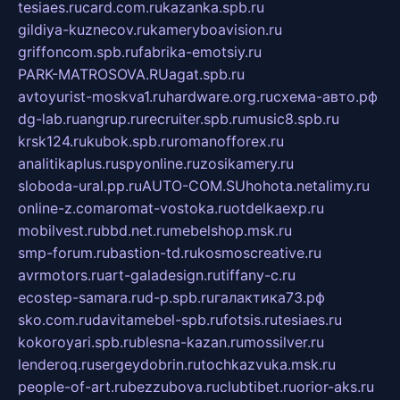
tesiaes.ru
card.com.ru
kazanka.spb.ru
gildiya-kuznecov.ru
kameryboavision.ru
griffoncom.spb.ru
fabrika-emotsiy.ru
PARK-MATROSOVA.RU
agat.spb.ru
avtoyurist-moskva1.ru
hardware.org.ru
схема-авто.рф
dg-lab.ru
angrup.ru
recruiter.spb.ru
music8.spb.ru
krsk124.ru
kubok.spb.ru
romanofforex.ru
analitikaplus.ru
spyonline.ru
zosikamery.ru
sloboda-ural.pp.ru
AUTO-COM.SU
hohota.net
alimy.ru
online-z.com
aromat-vostoka.ru
otdelkaexp.ru
mobilvest.ru
bbd.net.ru
mebelshop.msk.ru
smp-forum.ru
bastion-td.ru
kosmoscreative.ru
avrmotors.ru
art-galadesign.ru
tiffany-c.ru
ecostep-samara.ru
d-p.spb.ru
галактика73.рф
sko.com.ru
davitamebel-spb.ru
fotsis.ru
tesiaes.ru
kokoroyari.spb.ru
blesna-kazan.ru
mossilver.ru
lenderoq.ru
sergeydobrin.ru
tochkazvuka.msk.ru
people-of-art.ru
bezzubova.ru
clubtibet.ru
orior-aks.ru