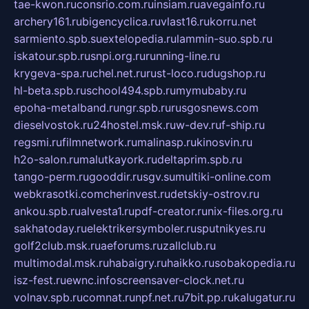
tae-kwon.ru
consrio.com.ru
insiam.ru
avegainfo.ru
archery161.ru
bigencyclica.ru
vlast16.ru
korru.net
sarmiento.spb.su
extelopedia.ru
lammin-suo.spb.ru
iskatour.spb.ru
snpi.org.ru
running-line.ru
krygeva-spa.ru
chel.net.ru
rust-loco.ru
dugshop.ru
hl-beta.spb.ru
school494.spb.ru
mymubaby.ru
epoha-metalband.ru
ngr.spb.ru
rusgosnews.com
dieselvostok.ru
24hostel.msk.ru
w-dev.ru
f-ship.ru
regsmi.ru
filmnetwork.ru
malinasp.ru
kinosvin.ru
h2o-salon.ru
malutkayork.ru
deltaprim.spb.ru
tango-perm.ru
gooddir.ru
sgv.su
multiki-online.com
webkrasotki.com
cherinvest.ru
detskiy-ostrov.ru
ankou.spb.ru
alvesta1.ru
pdf-creator.ru
nix-files.org.ru
sakhatoday.ru
elektrikersymboler.ru
sputnikyes.ru
golf2club.msk.ru
aeforums.ru
zallclub.ru
multimodal.msk.ru
habaigry.ru
haikko.ru
sobakopedia.ru
isz-fest.ru
ewnc.info
screensaver-clock.net.ru
volnav.spb.ru
comnat.ru
npf.net.ru
7bit.pp.ru
kalugatur.ru