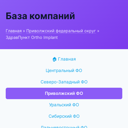
База компаний
Главная
»
Приволжский федеральный округ
»
ЗдравПункт Ortho Implant
🏠 Главная
Центральный ФО
Северо-Западный ФО
Приволжский ФО
Уральский ФО
Сибирский ФО
Дальневосточный ФО