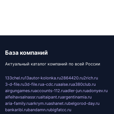
База компаний
Актуальный каталог компаний по всей России
133chel.ru
13autor-kolonka.ru
2864420.ru
2rich.ru
3-d-file.ru
3d-file.ru
a-cdc.ru
aalse.ru
a380club.ru
airgungames.ru
accounts-112.ru
adler-jun.ru
adonyev.ru
alfeihavsalnassr.ru
altaipant.ru
argentinamia.ru
aria-family.ru
arkrym.ru
ashanet.ru
belgorod-day.ru
bankaribi.ru
bandamn.ru
bigfatcc.ru