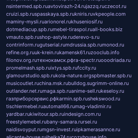
nsintermed.spb.ru
avtovirazh-24.ru
jazzq.ru
czecot.ru
cruizi.spb.ru
spasskaya.spb.ru
kniris.ru
vkpeople.com
maminy-mysli.ru
arionorel.ru
khuseniosif.ru
dotmediacup.spb.ru
mebel-tiraspol.ru
all-books.biz
vmauto.spb.ru
shop-astyle.ru
derevo-s.ru
contrinform.ru
gutserial.ru
mdrussia.spb.ru
monod.ru
refine.org.ru
uk-krein.ru
kamensk61.ru
zooclub.info
filonov.org.ru
технокамск.рф
ra-spectr.ru
ooodriada.ru
promelmash.spb.ru
ixtys.spb.ru
fccity.ru
glamourstudio.spb.ru
kola-nature.org
spbmaster.spb.ru
musicoutlet.ru
china.msk.ru
bulldog.su
grimm-online.ru
outlander.net.ru
maga.spb.ru
anime-sell.ru
keseloy.ru
газприборсервис.рф
karmin.spb.ru
shekswood.ru
tischlermebel.ru
automall66.ru
mag-vladimir.ru
yardbar.ru
kiwitour.spb.ru
indesign.com.ru
freestylemebel.ru
bany-samara.ru
rsei.ru
naidisvoyput.ru
mgsn-invest.ru
ipkamerasannce.ru
alicante-house.ru
ibelka74.ru
cozyhouse.info