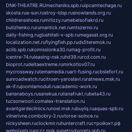
DNK-THEATRE.RU
mechaniks.spb.ru
ipcamtechage.ru
skosta.ru
a-sun.ru
stroy-ldsp.ru
snowlands.org.ru
childrensshoes.ru
mrlizzy.ru
mebelsofiakrd.ru
bulizhenko.ru
rumantick.net.ru
mtszerno.ru
daily-fishing.ru
glushiteli-v-spb.ru
megasat.org.ru
localization.net.ru
flyingfish.pp.ru
ds5teremok.ru
aclib.spb.ru
komissionka30.ru
mag-profit.ru
icentre-74.ru
leasing-nsk.ru
hd39.ru
rcd.com.ru
bioprot.ru
deltaextreme.ru
mirkotlov07.ru
mycrossway.ru
temamedia.ru
art-fusing.ru
cbslefort.ru
sunroadwatch.ru
citroen-yaroslavl.ru
ratnews.msk.ru
sk-if.ru
joomlamoduli.ru
academic-work.ru
bananaboys.ru
sanekua.ru
lianafrukt.ru
beta43.ru
tucsonwoori.com
alex-translation.ru
avantgardeclinics.ru
noel.msk.ru
buylq.ru
aquas-spb.ru
vilnerivne.com
bobry-2.ru
vtoroe-solnce.ru
nickysheen.ru
clockmir.ru
huntercraft.ru
стройокт.рф
webpixels.ru
pczz.msk.su
petrodvorets.spb.ru