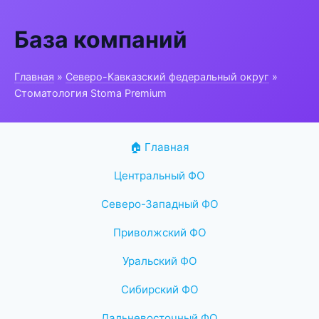
База компаний
Главная
»
Северо-Кавказский федеральный округ
»
Стоматология Stoma Premium
🏠 Главная
Центральный ФО
Северо-Западный ФО
Приволжский ФО
Уральский ФО
Сибирский ФО
Дальневосточный ФО