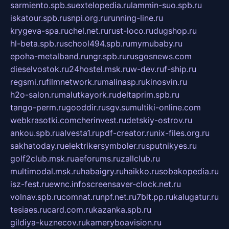
sarmiento.spb.su
extelopedia.ru
lammin-suo.spb.ru
iskatour.spb.ru
snpi.org.ru
running-line.ru
krygeva-spa.ru
chel.net.ru
rust-loco.ru
dugshop.ru
hl-beta.spb.ru
school494.spb.ru
mymubaby.ru
epoha-metalband.ru
ngr.spb.ru
rusgosnews.com
dieselvostok.ru
24hostel.msk.ru
w-dev.ru
f-ship.ru
regsmi.ru
filmnetwork.ru
malinasp.ru
kinosvin.ru
h2o-salon.ru
malutkayork.ru
deltaprim.spb.ru
tango-perm.ru
gooddir.ru
sgv.su
multiki-online.com
webkrasotki.com
cherinvest.ru
detskiy-ostrov.ru
ankou.spb.ru
alvesta1.ru
pdf-creator.ru
nix-files.org.ru
sakhatoday.ru
elektrikersymboler.ru
sputnikyes.ru
golf2club.msk.ru
aeforums.ru
zallclub.ru
multimodal.msk.ru
habaigry.ru
haikko.ru
sobakopedia.ru
isz-fest.ru
ewnc.info
screensaver-clock.net.ru
volnav.spb.ru
comnat.ru
npf.net.ru
7bit.pp.ru
kalugatur.ru
tesiaes.ru
card.com.ru
kazanka.spb.ru
gildiya-kuznecov.ru
kameryboavision.ru