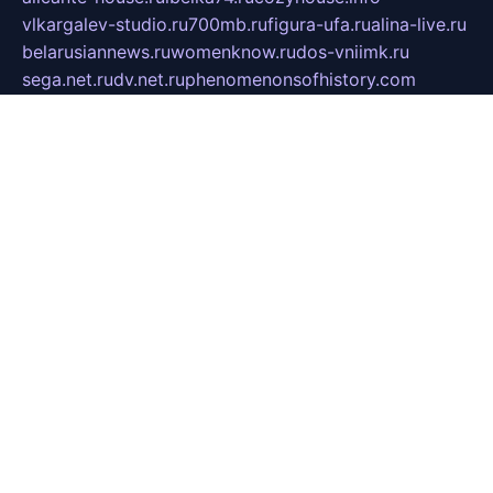
vlkargalev-studio.ru
700mb.ru
figura-ufa.ru
alina-live.ru
belarusiannews.ru
womenknow.ru
dos-vniimk.ru
sega.net.ru
dv.net.ru
phenomenonsofhistory.com
telesputnik.net.ru
wall.pp.ru
pylesosroidmi.ru
gtc-clan.ru
cligs.ru
bibikazap.ru
popova.org.ru
netwhistler.spb.ru
bellvil.ru
bonzon.ru
iss-vladik.ru
defiparis.net.ru
las-gryzas.ru
amku.ru
electednews.spb.ru
feather.org.ru
spar72.ru
tankiigri.ru
dominus.com.ru
ibtree.ru
sanykool.pp.ru
unixlib.org.ru
menatep.spb.ru
gartenterrassen.ru
printeka.ru
skvozilka.com.ru
parkovka-pub.ru
lovemobi.ru
art-ru.ru
emulatorz.com.ru
alucomp.com.ru
tatforum.com.ru
alternativa-profi.ru
dermakler.ru
artsurvey.ru
aredir.ru
khimspas.ru
centr-maxi.ru
2018r.ru
bort-stomer-defort.ru
professional2.ru
gibsons.ru
artselena.ru
art-pilot.ru
ingredient.spb.ru
npfpolimer.spb.ru
argentum.spb.ru
hom-edu.ru
af-num.ru
cashadvanceamericasev.org
trexp.spb.ru