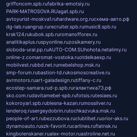
griffoncom.spb.ru
fabrika-emotsiy.ru
PARK-MATROSOVA.RU
agat.spb.ru
avtoyurist-moskva1.ru
hardware.org.ru
схема-авто.рф
dg-lab.ru
angrup.ru
recruiter.spb.ru
music8.spb.ru
krsk124.ru
kubok.spb.ru
romanofforex.ru
analitikaplus.ru
spyonline.ru
zosikamery.ru
sloboda-ural.pp.ru
AUTO-COM.SU
hohota.net
alimy.ru
online-z.com
aromat-vostoka.ru
otdelkaexp.ru
mobilvest.ru
bbd.net.ru
mebelshop.msk.ru
smp-forum.ru
bastion-td.ru
kosmoscreative.ru
avrmotors.ru
art-galadesign.ru
tiffany-c.ru
ecostep-samara.ru
d-p.spb.ru
галактика73.рф
sko.com.ru
davitamebel-spb.ru
fotsis.ru
tesiaes.ru
kokoroyari.spb.ru
blesna-kazan.ru
mossilver.ru
lenderoq.ru
sergeydobrin.ru
tochkazvuka.msk.ru
people-of-art.ru
bezzubova.ru
clubtibet.ru
orior-aks.ru
dynamoauto.ru
szk-favorit.ru
carlines.ru
flatnsk.ru
kingbolenskaner.ru
alex-motor.ru
astroline.net.ru