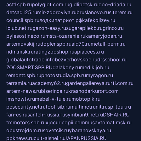
act1.spb.ru
polyglot.com.ru
gidlipetsk.ru
ooo-driada.ru
detsad125.ru
mir-zdoroviya.ru
bruslanovo.ru
siterem.ru
council.spb.ru
лодкипатриот.рф
kafekolizey.ru
iclub.net.ru
gazon-easy.ru
sugarepilekb.ru
grinox.ru
pylesostineco.ru
msts-ozarenie.ru
kameryjooan.ru
artemovskij.ru
dopler.spb.ru
aid70.ru
metall-perm.ru
ndm.msk.ru
ratingzooshop.ru
apiaccess.ru
globalautotrade.info
bezverhovskoe.ru
drsschool.ru
ZOOSMART.SPB.RU
dalakony.ru
medikijob.ru
remontt.spb.ru
photostudia.spb.ru
myragon.ru
terramia.ru
academy62.ru
gardengallereya.ru
rti.com.ru
artem-news.ru
biserinca.ru
krasnodarkurort.com
imshowtv.ru
mebel-v-tule.ru
mobtopik.ru
pcsecurity.net.ru
tool-sib.ru
multimetrunit.ru
sp-tour.ru
fan-cs.ru
santeh-russia.ru
symbian9.net.ru
DSHAIR.RU
tmmotors.spb.ru
xjocuricopii.com
musavtomat.msk.ru
obustrojdom.ru
sovetcik.ru
ybaranovskaya.ru
ppknews.ru
cult-alshei.ru
JAPANRUSSIA.RU