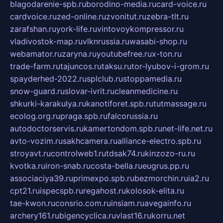
blagodarenie-spb.ru
borodino-media.ru
card-voice.ru
cardvoice.ru
zed-online.ru
zvonitut.ru
zebra-tlt.ru
zarafshan.ru
york-life.ru
vintovoykompressor.ru
vladivostok-map.ru
vlknrussia.ru
wasabi-shop.ru
webamator.ru
zaryna.ru
youtubefree.ru
x-ton.ru
trade-farm.ru
tajuncos.ru
taksu.ru
tor-lyubov-i-grom.ru
spayderhed-2022.ru
splclub.ru
stoppamedia.ru
snow-guard.ru
slovar-ivrit.ru
cleanmedicine.ru
shkurki-karakulya.ru
kanotiforet.spb.ru
tutmassage.ru
ecolog.org.ru
praga.spb.ru
falcorussia.ru
autodoctorservis.ru
kamertondom.spb.ru
net-life.net.ru
avto-vozim.ru
sakhcamera.ru
alliance-electro.spb.ru
stroyavt.ru
controlweb1.ru
tdsak74.ru
kinzozo-ru.ru
kvotka.ru
iron-snab.ru
costa-bella.ru
eugrus.pp.ru
associaciya39.ru
primexpo.spb.ru
bezmorchin.ru
ia2.ru
cpt21.ru
ispecspb.ru
regahost.ru
kolosok-elita.ru
tae-kwon.ru
consrio.com.ru
insiam.ru
avegainfo.ru
archery161.ru
bigencyclica.ru
vlast16.ru
korru.net