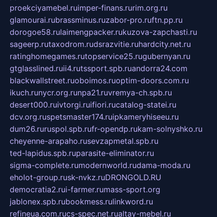
proekciyamebel.ru
imper-finans.ru
rim.org.ru
glamourai.ru
brassminus.ru
zabor-pro.ru
ftn.pp.ru
dorogoe58.ru
laimengpacker.ru
kuzova-zapchasti.ru
sageerp.ru
taxodrom.ru
dsrazvitie.ru
hardcity.net.ru
ratinghomegames.ru
topservice25.ru
gubernyan.ru
gtglasslined.ru
ii4.ru
tssport.spb.ru
andorra24.com
blackwallstreet.ru
oboimos.ru
optim-doors.com.ru
ikuch.ru
nycr.org.ru
npa21.ru
vremya-ch.spb.ru
desert000.ru
ivtorgi.ru
ifiori.ru
catalog-statei.ru
dcv.org.ru
spetsmaster174.ru
ipkameryhiseeu.ru
dum26.ru
ruspol.spb.ru
fr-opendp.ru
kam-solnyshko.ru
cheyenne-arapaho.ru
sevzapmetal.spb.ru
ted-lapidus.spb.ru
parasite-eliminator.ru
sigma-complete.ru
modernworld.ru
dama-moda.ru
eholot-group.ru
sk-nvkz.ru
DRONGOLD.RU
democratia2.ru
i-farmer.ru
mass-sport.org
jablonex.spb.ru
bookmess.ru
linkword.ru
refineua.com.ru
cs-spec.net.ru
altay-mebel.ru