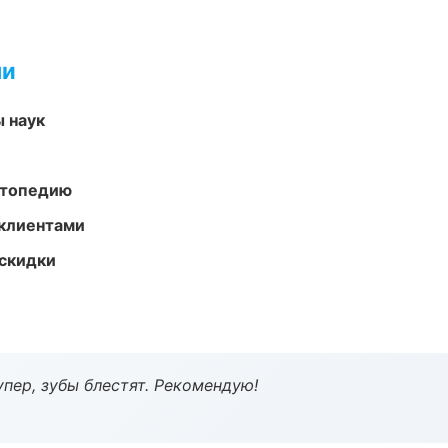
ми
ы наук
ортопедию
 клиентами
скидки
пер, зубы блестят. Рекомендую!