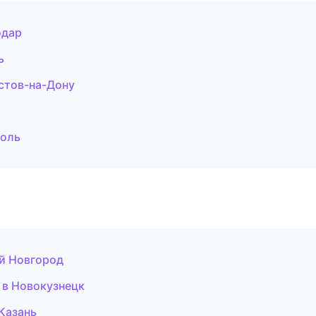
одар
ь
остов-на-Дону
поль
ий Новгород
 в Новокузнецк
Казань