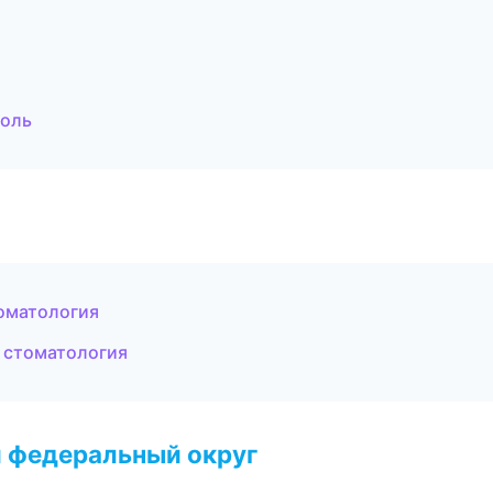
поль
томатология
 стоматология
 федеральный округ