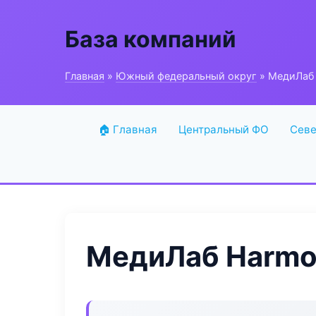
База компаний
Главная
»
Южный федеральный округ
» МедиЛаб 
🏠 Главная
Центральный ФО
Севе
МедиЛаб Harmon