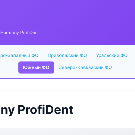
Harmony ProfiDent
ро-Западный ФО
Приволжский ФО
Уральский ФО
Южный ФО
Северо-Кавказский ФО
y ProfiDent