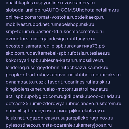
analitikaplus.ru
spyonline.ru
zosikamery.ru
sloboda-ural.pp.ru
AUTO-COM.SU
hohota.net
alimy.ru
online-z.com
aromat-vostoka.ru
otdelkaexp.ru
mobilvest.ru
bbd.net.ru
mebelshop.msk.ru
smp-forum.ru
bastion-td.ru
kosmoscreative.ru
avrmotors.ru
art-galadesign.ru
tiffany-c.ru
ecostep-samara.ru
d-p.spb.ru
галактика73.рф
sko.com.ru
davitamebel-spb.ru
fotsis.ru
tesiaes.ru
kokoroyari.spb.ru
blesna-kazan.ru
mossilver.ru
lenderoq.ru
sergeydobrin.ru
tochkazvuka.msk.ru
people-of-art.ru
bezzubova.ru
clubtibet.ru
orior-aks.ru
dynamoauto.ru
szk-favorit.ru
carlines.ru
flatnsk.ru
kingbolenskaner.ru
alex-motor.ru
astroline.net.ru
act1.spb.ru
polyglot.com.ru
gidlipetsk.ru
ooo-driada.ru
detsad125.ru
mir-zdoroviya.ru
bruslanovo.ru
siterem.ru
council.spb.ru
лодкипатриот.рф
kafekolizey.ru
iclub.net.ru
gazon-easy.ru
sugarepilekb.ru
grinox.ru
pylesostineco.ru
msts-ozarenie.ru
kameryjooan.ru