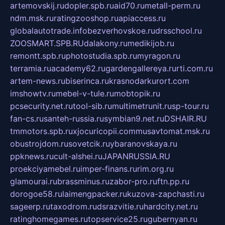
artemovskij.ru
dopler.spb.ru
aid70.ru
metall-perm.ru
ndm.msk.ru
ratingzooshop.ru
apiaccess.ru
globalautotrade.info
bezverhovskoe.ru
drsschool.ru
ZOOSMART.SPB.RU
dalakony.ru
medikijob.ru
remontt.spb.ru
photostudia.spb.ru
myragon.ru
terramia.ru
academy62.ru
gardengallereya.ru
rti.com.ru
artem-news.ru
biserinca.ru
krasnodarkurort.com
imshowtv.ru
mebel-v-tule.ru
mobtopik.ru
pcsecurity.net.ru
tool-sib.ru
multimetrunit.ru
sp-tour.ru
fan-cs.ru
santeh-russia.ru
symbian9.net.ru
DSHAIR.RU
tmmotors.spb.ru
xjocuricopii.com
musavtomat.msk.ru
obustrojdom.ru
sovetcik.ru
ybaranovskaya.ru
ppknews.ru
cult-alshei.ru
JAPANRUSSIA.RU
proekciyamebel.ru
imper-finans.ru
rim.org.ru
glamourai.ru
brassminus.ru
zabor-pro.ru
ftn.pp.ru
dorogoe58.ru
laimengpacker.ru
kuzova-zapchasti.ru
sageerp.ru
taxodrom.ru
dsrazvitie.ru
hardcity.net.ru
ratinghomegames.ru
topservice25.ru
gubernyan.ru