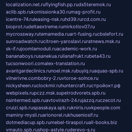
localization.net.ru
flyingfish.pp.ru
ds5teremok.ru
aclib.spb.ru
komissionka30.ru
mag-profit.ru
icentre-74.ru
leasing-nsk.ru
hd39.ru
rcd.com.ru
bioprot.ru
deltaextreme.ru
mirkotlov07.ru
mycrossway.ru
temamedia.ru
art-fusing.ru
cbslefort.ru
sunroadwatch.ru
citroen-yaroslavl.ru
ratnews.msk.ru
sk-if.ru
joomlamoduli.ru
academic-work.ru
bananaboys.ru
sanekua.ru
lianafrukt.ru
beta43.ru
tucsonwoori.com
alex-translation.ru
avantgardeclinics.ru
noel.msk.ru
buylq.ru
aquas-spb.ru
vilnerivne.com
bobry-2.ru
vtoroe-solnce.ru
nickysheen.ru
clockmir.ru
huntercraft.ru
стройокт.рф
webpixels.ru
pczz.msk.su
petrodvorets.spb.ru
nsintermed.spb.ru
avtovirazh-24.ru
jazzq.ru
czecot.ru
cruizi.spb.ru
spasskaya.spb.ru
kniris.ru
vkpeople.com
maminy-mysli.ru
arionorel.ru
khuseniosif.ru
dotmediacup.spb.ru
mebel-tiraspol.ru
all-books.biz
vmauto.spb.ru
shop-astyle.ru
derevo-s.ru