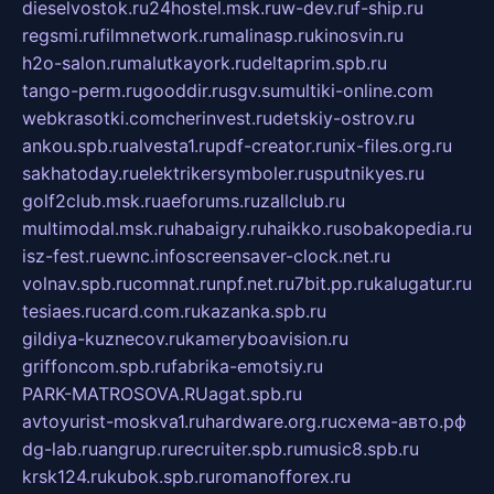
dieselvostok.ru
24hostel.msk.ru
w-dev.ru
f-ship.ru
regsmi.ru
filmnetwork.ru
malinasp.ru
kinosvin.ru
h2o-salon.ru
malutkayork.ru
deltaprim.spb.ru
tango-perm.ru
gooddir.ru
sgv.su
multiki-online.com
webkrasotki.com
cherinvest.ru
detskiy-ostrov.ru
ankou.spb.ru
alvesta1.ru
pdf-creator.ru
nix-files.org.ru
sakhatoday.ru
elektrikersymboler.ru
sputnikyes.ru
golf2club.msk.ru
aeforums.ru
zallclub.ru
multimodal.msk.ru
habaigry.ru
haikko.ru
sobakopedia.ru
isz-fest.ru
ewnc.info
screensaver-clock.net.ru
volnav.spb.ru
comnat.ru
npf.net.ru
7bit.pp.ru
kalugatur.ru
tesiaes.ru
card.com.ru
kazanka.spb.ru
gildiya-kuznecov.ru
kameryboavision.ru
griffoncom.spb.ru
fabrika-emotsiy.ru
PARK-MATROSOVA.RU
agat.spb.ru
avtoyurist-moskva1.ru
hardware.org.ru
схема-авто.рф
dg-lab.ru
angrup.ru
recruiter.spb.ru
music8.spb.ru
krsk124.ru
kubok.spb.ru
romanofforex.ru