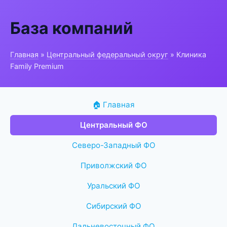
База компаний
Главная
»
Центральный федеральный округ
» Клиника
Family Premium
🏠 Главная
Центральный ФО
Северо-Западный ФО
Приволжский ФО
Уральский ФО
Сибирский ФО
Дальневосточный ФО