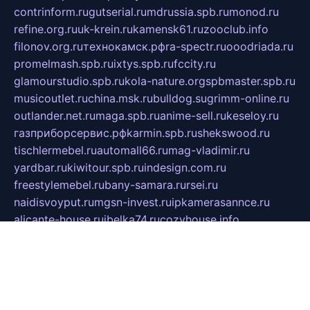
contrinform.ru
gutserial.ru
mdrussia.spb.ru
monod.ru
refine.org.ru
uk-krein.ru
kamensk61.ru
zooclub.info
filonov.org.ru
технокамск.рф
ra-spectr.ru
ooodriada.ru
promelmash.spb.ru
ixtys.spb.ru
fccity.ru
glamourstudio.spb.ru
kola-nature.org
spbmaster.spb.ru
musicoutlet.ru
china.msk.ru
bulldog.su
grimm-online.ru
outlander.net.ru
maga.spb.ru
anime-sell.ru
keseloy.ru
газприборсервис.рф
karmin.spb.ru
shekswood.ru
tischlermebel.ru
automall66.ru
mag-vladimir.ru
yardbar.ru
kiwitour.spb.ru
indesign.com.ru
freestylemebel.ru
bany-samara.ru
rsei.ru
naidisvoyput.ru
mgsn-invest.ru
ipkamerasannce.ru
alicante-house.ru
ibelka74.ru
cozyhouse.info
vlkargalev-studio.ru
700mb.ru
figura-ufa.ru
alina-live.ru
belarusiannews.ru
womenknow.ru
dos-vniimk.ru
sega.net.ru
dv.net.ru
phenomenonsofhistory.com
telesputnik.net.ru
wall.pp.ru
pylesosroidmi.ru
gtc-clan.ru
cligs.ru
bibikazap.ru
popova.org.ru