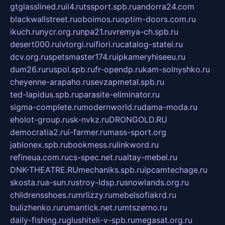
gtglasslined.ru
ii4.ru
tssport.spb.ru
andorra24.com
blackwallstreet.ru
oboimos.ru
optim-doors.com.ru
ikuch.ru
nycr.org.ru
npa21.ru
vremya-ch.spb.ru
desert000.ru
ivtorgi.ru
ifiori.ru
catalog-statei.ru
dcv.org.ru
spetsmaster174.ru
ipkameryhiseeu.ru
dum26.ru
ruspol.spb.ru
fr-opendp.ru
kam-solnyshko.ru
cheyenne-arapaho.ru
sevzapmetal.spb.ru
ted-lapidus.spb.ru
parasite-eliminator.ru
sigma-complete.ru
modernworld.ru
dama-moda.ru
eholot-group.ru
sk-nvkz.ru
DRONGOLD.RU
democratia2.ru
i-farmer.ru
mass-sport.org
jablonex.spb.ru
bookmess.ru
linkword.ru
refineua.com.ru
cs-spec.net.ru
altay-mebel.ru
DNK-THEATRE.RU
mechaniks.spb.ru
ipcamtechage.ru
skosta.ru
a-sun.ru
stroy-ldsp.ru
snowlands.org.ru
childrensshoes.ru
mrlizzy.ru
mebelsofiakrd.ru
bulizhenko.ru
rumantick.net.ru
mtszerno.ru
daily-fishing.ru
glushiteli-v-spb.ru
megasat.org.ru