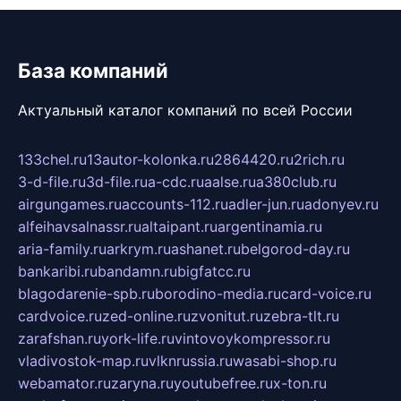
База компаний
Актуальный каталог компаний по всей России
133chel.ru
13autor-kolonka.ru
2864420.ru
2rich.ru
3-d-file.ru
3d-file.ru
a-cdc.ru
aalse.ru
a380club.ru
airgungames.ru
accounts-112.ru
adler-jun.ru
adonyev.ru
alfeihavsalnassr.ru
altaipant.ru
argentinamia.ru
aria-family.ru
arkrym.ru
ashanet.ru
belgorod-day.ru
bankaribi.ru
bandamn.ru
bigfatcc.ru
blagodarenie-spb.ru
borodino-media.ru
card-voice.ru
cardvoice.ru
zed-online.ru
zvonitut.ru
zebra-tlt.ru
zarafshan.ru
york-life.ru
vintovoykompressor.ru
vladivostok-map.ru
vlknrussia.ru
wasabi-shop.ru
webamator.ru
zaryna.ru
youtubefree.ru
x-ton.ru