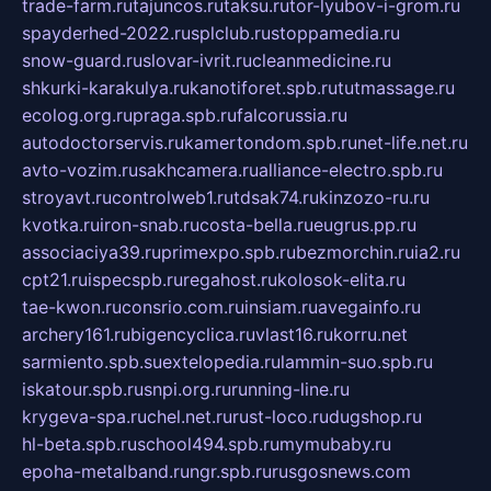
trade-farm.ru
tajuncos.ru
taksu.ru
tor-lyubov-i-grom.ru
spayderhed-2022.ru
splclub.ru
stoppamedia.ru
snow-guard.ru
slovar-ivrit.ru
cleanmedicine.ru
shkurki-karakulya.ru
kanotiforet.spb.ru
tutmassage.ru
ecolog.org.ru
praga.spb.ru
falcorussia.ru
autodoctorservis.ru
kamertondom.spb.ru
net-life.net.ru
avto-vozim.ru
sakhcamera.ru
alliance-electro.spb.ru
stroyavt.ru
controlweb1.ru
tdsak74.ru
kinzozo-ru.ru
kvotka.ru
iron-snab.ru
costa-bella.ru
eugrus.pp.ru
associaciya39.ru
primexpo.spb.ru
bezmorchin.ru
ia2.ru
cpt21.ru
ispecspb.ru
regahost.ru
kolosok-elita.ru
tae-kwon.ru
consrio.com.ru
insiam.ru
avegainfo.ru
archery161.ru
bigencyclica.ru
vlast16.ru
korru.net
sarmiento.spb.su
extelopedia.ru
lammin-suo.spb.ru
iskatour.spb.ru
snpi.org.ru
running-line.ru
krygeva-spa.ru
chel.net.ru
rust-loco.ru
dugshop.ru
hl-beta.spb.ru
school494.spb.ru
mymubaby.ru
epoha-metalband.ru
ngr.spb.ru
rusgosnews.com