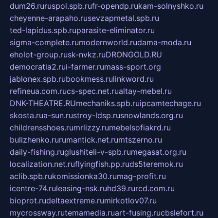
dum26.ru
ruspol.spb.ru
fr-opendp.ru
kam-solnyshko.ru
cheyenne-arapaho.ru
sevzapmetal.spb.ru
ted-lapidus.spb.ru
parasite-eliminator.ru
sigma-complete.ru
modernworld.ru
dama-moda.ru
eholot-group.ru
sk-nvkz.ru
DRONGOLD.RU
democratia2.ru
i-farmer.ru
mass-sport.org
jablonex.spb.ru
bookmess.ru
linkword.ru
refineua.com.ru
cs-spec.net.ru
altay-mebel.ru
DNK-THEATRE.RU
mechaniks.spb.ru
ipcamtechage.ru
skosta.ru
a-sun.ru
stroy-ldsp.ru
snowlands.org.ru
childrensshoes.ru
mrlizzy.ru
mebelsofiakrd.ru
bulizhenko.ru
rumantick.net.ru
mtszerno.ru
daily-fishing.ru
glushiteli-v-spb.ru
megasat.org.ru
localization.net.ru
flyingfish.pp.ru
ds5teremok.ru
aclib.spb.ru
komissionka30.ru
mag-profit.ru
icentre-74.ru
leasing-nsk.ru
hd39.ru
rcd.com.ru
bioprot.ru
deltaextreme.ru
mirkotlov07.ru
mycrossway.ru
temamedia.ru
art-fusing.ru
cbslefort.ru