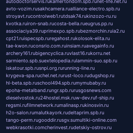
autodoctorservis.ru
kamertondom.spb.ru
net-life.net.ru
avto-vozim.ru
sakhcamera.ru
alliance-electro.spb.ru
stroyavt.ru
controlweb1.ru
tdsak74.ru
kinzozo-ru.ru
kvotka.ru
iron-snab.ru
costa-bella.ru
eugrus.pp.ru
associaciya39.ru
primexpo.spb.ru
bezmorchin.ru
ia2.ru
cpt21.ru
ispecspb.ru
regahost.ru
kolosok-elita.ru
tae-kwon.ru
consrio.com.ru
insiam.ru
avegainfo.ru
archery161.ru
bigencyclica.ru
vlast16.ru
korru.net
sarmiento.spb.su
extelopedia.ru
lammin-suo.spb.ru
iskatour.spb.ru
snpi.org.ru
running-line.ru
krygeva-spa.ru
chel.net.ru
rust-loco.ru
dugshop.ru
hl-beta.spb.ru
school494.spb.ru
mymubaby.ru
epoha-metalband.ru
ngr.spb.ru
rusgosnews.com
dieselvostok.ru
24hostel.msk.ru
w-dev.ru
f-ship.ru
regsmi.ru
filmnetwork.ru
malinasp.ru
kinosvin.ru
h2o-salon.ru
malutkayork.ru
deltaprim.spb.ru
tango-perm.ru
gooddir.ru
sgv.su
multiki-online.com
webkrasotki.com
cherinvest.ru
detskiy-ostrov.ru