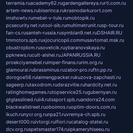
terramia.ru
academy62.ru
gardengallereya.ru
rti.com.ru
artem-news.ru
biserinca.ru
krasnodarkurort.com
imshowtv.ru
mebel-v-tule.ru
mobtopik.ru
pcsecurity.net.ru
tool-sib.ru
multimetrunit.ru
sp-tour.ru
fan-cs.ru
santeh-russia.ru
symbian9.net.ru
DSHAIR.RU
tmmotors.spb.ru
xjocuricopii.com
musavtomat.msk.ru
obustrojdom.ru
sovetcik.ru
ybaranovskaya.ru
ppknews.ru
cult-alshei.ru
JAPANRUSSIA.RU
proekciyamebel.ru
imper-finans.ru
rim.org.ru
glamourai.ru
brassminus.ru
zabor-pro.ru
ftn.pp.ru
dorogoe58.ru
laimengpacker.ru
kuzova-zapchasti.ru
sageerp.ru
taxodrom.ru
dsrazvitie.ru
hardcity.net.ru
ratinghomegames.ru
topservice25.ru
gubernyan.ru
gtglasslined.ru
ii4.ru
tssport.spb.ru
andorra24.com
blackwallstreet.ru
oboimos.ru
optim-doors.com.ru
ikuch.ru
nycr.org.ru
npa21.ru
vremya-ch.spb.ru
desert000.ru
ivtorgi.ru
ifiori.ru
catalog-statei.ru
dcv.org.ru
spetsmaster174.ru
ipkameryhiseeu.ru