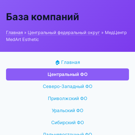
База компаний
Главная
»
Центральный федеральный округ
» МедЦентр
MedArt Esthetic
🏠 Главная
Центральный ФО
Северо-Западный ФО
Приволжский ФО
Уральский ФО
Сибирский ФО
Дальневосточный ФО