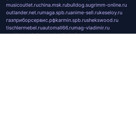
musicoutlet.ru
china.msk.ru
bulldog.su
grimm-online.ru
outlander.net.ru
maga.spb.ru
anime-sell.ru
keseloy.ru
газприборсервис.рф
karmin.spb.ru
shekswood.ru
tischlermebel.ru
automall66.ru
mag-vladimir.ru
yardbar.ru
kiwitour.spb.ru
indesign.com.ru
freestylemebel.ru
bany-samara.ru
rsei.ru
naidisvoyput.ru
mgsn-invest.ru
ipkamerasannce.ru
alicante-house.ru
ibelka74.ru
cozyhouse.info
vlkargalev-studio.ru
700mb.ru
figura-ufa.ru
alina-live.ru
belarusiannews.ru
womenknow.ru
dos-vniimk.ru
sega.net.ru
dv.net.ru
phenomenonsofhistory.com
telesputnik.net.ru
wall.pp.ru
pylesosroidmi.ru
gtc-clan.ru
cligs.ru
bibikazap.ru
popova.org.ru
netwhistler.spb.ru
bellvil.ru
bonzon.ru
iss-vladik.ru
defiparis.net.ru
las-gryzas.ru
amku.ru
electednews.spb.ru
feather.org.ru
spar72.ru
tankiigri.ru
dominus.com.ru
ibtree.ru
sanykool.pp.ru
unixlib.org.ru
menatep.spb.ru
gartenterrassen.ru
printeka.ru