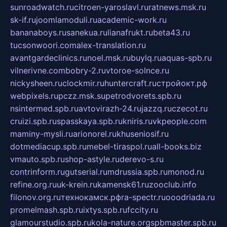
sunroadwatch.ru
citroen-yaroslavl.ru
ratnews.msk.ru
sk-if.ru
joomlamoduli.ru
academic-work.ru
bananaboys.ru
sanekua.ru
lianafrukt.ru
beta43.ru
tucsonwoori.com
alex-translation.ru
avantgardeclinics.ru
noel.msk.ru
buylq.ru
aquas-spb.ru
vilnerivne.com
bobry-2.ru
vtoroe-solnce.ru
nickysheen.ru
clockmir.ru
huntercraft.ru
стройокт.рф
webpixels.ru
pczz.msk.su
petrodvorets.spb.ru
nsintermed.spb.ru
avtovirazh-24.ru
jazzq.ru
czecot.ru
cruizi.spb.ru
spasskaya.spb.ru
kniris.ru
vkpeople.com
maminy-mysli.ru
arionorel.ru
khuseniosif.ru
dotmediacup.spb.ru
mebel-tiraspol.ru
all-books.biz
vmauto.spb.ru
shop-astyle.ru
derevo-s.ru
contrinform.ru
gutserial.ru
mdrussia.spb.ru
monod.ru
refine.org.ru
uk-krein.ru
kamensk61.ru
zooclub.info
filonov.org.ru
технокамск.рф
ra-spectr.ru
ooodriada.ru
promelmash.spb.ru
ixtys.spb.ru
fccity.ru
glamourstudio.spb.ru
kola-nature.org
spbmaster.spb.ru