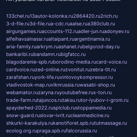
133chel.ru
13autor-kolonka.ru
2864420.ru
2rich.ru
3-d-file.ru
3d-file.ru
a-cdc.ru
aalse.ru
a380club.ru
airgungames.ru
accounts-112.ru
adler-jun.ru
adonyev.ru
alfeihavsalnassr.ru
altaipant.ru
argentinamia.ru
aria-family.ru
arkrym.ru
ashanet.ru
belgorod-day.ru
bankaribi.ru
bandamn.ru
bigfatcc.ru
blagodarenie-spb.ru
borodino-media.ru
card-voice.ru
cardvoice.ru
zed-online.ru
zvonitut.ru
zebra-tlt.ru
zarafshan.ru
york-life.ru
vintovoykompressor.ru
vladivostok-map.ru
vlknrussia.ru
wasabi-shop.ru
webamator.ru
zaryna.ru
youtubefree.ru
x-ton.ru
trade-farm.ru
tajuncos.ru
taksu.ru
tor-lyubov-i-grom.ru
spayderhed-2022.ru
splclub.ru
stoppamedia.ru
snow-guard.ru
slovar-ivrit.ru
cleanmedicine.ru
shkurki-karakulya.ru
kanotiforet.spb.ru
tutmassage.ru
ecolog.org.ru
praga.spb.ru
falcorussia.ru