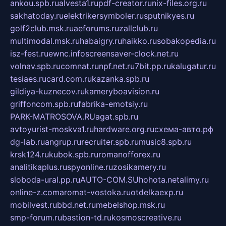
ankou.spb.ru
alvesta1.ru
pdf-creator.ru
nix-files.org.ru
sakhatoday.ru
elektrikersymboler.ru
sputnikyes.ru
golf2club.msk.ru
aeforums.ru
zallclub.ru
multimodal.msk.ru
habaigry.ru
haikko.ru
sobakopedia.ru
isz-fest.ru
ewnc.info
screensaver-clock.net.ru
volnav.spb.ru
comnat.ru
npf.net.ru
7bit.pp.ru
kalugatur.ru
tesiaes.ru
card.com.ru
kazanka.spb.ru
gildiya-kuznecov.ru
kameryboavision.ru
griffoncom.spb.ru
fabrika-emotsiy.ru
PARK-MATROSOVA.RU
agat.spb.ru
avtoyurist-moskva1.ru
hardware.org.ru
схема-авто.рф
dg-lab.ru
angrup.ru
recruiter.spb.ru
music8.spb.ru
krsk124.ru
kubok.spb.ru
romanofforex.ru
analitikaplus.ru
spyonline.ru
zosikamery.ru
sloboda-ural.pp.ru
AUTO-COM.SU
hohota.net
alimy.ru
online-z.com
aromat-vostoka.ru
otdelkaexp.ru
mobilvest.ru
bbd.net.ru
mebelshop.msk.ru
smp-forum.ru
bastion-td.ru
kosmoscreative.ru