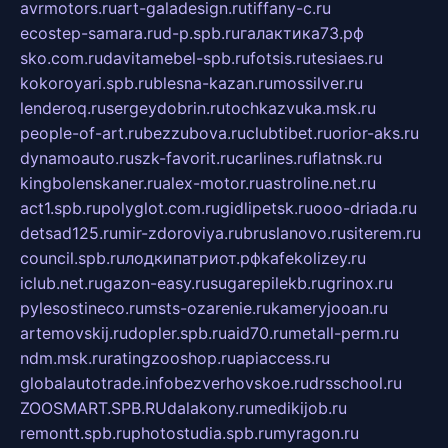
avrmotors.ru
art-galadesign.ru
tiffany-c.ru
ecostep-samara.ru
d-p.spb.ru
галактика73.рф
sko.com.ru
davitamebel-spb.ru
fotsis.ru
tesiaes.ru
kokoroyari.spb.ru
blesna-kazan.ru
mossilver.ru
lenderoq.ru
sergeydobrin.ru
tochkazvuka.msk.ru
people-of-art.ru
bezzubova.ru
clubtibet.ru
orior-aks.ru
dynamoauto.ru
szk-favorit.ru
carlines.ru
flatnsk.ru
kingbolenskaner.ru
alex-motor.ru
astroline.net.ru
act1.spb.ru
polyglot.com.ru
gidlipetsk.ru
ooo-driada.ru
detsad125.ru
mir-zdoroviya.ru
bruslanovo.ru
siterem.ru
council.spb.ru
лодкипатриот.рф
kafekolizey.ru
iclub.net.ru
gazon-easy.ru
sugarepilekb.ru
grinox.ru
pylesostineco.ru
msts-ozarenie.ru
kameryjooan.ru
artemovskij.ru
dopler.spb.ru
aid70.ru
metall-perm.ru
ndm.msk.ru
ratingzooshop.ru
apiaccess.ru
globalautotrade.info
bezverhovskoe.ru
drsschool.ru
ZOOSMART.SPB.RU
dalakony.ru
medikijob.ru
remontt.spb.ru
photostudia.spb.ru
myragon.ru