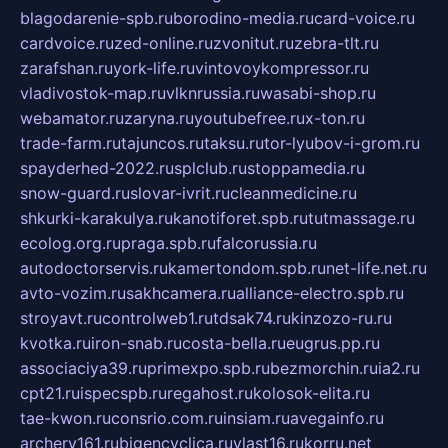
blagodarenie-spb.ru
borodino-media.ru
card-voice.ru
cardvoice.ru
zed-online.ru
zvonitut.ru
zebra-tlt.ru
zarafshan.ru
york-life.ru
vintovoykompressor.ru
vladivostok-map.ru
vlknrussia.ru
wasabi-shop.ru
webamator.ru
zaryna.ru
youtubefree.ru
x-ton.ru
trade-farm.ru
tajuncos.ru
taksu.ru
tor-lyubov-i-grom.ru
spayderhed-2022.ru
splclub.ru
stoppamedia.ru
snow-guard.ru
slovar-ivrit.ru
cleanmedicine.ru
shkurki-karakulya.ru
kanotiforet.spb.ru
tutmassage.ru
ecolog.org.ru
praga.spb.ru
falcorussia.ru
autodoctorservis.ru
kamertondom.spb.ru
net-life.net.ru
avto-vozim.ru
sakhcamera.ru
alliance-electro.spb.ru
stroyavt.ru
controlweb1.ru
tdsak74.ru
kinzozo-ru.ru
kvotka.ru
iron-snab.ru
costa-bella.ru
eugrus.pp.ru
associaciya39.ru
primexpo.spb.ru
bezmorchin.ru
ia2.ru
cpt21.ru
ispecspb.ru
regahost.ru
kolosok-elita.ru
tae-kwon.ru
consrio.com.ru
insiam.ru
avegainfo.ru
archery161.ru
bigencyclica.ru
vlast16.ru
korru.net