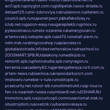
act1.spb.ru
polyglot.com.ru
gidlipetsk.ru
ooo-driada.ru
detsad125.ru
mir-zdoroviya.ru
bruslanovo.ru
siterem.ru
council.spb.ru
лодкипатриот.рф
kafekolizey.ru
iclub.net.ru
gazon-easy.ru
sugarepilekb.ru
grinox.ru
pylesostineco.ru
msts-ozarenie.ru
kameryjooan.ru
artemovskij.ru
dopler.spb.ru
aid70.ru
metall-perm.ru
ndm.msk.ru
ratingzooshop.ru
apiaccess.ru
globalautotrade.info
bezverhovskoe.ru
drsschool.ru
ZOOSMART.SPB.RU
dalakony.ru
medikijob.ru
remontt.spb.ru
photostudia.spb.ru
myragon.ru
terramia.ru
academy62.ru
gardengallereya.ru
rti.com.ru
artem-news.ru
biserinca.ru
krasnodarkurort.com
imshowtv.ru
mebel-v-tule.ru
mobtopik.ru
pcsecurity.net.ru
tool-sib.ru
multimetrunit.ru
sp-tour.ru
fan-cs.ru
santeh-russia.ru
symbian9.net.ru
DSHAIR.RU
tmmotors.spb.ru
xjocuricopii.com
musavtomat.msk.ru
obustrojdom.ru
sovetcik.ru
ybaranovskaya.ru