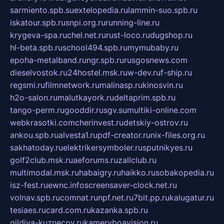
sarmiento.spb.su
extelopedia.ru
lammin-suo.spb.ru
iskatour.spb.ru
snpi.org.ru
running-line.ru
krygeva-spa.ru
chel.net.ru
rust-loco.ru
dugshop.ru
hl-beta.spb.ru
school494.spb.ru
mymubaby.ru
epoha-metalband.ru
ngr.spb.ru
rusgosnews.com
dieselvostok.ru
24hostel.msk.ru
w-dev.ru
f-ship.ru
regsmi.ru
filmnetwork.ru
malinasp.ru
kinosvin.ru
h2o-salon.ru
malutkayork.ru
deltaprim.spb.ru
tango-perm.ru
gooddir.ru
sgv.su
multiki-online.com
webkrasotki.com
cherinvest.ru
detskiy-ostrov.ru
ankou.spb.ru
alvesta1.ru
pdf-creator.ru
nix-files.org.ru
sakhatoday.ru
elektrikersymboler.ru
sputnikyes.ru
golf2club.msk.ru
aeforums.ru
zallclub.ru
multimodal.msk.ru
habaigry.ru
haikko.ru
sobakopedia.ru
isz-fest.ru
ewnc.info
screensaver-clock.net.ru
volnav.spb.ru
comnat.ru
npf.net.ru
7bit.pp.ru
kalugatur.ru
tesiaes.ru
card.com.ru
kazanka.spb.ru
gildiya-kuznecov.ru
kameryboavision.ru