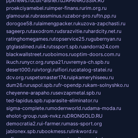
ppknews.ru
cult-alshei.ru
JAPANRUSSIA.RU
proekciyamebel.ru
imper-finans.ru
rim.org.ru
glamourai.ru
brassminus.ru
zabor-pro.ru
ftn.pp.ru
dorogoe58.ru
laimengpacker.ru
kuzova-zapchasti.ru
sageerp.ru
taxodrom.ru
dsrazvitie.ru
hardcity.net.ru
ratinghomegames.ru
topservice25.ru
gubernyan.ru
gtglasslined.ru
ii4.ru
tssport.spb.ru
andorra24.com
blackwallstreet.ru
oboimos.ru
optim-doors.com.ru
ikuch.ru
nycr.org.ru
npa21.ru
vremya-ch.spb.ru
desert000.ru
ivtorgi.ru
ifiori.ru
catalog-statei.ru
dcv.org.ru
spetsmaster174.ru
ipkameryhiseeu.ru
dum26.ru
ruspol.spb.ru
fr-opendp.ru
kam-solnyshko.ru
cheyenne-arapaho.ru
sevzapmetal.spb.ru
ted-lapidus.spb.ru
parasite-eliminator.ru
sigma-complete.ru
modernworld.ru
dama-moda.ru
eholot-group.ru
sk-nvkz.ru
DRONGOLD.RU
democratia2.ru
i-farmer.ru
mass-sport.org
jablonex.spb.ru
bookmess.ru
linkword.ru