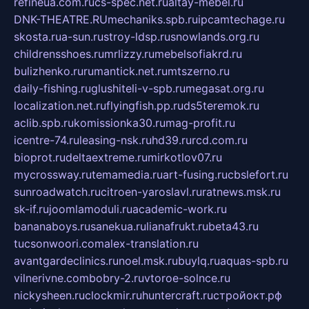
refineua.com.ru
cs-spec.net.ru
altay-mebel.ru
DNK-THEATRE.RU
mechaniks.spb.ru
ipcamtechage.ru
skosta.ru
a-sun.ru
stroy-ldsp.ru
snowlands.org.ru
childrensshoes.ru
mrlizzy.ru
mebelsofiakrd.ru
bulizhenko.ru
rumantick.net.ru
mtszerno.ru
daily-fishing.ru
glushiteli-v-spb.ru
megasat.org.ru
localization.net.ru
flyingfish.pp.ru
ds5teremok.ru
aclib.spb.ru
komissionka30.ru
mag-profit.ru
icentre-74.ru
leasing-nsk.ru
hd39.ru
rcd.com.ru
bioprot.ru
deltaextreme.ru
mirkotlov07.ru
mycrossway.ru
temamedia.ru
art-fusing.ru
cbslefort.ru
sunroadwatch.ru
citroen-yaroslavl.ru
ratnews.msk.ru
sk-if.ru
joomlamoduli.ru
academic-work.ru
bananaboys.ru
sanekua.ru
lianafrukt.ru
beta43.ru
tucsonwoori.com
alex-translation.ru
avantgardeclinics.ru
noel.msk.ru
buylq.ru
aquas-spb.ru
vilnerivne.com
bobry-2.ru
vtoroe-solnce.ru
nickysheen.ru
clockmir.ru
huntercraft.ru
стройокт.рф