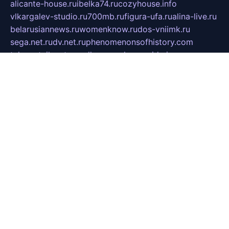
alicante-house.ru
ibelka74.ru
cozyhouse.info
vlkargalev-studio.ru
700mb.ru
figura-ufa.ru
alina-live.ru
belarusiannews.ru
womenknow.ru
dos-vniimk.ru
sega.net.ru
dv.net.ru
phenomenonsofhistory.com
telesputnik.net.ru
wall.pp.ru
pylesosroidmi.ru
gtc-clan.ru
cligs.ru
bibikazap.ru
popova.org.ru
netwhistler.spb.ru
bellvil.ru
bonzon.ru
iss-vladik.ru
defiparis.net.ru
las-gryzas.ru
amku.ru
electednews.spb.ru
feather.org.ru
spar72.ru
tankiigri.ru
dominus.com.ru
ibtree.ru
sanykool.pp.ru
unixlib.org.ru
menatep.spb.ru
gartenterrassen.ru
printeka.ru
skvozilka.com.ru
parkovka-pub.ru
lovemobi.ru
art-ru.ru
emulatorz.com.ru
alucomp.com.ru
tatforum.com.ru
alternativa-profi.ru
dermakler.ru
artsurvey.ru
aredir.ru
khimspas.ru
centr-maxi.ru
2018r.ru
bort-stomer-defort.ru
professional2.ru
gibsons.ru
artselena.ru
art-pilot.ru
ingredient.spb.ru
npfpolimer.spb.ru
argentum.spb.ru
hom-edu.ru