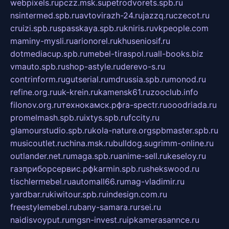
webpixels.ru
pczz.msk.su
petrodvorets.spb.ru
nsintermed.spb.ru
avtovirazh-24.ru
jazzq.ru
czecot.ru
cruizi.spb.ru
spasskaya.spb.ru
kniris.ru
vkpeople.com
maminy-mysli.ru
arionorel.ru
khuseniosif.ru
dotmediacup.spb.ru
mebel-tiraspol.ru
all-books.biz
vmauto.spb.ru
shop-astyle.ru
derevo-s.ru
contrinform.ru
gutserial.ru
mdrussia.spb.ru
monod.ru
refine.org.ru
uk-krein.ru
kamensk61.ru
zooclub.info
filonov.org.ru
технокамск.рф
ra-spectr.ru
ooodriada.ru
promelmash.spb.ru
ixtys.spb.ru
fccity.ru
glamourstudio.spb.ru
kola-nature.org
spbmaster.spb.ru
musicoutlet.ru
china.msk.ru
bulldog.su
grimm-online.ru
outlander.net.ru
maga.spb.ru
anime-sell.ru
keseloy.ru
газприборсервис.рф
karmin.spb.ru
shekswood.ru
tischlermebel.ru
automall66.ru
mag-vladimir.ru
yardbar.ru
kiwitour.spb.ru
indesign.com.ru
freestylemebel.ru
bany-samara.ru
rsei.ru
naidisvoyput.ru
mgsn-invest.ru
ipkamerasannce.ru