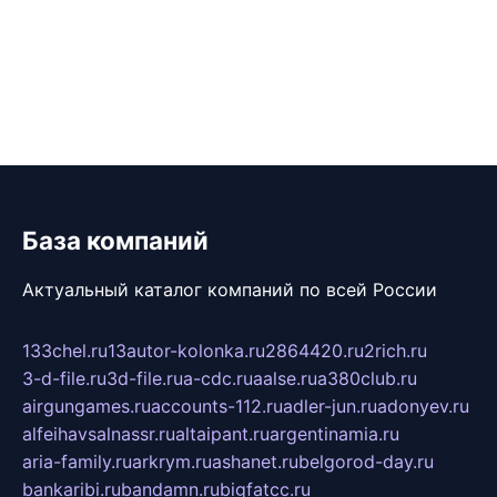
База компаний
Актуальный каталог компаний по всей России
133chel.ru
13autor-kolonka.ru
2864420.ru
2rich.ru
3-d-file.ru
3d-file.ru
a-cdc.ru
aalse.ru
a380club.ru
airgungames.ru
accounts-112.ru
adler-jun.ru
adonyev.ru
alfeihavsalnassr.ru
altaipant.ru
argentinamia.ru
aria-family.ru
arkrym.ru
ashanet.ru
belgorod-day.ru
bankaribi.ru
bandamn.ru
bigfatcc.ru