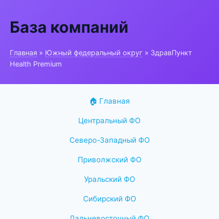
База компаний
Главная
»
Южный федеральный округ
» ЗдравПункт
Health Premium
🏠 Главная
Центральный ФО
Северо-Западный ФО
Приволжский ФО
Уральский ФО
Сибирский ФО
Дальневосточный ФО