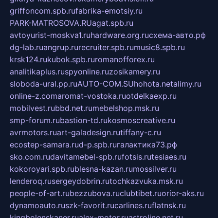
griffoncom.spb.ru
fabrika-emotsiy.ru
PARK-MATROSOVA.RU
agat.spb.ru
avtoyurist-moskva1.ru
hardware.org.ru
схема-авто.рф
dg-lab.ru
angrup.ru
recruiter.spb.ru
music8.spb.ru
krsk124.ru
kubok.spb.ru
romanofforex.ru
analitikaplus.ru
spyonline.ru
zosikamery.ru
sloboda-ural.pp.ru
AUTO-COM.SU
hohota.net
alimy.ru
online-z.com
aromat-vostoka.ru
otdelkaexp.ru
mobilvest.ru
bbd.net.ru
mebelshop.msk.ru
smp-forum.ru
bastion-td.ru
kosmoscreative.ru
avrmotors.ru
art-galadesign.ru
tiffany-c.ru
ecostep-samara.ru
d-p.spb.ru
галактика73.рф
sko.com.ru
davitamebel-spb.ru
fotsis.ru
tesiaes.ru
kokoroyari.spb.ru
blesna-kazan.ru
mossilver.ru
lenderoq.ru
sergeydobrin.ru
tochkazvuka.msk.ru
people-of-art.ru
bezzubova.ru
clubtibet.ru
orior-aks.ru
dynamoauto.ru
szk-favorit.ru
carlines.ru
flatnsk.ru
kingbolenskaner.ru
alex-motor.ru
astroline.net.ru