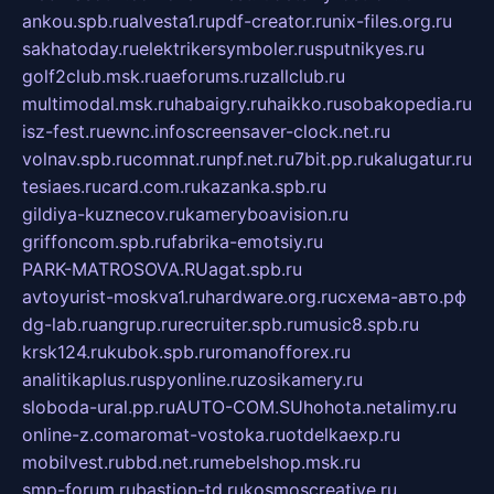
ankou.spb.ru
alvesta1.ru
pdf-creator.ru
nix-files.org.ru
sakhatoday.ru
elektrikersymboler.ru
sputnikyes.ru
golf2club.msk.ru
aeforums.ru
zallclub.ru
multimodal.msk.ru
habaigry.ru
haikko.ru
sobakopedia.ru
isz-fest.ru
ewnc.info
screensaver-clock.net.ru
volnav.spb.ru
comnat.ru
npf.net.ru
7bit.pp.ru
kalugatur.ru
tesiaes.ru
card.com.ru
kazanka.spb.ru
gildiya-kuznecov.ru
kameryboavision.ru
griffoncom.spb.ru
fabrika-emotsiy.ru
PARK-MATROSOVA.RU
agat.spb.ru
avtoyurist-moskva1.ru
hardware.org.ru
схема-авто.рф
dg-lab.ru
angrup.ru
recruiter.spb.ru
music8.spb.ru
krsk124.ru
kubok.spb.ru
romanofforex.ru
analitikaplus.ru
spyonline.ru
zosikamery.ru
sloboda-ural.pp.ru
AUTO-COM.SU
hohota.net
alimy.ru
online-z.com
aromat-vostoka.ru
otdelkaexp.ru
mobilvest.ru
bbd.net.ru
mebelshop.msk.ru
smp-forum.ru
bastion-td.ru
kosmoscreative.ru