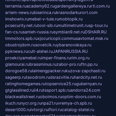
terramia.ru
academy62.ru
gardengallereya.ru
rti.com.ru
artem-news.ru
biserinca.ru
krasnodarkurort.com
imshowtv.ru
mebel-v-tule.ru
mobtopik.ru
pcsecurity.net.ru
tool-sib.ru
multimetrunit.ru
sp-tour.ru
fan-cs.ru
santeh-russia.ru
symbian9.net.ru
DSHAIR.RU
tmmotors.spb.ru
xjocuricopii.com
musavtomat.msk.ru
obustrojdom.ru
sovetcik.ru
ybaranovskaya.ru
ppknews.ru
cult-alshei.ru
JAPANRUSSIA.RU
proekciyamebel.ru
imper-finans.ru
rim.org.ru
glamourai.ru
brassminus.ru
zabor-pro.ru
ftn.pp.ru
dorogoe58.ru
laimengpacker.ru
kuzova-zapchasti.ru
sageerp.ru
taxodrom.ru
dsrazvitie.ru
hardcity.net.ru
ratinghomegames.ru
topservice25.ru
gubernyan.ru
gtglasslined.ru
ii4.ru
tssport.spb.ru
andorra24.com
blackwallstreet.ru
oboimos.ru
optim-doors.com.ru
ikuch.ru
nycr.org.ru
npa21.ru
vremya-ch.spb.ru
desert000.ru
ivtorgi.ru
ifiori.ru
catalog-statei.ru