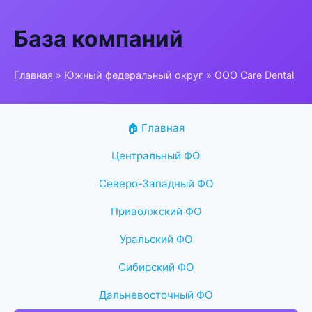
База компаний
Главная
»
Южный федеральный округ
» ООО Care Dental
🏠 Главная
Центральный ФО
Северо-Западный ФО
Приволжский ФО
Уральский ФО
Сибирский ФО
Дальневосточный ФО