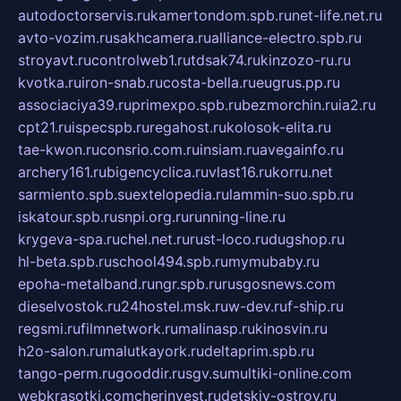
autodoctorservis.ru
kamertondom.spb.ru
net-life.net.ru
avto-vozim.ru
sakhcamera.ru
alliance-electro.spb.ru
stroyavt.ru
controlweb1.ru
tdsak74.ru
kinzozo-ru.ru
kvotka.ru
iron-snab.ru
costa-bella.ru
eugrus.pp.ru
associaciya39.ru
primexpo.spb.ru
bezmorchin.ru
ia2.ru
cpt21.ru
ispecspb.ru
regahost.ru
kolosok-elita.ru
tae-kwon.ru
consrio.com.ru
insiam.ru
avegainfo.ru
archery161.ru
bigencyclica.ru
vlast16.ru
korru.net
sarmiento.spb.su
extelopedia.ru
lammin-suo.spb.ru
iskatour.spb.ru
snpi.org.ru
running-line.ru
krygeva-spa.ru
chel.net.ru
rust-loco.ru
dugshop.ru
hl-beta.spb.ru
school494.spb.ru
mymubaby.ru
epoha-metalband.ru
ngr.spb.ru
rusgosnews.com
dieselvostok.ru
24hostel.msk.ru
w-dev.ru
f-ship.ru
regsmi.ru
filmnetwork.ru
malinasp.ru
kinosvin.ru
h2o-salon.ru
malutkayork.ru
deltaprim.spb.ru
tango-perm.ru
gooddir.ru
sgv.su
multiki-online.com
webkrasotki.com
cherinvest.ru
detskiy-ostrov.ru