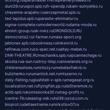
dcv.org.ru
spetsmaster174.ru
ipkameryhiseeu.ru
dum26.ru
ruspol.spb.ru
fr-opendp.ru
kam-solnyshko.ru
cheyenne-arapaho.ru
sevzapmetal.spb.ru
ted-lapidus.spb.ru
parasite-eliminator.ru
sigma-complete.ru
modernworld.ru
dama-moda.ru
eholot-group.ru
sk-nvkz.ru
DRONGOLD.RU
democratia2.ru
i-farmer.ru
mass-sport.org
jablonex.spb.ru
bookmess.ru
linkword.ru
refineua.com.ru
cs-spec.net.ru
altay-mebel.ru
DNK-THEATRE.RU
mechaniks.spb.ru
ipcamtechage.ru
skosta.ru
a-sun.ru
stroy-ldsp.ru
snowlands.org.ru
childrensshoes.ru
mrlizzy.ru
mebelsofiakrd.ru
bulizhenko.ru
rumantick.net.ru
mtszerno.ru
daily-fishing.ru
glushiteli-v-spb.ru
megasat.org.ru
localization.net.ru
flyingfish.pp.ru
ds5teremok.ru
aclib.spb.ru
komissionka30.ru
mag-profit.ru
icentre-74.ru
leasing-nsk.ru
hd39.ru
rcd.com.ru
bioprot.ru
deltaextreme.ru
mirkotlov07.ru