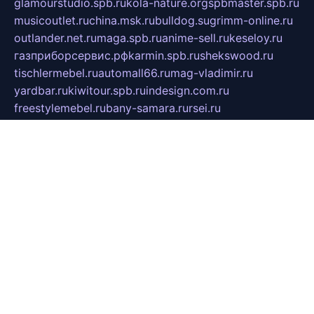
glamourstudio.spb.ru
kola-nature.org
spbmaster.spb.ru
musicoutlet.ru
china.msk.ru
bulldog.su
grimm-online.ru
outlander.net.ru
maga.spb.ru
anime-sell.ru
keseloy.ru
газприборсервис.рф
karmin.spb.ru
shekswood.ru
tischlermebel.ru
automall66.ru
mag-vladimir.ru
yardbar.ru
kiwitour.spb.ru
indesign.com.ru
freestylemebel.ru
bany-samara.ru
rsei.ru
naidisvoyput.ru
mgsn-invest.ru
ipkamerasannce.ru
alicante-house.ru
ibelka74.ru
cozyhouse.info
vlkargalev-studio.ru
700mb.ru
figura-ufa.ru
alina-live.ru
belarusiannews.ru
womenknow.ru
dos-vniimk.ru
sega.net.ru
dv.net.ru
phenomenonsofhistory.com
telesputnik.net.ru
wall.pp.ru
pylesosroidmi.ru
gtc-clan.ru
cligs.ru
bibikazap.ru
popova.org.ru
netwhistler.spb.ru
bellvil.ru
bonzon.ru
iss-vladik.ru
defiparis.net.ru
las-gryzas.ru
amku.ru
electednews.spb.ru
feather.org.ru
spar72.ru
tankiigri.ru
dominus.com.ru
ibtree.ru
sanykool.pp.ru
unixlib.org.ru