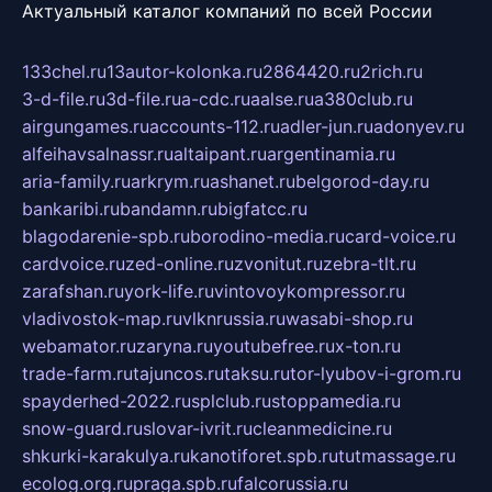
Актуальный каталог компаний по всей России
133chel.ru
13autor-kolonka.ru
2864420.ru
2rich.ru
3-d-file.ru
3d-file.ru
a-cdc.ru
aalse.ru
a380club.ru
airgungames.ru
accounts-112.ru
adler-jun.ru
adonyev.ru
alfeihavsalnassr.ru
altaipant.ru
argentinamia.ru
aria-family.ru
arkrym.ru
ashanet.ru
belgorod-day.ru
bankaribi.ru
bandamn.ru
bigfatcc.ru
blagodarenie-spb.ru
borodino-media.ru
card-voice.ru
cardvoice.ru
zed-online.ru
zvonitut.ru
zebra-tlt.ru
zarafshan.ru
york-life.ru
vintovoykompressor.ru
vladivostok-map.ru
vlknrussia.ru
wasabi-shop.ru
webamator.ru
zaryna.ru
youtubefree.ru
x-ton.ru
trade-farm.ru
tajuncos.ru
taksu.ru
tor-lyubov-i-grom.ru
spayderhed-2022.ru
splclub.ru
stoppamedia.ru
snow-guard.ru
slovar-ivrit.ru
cleanmedicine.ru
shkurki-karakulya.ru
kanotiforet.spb.ru
tutmassage.ru
ecolog.org.ru
praga.spb.ru
falcorussia.ru