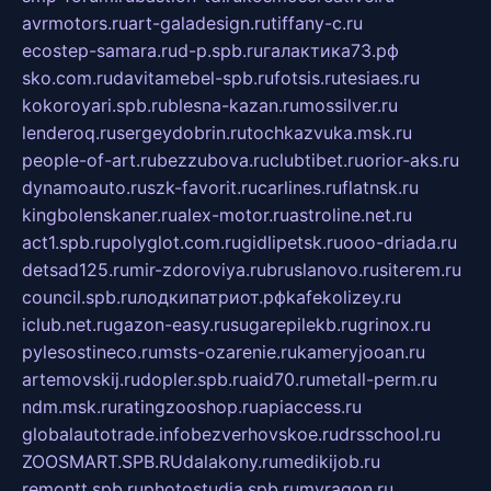
avrmotors.ru
art-galadesign.ru
tiffany-c.ru
ecostep-samara.ru
d-p.spb.ru
галактика73.рф
sko.com.ru
davitamebel-spb.ru
fotsis.ru
tesiaes.ru
kokoroyari.spb.ru
blesna-kazan.ru
mossilver.ru
lenderoq.ru
sergeydobrin.ru
tochkazvuka.msk.ru
people-of-art.ru
bezzubova.ru
clubtibet.ru
orior-aks.ru
dynamoauto.ru
szk-favorit.ru
carlines.ru
flatnsk.ru
kingbolenskaner.ru
alex-motor.ru
astroline.net.ru
act1.spb.ru
polyglot.com.ru
gidlipetsk.ru
ooo-driada.ru
detsad125.ru
mir-zdoroviya.ru
bruslanovo.ru
siterem.ru
council.spb.ru
лодкипатриот.рф
kafekolizey.ru
iclub.net.ru
gazon-easy.ru
sugarepilekb.ru
grinox.ru
pylesostineco.ru
msts-ozarenie.ru
kameryjooan.ru
artemovskij.ru
dopler.spb.ru
aid70.ru
metall-perm.ru
ndm.msk.ru
ratingzooshop.ru
apiaccess.ru
globalautotrade.info
bezverhovskoe.ru
drsschool.ru
ZOOSMART.SPB.RU
dalakony.ru
medikijob.ru
remontt.spb.ru
photostudia.spb.ru
myragon.ru