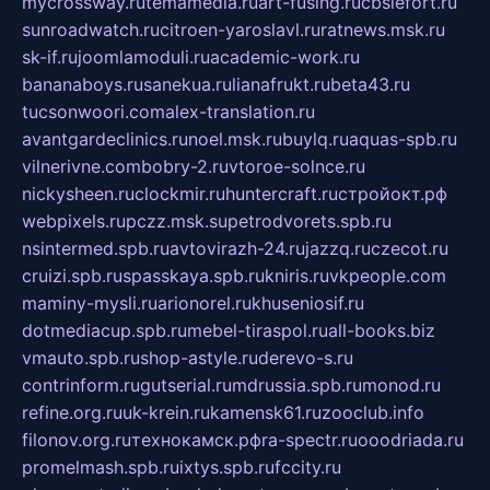
mycrossway.ru
temamedia.ru
art-fusing.ru
cbslefort.ru
sunroadwatch.ru
citroen-yaroslavl.ru
ratnews.msk.ru
sk-if.ru
joomlamoduli.ru
academic-work.ru
bananaboys.ru
sanekua.ru
lianafrukt.ru
beta43.ru
tucsonwoori.com
alex-translation.ru
avantgardeclinics.ru
noel.msk.ru
buylq.ru
aquas-spb.ru
vilnerivne.com
bobry-2.ru
vtoroe-solnce.ru
nickysheen.ru
clockmir.ru
huntercraft.ru
стройокт.рф
webpixels.ru
pczz.msk.su
petrodvorets.spb.ru
nsintermed.spb.ru
avtovirazh-24.ru
jazzq.ru
czecot.ru
cruizi.spb.ru
spasskaya.spb.ru
kniris.ru
vkpeople.com
maminy-mysli.ru
arionorel.ru
khuseniosif.ru
dotmediacup.spb.ru
mebel-tiraspol.ru
all-books.biz
vmauto.spb.ru
shop-astyle.ru
derevo-s.ru
contrinform.ru
gutserial.ru
mdrussia.spb.ru
monod.ru
refine.org.ru
uk-krein.ru
kamensk61.ru
zooclub.info
filonov.org.ru
технокамск.рф
ra-spectr.ru
ooodriada.ru
promelmash.spb.ru
ixtys.spb.ru
fccity.ru