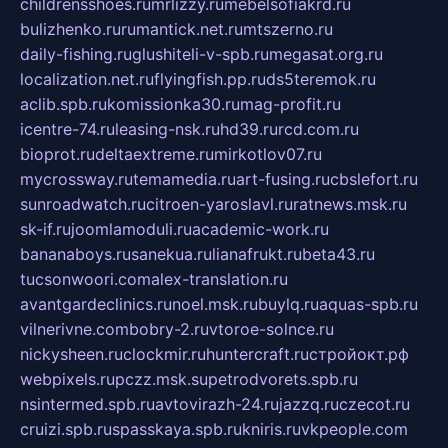
childrensshoes.ru
mrlizzy.ru
mebelsofiakrd.ru
bulizhenko.ru
rumantick.net.ru
mtszerno.ru
daily-fishing.ru
glushiteli-v-spb.ru
megasat.org.ru
localization.net.ru
flyingfish.pp.ru
ds5teremok.ru
aclib.spb.ru
komissionka30.ru
mag-profit.ru
icentre-74.ru
leasing-nsk.ru
hd39.ru
rcd.com.ru
bioprot.ru
deltaextreme.ru
mirkotlov07.ru
mycrossway.ru
temamedia.ru
art-fusing.ru
cbslefort.ru
sunroadwatch.ru
citroen-yaroslavl.ru
ratnews.msk.ru
sk-if.ru
joomlamoduli.ru
academic-work.ru
bananaboys.ru
sanekua.ru
lianafrukt.ru
beta43.ru
tucsonwoori.com
alex-translation.ru
avantgardeclinics.ru
noel.msk.ru
buylq.ru
aquas-spb.ru
vilnerivne.com
bobry-2.ru
vtoroe-solnce.ru
nickysheen.ru
clockmir.ru
huntercraft.ru
стройокт.рф
webpixels.ru
pczz.msk.su
petrodvorets.spb.ru
nsintermed.spb.ru
avtovirazh-24.ru
jazzq.ru
czecot.ru
cruizi.spb.ru
spasskaya.spb.ru
kniris.ru
vkpeople.com