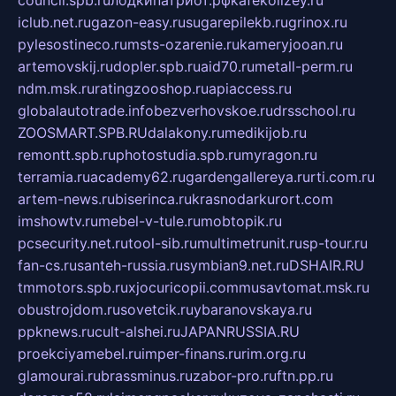
council.spb.ru
лодкипатриот.рф
kafekolizey.ru
iclub.net.ru
gazon-easy.ru
sugarepilekb.ru
grinox.ru
pylesostineco.ru
msts-ozarenie.ru
kameryjooan.ru
artemovskij.ru
dopler.spb.ru
aid70.ru
metall-perm.ru
ndm.msk.ru
ratingzooshop.ru
apiaccess.ru
globalautotrade.info
bezverhovskoe.ru
drsschool.ru
ZOOSMART.SPB.RU
dalakony.ru
medikijob.ru
remontt.spb.ru
photostudia.spb.ru
myragon.ru
terramia.ru
academy62.ru
gardengallereya.ru
rti.com.ru
artem-news.ru
biserinca.ru
krasnodarkurort.com
imshowtv.ru
mebel-v-tule.ru
mobtopik.ru
pcsecurity.net.ru
tool-sib.ru
multimetrunit.ru
sp-tour.ru
fan-cs.ru
santeh-russia.ru
symbian9.net.ru
DSHAIR.RU
tmmotors.spb.ru
xjocuricopii.com
musavtomat.msk.ru
obustrojdom.ru
sovetcik.ru
ybaranovskaya.ru
ppknews.ru
cult-alshei.ru
JAPANRUSSIA.RU
proekciyamebel.ru
imper-finans.ru
rim.org.ru
glamourai.ru
brassminus.ru
zabor-pro.ru
ftn.pp.ru