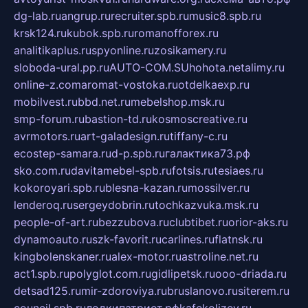
dg-lab.ru
angrup.ru
recruiter.spb.ru
music8.spb.ru
krsk124.ru
kubok.spb.ru
romanofforex.ru
analitikaplus.ru
spyonline.ru
zosikamery.ru
sloboda-ural.pp.ru
AUTO-COM.SU
hohota.net
alimy.ru
online-z.com
aromat-vostoka.ru
otdelkaexp.ru
mobilvest.ru
bbd.net.ru
mebelshop.msk.ru
smp-forum.ru
bastion-td.ru
kosmoscreative.ru
avrmotors.ru
art-galadesign.ru
tiffany-c.ru
ecostep-samara.ru
d-p.spb.ru
галактика73.рф
sko.com.ru
davitamebel-spb.ru
fotsis.ru
tesiaes.ru
kokoroyari.spb.ru
blesna-kazan.ru
mossilver.ru
lenderoq.ru
sergeydobrin.ru
tochkazvuka.msk.ru
people-of-art.ru
bezzubova.ru
clubtibet.ru
orior-aks.ru
dynamoauto.ru
szk-favorit.ru
carlines.ru
flatnsk.ru
kingbolenskaner.ru
alex-motor.ru
astroline.net.ru
act1.spb.ru
polyglot.com.ru
gidlipetsk.ru
ooo-driada.ru
detsad125.ru
mir-zdoroviya.ru
bruslanovo.ru
siterem.ru