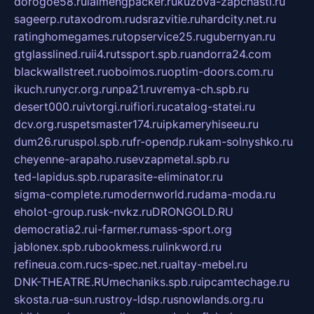
dorogoe58.ru
laimengpacker.ru
kuzova-zapchasti.ru
sageerp.ru
taxodrom.ru
dsrazvitie.ru
hardcity.net.ru
ratinghomegames.ru
topservice25.ru
gubernyan.ru
gtglasslined.ru
ii4.ru
tssport.spb.ru
andorra24.com
blackwallstreet.ru
oboimos.ru
optim-doors.com.ru
ikuch.ru
nycr.org.ru
npa21.ru
vremya-ch.spb.ru
desert000.ru
ivtorgi.ru
ifiori.ru
catalog-statei.ru
dcv.org.ru
spetsmaster174.ru
ipkameryhiseeu.ru
dum26.ru
ruspol.spb.ru
fr-opendp.ru
kam-solnyshko.ru
cheyenne-arapaho.ru
sevzapmetal.spb.ru
ted-lapidus.spb.ru
parasite-eliminator.ru
sigma-complete.ru
modernworld.ru
dama-moda.ru
eholot-group.ru
sk-nvkz.ru
DRONGOLD.RU
democratia2.ru
i-farmer.ru
mass-sport.org
jablonex.spb.ru
bookmess.ru
linkword.ru
refineua.com.ru
cs-spec.net.ru
altay-mebel.ru
DNK-THEATRE.RU
mechaniks.spb.ru
ipcamtechage.ru
skosta.ru
a-sun.ru
stroy-ldsp.ru
snowlands.org.ru