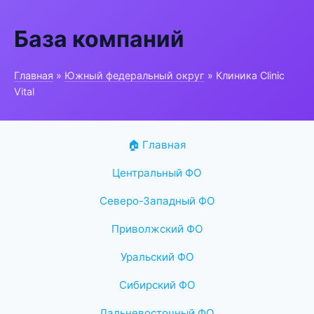
База компаний
Главная
»
Южный федеральный округ
» Клиника Clinic
Vital
🏠 Главная
Центральный ФО
Северо-Западный ФО
Приволжский ФО
Уральский ФО
Сибирский ФО
Дальневосточный ФО