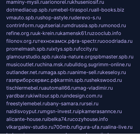
maminy-mysli.ru
arionorel.ru
khuseniosif.ru
dotmediacup.spb.ru
mebel-tiraspol.ru
all-books.biz
vmauto.spb.ru
shop-astyle.ru
derevo-s.ru
contrinform.ru
gutserial.ru
mdrussia.spb.ru
monod.ru
refine.org.ru
uk-krein.ru
kamensk61.ru
zooclub.info
filonov.org.ru
технокамск.рф
ra-spectr.ru
ooodriada.ru
promelmash.spb.ru
ixtys.spb.ru
fccity.ru
glamourstudio.spb.ru
kola-nature.org
spbmaster.spb.ru
musicoutlet.ru
china.msk.ru
bulldog.su
grimm-online.ru
outlander.net.ru
maga.spb.ru
anime-sell.ru
keseloy.ru
газприборсервис.рф
karmin.spb.ru
shekswood.ru
tischlermebel.ru
automall66.ru
mag-vladimir.ru
yardbar.ru
kiwitour.spb.ru
indesign.com.ru
freestylemebel.ru
bany-samara.ru
rsei.ru
naidisvoyput.ru
mgsn-invest.ru
ipkamerasannce.ru
alicante-house.ru
ibelka74.ru
cozyhouse.info
vlkargalev-studio.ru
700mb.ru
figura-ufa.ru
alina-live.ru
belarusiannews.ru
womenknow.ru
dos-vniimk.ru