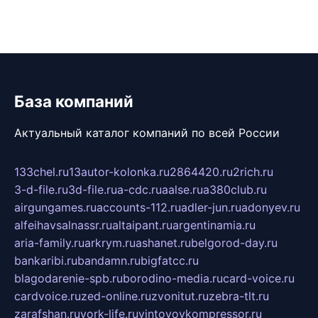
База компаний
Актуальный каталог компаний по всей России
133chel.ru
13autor-kolonka.ru
2864420.ru
2rich.ru
3-d-file.ru
3d-file.ru
a-cdc.ru
aalse.ru
a380club.ru
airgungames.ru
accounts-112.ru
adler-jun.ru
adonyev.ru
alfeihavsalnassr.ru
altaipant.ru
argentinamia.ru
aria-family.ru
arkrym.ru
ashanet.ru
belgorod-day.ru
bankaribi.ru
bandamn.ru
bigfatcc.ru
blagodarenie-spb.ru
borodino-media.ru
card-voice.ru
cardvoice.ru
zed-online.ru
zvonitut.ru
zebra-tlt.ru
zarafshan.ru
york-life.ru
vintovoykompressor.ru