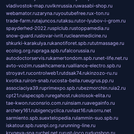
vladivostok-map.ru
vlknrussia.ru
wasabi-shop.ru
webamator.ru
zaryna.ru
youtubefree.ru
x-ton.ru
trade-farm.ru
tajuncos.ru
taksu.ru
tor-lyubov-i-grom.ru
spayderhed-2022.ru
splclub.ru
stoppamedia.ru
snow-guard.ru
slovar-ivrit.ru
cleanmedicine.ru
shkurki-karakulya.ru
kanotiforet.spb.ru
tutmassage.ru
ecolog.org.ru
praga.spb.ru
falcorussia.ru
autodoctorservis.ru
kamertondom.spb.ru
net-life.net.ru
avto-vozim.ru
sakhcamera.ru
alliance-electro.spb.ru
stroyavt.ru
controlweb1.ru
tdsak74.ru
kinzozo-ru.ru
kvotka.ru
iron-snab.ru
costa-bella.ru
eugrus.pp.ru
associaciya39.ru
primexpo.spb.ru
bezmorchin.ru
ia2.ru
cpt21.ru
ispecspb.ru
regahost.ru
kolosok-elita.ru
tae-kwon.ru
consrio.com.ru
insiam.ru
avegainfo.ru
archery161.ru
bigencyclica.ru
vlast16.ru
korru.net
sarmiento.spb.su
extelopedia.ru
lammin-suo.spb.ru
iskatour.spb.ru
snpi.org.ru
running-line.ru
krygeva-spa.ru
chel.net.ru
rust-loco.ru
dugshop.ru