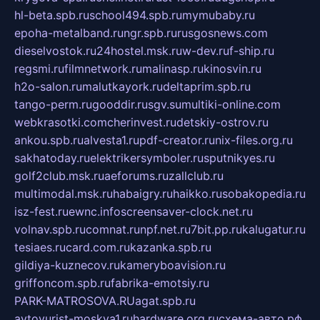
hl-beta.spb.ru
school494.spb.ru
mymubaby.ru
epoha-metalband.ru
ngr.spb.ru
rusgosnews.com
dieselvostok.ru
24hostel.msk.ru
w-dev.ru
f-ship.ru
regsmi.ru
filmnetwork.ru
malinasp.ru
kinosvin.ru
h2o-salon.ru
malutkayork.ru
deltaprim.spb.ru
tango-perm.ru
gooddir.ru
sgv.su
multiki-online.com
webkrasotki.com
cherinvest.ru
detskiy-ostrov.ru
ankou.spb.ru
alvesta1.ru
pdf-creator.ru
nix-files.org.ru
sakhatoday.ru
elektrikersymboler.ru
sputnikyes.ru
golf2club.msk.ru
aeforums.ru
zallclub.ru
multimodal.msk.ru
habaigry.ru
haikko.ru
sobakopedia.ru
isz-fest.ru
ewnc.info
screensaver-clock.net.ru
volnav.spb.ru
comnat.ru
npf.net.ru
7bit.pp.ru
kalugatur.ru
tesiaes.ru
card.com.ru
kazanka.spb.ru
gildiya-kuznecov.ru
kameryboavision.ru
griffoncom.spb.ru
fabrika-emotsiy.ru
PARK-MATROSOVA.RU
agat.spb.ru
avtoyurist-moskva1.ru
hardware.org.ru
схема-авто.рф