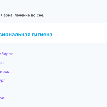
я зона, лечение во сне.
иональная гигиена
ибирск
ск
бирск
ург
род