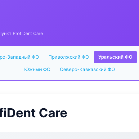
ункт ProfiDent Care
ро-Западный ФО
Приволжский ФО
Уральский ФО
Южный ФО
Северо-Кавказский ФО
iDent Care