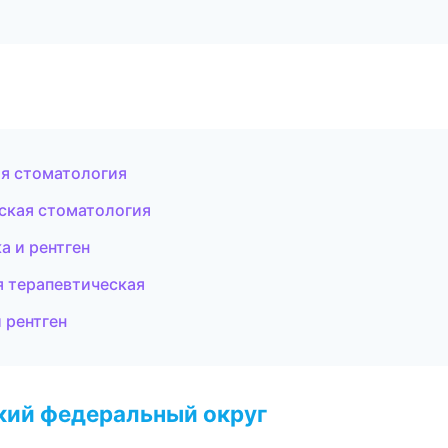
ая стоматология
еская стоматология
а и рентген
я терапевтическая
и рентген
ский федеральный округ