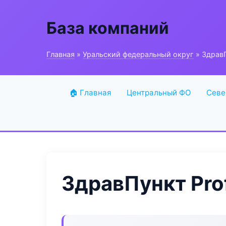
База компаний
Главная
»
Уральский федеральный округ
» ЗдравП
🏠 Главная
Центральный ФО
Севе
ЗдравПункт Prof