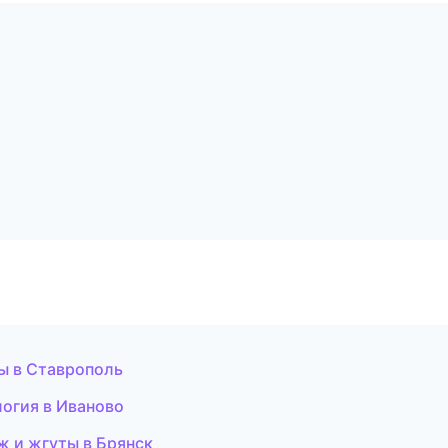
ы в Ставрополь
логия в Иваново
ж и жгуты в Брянск