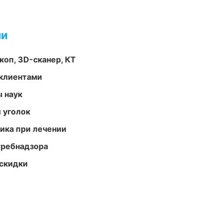
ми
оп, 3D-сканер, КТ
 клиентами
ы наук
 уголок
тика при лечении
требнадзора
скидки