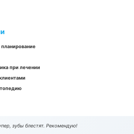
ми
 планирование
тика при лечении
 клиентами
ортопедию
пер, зубы блестят. Рекомендую!