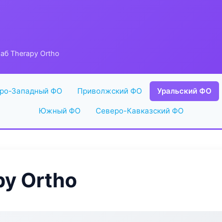
б Therapy Ortho
ро-Западный ФО
Приволжский ФО
Уральский ФО
Южный ФО
Северо-Кавказский ФО
y Ortho