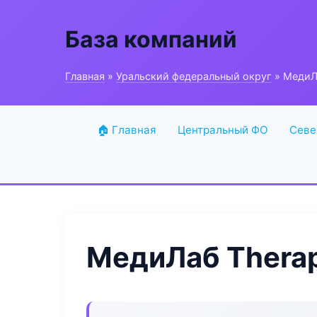
База компаний
Главная
»
Уральский федеральный округ
» МедиЛа
🏠 Главная
Центральный ФО
Севе
МедиЛаб Therap