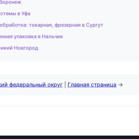
в Воронеж
стемы в Уфа
ообработка: токарная, фрезерная в Сургут
нная упаковка в Нальчик
еликий Новгород
кий федеральный округ
|
Главная страница
→