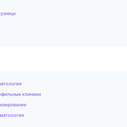
кузнецк
матология
офильные клиники
тезирование
оматология