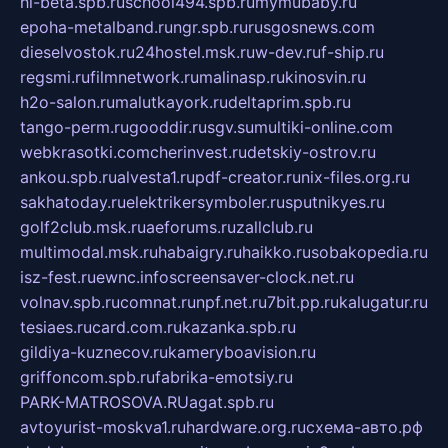
hl-beta.spb.ru
school494.spb.ru
mymubaby.ru
epoha-metalband.ru
ngr.spb.ru
rusgosnews.com
dieselvostok.ru
24hostel.msk.ru
w-dev.ru
f-ship.ru
regsmi.ru
filmnetwork.ru
malinasp.ru
kinosvin.ru
h2o-salon.ru
malutkayork.ru
deltaprim.spb.ru
tango-perm.ru
gooddir.ru
sgv.su
multiki-online.com
webkrasotki.com
cherinvest.ru
detskiy-ostrov.ru
ankou.spb.ru
alvesta1.ru
pdf-creator.ru
nix-files.org.ru
sakhatoday.ru
elektrikersymboler.ru
sputnikyes.ru
golf2club.msk.ru
aeforums.ru
zallclub.ru
multimodal.msk.ru
habaigry.ru
haikko.ru
sobakopedia.ru
isz-fest.ru
ewnc.info
screensaver-clock.net.ru
volnav.spb.ru
comnat.ru
npf.net.ru
7bit.pp.ru
kalugatur.ru
tesiaes.ru
card.com.ru
kazanka.spb.ru
gildiya-kuznecov.ru
kameryboavision.ru
griffoncom.spb.ru
fabrika-emotsiy.ru
PARK-MATROSOVA.RU
agat.spb.ru
avtoyurist-moskva1.ru
hardware.org.ru
схема-авто.рф