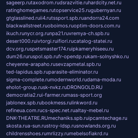
sageerp.ru
taxodrom.ru
dsrazvitie.ru
hardcity.net.ru
ratinghomegames.ru
topservice25.ru
gubernyan.ru
gtglasslined.ru
ii4.ru
tssport.spb.ru
andorra24.com
blackwallstreet.ru
oboimos.ru
optim-doors.com.ru
ikuch.ru
nycr.org.ru
npa21.ru
vremya-ch.spb.ru
desert000.ru
ivtorgi.ru
ifiori.ru
catalog-statei.ru
dcv.org.ru
spetsmaster174.ru
ipkameryhiseeu.ru
dum26.ru
ruspol.spb.ru
fr-opendp.ru
kam-solnyshko.ru
cheyenne-arapaho.ru
sevzapmetal.spb.ru
ted-lapidus.spb.ru
parasite-eliminator.ru
sigma-complete.ru
modernworld.ru
dama-moda.ru
eholot-group.ru
sk-nvkz.ru
DRONGOLD.RU
democratia2.ru
i-farmer.ru
mass-sport.org
jablonex.spb.ru
bookmess.ru
linkword.ru
refineua.com.ru
cs-spec.net.ru
altay-mebel.ru
DNK-THEATRE.RU
mechaniks.spb.ru
ipcamtechage.ru
skosta.ru
a-sun.ru
stroy-ldsp.ru
snowlands.org.ru
childrensshoes.ru
mrlizzy.ru
mebelsofiakrd.ru