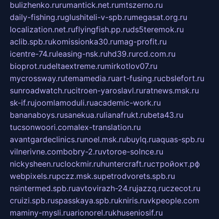
bulizhenko.ru
rumantick.net.ru
mtszerno.ru
daily-fishing.ru
glushiteli-v-spb.ru
megasat.org.ru
localization.net.ru
flyingfish.pp.ru
ds5teremok.ru
aclib.spb.ru
komissionka30.ru
mag-profit.ru
icentre-74.ru
leasing-nsk.ru
hd39.ru
rcd.com.ru
bioprot.ru
deltaextreme.ru
mirkotlov07.ru
mycrossway.ru
temamedia.ru
art-fusing.ru
cbslefort.ru
sunroadwatch.ru
citroen-yaroslavl.ru
ratnews.msk.ru
sk-if.ru
joomlamoduli.ru
academic-work.ru
bananaboys.ru
sanekua.ru
lianafrukt.ru
beta43.ru
tucsonwoori.com
alex-translation.ru
avantgardeclinics.ru
noel.msk.ru
buylq.ru
aquas-spb.ru
vilnerivne.com
bobry-2.ru
vtoroe-solnce.ru
nickysheen.ru
clockmir.ru
huntercraft.ru
стройокт.рф
webpixels.ru
pczz.msk.su
petrodvorets.spb.ru
nsintermed.spb.ru
avtovirazh-24.ru
jazzq.ru
czecot.ru
cruizi.spb.ru
spasskaya.spb.ru
kniris.ru
vkpeople.com
maminy-mysli.ru
arionorel.ru
khuseniosif.ru