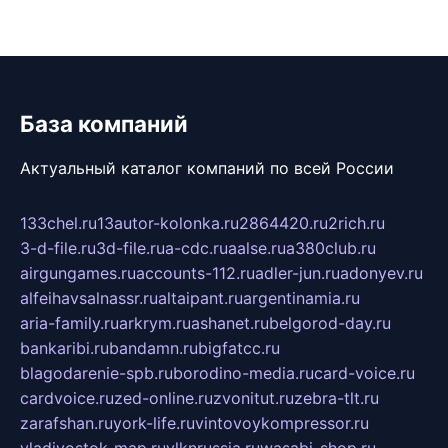
База компаний
Актуальный каталог компаний по всей России
133chel.ru
13autor-kolonka.ru
2864420.ru
2rich.ru
3-d-file.ru
3d-file.ru
a-cdc.ru
aalse.ru
a380club.ru
airgungames.ru
accounts-112.ru
adler-jun.ru
adonyev.ru
alfeihavsalnassr.ru
altaipant.ru
argentinamia.ru
aria-family.ru
arkrym.ru
ashanet.ru
belgorod-day.ru
bankaribi.ru
bandamn.ru
bigfatcc.ru
blagodarenie-spb.ru
borodino-media.ru
card-voice.ru
cardvoice.ru
zed-online.ru
zvonitut.ru
zebra-tlt.ru
zarafshan.ru
york-life.ru
vintovoykompressor.ru
vladivostok-map.ru
vlknrussia.ru
wasabi-shop.ru