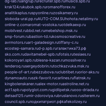
dg-lab.ru
angrup.ru
recruiter.spb.ru
music8.spb.ru
krsk124.ru
kubok.spb.ru
romanofforex.ru
analitikaplus.ru
spyonline.ru
zosikamery.ru
sloboda-ural.pp.ru
AUTO-COM.SU
hohota.net
alimy.ru
online-z.com
aromat-vostoka.ru
otdelkaexp.ru
mobilvest.ru
bbd.net.ru
mebelshop.msk.ru
smp-forum.ru
bastion-td.ru
kosmoscreative.ru
avrmotors.ru
art-galadesign.ru
tiffany-c.ru
ecostep-samara.ru
d-p.spb.ru
галактика73.рф
sko.com.ru
davitamebel-spb.ru
fotsis.ru
tesiaes.ru
kokoroyari.spb.ru
blesna-kazan.ru
mossilver.ru
lenderoq.ru
sergeydobrin.ru
tochkazvuka.msk.ru
people-of-art.ru
bezzubova.ru
clubtibet.ru
orior-aks.ru
dynamoauto.ru
szk-favorit.ru
carlines.ru
flatnsk.ru
kingbolenskaner.ru
alex-motor.ru
astroline.net.ru
act1.spb.ru
polyglot.com.ru
gidlipetsk.ru
ooo-driada.ru
detsad125.ru
mir-zdoroviya.ru
bruslanovo.ru
siterem.ru
council.spb.ru
лодкипатриот.рф
kafekolizey.ru