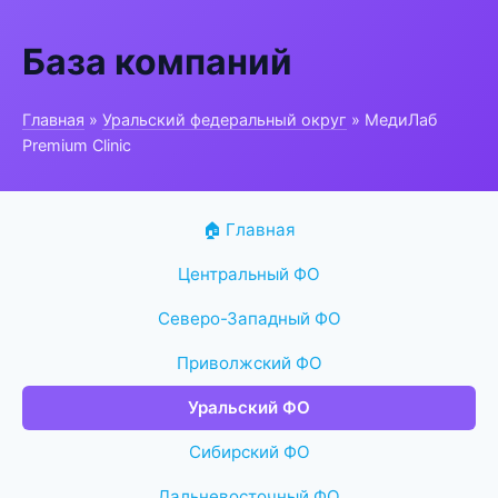
База компаний
Главная
»
Уральский федеральный округ
» МедиЛаб
Premium Clinic
🏠 Главная
Центральный ФО
Северо-Западный ФО
Приволжский ФО
Уральский ФО
Сибирский ФО
Дальневосточный ФО