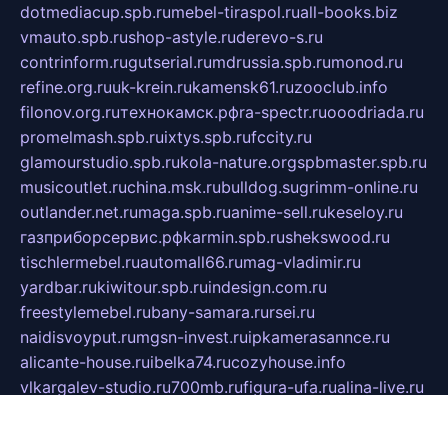
dotmediacup.spb.ru
mebel-tiraspol.ru
all-books.biz
vmauto.spb.ru
shop-astyle.ru
derevo-s.ru
contrinform.ru
gutserial.ru
mdrussia.spb.ru
monod.ru
refine.org.ru
uk-krein.ru
kamensk61.ru
zooclub.info
filonov.org.ru
технокамск.рф
ra-spectr.ru
ooodriada.ru
promelmash.spb.ru
ixtys.spb.ru
fccity.ru
glamourstudio.spb.ru
kola-nature.org
spbmaster.spb.ru
musicoutlet.ru
china.msk.ru
bulldog.su
grimm-online.ru
outlander.net.ru
maga.spb.ru
anime-sell.ru
keseloy.ru
газприборсервис.рф
karmin.spb.ru
shekswood.ru
tischlermebel.ru
automall66.ru
mag-vladimir.ru
yardbar.ru
kiwitour.spb.ru
indesign.com.ru
freestylemebel.ru
bany-samara.ru
rsei.ru
naidisvoyput.ru
mgsn-invest.ru
ipkamerasannce.ru
alicante-house.ru
ibelka74.ru
cozyhouse.info
vlkargalev-studio.ru
700mb.ru
figura-ufa.ru
alina-live.ru
belarusiannews.ru
womenknow.ru
dos-vniimk.ru
sega.net.ru
dv.net.ru
phenomenonsofhistory.com