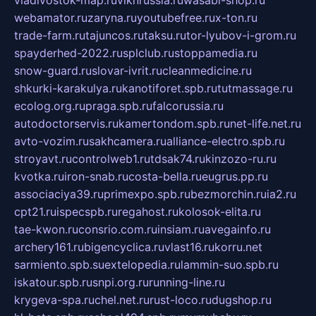
webamator.ru
zaryna.ru
youtubefree.ru
x-ton.ru
trade-farm.ru
tajuncos.ru
taksu.ru
tor-lyubov-i-grom.ru
spayderhed-2022.ru
splclub.ru
stoppamedia.ru
snow-guard.ru
slovar-ivrit.ru
cleanmedicine.ru
shkurki-karakulya.ru
kanotiforet.spb.ru
tutmassage.ru
ecolog.org.ru
praga.spb.ru
falcorussia.ru
autodoctorservis.ru
kamertondom.spb.ru
net-life.net.ru
avto-vozim.ru
sakhcamera.ru
alliance-electro.spb.ru
stroyavt.ru
controlweb1.ru
tdsak74.ru
kinzozo-ru.ru
kvotka.ru
iron-snab.ru
costa-bella.ru
eugrus.pp.ru
associaciya39.ru
primexpo.spb.ru
bezmorchin.ru
ia2.ru
cpt21.ru
ispecspb.ru
regahost.ru
kolosok-elita.ru
tae-kwon.ru
consrio.com.ru
insiam.ru
avegainfo.ru
archery161.ru
bigencyclica.ru
vlast16.ru
korru.net
sarmiento.spb.su
extelopedia.ru
lammin-suo.spb.ru
iskatour.spb.ru
snpi.org.ru
running-line.ru
krygeva-spa.ru
chel.net.ru
rust-loco.ru
dugshop.ru