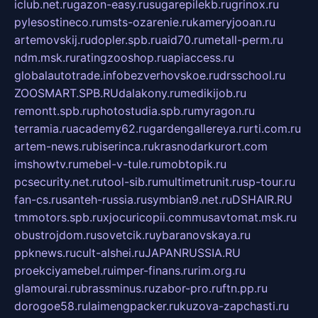
iclub.net.ru
gazon-easy.ru
sugarepilekb.ru
grinox.ru
pylesostineco.ru
msts-ozarenie.ru
kameryjooan.ru
artemovskij.ru
dopler.spb.ru
aid70.ru
metall-perm.ru
ndm.msk.ru
ratingzooshop.ru
apiaccess.ru
globalautotrade.info
bezverhovskoe.ru
drsschool.ru
ZOOSMART.SPB.RU
dalakony.ru
medikijob.ru
remontt.spb.ru
photostudia.spb.ru
myragon.ru
terramia.ru
academy62.ru
gardengallereya.ru
rti.com.ru
artem-news.ru
biserinca.ru
krasnodarkurort.com
imshowtv.ru
mebel-v-tule.ru
mobtopik.ru
pcsecurity.net.ru
tool-sib.ru
multimetrunit.ru
sp-tour.ru
fan-cs.ru
santeh-russia.ru
symbian9.net.ru
DSHAIR.RU
tmmotors.spb.ru
xjocuricopii.com
musavtomat.msk.ru
obustrojdom.ru
sovetcik.ru
ybaranovskaya.ru
ppknews.ru
cult-alshei.ru
JAPANRUSSIA.RU
proekciyamebel.ru
imper-finans.ru
rim.org.ru
glamourai.ru
brassminus.ru
zabor-pro.ru
ftn.pp.ru
dorogoe58.ru
laimengpacker.ru
kuzova-zapchasti.ru