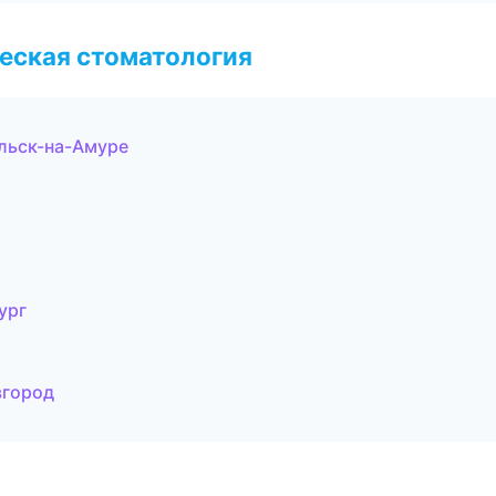
еская стоматология
льск-на-Амуре
ург
вгород