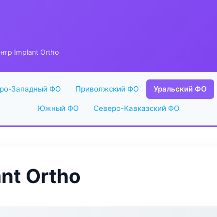
тр Implant Ortho
ро-Западный ФО
Приволжский ФО
Уральский ФО
Южный ФО
Северо-Кавказский ФО
nt Ortho