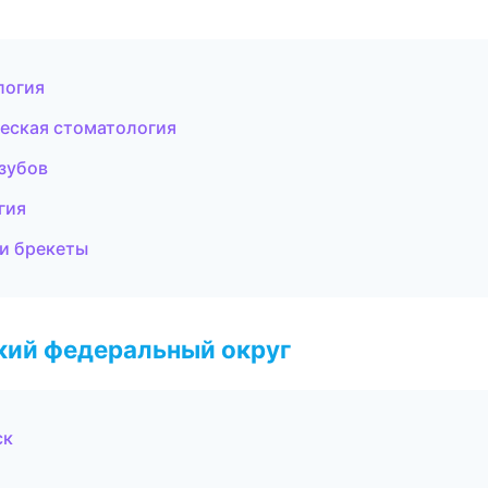
логия
ческая стоматология
 зубов
гия
 и брекеты
ский федеральный округ
ск