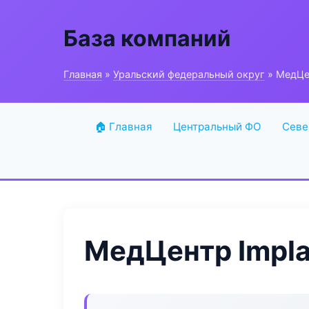
База компаний
Главная
»
Уральский федеральный округ
» МедЦен
🏠 Главная
Центральный ФО
Севе
МедЦентр Impla