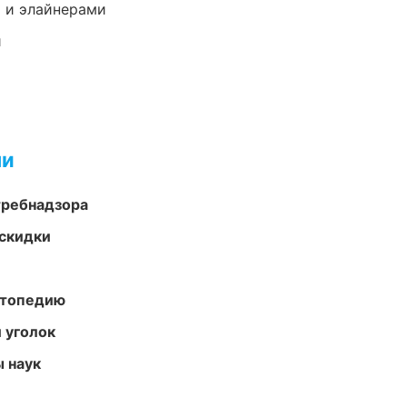
 и элайнерами
и
ми
требнадзора
скидки
ортопедию
 уголок
ы наук