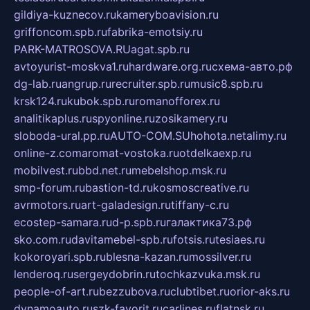
gildiya-kuznecov.ru
kameryboavision.ru
griffoncom.spb.ru
fabrika-emotsiy.ru
PARK-MATROSOVA.RU
agat.spb.ru
avtoyurist-moskva1.ru
hardware.org.ru
схема-авто.рф
dg-lab.ru
angrup.ru
recruiter.spb.ru
music8.spb.ru
krsk124.ru
kubok.spb.ru
romanofforex.ru
analitikaplus.ru
spyonline.ru
zosikamery.ru
sloboda-ural.pp.ru
AUTO-COM.SU
hohota.net
alimy.ru
online-z.com
aromat-vostoka.ru
otdelkaexp.ru
mobilvest.ru
bbd.net.ru
mebelshop.msk.ru
smp-forum.ru
bastion-td.ru
kosmoscreative.ru
avrmotors.ru
art-galadesign.ru
tiffany-c.ru
ecostep-samara.ru
d-p.spb.ru
галактика73.рф
sko.com.ru
davitamebel-spb.ru
fotsis.ru
tesiaes.ru
kokoroyari.spb.ru
blesna-kazan.ru
mossilver.ru
lenderoq.ru
sergeydobrin.ru
tochkazvuka.msk.ru
people-of-art.ru
bezzubova.ru
clubtibet.ru
orior-aks.ru
dynamoauto.ru
szk-favorit.ru
carlines.ru
flatnsk.ru