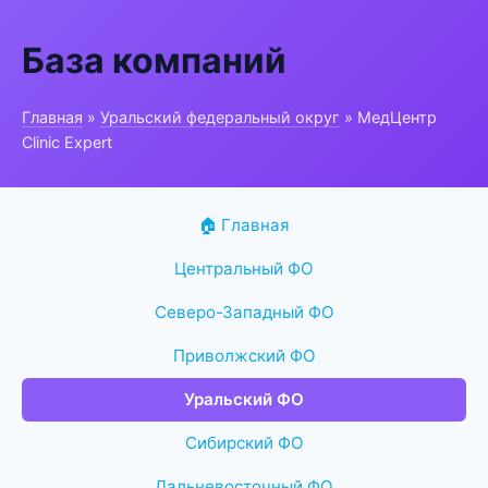
База компаний
Главная
»
Уральский федеральный округ
» МедЦентр
Clinic Expert
🏠 Главная
Центральный ФО
Северо-Западный ФО
Приволжский ФО
Уральский ФО
Сибирский ФО
Дальневосточный ФО