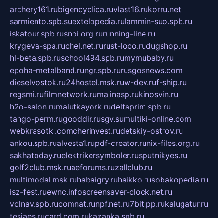
archery161.ru
bigencyclica.ru
vlast16.ru
korru.net
sarmiento.spb.su
extelopedia.ru
lammin-suo.spb.ru
iskatour.spb.ru
snpi.org.ru
running-line.ru
krygeva-spa.ru
chel.net.ru
rust-loco.ru
dugshop.ru
hl-beta.spb.ru
school494.spb.ru
mymubaby.ru
epoha-metalband.ru
ngr.spb.ru
rusgosnews.com
dieselvostok.ru
24hostel.msk.ru
w-dev.ru
f-ship.ru
regsmi.ru
filmnetwork.ru
malinasp.ru
kinosvin.ru
h2o-salon.ru
malutkayork.ru
deltaprim.spb.ru
tango-perm.ru
gooddir.ru
sgv.su
multiki-online.com
webkrasotki.com
cherinvest.ru
detskiy-ostrov.ru
ankou.spb.ru
alvesta1.ru
pdf-creator.ru
nix-files.org.ru
sakhatoday.ru
elektrikersymboler.ru
sputnikyes.ru
golf2club.msk.ru
aeforums.ru
zallclub.ru
multimodal.msk.ru
habaigry.ru
haikko.ru
sobakopedia.ru
isz-fest.ru
ewnc.info
screensaver-clock.net.ru
volnav.spb.ru
comnat.ru
npf.net.ru
7bit.pp.ru
kalugatur.ru
tesiaes.ru
card.com.ru
kazanka.spb.ru