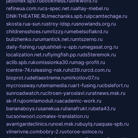
jablonex.spb.ru
bookmess.ru
linkword.ru
refineua.com.ru
cs-spec.net.ru
altay-mebel.ru
DNK-THEATRE.RU
mechaniks.spb.ru
ipcamtechage.ru
skosta.ru
a-sun.ru
stroy-ldsp.ru
snowlands.org.ru
childrensshoes.ru
mrlizzy.ru
mebelsofiakrd.ru
bulizhenko.ru
rumantick.net.ru
mtszerno.ru
daily-fishing.ru
glushiteli-v-spb.ru
megasat.org.ru
localization.net.ru
flyingfish.pp.ru
ds5teremok.ru
aclib.spb.ru
komissionka30.ru
mag-profit.ru
icentre-74.ru
leasing-nsk.ru
hd39.ru
rcd.com.ru
bioprot.ru
deltaextreme.ru
mirkotlov07.ru
mycrossway.ru
temamedia.ru
art-fusing.ru
cbslefort.ru
sunroadwatch.ru
citroen-yaroslavl.ru
ratnews.msk.ru
sk-if.ru
joomlamoduli.ru
academic-work.ru
bananaboys.ru
sanekua.ru
lianafrukt.ru
beta43.ru
tucsonwoori.com
alex-translation.ru
avantgardeclinics.ru
noel.msk.ru
buylq.ru
aquas-spb.ru
vilnerivne.com
bobry-2.ru
vtoroe-solnce.ru