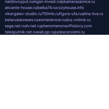
naidisvoyput.ru
mgsn-invest.ru
ipkamerasannce.ru
alicante-house.ru
ibelka74.ru
cozyhouse.info
vlkargalev-studio.ru
700mb.ru
figura-ufa.ru
alina-live.ru
belarusiannews.ru
womenknow.ru
dos-vniimk.ru
sega.net.ru
dv.net.ru
phenomenonsofhistory.com
telesputnik.net.ru
wall.pp.ru
pylesosroidmi.ru
gtc-clan.ru
cligs.ru
bibikazap.ru
popova.org.ru
netwhistler.spb.ru
bellvil.ru
bonzon.ru
iss-vladik.ru
defiparis.net.ru
las-gryzas.ru
amku.ru
electednews.spb.ru
feather.org.ru
spar72.ru
tankiigri.ru
dominus.com.ru
ibtree.ru
sanykool.pp.ru
unixlib.org.ru
menatep.spb.ru
gartenterrassen.ru
printeka.ru
skvozilka.com.ru
parkovka-pub.ru
lovemobi.ru
art-ru.ru
emulatorz.com.ru
alucomp.com.ru
tatforum.com.ru
alternativa-profi.ru
dermakler.ru
artsurvey.ru
aredir.ru
khimspas.ru
centr-maxi.ru
2018r.ru
bort-stomer-defort.ru
professional2.ru
gibsons.ru
artselena.ru
art-pilot.ru
ingredient.spb.ru