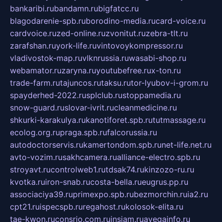
bankaribi.ru
bandamn.ru
bigfatcc.ru
blagodarenie-spb.ru
borodino-media.ru
card-voice.ru
cardvoice.ru
zed-online.ru
zvonitut.ru
zebra-tlt.ru
zarafshan.ru
york-life.ru
vintovoykompressor.ru
vladivostok-map.ru
vlknrussia.ru
wasabi-shop.ru
webamator.ru
zaryna.ru
youtubefree.ru
x-ton.ru
trade-farm.ru
tajuncos.ru
taksu.ru
tor-lyubov-i-grom.ru
spayderhed-2022.ru
splclub.ru
stoppamedia.ru
snow-guard.ru
slovar-ivrit.ru
cleanmedicine.ru
shkurki-karakulya.ru
kanotiforet.spb.ru
tutmassage.ru
ecolog.org.ru
praga.spb.ru
falcorussia.ru
autodoctorservis.ru
kamertondom.spb.ru
net-life.net.ru
avto-vozim.ru
sakhcamera.ru
alliance-electro.spb.ru
stroyavt.ru
controlweb1.ru
tdsak74.ru
kinzozo-ru.ru
kvotka.ru
iron-snab.ru
costa-bella.ru
eugrus.pp.ru
associaciya39.ru
primexpo.spb.ru
bezmorchin.ru
ia2.ru
cpt21.ru
ispecspb.ru
regahost.ru
kolosok-elita.ru
tae-kwon.ru
consrio.com.ru
insiam.ru
avegainfo.ru