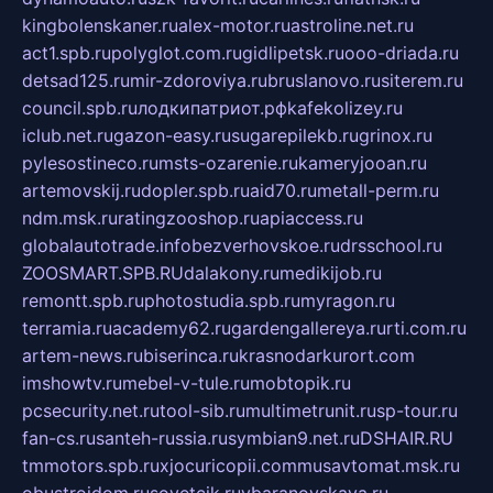
kingbolenskaner.ru
alex-motor.ru
astroline.net.ru
act1.spb.ru
polyglot.com.ru
gidlipetsk.ru
ooo-driada.ru
detsad125.ru
mir-zdoroviya.ru
bruslanovo.ru
siterem.ru
council.spb.ru
лодкипатриот.рф
kafekolizey.ru
iclub.net.ru
gazon-easy.ru
sugarepilekb.ru
grinox.ru
pylesostineco.ru
msts-ozarenie.ru
kameryjooan.ru
artemovskij.ru
dopler.spb.ru
aid70.ru
metall-perm.ru
ndm.msk.ru
ratingzooshop.ru
apiaccess.ru
globalautotrade.info
bezverhovskoe.ru
drsschool.ru
ZOOSMART.SPB.RU
dalakony.ru
medikijob.ru
remontt.spb.ru
photostudia.spb.ru
myragon.ru
terramia.ru
academy62.ru
gardengallereya.ru
rti.com.ru
artem-news.ru
biserinca.ru
krasnodarkurort.com
imshowtv.ru
mebel-v-tule.ru
mobtopik.ru
pcsecurity.net.ru
tool-sib.ru
multimetrunit.ru
sp-tour.ru
fan-cs.ru
santeh-russia.ru
symbian9.net.ru
DSHAIR.RU
tmmotors.spb.ru
xjocuricopii.com
musavtomat.msk.ru