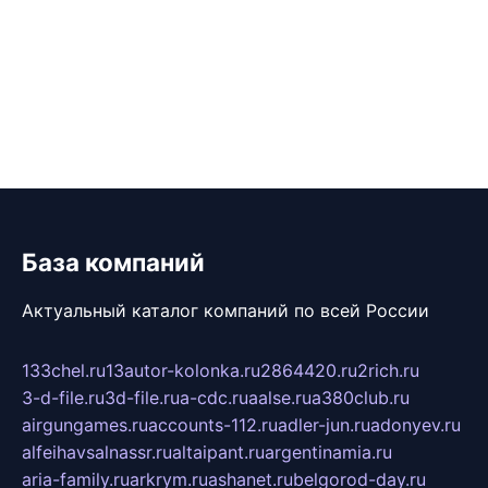
База компаний
Актуальный каталог компаний по всей России
133chel.ru
13autor-kolonka.ru
2864420.ru
2rich.ru
3-d-file.ru
3d-file.ru
a-cdc.ru
aalse.ru
a380club.ru
airgungames.ru
accounts-112.ru
adler-jun.ru
adonyev.ru
alfeihavsalnassr.ru
altaipant.ru
argentinamia.ru
aria-family.ru
arkrym.ru
ashanet.ru
belgorod-day.ru