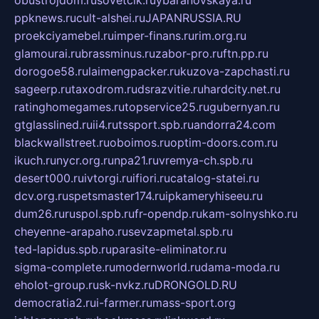
obustrojdom.ru
sovetcik.ru
ybaranovskaya.ru
ppknews.ru
cult-alshei.ru
JAPANRUSSIA.RU
proekciyamebel.ru
imper-finans.ru
rim.org.ru
glamourai.ru
brassminus.ru
zabor-pro.ru
ftn.pp.ru
dorogoe58.ru
laimengpacker.ru
kuzova-zapchasti.ru
sageerp.ru
taxodrom.ru
dsrazvitie.ru
hardcity.net.ru
ratinghomegames.ru
topservice25.ru
gubernyan.ru
gtglasslined.ru
ii4.ru
tssport.spb.ru
andorra24.com
blackwallstreet.ru
oboimos.ru
optim-doors.com.ru
ikuch.ru
nycr.org.ru
npa21.ru
vremya-ch.spb.ru
desert000.ru
ivtorgi.ru
ifiori.ru
catalog-statei.ru
dcv.org.ru
spetsmaster174.ru
ipkameryhiseeu.ru
dum26.ru
ruspol.spb.ru
fr-opendp.ru
kam-solnyshko.ru
cheyenne-arapaho.ru
sevzapmetal.spb.ru
ted-lapidus.spb.ru
parasite-eliminator.ru
sigma-complete.ru
modernworld.ru
dama-moda.ru
eholot-group.ru
sk-nvkz.ru
DRONGOLD.RU
democratia2.ru
i-farmer.ru
mass-sport.org