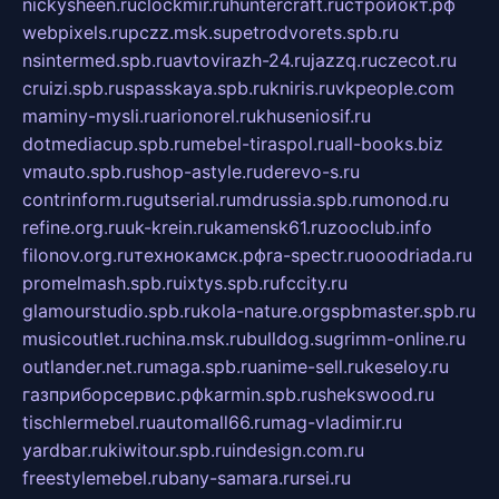
nickysheen.ru
clockmir.ru
huntercraft.ru
стройокт.рф
webpixels.ru
pczz.msk.su
petrodvorets.spb.ru
nsintermed.spb.ru
avtovirazh-24.ru
jazzq.ru
czecot.ru
cruizi.spb.ru
spasskaya.spb.ru
kniris.ru
vkpeople.com
maminy-mysli.ru
arionorel.ru
khuseniosif.ru
dotmediacup.spb.ru
mebel-tiraspol.ru
all-books.biz
vmauto.spb.ru
shop-astyle.ru
derevo-s.ru
contrinform.ru
gutserial.ru
mdrussia.spb.ru
monod.ru
refine.org.ru
uk-krein.ru
kamensk61.ru
zooclub.info
filonov.org.ru
технокамск.рф
ra-spectr.ru
ooodriada.ru
promelmash.spb.ru
ixtys.spb.ru
fccity.ru
glamourstudio.spb.ru
kola-nature.org
spbmaster.spb.ru
musicoutlet.ru
china.msk.ru
bulldog.su
grimm-online.ru
outlander.net.ru
maga.spb.ru
anime-sell.ru
keseloy.ru
газприборсервис.рф
karmin.spb.ru
shekswood.ru
tischlermebel.ru
automall66.ru
mag-vladimir.ru
yardbar.ru
kiwitour.spb.ru
indesign.com.ru
freestylemebel.ru
bany-samara.ru
rsei.ru