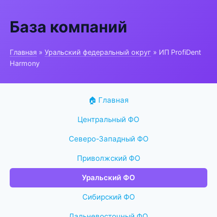
База компаний
Главная
»
Уральский федеральный округ
» ИП ProfiDent
Harmony
🏠 Главная
Центральный ФО
Северо-Западный ФО
Приволжский ФО
Уральский ФО
Сибирский ФО
Дальневосточный ФО