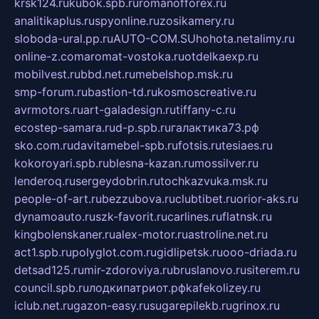
krsk124.ru
kubok.spb.ru
romanofforex.ru
analitikaplus.ru
spyonline.ru
zosikamery.ru
sloboda-ural.pp.ru
AUTO-COM.SU
hohota.net
alimy.ru
online-z.com
aromat-vostoka.ru
otdelkaexp.ru
mobilvest.ru
bbd.net.ru
mebelshop.msk.ru
smp-forum.ru
bastion-td.ru
kosmoscreative.ru
avrmotors.ru
art-galadesign.ru
tiffany-c.ru
ecostep-samara.ru
d-p.spb.ru
галактика73.рф
sko.com.ru
davitamebel-spb.ru
fotsis.ru
tesiaes.ru
kokoroyari.spb.ru
blesna-kazan.ru
mossilver.ru
lenderoq.ru
sergeydobrin.ru
tochkazvuka.msk.ru
people-of-art.ru
bezzubova.ru
clubtibet.ru
orior-aks.ru
dynamoauto.ru
szk-favorit.ru
carlines.ru
flatnsk.ru
kingbolenskaner.ru
alex-motor.ru
astroline.net.ru
act1.spb.ru
polyglot.com.ru
gidlipetsk.ru
ooo-driada.ru
detsad125.ru
mir-zdoroviya.ru
bruslanovo.ru
siterem.ru
council.spb.ru
лодкипатриот.рф
kafekolizey.ru
iclub.net.ru
gazon-easy.ru
sugarepilekb.ru
grinox.ru