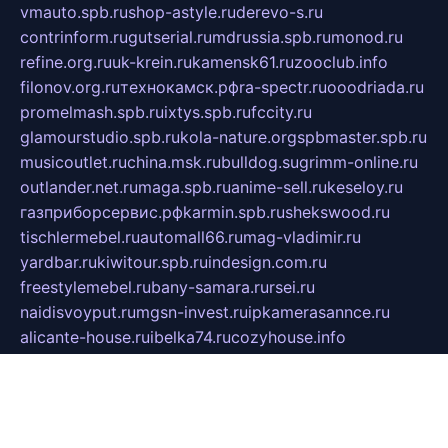
vmauto.spb.ru
shop-astyle.ru
derevo-s.ru
contrinform.ru
gutserial.ru
mdrussia.spb.ru
monod.ru
refine.org.ru
uk-krein.ru
kamensk61.ru
zooclub.info
filonov.org.ru
технокамск.рф
ra-spectr.ru
ooodriada.ru
promelmash.spb.ru
ixtys.spb.ru
fccity.ru
glamourstudio.spb.ru
kola-nature.org
spbmaster.spb.ru
musicoutlet.ru
china.msk.ru
bulldog.su
grimm-online.ru
outlander.net.ru
maga.spb.ru
anime-sell.ru
keseloy.ru
газприборсервис.рф
karmin.spb.ru
shekswood.ru
tischlermebel.ru
automall66.ru
mag-vladimir.ru
yardbar.ru
kiwitour.spb.ru
indesign.com.ru
freestylemebel.ru
bany-samara.ru
rsei.ru
naidisvoyput.ru
mgsn-invest.ru
ipkamerasannce.ru
alicante-house.ru
ibelka74.ru
cozyhouse.info
vlkargalev-studio.ru
700mb.ru
figura-ufa.ru
alina-live.ru
belarusiannews.ru
womenknow.ru
dos-vniimk.ru
sega.net.ru
dv.net.ru
phenomenonsofhistory.com
telesputnik.net.ru
wall.pp.ru
pylesosroidmi.ru