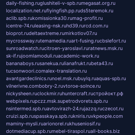
daily-fishing.ru
glushiteli-v-spb.ru
megasat.org.ru
localization.net.ru
flyingfish.pp.ru
ds5teremok.ru
aclib.spb.ru
komissionka30.ru
mag-profit.ru
icentre-74.ru
leasing-nsk.ru
hd39.ru
rcd.com.ru
bioprot.ru
deltaextreme.ru
mirkotlov07.ru
mycrossway.ru
temamedia.ru
art-fusing.ru
cbslefort.ru
sunroadwatch.ru
citroen-yaroslavl.ru
ratnews.msk.ru
sk-if.ru
joomlamoduli.ru
academic-work.ru
bananaboys.ru
sanekua.ru
lianafrukt.ru
beta43.ru
tucsonwoori.com
alex-translation.ru
avantgardeclinics.ru
noel.msk.ru
buylq.ru
aquas-spb.ru
vilnerivne.com
bobry-2.ru
vtoroe-solnce.ru
nickysheen.ru
clockmir.ru
huntercraft.ru
стройокт.рф
webpixels.ru
pczz.msk.su
petrodvorets.spb.ru
nsintermed.spb.ru
avtovirazh-24.ru
jazzq.ru
czecot.ru
cruizi.spb.ru
spasskaya.spb.ru
kniris.ru
vkpeople.com
maminy-mysli.ru
arionorel.ru
khuseniosif.ru
dotmediacup.spb.ru
mebel-tiraspol.ru
all-books.biz