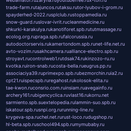
webamator.ru
zaryna.ru
youtubefree.ru
x-ton.ru
trade-farm.ru
tajuncos.ru
taksu.ru
tor-lyubov-i-grom.ru
spayderhed-2022.ru
splclub.ru
stoppamedia.ru
snow-guard.ru
slovar-ivrit.ru
cleanmedicine.ru
shkurki-karakulya.ru
kanotiforet.spb.ru
tutmassage.ru
ecolog.org.ru
praga.spb.ru
falcorussia.ru
autodoctorservis.ru
kamertondom.spb.ru
net-life.net.ru
avto-vozim.ru
sakhcamera.ru
alliance-electro.spb.ru
stroyavt.ru
controlweb1.ru
tdsak74.ru
kinzozo-ru.ru
kvotka.ru
iron-snab.ru
costa-bella.ru
eugrus.pp.ru
associaciya39.ru
primexpo.spb.ru
bezmorchin.ru
ia2.ru
cpt21.ru
ispecspb.ru
regahost.ru
kolosok-elita.ru
tae-kwon.ru
consrio.com.ru
insiam.ru
avegainfo.ru
archery161.ru
bigencyclica.ru
vlast16.ru
korru.net
sarmiento.spb.su
extelopedia.ru
lammin-suo.spb.ru
iskatour.spb.ru
snpi.org.ru
running-line.ru
krygeva-spa.ru
chel.net.ru
rust-loco.ru
dugshop.ru
hl-beta.spb.ru
school494.spb.ru
mymubaby.ru