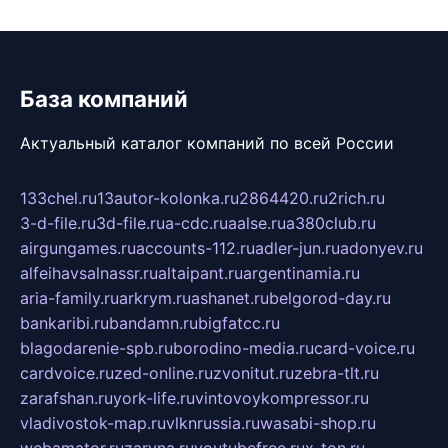
База компаний
Актуальный каталог компаний по всей России
133chel.ru
13autor-kolonka.ru
2864420.ru
2rich.ru
3-d-file.ru
3d-file.ru
a-cdc.ru
aalse.ru
a380club.ru
airgungames.ru
accounts-112.ru
adler-jun.ru
adonyev.ru
alfeihavsalnassr.ru
altaipant.ru
argentinamia.ru
aria-family.ru
arkrym.ru
ashanet.ru
belgorod-day.ru
bankaribi.ru
bandamn.ru
bigfatcc.ru
blagodarenie-spb.ru
borodino-media.ru
card-voice.ru
cardvoice.ru
zed-online.ru
zvonitut.ru
zebra-tlt.ru
zarafshan.ru
york-life.ru
vintovoykompressor.ru
vladivostok-map.ru
vlknrussia.ru
wasabi-shop.ru