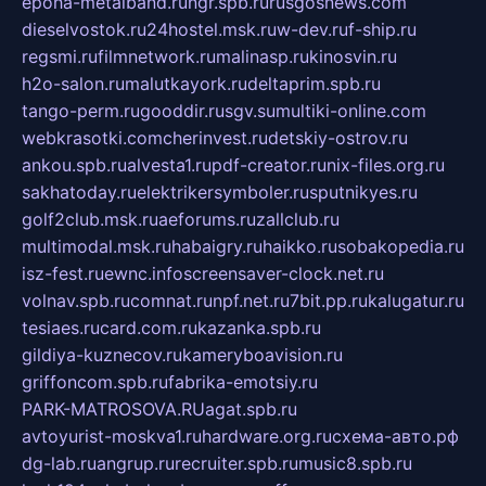
epoha-metalband.ru
ngr.spb.ru
rusgosnews.com
dieselvostok.ru
24hostel.msk.ru
w-dev.ru
f-ship.ru
regsmi.ru
filmnetwork.ru
malinasp.ru
kinosvin.ru
h2o-salon.ru
malutkayork.ru
deltaprim.spb.ru
tango-perm.ru
gooddir.ru
sgv.su
multiki-online.com
webkrasotki.com
cherinvest.ru
detskiy-ostrov.ru
ankou.spb.ru
alvesta1.ru
pdf-creator.ru
nix-files.org.ru
sakhatoday.ru
elektrikersymboler.ru
sputnikyes.ru
golf2club.msk.ru
aeforums.ru
zallclub.ru
multimodal.msk.ru
habaigry.ru
haikko.ru
sobakopedia.ru
isz-fest.ru
ewnc.info
screensaver-clock.net.ru
volnav.spb.ru
comnat.ru
npf.net.ru
7bit.pp.ru
kalugatur.ru
tesiaes.ru
card.com.ru
kazanka.spb.ru
gildiya-kuznecov.ru
kameryboavision.ru
griffoncom.spb.ru
fabrika-emotsiy.ru
PARK-MATROSOVA.RU
agat.spb.ru
avtoyurist-moskva1.ru
hardware.org.ru
схема-авто.рф
dg-lab.ru
angrup.ru
recruiter.spb.ru
music8.spb.ru