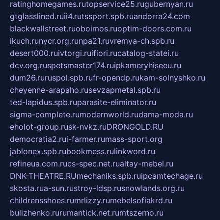
ratinghomegames.ru
topservice25.ru
gubernyan.ru
gtglasslined.ru
ii4.ru
tssport.spb.ru
andorra24.com
blackwallstreet.ru
oboimos.ru
optim-doors.com.ru
ikuch.ru
nycr.org.ru
npa21.ru
vremya-ch.spb.ru
desert000.ru
ivtorgi.ru
ifiori.ru
catalog-statei.ru
dcv.org.ru
spetsmaster174.ru
ipkameryhiseeu.ru
dum26.ru
ruspol.spb.ru
fr-opendp.ru
kam-solnyshko.ru
cheyenne-arapaho.ru
sevzapmetal.spb.ru
ted-lapidus.spb.ru
parasite-eliminator.ru
sigma-complete.ru
modernworld.ru
dama-moda.ru
eholot-group.ru
sk-nvkz.ru
DRONGOLD.RU
democratia2.ru
i-farmer.ru
mass-sport.org
jablonex.spb.ru
bookmess.ru
linkword.ru
refineua.com.ru
cs-spec.net.ru
altay-mebel.ru
DNK-THEATRE.RU
mechaniks.spb.ru
ipcamtechage.ru
skosta.ru
a-sun.ru
stroy-ldsp.ru
snowlands.org.ru
childrensshoes.ru
mrlizzy.ru
mebelsofiakrd.ru
bulizhenko.ru
rumantick.net.ru
mtszerno.ru