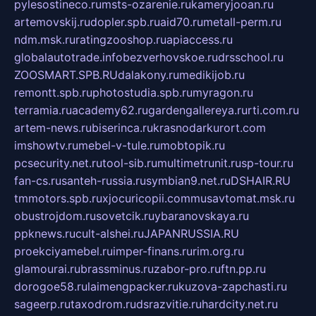
pylesostineco.ru
msts-ozarenie.ru
kameryjooan.ru
artemovskij.ru
dopler.spb.ru
aid70.ru
metall-perm.ru
ndm.msk.ru
ratingzooshop.ru
apiaccess.ru
globalautotrade.info
bezverhovskoe.ru
drsschool.ru
ZOOSMART.SPB.RU
dalakony.ru
medikijob.ru
remontt.spb.ru
photostudia.spb.ru
myragon.ru
terramia.ru
academy62.ru
gardengallereya.ru
rti.com.ru
artem-news.ru
biserinca.ru
krasnodarkurort.com
imshowtv.ru
mebel-v-tule.ru
mobtopik.ru
pcsecurity.net.ru
tool-sib.ru
multimetrunit.ru
sp-tour.ru
fan-cs.ru
santeh-russia.ru
symbian9.net.ru
DSHAIR.RU
tmmotors.spb.ru
xjocuricopii.com
musavtomat.msk.ru
obustrojdom.ru
sovetcik.ru
ybaranovskaya.ru
ppknews.ru
cult-alshei.ru
JAPANRUSSIA.RU
proekciyamebel.ru
imper-finans.ru
rim.org.ru
glamourai.ru
brassminus.ru
zabor-pro.ru
ftn.pp.ru
dorogoe58.ru
laimengpacker.ru
kuzova-zapchasti.ru
sageerp.ru
taxodrom.ru
dsrazvitie.ru
hardcity.net.ru