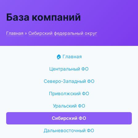
База компаний
Главная
»
Сибирский федеральный округ
🏠 Главная
Центральный ФО
Северо-Западный ФО
Приволжский ФО
Уральский ФО
Сибирский ФО
Дальневосточный ФО