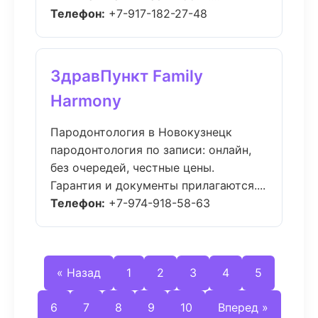
Телефон:
+7-917-182-27-48
ЗдравПункт Family
Harmony
Пародонтология в Новокузнецк
пародонтология по записи: онлайн,
без очередей, честные цены.
Гарантия и документы прилагаются....
Телефон:
+7-974-918-58-63
« Назад
1
2
3
4
5
6
7
8
9
10
Вперед »