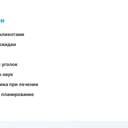
ми
 клиентами
скидки
 уголок
ы наук
тика при лечении
 планирование