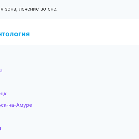
я зона, лечение во сне.
нтология
а
ецк
ьск-на-Амуре
д