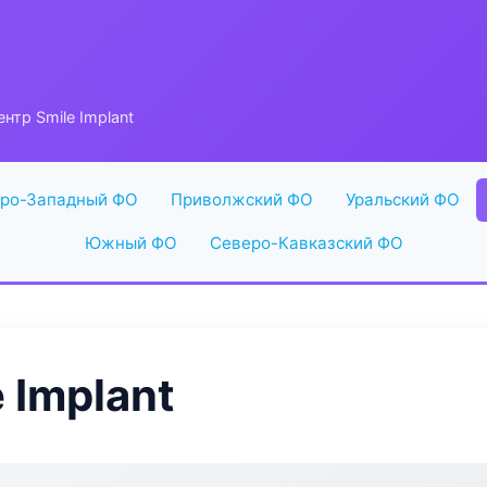
нтр Smile Implant
ро-Западный ФО
Приволжский ФО
Уральский ФО
Южный ФО
Северо-Кавказский ФО
 Implant