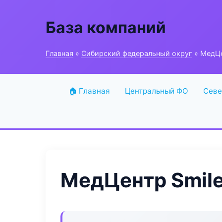
База компаний
Главная
»
Сибирский федеральный округ
» МедЦе
🏠 Главная
Центральный ФО
Севе
МедЦентр Smile