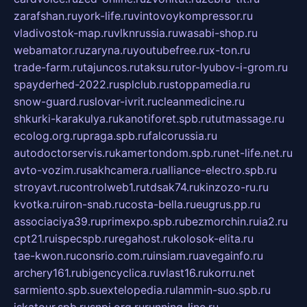
zarafshan.ru
york-life.ru
vintovoykompressor.ru
vladivostok-map.ru
vlknrussia.ru
wasabi-shop.ru
webamator.ru
zaryna.ru
youtubefree.ru
x-ton.ru
trade-farm.ru
tajuncos.ru
taksu.ru
tor-lyubov-i-grom.ru
spayderhed-2022.ru
splclub.ru
stoppamedia.ru
snow-guard.ru
slovar-ivrit.ru
cleanmedicine.ru
shkurki-karakulya.ru
kanotiforet.spb.ru
tutmassage.ru
ecolog.org.ru
praga.spb.ru
falcorussia.ru
autodoctorservis.ru
kamertondom.spb.ru
net-life.net.ru
avto-vozim.ru
sakhcamera.ru
alliance-electro.spb.ru
stroyavt.ru
controlweb1.ru
tdsak74.ru
kinzozo-ru.ru
kvotka.ru
iron-snab.ru
costa-bella.ru
eugrus.pp.ru
associaciya39.ru
primexpo.spb.ru
bezmorchin.ru
ia2.ru
cpt21.ru
ispecspb.ru
regahost.ru
kolosok-elita.ru
tae-kwon.ru
consrio.com.ru
insiam.ru
avegainfo.ru
archery161.ru
bigencyclica.ru
vlast16.ru
korru.net
sarmiento.spb.su
extelopedia.ru
lammin-suo.spb.ru
iskatour.spb.ru
snpi.org.ru
running-line.ru