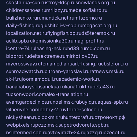
skosta.ru
a-sun.ru
stroy-ldsp.ru
snowlands.org.ru
childrensshoes.ru
mrlizzy.ru
mebelsofiakrd.ru
bulizhenko.ru
rumantick.net.ru
mtszerno.ru
daily-fishing.ru
glushiteli-v-spb.ru
megasat.org.ru
localization.net.ru
flyingfish.pp.ru
ds5teremok.ru
aclib.spb.ru
komissionka30.ru
mag-profit.ru
icentre-74.ru
leasing-nsk.ru
hd39.ru
rcd.com.ru
bioprot.ru
deltaextreme.ru
mirkotlov07.ru
mycrossway.ru
temamedia.ru
art-fusing.ru
cbslefort.ru
sunroadwatch.ru
citroen-yaroslavl.ru
ratnews.msk.ru
sk-if.ru
joomlamoduli.ru
academic-work.ru
bananaboys.ru
sanekua.ru
lianafrukt.ru
beta43.ru
tucsonwoori.com
alex-translation.ru
avantgardeclinics.ru
noel.msk.ru
buylq.ru
aquas-spb.ru
vilnerivne.com
bobry-2.ru
vtoroe-solnce.ru
nickysheen.ru
clockmir.ru
huntercraft.ru
стройокт.рф
webpixels.ru
pczz.msk.su
petrodvorets.spb.ru
nsintermed.spb.ru
avtovirazh-24.ru
jazzq.ru
czecot.ru