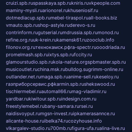
cruizi.spb.ru
spasskaya.spb.ru
kniris.ru
vkpeople.com
maminy-mysli.ru
arionorel.ru
khuseniosif.ru
dotmediacup.spb.ru
mebel-tiraspol.ru
all-books.biz
vmauto.spb.ru
shop-astyle.ru
derevo-s.ru
contrinform.ru
gutserial.ru
mdrussia.spb.ru
monod.ru
refine.org.ru
uk-krein.ru
kamensk61.ru
zooclub.info
filonov.org.ru
технокамск.рф
ra-spectr.ru
ooodriada.ru
promelmash.spb.ru
ixtys.spb.ru
fccity.ru
glamourstudio.spb.ru
kola-nature.org
spbmaster.spb.ru
musicoutlet.ru
china.msk.ru
bulldog.su
grimm-online.ru
outlander.net.ru
maga.spb.ru
anime-sell.ru
keseloy.ru
газприборсервис.рф
karmin.spb.ru
shekswood.ru
tischlermebel.ru
automall66.ru
mag-vladimir.ru
yardbar.ru
kiwitour.spb.ru
indesign.com.ru
freestylemebel.ru
bany-samara.ru
rsei.ru
naidisvoyput.ru
mgsn-invest.ru
ipkamerasannce.ru
alicante-house.ru
ibelka74.ru
cozyhouse.info
vlkargalev-studio.ru
700mb.ru
figura-ufa.ru
alina-live.ru