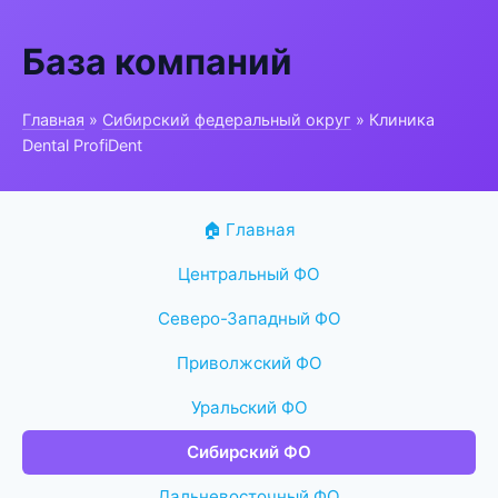
База компаний
Главная
»
Сибирский федеральный округ
» Клиника
Dental ProfiDent
🏠 Главная
Центральный ФО
Северо-Западный ФО
Приволжский ФО
Уральский ФО
Сибирский ФО
Дальневосточный ФО