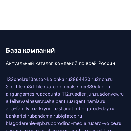
База компаний
Актуальный каталог компаний по всей России
133chel.ru
13autor-kolonka.ru
2864420.ru
2rich.ru
3-d-file.ru
3d-file.ru
a-cdc.ru
aalse.ru
a380club.ru
airgungames.ru
accounts-112.ru
adler-jun.ru
adonyev.ru
alfeihavsalnassr.ru
altaipant.ru
argentinamia.ru
aria-family.ru
arkrym.ru
ashanet.ru
belgorod-day.ru
bankaribi.ru
bandamn.ru
bigfatcc.ru
blagodarenie-spb.ru
borodino-media.ru
card-voice.ru
cardvoice.ru
zed-online.ru
zvonitut.ru
zebra-tlt.ru