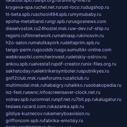
krygeva-spa.ru
chel.net.ru
rust-loco.ru
dugshop.ru
hl-beta.spb.ru
school494.spb.ru
mymubaby.ru
epoha-metalband.ru
ngr.spb.ru
rusgosnews.com
dieselvostok.ru
24hostel.msk.ru
w-dev.ru
f-ship.ru
regsmi.ru
filmnetwork.ru
malinasp.ru
kinosvin.ru
h2o-salon.ru
malutkayork.ru
deltaprim.spb.ru
tango-perm.ru
gooddir.ru
sgv.su
multiki-online.com
webkrasotki.com
cherinvest.ru
detskiy-ostrov.ru
ankou.spb.ru
alvesta1.ru
pdf-creator.ru
nix-files.org.ru
sakhatoday.ru
elektrikersymboler.ru
sputnikyes.ru
golf2club.msk.ru
aeforums.ru
zallclub.ru
multimodal.msk.ru
habaigry.ru
haikko.ru
sobakopedia.ru
isz-fest.ru
ewnc.info
screensaver-clock.net.ru
volnav.spb.ru
comnat.ru
npf.net.ru
7bit.pp.ru
kalugatur.ru
tesiaes.ru
card.com.ru
kazanka.spb.ru
gildiya-kuznecov.ru
kameryboavision.ru
griffoncom.spb.ru
fabrika-emotsiy.ru