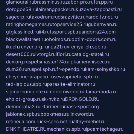
glamourai.ru
brassminus.ru
zabor-pro.ru
ftn.pp.ru
dorogoe58.ru
laimengpacker.ru
kuzova-zapchasti.ru
sageerp.ru
taxodrom.ru
dsrazvitie.ru
hardcity.net.ru
ratinghomegames.ru
topservice25.ru
gubernyan.ru
gtglasslined.ru
ii4.ru
tssport.spb.ru
andorra24.com
blackwallstreet.ru
oboimos.ru
optim-doors.com.ru
ikuch.ru
nycr.org.ru
npa21.ru
vremya-ch.spb.ru
desert000.ru
ivtorgi.ru
ifiori.ru
catalog-statei.ru
dcv.org.ru
spetsmaster174.ru
ipkameryhiseeu.ru
dum26.ru
ruspol.spb.ru
fr-opendp.ru
kam-solnyshko.ru
cheyenne-arapaho.ru
sevzapmetal.spb.ru
ted-lapidus.spb.ru
parasite-eliminator.ru
sigma-complete.ru
modernworld.ru
dama-moda.ru
eholot-group.ru
sk-nvkz.ru
DRONGOLD.RU
democratia2.ru
i-farmer.ru
mass-sport.org
jablonex.spb.ru
bookmess.ru
linkword.ru
refineua.com.ru
cs-spec.net.ru
altay-mebel.ru
DNK-THEATRE.RU
mechaniks.spb.ru
ipcamtechage.ru