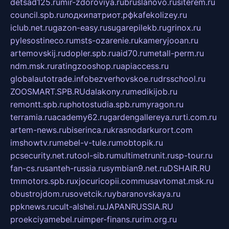
detsad125.ru
mir-zdoroviya.ru
bruslanovo.ru
siterem.ru
council.spb.ru
лодкипатриот.рф
kafekolizey.ru
iclub.net.ru
gazon-easy.ru
sugarepilekb.ru
grinox.ru
pylesostineco.ru
msts-ozarenie.ru
kameryjooan.ru
artemovskij.ru
dopler.spb.ru
aid70.ru
metall-perm.ru
ndm.msk.ru
ratingzooshop.ru
apiaccess.ru
globalautotrade.info
bezverhovskoe.ru
drsschool.ru
ZOOSMART.SPB.RU
dalakony.ru
medikijob.ru
remontt.spb.ru
photostudia.spb.ru
myragon.ru
terramia.ru
academy62.ru
gardengallereya.ru
rti.com.ru
artem-news.ru
biserinca.ru
krasnodarkurort.com
imshowtv.ru
mebel-v-tule.ru
mobtopik.ru
pcsecurity.net.ru
tool-sib.ru
multimetrunit.ru
sp-tour.ru
fan-cs.ru
santeh-russia.ru
symbian9.net.ru
DSHAIR.RU
tmmotors.spb.ru
xjocuricopii.com
musavtomat.msk.ru
obustrojdom.ru
sovetcik.ru
ybaranovskaya.ru
ppknews.ru
cult-alshei.ru
JAPANRUSSIA.RU
proekciyamebel.ru
imper-finans.ru
rim.org.ru