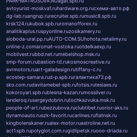
PARK-MATROSOVA.RU
agat.spb.ru
avtoyurist-moskva1.ru
hardware.org.ru
схема-авто.рф
dg-lab.ru
angrup.ru
recruiter.spb.ru
music8.spb.ru
krsk124.ru
kubok.spb.ru
romanofforex.ru
analitikaplus.ru
spyonline.ru
zosikamery.ru
sloboda-ural.pp.ru
AUTO-COM.SU
hohota.net
alimy.ru
online-z.com
aromat-vostoka.ru
otdelkaexp.ru
mobilvest.ru
bbd.net.ru
mebelshop.msk.ru
smp-forum.ru
bastion-td.ru
kosmoscreative.ru
avrmotors.ru
art-galadesign.ru
tiffany-c.ru
ecostep-samara.ru
d-p.spb.ru
галактика73.рф
sko.com.ru
davitamebel-spb.ru
fotsis.ru
tesiaes.ru
kokoroyari.spb.ru
blesna-kazan.ru
mossilver.ru
lenderoq.ru
sergeydobrin.ru
tochkazvuka.msk.ru
people-of-art.ru
bezzubova.ru
clubtibet.ru
orior-aks.ru
dynamoauto.ru
szk-favorit.ru
carlines.ru
flatnsk.ru
kingbolenskaner.ru
alex-motor.ru
astroline.net.ru
act1.spb.ru
polyglot.com.ru
gidlipetsk.ru
ooo-driada.ru