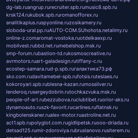
dg-lab.ru
angrup.ru
recruiter.spb.ru
music8.spb.ru
krsk124.ru
kubok.spb.ru
romanofforex.ru
analitikaplus.ru
spyonline.ru
zosikamery.ru
sloboda-ural.pp.ru
AUTO-COM.SU
hohota.net
alimy.ru
online-z.com
aromat-vostoka.ru
otdelkaexp.ru
mobilvest.ru
bbd.net.ru
mebelshop.msk.ru
smp-forum.ru
bastion-td.ru
kosmoscreative.ru
avrmotors.ru
art-galadesign.ru
tiffany-c.ru
ecostep-samara.ru
d-p.spb.ru
галактика73.рф
sko.com.ru
davitamebel-spb.ru
fotsis.ru
tesiaes.ru
kokoroyari.spb.ru
blesna-kazan.ru
mossilver.ru
lenderoq.ru
sergeydobrin.ru
tochkazvuka.msk.ru
people-of-art.ru
bezzubova.ru
clubtibet.ru
orior-aks.ru
dynamoauto.ru
szk-favorit.ru
carlines.ru
flatnsk.ru
kingbolenskaner.ru
alex-motor.ru
astroline.net.ru
act1.spb.ru
polyglot.com.ru
gidlipetsk.ru
ooo-driada.ru
detsad125.ru
mir-zdoroviya.ru
bruslanovo.ru
siterem.ru
council.spb.ru
лодкипатриот.рф
kafekolizey.ru