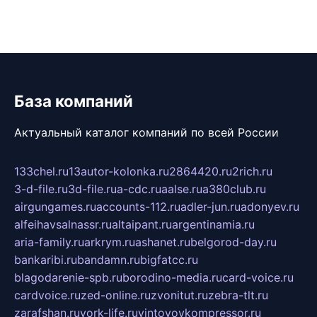
База компаний
Актуальный каталог компаний по всей России
133chel.ru
13autor-kolonka.ru
2864420.ru
2rich.ru
3-d-file.ru
3d-file.ru
a-cdc.ru
aalse.ru
a380club.ru
airgungames.ru
accounts-112.ru
adler-jun.ru
adonyev.ru
alfeihavsalnassr.ru
altaipant.ru
argentinamia.ru
aria-family.ru
arkrym.ru
ashanet.ru
belgorod-day.ru
bankaribi.ru
bandamn.ru
bigfatcc.ru
blagodarenie-spb.ru
borodino-media.ru
card-voice.ru
cardvoice.ru
zed-online.ru
zvonitut.ru
zebra-tlt.ru
zarafshan.ru
york-life.ru
vintovoykompressor.ru