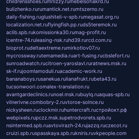
childrensshoes.ru
mrlizzy.ru
mebelsofiakrd.ru
bulizhenko.ru
rumantick.net.ru
mtszerno.ru
daily-fishing.ru
glushiteli-v-spb.ru
megasat.org.ru
localization.net.ru
flyingfish.pp.ru
ds5teremok.ru
aclib.spb.ru
komissionka30.ru
mag-profit.ru
icentre-74.ru
leasing-nsk.ru
hd39.ru
rcd.com.ru
bioprot.ru
deltaextreme.ru
mirkotlov07.ru
mycrossway.ru
temamedia.ru
art-fusing.ru
cbslefort.ru
sunroadwatch.ru
citroen-yaroslavl.ru
ratnews.msk.ru
sk-if.ru
joomlamoduli.ru
academic-work.ru
bananaboys.ru
sanekua.ru
lianafrukt.ru
beta43.ru
tucsonwoori.com
alex-translation.ru
avantgardeclinics.ru
noel.msk.ru
buylq.ru
aquas-spb.ru
vilnerivne.com
bobry-2.ru
vtoroe-solnce.ru
nickysheen.ru
clockmir.ru
huntercraft.ru
стройокт.рф
webpixels.ru
pczz.msk.su
petrodvorets.spb.ru
nsintermed.spb.ru
avtovirazh-24.ru
jazzq.ru
czecot.ru
cruizi.spb.ru
spasskaya.spb.ru
kniris.ru
vkpeople.com