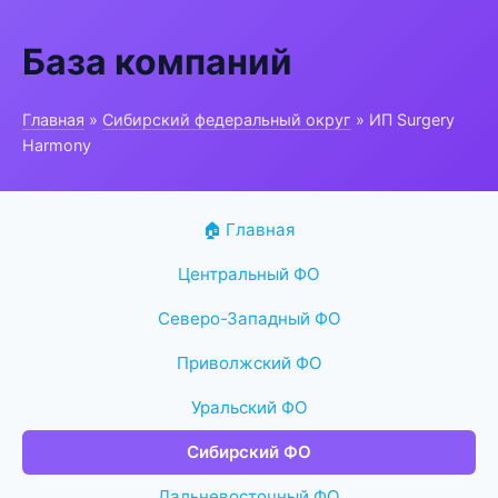
База компаний
Главная
»
Сибирский федеральный округ
» ИП Surgery
Harmony
🏠 Главная
Центральный ФО
Северо-Западный ФО
Приволжский ФО
Уральский ФО
Сибирский ФО
Дальневосточный ФО