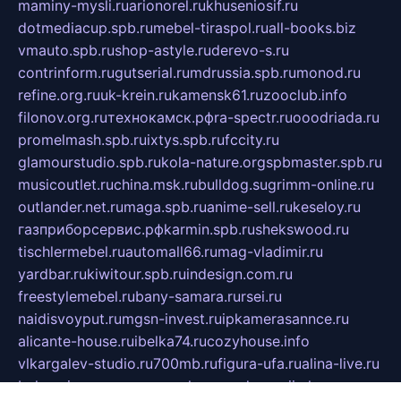
maminy-mysli.ru
arionorel.ru
khuseniosif.ru
dotmediacup.spb.ru
mebel-tiraspol.ru
all-books.biz
vmauto.spb.ru
shop-astyle.ru
derevo-s.ru
contrinform.ru
gutserial.ru
mdrussia.spb.ru
monod.ru
refine.org.ru
uk-krein.ru
kamensk61.ru
zooclub.info
filonov.org.ru
технокамск.рф
ra-spectr.ru
ooodriada.ru
promelmash.spb.ru
ixtys.spb.ru
fccity.ru
glamourstudio.spb.ru
kola-nature.org
spbmaster.spb.ru
musicoutlet.ru
china.msk.ru
bulldog.su
grimm-online.ru
outlander.net.ru
maga.spb.ru
anime-sell.ru
keseloy.ru
газприборсервис.рф
karmin.spb.ru
shekswood.ru
tischlermebel.ru
automall66.ru
mag-vladimir.ru
yardbar.ru
kiwitour.spb.ru
indesign.com.ru
freestylemebel.ru
bany-samara.ru
rsei.ru
naidisvoyput.ru
mgsn-invest.ru
ipkamerasannce.ru
alicante-house.ru
ibelka74.ru
cozyhouse.info
vlkargalev-studio.ru
700mb.ru
figura-ufa.ru
alina-live.ru
belarusiannews.ru
womenknow.ru
dos-vniimk.ru