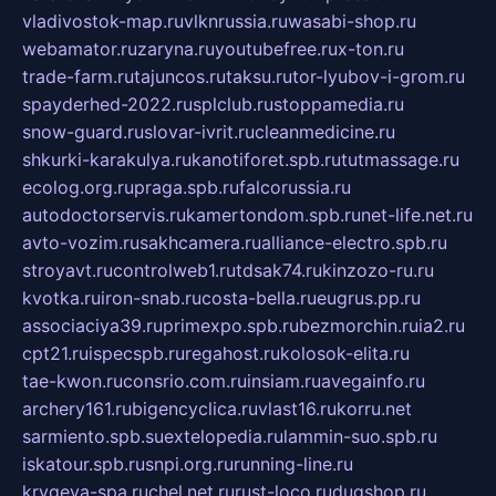
vladivostok-map.ru
vlknrussia.ru
wasabi-shop.ru
webamator.ru
zaryna.ru
youtubefree.ru
x-ton.ru
trade-farm.ru
tajuncos.ru
taksu.ru
tor-lyubov-i-grom.ru
spayderhed-2022.ru
splclub.ru
stoppamedia.ru
snow-guard.ru
slovar-ivrit.ru
cleanmedicine.ru
shkurki-karakulya.ru
kanotiforet.spb.ru
tutmassage.ru
ecolog.org.ru
praga.spb.ru
falcorussia.ru
autodoctorservis.ru
kamertondom.spb.ru
net-life.net.ru
avto-vozim.ru
sakhcamera.ru
alliance-electro.spb.ru
stroyavt.ru
controlweb1.ru
tdsak74.ru
kinzozo-ru.ru
kvotka.ru
iron-snab.ru
costa-bella.ru
eugrus.pp.ru
associaciya39.ru
primexpo.spb.ru
bezmorchin.ru
ia2.ru
cpt21.ru
ispecspb.ru
regahost.ru
kolosok-elita.ru
tae-kwon.ru
consrio.com.ru
insiam.ru
avegainfo.ru
archery161.ru
bigencyclica.ru
vlast16.ru
korru.net
sarmiento.spb.su
extelopedia.ru
lammin-suo.spb.ru
iskatour.spb.ru
snpi.org.ru
running-line.ru
krygeva-spa.ru
chel.net.ru
rust-loco.ru
dugshop.ru