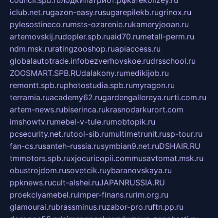
iclub.net.ru
gazon-easy.ru
sugarepilekb.ru
grinox.ru
pylesostineco.ru
msts-ozarenie.ru
kameryjooan.ru
artemovskij.ru
dopler.spb.ru
aid70.ru
metall-perm.ru
ndm.msk.ru
ratingzooshop.ru
apiaccess.ru
globalautotrade.info
bezverhovskoe.ru
drsschool.ru
ZOOSMART.SPB.RU
dalakony.ru
medikijob.ru
remontt.spb.ru
photostudia.spb.ru
myragon.ru
terramia.ru
academy62.ru
gardengallereya.ru
rti.com.ru
artem-news.ru
biserinca.ru
krasnodarkurort.com
imshowtv.ru
mebel-v-tule.ru
mobtopik.ru
pcsecurity.net.ru
tool-sib.ru
multimetrunit.ru
sp-tour.ru
fan-cs.ru
santeh-russia.ru
symbian9.net.ru
DSHAIR.RU
tmmotors.spb.ru
xjocuricopii.com
musavtomat.msk.ru
obustrojdom.ru
sovetcik.ru
ybaranovskaya.ru
ppknews.ru
cult-alshei.ru
JAPANRUSSIA.RU
proekciyamebel.ru
imper-finans.ru
rim.org.ru
glamourai.ru
brassminus.ru
zabor-pro.ru
ftn.pp.ru