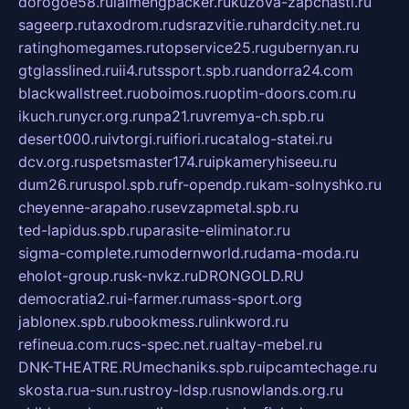
dorogoe58.ru
laimengpacker.ru
kuzova-zapchasti.ru
sageerp.ru
taxodrom.ru
dsrazvitie.ru
hardcity.net.ru
ratinghomegames.ru
topservice25.ru
gubernyan.ru
gtglasslined.ru
ii4.ru
tssport.spb.ru
andorra24.com
blackwallstreet.ru
oboimos.ru
optim-doors.com.ru
ikuch.ru
nycr.org.ru
npa21.ru
vremya-ch.spb.ru
desert000.ru
ivtorgi.ru
ifiori.ru
catalog-statei.ru
dcv.org.ru
spetsmaster174.ru
ipkameryhiseeu.ru
dum26.ru
ruspol.spb.ru
fr-opendp.ru
kam-solnyshko.ru
cheyenne-arapaho.ru
sevzapmetal.spb.ru
ted-lapidus.spb.ru
parasite-eliminator.ru
sigma-complete.ru
modernworld.ru
dama-moda.ru
eholot-group.ru
sk-nvkz.ru
DRONGOLD.RU
democratia2.ru
i-farmer.ru
mass-sport.org
jablonex.spb.ru
bookmess.ru
linkword.ru
refineua.com.ru
cs-spec.net.ru
altay-mebel.ru
DNK-THEATRE.RU
mechaniks.spb.ru
ipcamtechage.ru
skosta.ru
a-sun.ru
stroy-ldsp.ru
snowlands.org.ru