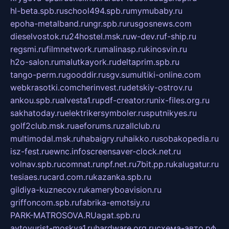
hl-beta.spb.ru
school494.spb.ru
mymubaby.ru
epoha-metalband.ru
ngr.spb.ru
rusgosnews.com
dieselvostok.ru
24hostel.msk.ru
w-dev.ru
f-ship.ru
regsmi.ru
filmnetwork.ru
malinasp.ru
kinosvin.ru
h2o-salon.ru
malutkayork.ru
deltaprim.spb.ru
tango-perm.ru
gooddir.ru
sgv.su
multiki-online.com
webkrasotki.com
cherinvest.ru
detskiy-ostrov.ru
ankou.spb.ru
alvesta1.ru
pdf-creator.ru
nix-files.org.ru
sakhatoday.ru
elektrikersymboler.ru
sputnikyes.ru
golf2club.msk.ru
aeforums.ru
zallclub.ru
multimodal.msk.ru
habaigry.ru
haikko.ru
sobakopedia.ru
isz-fest.ru
ewnc.info
screensaver-clock.net.ru
volnav.spb.ru
comnat.ru
npf.net.ru
7bit.pp.ru
kalugatur.ru
tesiaes.ru
card.com.ru
kazanka.spb.ru
gildiya-kuznecov.ru
kameryboavision.ru
griffoncom.spb.ru
fabrika-emotsiy.ru
PARK-MATROSOVA.RU
agat.spb.ru
avtoyurist-moskva1.ru
hardware.org.ru
схема-авто.рф