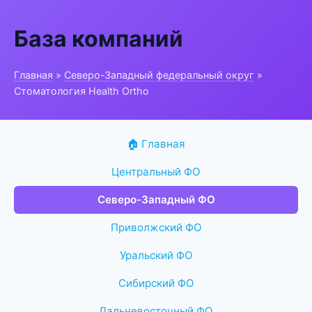
База компаний
Главная
»
Северо-Западный федеральный округ
»
Стоматология Health Ortho
🏠 Главная
Центральный ФО
Северо-Западный ФО
Приволжский ФО
Уральский ФО
Сибирский ФО
Дальневосточный ФО