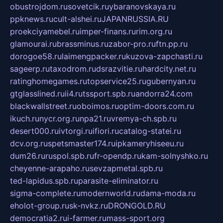
obustrojdom.ru
sovetcik.ru
ybaranovskaya.ru
ppknews.ru
cult-alshei.ru
JAPANRUSSIA.RU
proekciyamebel.ru
imper-finans.ru
rim.org.ru
glamourai.ru
brassminus.ru
zabor-pro.ru
ftn.pp.ru
dorogoe58.ru
laimengpacker.ru
kuzova-zapchasti.ru
sageerp.ru
taxodrom.ru
dsrazvitie.ru
hardcity.net.ru
ratinghomegames.ru
topservice25.ru
gubernyan.ru
gtglasslined.ru
ii4.ru
tssport.spb.ru
andorra24.com
blackwallstreet.ru
oboimos.ru
optim-doors.com.ru
ikuch.ru
nycr.org.ru
npa21.ru
vremya-ch.spb.ru
desert000.ru
ivtorgi.ru
ifiori.ru
catalog-statei.ru
dcv.org.ru
spetsmaster174.ru
ipkameryhiseeu.ru
dum26.ru
ruspol.spb.ru
fr-opendp.ru
kam-solnyshko.ru
cheyenne-arapaho.ru
sevzapmetal.spb.ru
ted-lapidus.spb.ru
parasite-eliminator.ru
sigma-complete.ru
modernworld.ru
dama-moda.ru
eholot-group.ru
sk-nvkz.ru
DRONGOLD.RU
democratia2.ru
i-farmer.ru
mass-sport.org