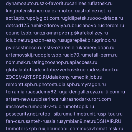
dynamoauto.ru
szk-favorit.ru
carlines.ru
flatnsk.ru
kingbolenskaner.ru
alex-motor.ru
astroline.net.ru
act1.spb.ru
polyglot.com.ru
gidlipetsk.ru
ooo-driada.ru
detsad125.ru
mir-zdoroviya.ru
bruslanovo.ru
siterem.ru
council.spb.ru
лодкипатриот.рф
kafekolizey.ru
iclub.net.ru
gazon-easy.ru
sugarepilekb.ru
grinox.ru
pylesostineco.ru
msts-ozarenie.ru
kameryjooan.ru
artemovskij.ru
dopler.spb.ru
aid70.ru
metall-perm.ru
ndm.msk.ru
ratingzooshop.ru
apiaccess.ru
globalautotrade.info
bezverhovskoe.ru
drsschool.ru
ZOOSMART.SPB.RU
dalakony.ru
medikijob.ru
remontt.spb.ru
photostudia.spb.ru
myragon.ru
terramia.ru
academy62.ru
gardengallereya.ru
rti.com.ru
artem-news.ru
biserinca.ru
krasnodarkurort.com
imshowtv.ru
mebel-v-tule.ru
mobtopik.ru
pcsecurity.net.ru
tool-sib.ru
multimetrunit.ru
sp-tour.ru
fan-cs.ru
santeh-russia.ru
symbian9.net.ru
DSHAIR.RU
tmmotors.spb.ru
xjocuricopii.com
musavtomat.msk.ru