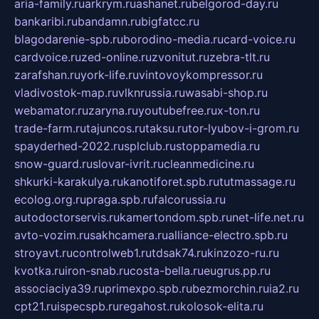
aria-family.ru
arkrym.ru
ashanet.ru
belgorod-day.ru
bankaribi.ru
bandamn.ru
bigfatcc.ru
blagodarenie-spb.ru
borodino-media.ru
card-voice.ru
cardvoice.ru
zed-online.ru
zvonitut.ru
zebra-tlt.ru
zarafshan.ru
york-life.ru
vintovoykompressor.ru
vladivostok-map.ru
vlknrussia.ru
wasabi-shop.ru
webamator.ru
zaryna.ru
youtubefree.ru
x-ton.ru
trade-farm.ru
tajuncos.ru
taksu.ru
tor-lyubov-i-grom.ru
spayderhed-2022.ru
splclub.ru
stoppamedia.ru
snow-guard.ru
slovar-ivrit.ru
cleanmedicine.ru
shkurki-karakulya.ru
kanotiforet.spb.ru
tutmassage.ru
ecolog.org.ru
praga.spb.ru
falcorussia.ru
autodoctorservis.ru
kamertondom.spb.ru
net-life.net.ru
avto-vozim.ru
sakhcamera.ru
alliance-electro.spb.ru
stroyavt.ru
controlweb1.ru
tdsak74.ru
kinzozo-ru.ru
kvotka.ru
iron-snab.ru
costa-bella.ru
eugrus.pp.ru
associaciya39.ru
primexpo.spb.ru
bezmorchin.ru
ia2.ru
cpt21.ru
ispecspb.ru
regahost.ru
kolosok-elita.ru