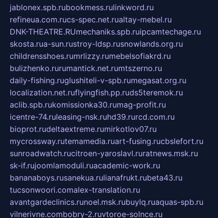
jablonex.spb.ru
bookmess.ru
linkword.ru
refineua.com.ru
cs-spec.net.ru
altay-mebel.ru
DNK-THEATRE.RU
mechaniks.spb.ru
ipcamtechage.ru
skosta.ru
a-sun.ru
stroy-ldsp.ru
snowlands.org.ru
childrensshoes.ru
mrlizzy.ru
mebelsofiakrd.ru
bulizhenko.ru
rumantick.net.ru
mtszerno.ru
daily-fishing.ru
glushiteli-v-spb.ru
megasat.org.ru
localization.net.ru
flyingfish.pp.ru
ds5teremok.ru
aclib.spb.ru
komissionka30.ru
mag-profit.ru
icentre-74.ru
leasing-nsk.ru
hd39.ru
rcd.com.ru
bioprot.ru
deltaextreme.ru
mirkotlov07.ru
mycrossway.ru
temamedia.ru
art-fusing.ru
cbslefort.ru
sunroadwatch.ru
citroen-yaroslavl.ru
ratnews.msk.ru
sk-if.ru
joomlamoduli.ru
academic-work.ru
bananaboys.ru
sanekua.ru
lianafrukt.ru
beta43.ru
tucsonwoori.com
alex-translation.ru
avantgardeclinics.ru
noel.msk.ru
buylq.ru
aquas-spb.ru
vilnerivne.com
bobry-2.ru
vtoroe-solnce.ru