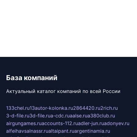
База компаний
Актуальный каталог компаний по всей России
133chel.ru
13autor-kolonka.ru
2864420.ru
2rich.ru
3-d-file.ru
3d-file.ru
a-cdc.ru
aalse.ru
a380club.ru
airgungames.ru
accounts-112.ru
adler-jun.ru
adonyev.ru
alfeihavsalnassr.ru
altaipant.ru
argentinamia.ru