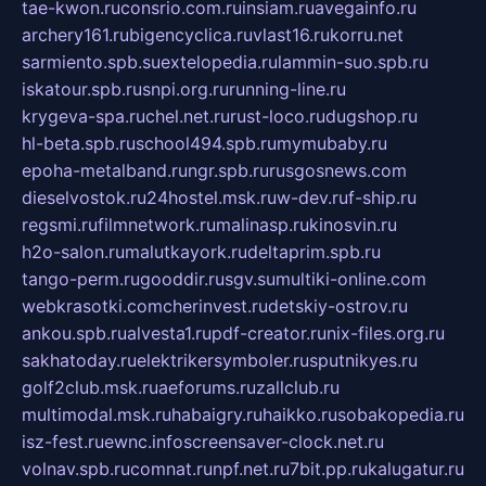
tae-kwon.ru
consrio.com.ru
insiam.ru
avegainfo.ru
archery161.ru
bigencyclica.ru
vlast16.ru
korru.net
sarmiento.spb.su
extelopedia.ru
lammin-suo.spb.ru
iskatour.spb.ru
snpi.org.ru
running-line.ru
krygeva-spa.ru
chel.net.ru
rust-loco.ru
dugshop.ru
hl-beta.spb.ru
school494.spb.ru
mymubaby.ru
epoha-metalband.ru
ngr.spb.ru
rusgosnews.com
dieselvostok.ru
24hostel.msk.ru
w-dev.ru
f-ship.ru
regsmi.ru
filmnetwork.ru
malinasp.ru
kinosvin.ru
h2o-salon.ru
malutkayork.ru
deltaprim.spb.ru
tango-perm.ru
gooddir.ru
sgv.su
multiki-online.com
webkrasotki.com
cherinvest.ru
detskiy-ostrov.ru
ankou.spb.ru
alvesta1.ru
pdf-creator.ru
nix-files.org.ru
sakhatoday.ru
elektrikersymboler.ru
sputnikyes.ru
golf2club.msk.ru
aeforums.ru
zallclub.ru
multimodal.msk.ru
habaigry.ru
haikko.ru
sobakopedia.ru
isz-fest.ru
ewnc.info
screensaver-clock.net.ru
volnav.spb.ru
comnat.ru
npf.net.ru
7bit.pp.ru
kalugatur.ru