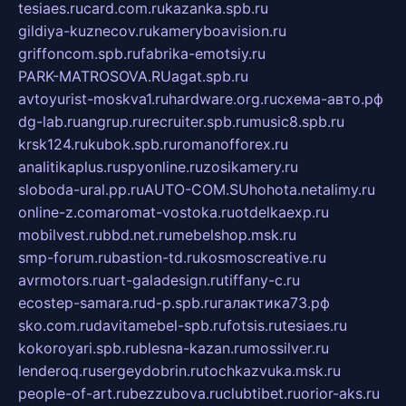
tesiaes.ru
card.com.ru
kazanka.spb.ru
gildiya-kuznecov.ru
kameryboavision.ru
griffoncom.spb.ru
fabrika-emotsiy.ru
PARK-MATROSOVA.RU
agat.spb.ru
avtoyurist-moskva1.ru
hardware.org.ru
схема-авто.рф
dg-lab.ru
angrup.ru
recruiter.spb.ru
music8.spb.ru
krsk124.ru
kubok.spb.ru
romanofforex.ru
analitikaplus.ru
spyonline.ru
zosikamery.ru
sloboda-ural.pp.ru
AUTO-COM.SU
hohota.net
alimy.ru
online-z.com
aromat-vostoka.ru
otdelkaexp.ru
mobilvest.ru
bbd.net.ru
mebelshop.msk.ru
smp-forum.ru
bastion-td.ru
kosmoscreative.ru
avrmotors.ru
art-galadesign.ru
tiffany-c.ru
ecostep-samara.ru
d-p.spb.ru
галактика73.рф
sko.com.ru
davitamebel-spb.ru
fotsis.ru
tesiaes.ru
kokoroyari.spb.ru
blesna-kazan.ru
mossilver.ru
lenderoq.ru
sergeydobrin.ru
tochkazvuka.msk.ru
people-of-art.ru
bezzubova.ru
clubtibet.ru
orior-aks.ru