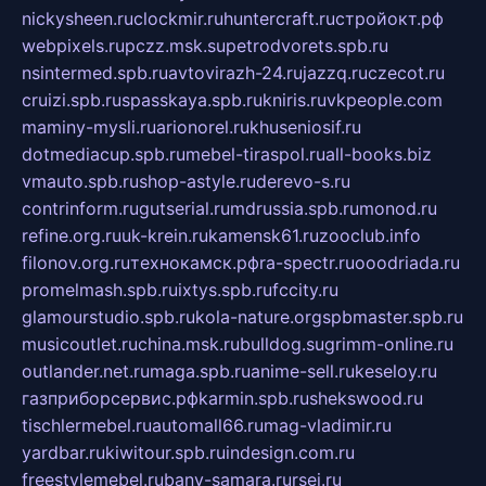
nickysheen.ru
clockmir.ru
huntercraft.ru
стройокт.рф
webpixels.ru
pczz.msk.su
petrodvorets.spb.ru
nsintermed.spb.ru
avtovirazh-24.ru
jazzq.ru
czecot.ru
cruizi.spb.ru
spasskaya.spb.ru
kniris.ru
vkpeople.com
maminy-mysli.ru
arionorel.ru
khuseniosif.ru
dotmediacup.spb.ru
mebel-tiraspol.ru
all-books.biz
vmauto.spb.ru
shop-astyle.ru
derevo-s.ru
contrinform.ru
gutserial.ru
mdrussia.spb.ru
monod.ru
refine.org.ru
uk-krein.ru
kamensk61.ru
zooclub.info
filonov.org.ru
технокамск.рф
ra-spectr.ru
ooodriada.ru
promelmash.spb.ru
ixtys.spb.ru
fccity.ru
glamourstudio.spb.ru
kola-nature.org
spbmaster.spb.ru
musicoutlet.ru
china.msk.ru
bulldog.su
grimm-online.ru
outlander.net.ru
maga.spb.ru
anime-sell.ru
keseloy.ru
газприборсервис.рф
karmin.spb.ru
shekswood.ru
tischlermebel.ru
automall66.ru
mag-vladimir.ru
yardbar.ru
kiwitour.spb.ru
indesign.com.ru
freestylemebel.ru
bany-samara.ru
rsei.ru