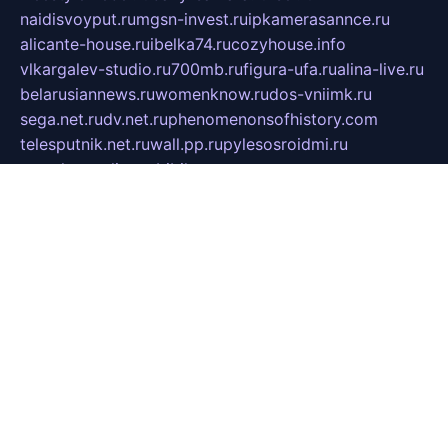
naidisvoyput.ru
mgsn-invest.ru
ipkamerasannce.ru
alicante-house.ru
ibelka74.ru
cozyhouse.info
vlkargalev-studio.ru
700mb.ru
figura-ufa.ru
alina-live.ru
belarusiannews.ru
womenknow.ru
dos-vniimk.ru
sega.net.ru
dv.net.ru
phenomenonsofhistory.com
telesputnik.net.ru
wall.pp.ru
pylesosroidmi.ru
gtc-clan.ru
cligs.ru
bibikazap.ru
popova.org.ru
netwhistler.spb.ru
bellvil.ru
bonzon.ru
iss-vladik.ru
defiparis.net.ru
las-gryzas.ru
amku.ru
electednews.spb.ru
feather.org.ru
spar72.ru
tankiigri.ru
dominus.com.ru
ibtree.ru
sanykool.pp.ru
unixlib.org.ru
menatep.spb.ru
gartenterrassen.ru
printeka.ru
skvozilka.com.ru
parkovka-pub.ru
lovemobi.ru
art-ru.ru
emulatorz.com.ru
alucomp.com.ru
tatforum.com.ru
alternativa-profi.ru
dermakler.ru
artsurvey.ru
aredir.ru
khimspas.ru
centr-maxi.ru
2018r.ru
bort-stomer-defort.ru
professional2.ru
gibsons.ru
artselena.ru
art-pilot.ru
ingredient.spb.ru