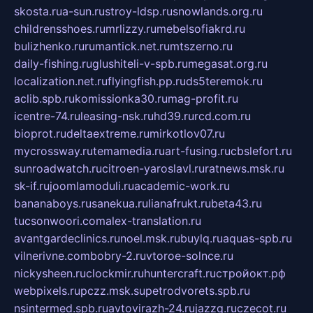
skosta.ru
a-sun.ru
stroy-ldsp.ru
snowlands.org.ru
childrensshoes.ru
mrlizzy.ru
mebelsofiakrd.ru
bulizhenko.ru
rumantick.net.ru
mtszerno.ru
daily-fishing.ru
glushiteli-v-spb.ru
megasat.org.ru
localization.net.ru
flyingfish.pp.ru
ds5teremok.ru
aclib.spb.ru
komissionka30.ru
mag-profit.ru
icentre-74.ru
leasing-nsk.ru
hd39.ru
rcd.com.ru
bioprot.ru
deltaextreme.ru
mirkotlov07.ru
mycrossway.ru
temamedia.ru
art-fusing.ru
cbslefort.ru
sunroadwatch.ru
citroen-yaroslavl.ru
ratnews.msk.ru
sk-if.ru
joomlamoduli.ru
academic-work.ru
bananaboys.ru
sanekua.ru
lianafrukt.ru
beta43.ru
tucsonwoori.com
alex-translation.ru
avantgardeclinics.ru
noel.msk.ru
buylq.ru
aquas-spb.ru
vilnerivne.com
bobry-2.ru
vtoroe-solnce.ru
nickysheen.ru
clockmir.ru
huntercraft.ru
стройокт.рф
webpixels.ru
pczz.msk.su
petrodvorets.spb.ru
nsintermed.spb.ru
avtovirazh-24.ru
jazzq.ru
czecot.ru