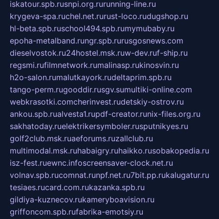
iskatour.spb.ru
snpi.org.ru
running-line.ru
krygeva-spa.ru
chel.net.ru
rust-loco.ru
dugshop.ru
hl-beta.spb.ru
school494.spb.ru
mymubaby.ru
epoha-metalband.ru
ngr.spb.ru
rusgosnews.com
dieselvostok.ru
24hostel.msk.ru
w-dev.ru
f-ship.ru
regsmi.ru
filmnetwork.ru
malinasp.ru
kinosvin.ru
h2o-salon.ru
malutkayork.ru
deltaprim.spb.ru
tango-perm.ru
gooddir.ru
sgv.su
multiki-online.com
webkrasotki.com
cherinvest.ru
detskiy-ostrov.ru
ankou.spb.ru
alvesta1.ru
pdf-creator.ru
nix-files.org.ru
sakhatoday.ru
elektrikersymboler.ru
sputnikyes.ru
golf2club.msk.ru
aeforums.ru
zallclub.ru
multimodal.msk.ru
habaigry.ru
haikko.ru
sobakopedia.ru
isz-fest.ru
ewnc.info
screensaver-clock.net.ru
volnav.spb.ru
comnat.ru
npf.net.ru
7bit.pp.ru
kalugatur.ru
tesiaes.ru
card.com.ru
kazanka.spb.ru
gildiya-kuznecov.ru
kameryboavision.ru
griffoncom.spb.ru
fabrika-emotsiy.ru