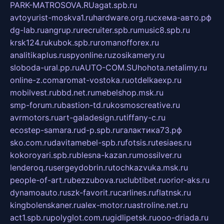
PARK-MATROSOVA.RU
agat.spb.ru
avtoyurist-moskva1.ru
hardware.org.ru
схема-авто.рф
dg-lab.ru
angrup.ru
recruiter.spb.ru
music8.spb.ru
krsk124.ru
kubok.spb.ru
romanofforex.ru
analitikaplus.ru
spyonline.ru
zosikamery.ru
sloboda-ural.pp.ru
AUTO-COM.SU
hohota.net
alimy.ru
online-z.com
aromat-vostoka.ru
otdelkaexp.ru
mobilvest.ru
bbd.net.ru
mebelshop.msk.ru
smp-forum.ru
bastion-td.ru
kosmoscreative.ru
avrmotors.ru
art-galadesign.ru
tiffany-c.ru
ecostep-samara.ru
d-p.spb.ru
галактика73.рф
sko.com.ru
davitamebel-spb.ru
fotsis.ru
tesiaes.ru
kokoroyari.spb.ru
blesna-kazan.ru
mossilver.ru
lenderoq.ru
sergeydobrin.ru
tochkazvuka.msk.ru
people-of-art.ru
bezzubova.ru
clubtibet.ru
orior-aks.ru
dynamoauto.ru
szk-favorit.ru
carlines.ru
flatnsk.ru
kingbolenskaner.ru
alex-motor.ru
astroline.net.ru
act1.spb.ru
polyglot.com.ru
gidlipetsk.ru
ooo-driada.ru