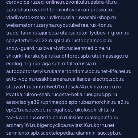
cardvoice.ru
zed-online.ru
zvonitut.ru
zebra-tlt.ru
zarafshan.ru
york-life.ru
vintovoykompressor.ru
vladivostok-map.ru
vlknrussia.ru
wasabi-shop.ru
webamator.ru
zaryna.ru
youtubefree.ru
x-ton.ru
trade-farm.ru
tajuncos.ru
taksu.ru
tor-lyubov-i-grom.ru
spayderhed-2022.ru
splclub.ru
stoppamedia.ru
snow-guard.ru
slovar-ivrit.ru
cleanmedicine.ru
shkurki-karakulya.ru
kanotiforet.spb.ru
tutmassage.ru
ecolog.org.ru
praga.spb.ru
falcorussia.ru
autodoctorservis.ru
kamertondom.spb.ru
net-life.net.ru
avto-vozim.ru
sakhcamera.ru
alliance-electro.spb.ru
stroyavt.ru
controlweb1.ru
tdsak74.ru
kinzozo-ru.ru
kvotka.ru
iron-snab.ru
costa-bella.ru
eugrus.pp.ru
associaciya39.ru
primexpo.spb.ru
bezmorchin.ru
ia2.ru
cpt21.ru
ispecspb.ru
regahost.ru
kolosok-elita.ru
tae-kwon.ru
consrio.com.ru
insiam.ru
avegainfo.ru
archery161.ru
bigencyclica.ru
vlast16.ru
korru.net
sarmiento.spb.su
extelopedia.ru
lammin-suo.spb.ru