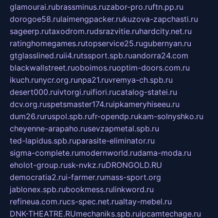
glamourai.ru
brassminus.ru
zabor-pro.ru
ftn.pp.ru
dorogoe58.ru
laimengpacker.ru
kuzova-zapchasti.ru
sageerp.ru
taxodrom.ru
dsrazvitie.ru
hardcity.net.ru
ratinghomegames.ru
topservice25.ru
gubernyan.ru
gtglasslined.ru
ii4.ru
tssport.spb.ru
andorra24.com
blackwallstreet.ru
oboimos.ru
optim-doors.com.ru
ikuch.ru
nycr.org.ru
npa21.ru
vremya-ch.spb.ru
desert000.ru
ivtorgi.ru
ifiori.ru
catalog-statei.ru
dcv.org.ru
spetsmaster174.ru
ipkameryhiseeu.ru
dum26.ru
ruspol.spb.ru
fr-opendp.ru
kam-solnyshko.ru
cheyenne-arapaho.ru
sevzapmetal.spb.ru
ted-lapidus.spb.ru
parasite-eliminator.ru
sigma-complete.ru
modernworld.ru
dama-moda.ru
eholot-group.ru
sk-nvkz.ru
DRONGOLD.RU
democratia2.ru
i-farmer.ru
mass-sport.org
jablonex.spb.ru
bookmess.ru
linkword.ru
refineua.com.ru
cs-spec.net.ru
altay-mebel.ru
DNK-THEATRE.RU
mechaniks.spb.ru
ipcamtechage.ru