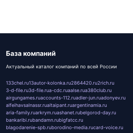
База компаний
Актуальный каталог компаний по всей России
133chel.ru
13autor-kolonka.ru
2864420.ru
2rich.ru
3-d-file.ru
3d-file.ru
a-cdc.ru
aalse.ru
a380club.ru
airgungames.ru
accounts-112.ru
adler-jun.ru
adonyev.ru
alfeihavsalnassr.ru
altaipant.ru
argentinamia.ru
aria-family.ru
arkrym.ru
ashanet.ru
belgorod-day.ru
bankaribi.ru
bandamn.ru
bigfatcc.ru
blagodarenie-spb.ru
borodino-media.ru
card-voice.ru