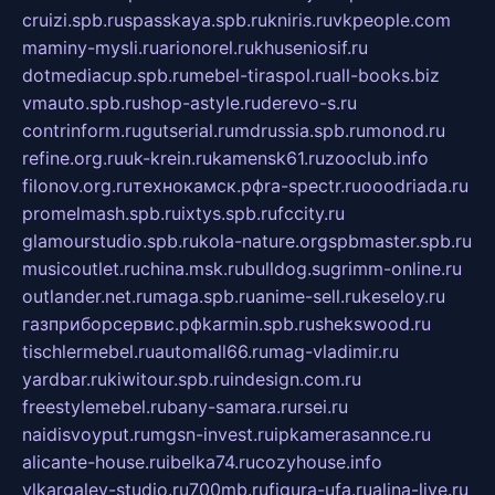
cruizi.spb.ru
spasskaya.spb.ru
kniris.ru
vkpeople.com
maminy-mysli.ru
arionorel.ru
khuseniosif.ru
dotmediacup.spb.ru
mebel-tiraspol.ru
all-books.biz
vmauto.spb.ru
shop-astyle.ru
derevo-s.ru
contrinform.ru
gutserial.ru
mdrussia.spb.ru
monod.ru
refine.org.ru
uk-krein.ru
kamensk61.ru
zooclub.info
filonov.org.ru
технокамск.рф
ra-spectr.ru
ooodriada.ru
promelmash.spb.ru
ixtys.spb.ru
fccity.ru
glamourstudio.spb.ru
kola-nature.org
spbmaster.spb.ru
musicoutlet.ru
china.msk.ru
bulldog.su
grimm-online.ru
outlander.net.ru
maga.spb.ru
anime-sell.ru
keseloy.ru
газприборсервис.рф
karmin.spb.ru
shekswood.ru
tischlermebel.ru
automall66.ru
mag-vladimir.ru
yardbar.ru
kiwitour.spb.ru
indesign.com.ru
freestylemebel.ru
bany-samara.ru
rsei.ru
naidisvoyput.ru
mgsn-invest.ru
ipkamerasannce.ru
alicante-house.ru
ibelka74.ru
cozyhouse.info
vlkargalev-studio.ru
700mb.ru
figura-ufa.ru
alina-live.ru