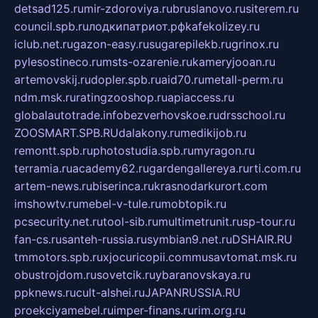
detsad125.ru
mir-zdoroviya.ru
bruslanovo.ru
siterem.ru
council.spb.ru
лодкипатриот.рф
kafekolizey.ru
iclub.net.ru
gazon-easy.ru
sugarepilekb.ru
grinox.ru
pylesostineco.ru
msts-ozarenie.ru
kameryjooan.ru
artemovskij.ru
dopler.spb.ru
aid70.ru
metall-perm.ru
ndm.msk.ru
ratingzooshop.ru
apiaccess.ru
globalautotrade.info
bezverhovskoe.ru
drsschool.ru
ZOOSMART.SPB.RU
dalakony.ru
medikijob.ru
remontt.spb.ru
photostudia.spb.ru
myragon.ru
terramia.ru
academy62.ru
gardengallereya.ru
rti.com.ru
artem-news.ru
biserinca.ru
krasnodarkurort.com
imshowtv.ru
mebel-v-tule.ru
mobtopik.ru
pcsecurity.net.ru
tool-sib.ru
multimetrunit.ru
sp-tour.ru
fan-cs.ru
santeh-russia.ru
symbian9.net.ru
DSHAIR.RU
tmmotors.spb.ru
xjocuricopii.com
musavtomat.msk.ru
obustrojdom.ru
sovetcik.ru
ybaranovskaya.ru
ppknews.ru
cult-alshei.ru
JAPANRUSSIA.RU
proekciyamebel.ru
imper-finans.ru
rim.org.ru