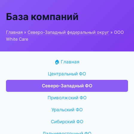
База компаний
Главная
»
Северо-Западный федеральный округ
» ООО
White Care
🏠 Главная
Центральный ФО
Северо-Западный ФО
Приволжский ФО
Уральский ФО
Сибирский ФО
Дальневосточный ФО