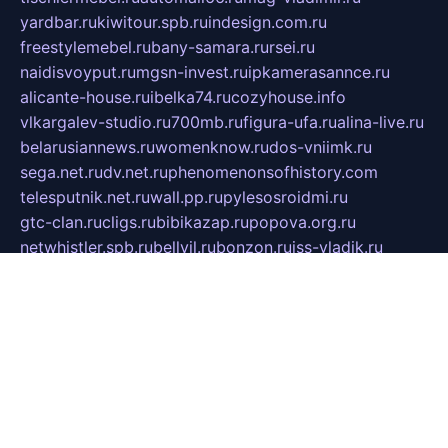
yardbar.ru
kiwitour.spb.ru
indesign.com.ru
freestylemebel.ru
bany-samara.ru
rsei.ru
naidisvoyput.ru
mgsn-invest.ru
ipkamerasannce.ru
alicante-house.ru
ibelka74.ru
cozyhouse.info
vlkargalev-studio.ru
700mb.ru
figura-ufa.ru
alina-live.ru
belarusiannews.ru
womenknow.ru
dos-vniimk.ru
sega.net.ru
dv.net.ru
phenomenonsofhistory.com
telesputnik.net.ru
wall.pp.ru
pylesosroidmi.ru
gtc-clan.ru
cligs.ru
bibikazap.ru
popova.org.ru
netwhistler.spb.ru
bellvil.ru
bonzon.ru
iss-vladik.ru
defiparis.net.ru
las-gryzas.ru
amku.ru
electednews.spb.ru
feather.org.ru
spar72.ru
tankiigri.ru
dominus.com.ru
ibtree.ru
sanykool.pp.ru
unixlib.org.ru
menatep.spb.ru
gartenterrassen.ru
printeka.ru
skvozilka.com.ru
parkovka-pub.ru
lovemobi.ru
art-ru.ru
emulatorz.com.ru
alucomp.com.ru
tatforum.com.ru
alternativa-profi.ru
dermakler.ru
artsurvey.ru
aredir.ru
khimspas.ru
centr-maxi.ru
2018r.ru