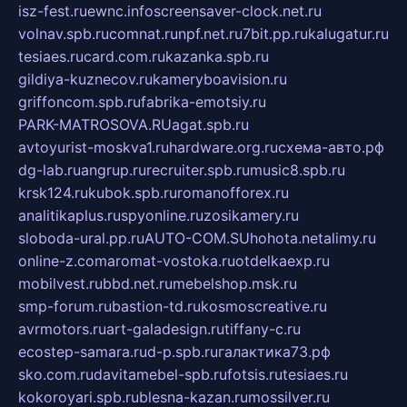
isz-fest.ru
ewnc.info
screensaver-clock.net.ru
volnav.spb.ru
comnat.ru
npf.net.ru
7bit.pp.ru
kalugatur.ru
tesiaes.ru
card.com.ru
kazanka.spb.ru
gildiya-kuznecov.ru
kameryboavision.ru
griffoncom.spb.ru
fabrika-emotsiy.ru
PARK-MATROSOVA.RU
agat.spb.ru
avtoyurist-moskva1.ru
hardware.org.ru
схема-авто.рф
dg-lab.ru
angrup.ru
recruiter.spb.ru
music8.spb.ru
krsk124.ru
kubok.spb.ru
romanofforex.ru
analitikaplus.ru
spyonline.ru
zosikamery.ru
sloboda-ural.pp.ru
AUTO-COM.SU
hohota.net
alimy.ru
online-z.com
aromat-vostoka.ru
otdelkaexp.ru
mobilvest.ru
bbd.net.ru
mebelshop.msk.ru
smp-forum.ru
bastion-td.ru
kosmoscreative.ru
avrmotors.ru
art-galadesign.ru
tiffany-c.ru
ecostep-samara.ru
d-p.spb.ru
галактика73.рф
sko.com.ru
davitamebel-spb.ru
fotsis.ru
tesiaes.ru
kokoroyari.spb.ru
blesna-kazan.ru
mossilver.ru