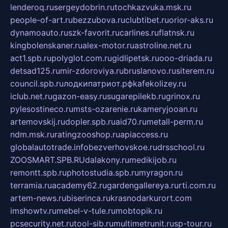
lenderoq.ru
sergeydobrin.ru
tochkazvuka.msk.ru
people-of-art.ru
bezzubova.ru
clubtibet.ru
orior-aks.ru
dynamoauto.ru
szk-favorit.ru
carlines.ru
flatnsk.ru
kingbolenskaner.ru
alex-motor.ru
astroline.net.ru
act1.spb.ru
polyglot.com.ru
gidlipetsk.ru
ooo-driada.ru
detsad125.ru
mir-zdoroviya.ru
bruslanovo.ru
siterem.ru
council.spb.ru
лодкипатриот.рф
kafekolizey.ru
iclub.net.ru
gazon-easy.ru
sugarepilekb.ru
grinox.ru
pylesostineco.ru
msts-ozarenie.ru
kameryjooan.ru
artemovskij.ru
dopler.spb.ru
aid70.ru
metall-perm.ru
ndm.msk.ru
ratingzooshop.ru
apiaccess.ru
globalautotrade.info
bezverhovskoe.ru
drsschool.ru
ZOOSMART.SPB.RU
dalakony.ru
medikijob.ru
remontt.spb.ru
photostudia.spb.ru
myragon.ru
terramia.ru
academy62.ru
gardengallereya.ru
rti.com.ru
artem-news.ru
biserinca.ru
krasnodarkurort.com
imshowtv.ru
mebel-v-tule.ru
mobtopik.ru
pcsecurity.net.ru
tool-sib.ru
multimetrunit.ru
sp-tour.ru