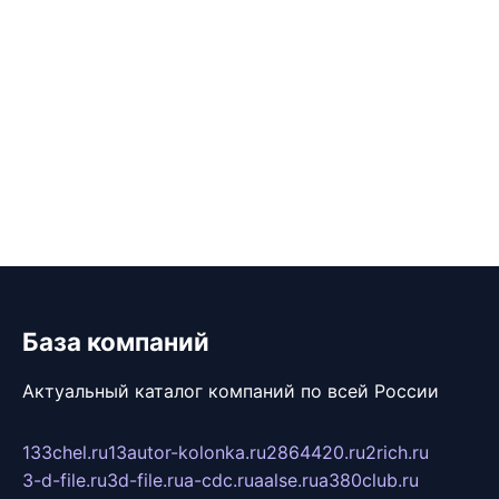
База компаний
Актуальный каталог компаний по всей России
133chel.ru
13autor-kolonka.ru
2864420.ru
2rich.ru
3-d-file.ru
3d-file.ru
a-cdc.ru
aalse.ru
a380club.ru