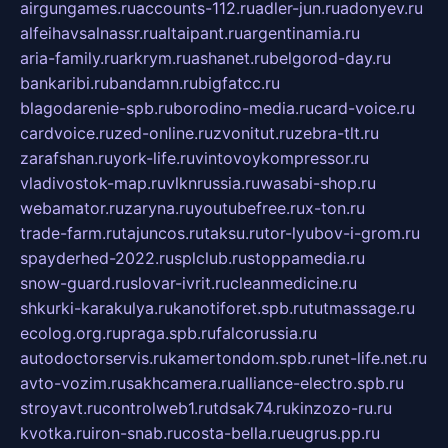
airgungames.ru
accounts-112.ru
adler-jun.ru
adonyev.ru
alfeihavsalnassr.ru
altaipant.ru
argentinamia.ru
aria-family.ru
arkrym.ru
ashanet.ru
belgorod-day.ru
bankaribi.ru
bandamn.ru
bigfatcc.ru
blagodarenie-spb.ru
borodino-media.ru
card-voice.ru
cardvoice.ru
zed-online.ru
zvonitut.ru
zebra-tlt.ru
zarafshan.ru
york-life.ru
vintovoykompressor.ru
vladivostok-map.ru
vlknrussia.ru
wasabi-shop.ru
webamator.ru
zaryna.ru
youtubefree.ru
x-ton.ru
trade-farm.ru
tajuncos.ru
taksu.ru
tor-lyubov-i-grom.ru
spayderhed-2022.ru
splclub.ru
stoppamedia.ru
snow-guard.ru
slovar-ivrit.ru
cleanmedicine.ru
shkurki-karakulya.ru
kanotiforet.spb.ru
tutmassage.ru
ecolog.org.ru
praga.spb.ru
falcorussia.ru
autodoctorservis.ru
kamertondom.spb.ru
net-life.net.ru
avto-vozim.ru
sakhcamera.ru
alliance-electro.spb.ru
stroyavt.ru
controlweb1.ru
tdsak74.ru
kinzozo-ru.ru
kvotka.ru
iron-snab.ru
costa-bella.ru
eugrus.pp.ru