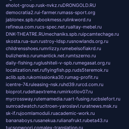
eholot-group.ru
sk-nvkz.ru
DRONGOLD.RU
democratia2.ru
i-farmer.ru
mass-sport.org
jablonex.spb.ru
bookmess.ru
linkword.ru
refineua.com.ru
cs-spec.net.ru
altay-mebel.ru
DNK-THEATRE.RU
mechaniks.spb.ru
ipcamtechage.ru
skosta.ru
a-sun.ru
stroy-ldsp.ru
snowlands.org.ru
childrensshoes.ru
mrlizzy.ru
mebelsofiakrd.ru
bulizhenko.ru
rumantick.net.ru
mtszerno.ru
daily-fishing.ru
glushiteli-v-spb.ru
megasat.org.ru
localization.net.ru
flyingfish.pp.ru
ds5teremok.ru
aclib.spb.ru
komissionka30.ru
mag-profit.ru
icentre-74.ru
leasing-nsk.ru
hd39.ru
rcd.com.ru
bioprot.ru
deltaextreme.ru
mirkotlov07.ru
mycrossway.ru
temamedia.ru
art-fusing.ru
cbslefort.ru
sunroadwatch.ru
citroen-yaroslavl.ru
ratnews.msk.ru
sk-if.ru
joomlamoduli.ru
academic-work.ru
bananaboys.ru
sanekua.ru
lianafrukt.ru
beta43.ru
tucsonwoori.com
alex-translation.ru