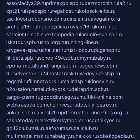
associaciya39.ru
primexpo.spb.ru
bezmorchin.ru
ia2.ru
cpt21.ru
ispecspb.ru
regahost.ru
kolosok-elita.ru
tae-kwon.ru
consrio.com.ru
insiam.ru
avegainfo.ru
archery161.ru
bigencyclica.ru
vlast16.ru
korru.net
sarmiento.spb.su
extelopedia.ru
lammin-suo.spb.ru
iskatour.spb.ru
snpi.org.ru
running-line.ru
krygeva-spa.ru
chel.net.ru
rust-loco.ru
dugshop.ru
hl-beta.spb.ru
school494.spb.ru
mymubaby.ru
epoha-metalband.ru
ngr.spb.ru
rusgosnews.com
dieselvostok.ru
24hostel.msk.ru
w-dev.ru
f-ship.ru
regsmi.ru
filmnetwork.ru
malinasp.ru
kinosvin.ru
h2o-salon.ru
malutkayork.ru
deltaprim.spb.ru
tango-perm.ru
gooddir.ru
sgv.su
multiki-online.com
webkrasotki.com
cherinvest.ru
detskiy-ostrov.ru
ankou.spb.ru
alvesta1.ru
pdf-creator.ru
nix-files.org.ru
sakhatoday.ru
elektrikersymboler.ru
sputnikyes.ru
golf2club.msk.ru
aeforums.ru
zallclub.ru
multimodal.msk.ru
habaigry.ru
haikko.ru
sobakopedia.ru