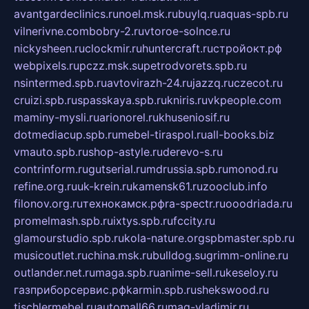
avantgardeclinics.ru
noel.msk.ru
buylq.ru
aquas-spb.ru
vilnerivne.com
bobry-2.ru
vtoroe-solnce.ru
nickysheen.ru
clockmir.ru
huntercraft.ru
стройокт.рф
webpixels.ru
pczz.msk.su
petrodvorets.spb.ru
nsintermed.spb.ru
avtovirazh-24.ru
jazzq.ru
czecot.ru
cruizi.spb.ru
spasskaya.spb.ru
kniris.ru
vkpeople.com
maminy-mysli.ru
arionorel.ru
khuseniosif.ru
dotmediacup.spb.ru
mebel-tiraspol.ru
all-books.biz
vmauto.spb.ru
shop-astyle.ru
derevo-s.ru
contrinform.ru
gutserial.ru
mdrussia.spb.ru
monod.ru
refine.org.ru
uk-krein.ru
kamensk61.ru
zooclub.info
filonov.org.ru
технокамск.рф
ra-spectr.ru
ooodriada.ru
promelmash.spb.ru
ixtys.spb.ru
fccity.ru
glamourstudio.spb.ru
kola-nature.org
spbmaster.spb.ru
musicoutlet.ru
china.msk.ru
bulldog.su
grimm-online.ru
outlander.net.ru
maga.spb.ru
anime-sell.ru
keseloy.ru
газприборсервис.рф
karmin.spb.ru
shekswood.ru
tischlermebel.ru
automall66.ru
mag-vladimir.ru