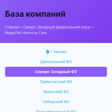
База компаний
Главная
»
Северо-Западный федеральный округ
»
МедиЛаб Harmony Care
🏠 Главная
Центральный ФО
Северо-Западный ФО
Приволжский ФО
Уральский ФО
Сибирский ФО
Дальневосточный ФО