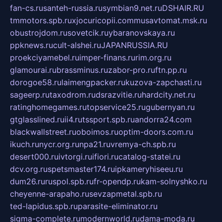
fan-cs.ru
santeh-russia.ru
symbian9.net.ru
DSHAIR.RU
tmmotors.spb.ru
xjocuricopii.com
musavtomat.msk.ru
obustrojdom.ru
sovetcik.ru
ybaranovskaya.ru
ppknews.ru
cult-alshei.ru
JAPANRUSSIA.RU
proekciyamebel.ru
imper-finans.ru
rim.org.ru
glamourai.ru
brassminus.ru
zabor-pro.ru
ftn.pp.ru
dorogoe58.ru
laimengpacker.ru
kuzova-zapchasti.ru
sageerp.ru
taxodrom.ru
dsrazvitie.ru
hardcity.net.ru
ratinghomegames.ru
topservice25.ru
gubernyan.ru
gtglasslined.ru
ii4.ru
tssport.spb.ru
andorra24.com
blackwallstreet.ru
oboimos.ru
optim-doors.com.ru
ikuch.ru
nycr.org.ru
npa21.ru
vremya-ch.spb.ru
desert000.ru
ivtorgi.ru
ifiori.ru
catalog-statei.ru
dcv.org.ru
spetsmaster174.ru
ipkameryhiseeu.ru
dum26.ru
ruspol.spb.ru
fr-opendp.ru
kam-solnyshko.ru
cheyenne-arapaho.ru
sevzapmetal.spb.ru
ted-lapidus.spb.ru
parasite-eliminator.ru
sigma-complete.ru
modernworld.ru
dama-moda.ru