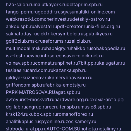
h2o-salon.ru
malutkayork.ru
deltaprim.spb.ru
tango-perm.ru
gooddir.ru
sgv.su
multiki-online.com
webkrasotki.com
cherinvest.ru
detskiy-ostrov.ru
ankou.spb.ru
alvesta1.ru
pdf-creator.ru
nix-files.org.ru
sakhatoday.ru
elektrikersymboler.ru
sputnikyes.ru
golf2club.msk.ru
aeforums.ru
zallclub.ru
multimodal.msk.ru
habaigry.ru
haikko.ru
sobakopedia.ru
isz-fest.ru
ewnc.info
screensaver-clock.net.ru
volnav.spb.ru
comnat.ru
npf.net.ru
7bit.pp.ru
kalugatur.ru
tesiaes.ru
card.com.ru
kazanka.spb.ru
gildiya-kuznecov.ru
kameryboavision.ru
griffoncom.spb.ru
fabrika-emotsiy.ru
PARK-MATROSOVA.RU
agat.spb.ru
avtoyurist-moskva1.ru
hardware.org.ru
схема-авто.рф
dg-lab.ru
angrup.ru
recruiter.spb.ru
music8.spb.ru
krsk124.ru
kubok.spb.ru
romanofforex.ru
analitikaplus.ru
spyonline.ru
zosikamery.ru
sloboda-ural.pp.ru
AUTO-COM.SU
hohota.net
alimy.ru