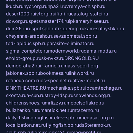
ikuch.ru
nycr.org.ru
npa21.ru
vremya-ch.spb.ru
desert000.ru
ivtorgi.ru
ifiori.ru
catalog-statei.ru
dcv.org.ru
spetsmaster174.ru
ipkameryhiseeu.ru
dum26.ru
ruspol.spb.ru
fr-opendp.ru
kam-solnyshko.ru
cheyenne-arapaho.ru
sevzapmetal.spb.ru
ted-lapidus.spb.ru
parasite-eliminator.ru
sigma-complete.ru
modernworld.ru
dama-moda.ru
eholot-group.ru
sk-nvkz.ru
DRONGOLD.RU
democratia2.ru
i-farmer.ru
mass-sport.org
jablonex.spb.ru
bookmess.ru
linkword.ru
refineua.com.ru
cs-spec.net.ru
altay-mebel.ru
DNK-THEATRE.RU
mechaniks.spb.ru
ipcamtechage.ru
skosta.ru
a-sun.ru
stroy-ldsp.ru
snowlands.org.ru
childrensshoes.ru
mrlizzy.ru
mebelsofiakrd.ru
bulizhenko.ru
rumantick.net.ru
mtszerno.ru
daily-fishing.ru
glushiteli-v-spb.ru
megasat.org.ru
localization.net.ru
flyingfish.pp.ru
ds5teremok.ru
aclib.spb.ru
komissionka30.ru
mag-profit.ru