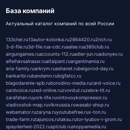
База компаний
Актуальный каталог компаний по всей России
133chel.ru
13autor-kolonka.ru
2864420.ru
2rich.ru
3-d-file.ru
3d-file.ru
a-cdc.ru
aalse.ru
a380club.ru
airgungames.ru
accounts-112.ru
adler-jun.ru
adonyev.ru
alfeihavsalnassr.ru
altaipant.ru
argentinamia.ru
aria-family.ru
arkrym.ru
ashanet.ru
belgorod-day.ru
bankaribi.ru
bandamn.ru
bigfatcc.ru
blagodarenie-spb.ru
borodino-media.ru
card-voice.ru
cardvoice.ru
zed-online.ru
zvonitut.ru
zebra-tlt.ru
zarafshan.ru
york-life.ru
vintovoykompressor.ru
vladivostok-map.ru
vlknrussia.ru
wasabi-shop.ru
webamator.ru
zaryna.ru
youtubefree.ru
x-ton.ru
trade-farm.ru
tajuncos.ru
taksu.ru
tor-lyubov-i-grom.ru
spayderhed-2022.ru
splclub.ru
stoppamedia.ru