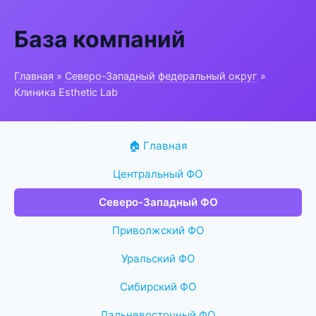
База компаний
Главная
»
Северо-Западный федеральный округ
»
Клиника Esthetic Lab
🏠 Главная
Центральный ФО
Северо-Западный ФО
Приволжский ФО
Уральский ФО
Сибирский ФО
Дальневосточный ФО