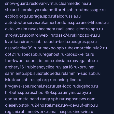
snow-guard.ru
slovar-ivrit.ru
cleanmedicine.ru
shkurki-karakulya.ru
kanotiforet.spb.ru
tutmassage.ru
ecolog.org.ru
praga.spb.ru
falcorussia.ru
autodoctorservis.ru
kamertondom.spb.ru
net-life.net.ru
avto-vozim.ru
sakhcamera.ru
alliance-electro.spb.ru
stroyavt.ru
controlweb1.ru
tdsak74.ru
kinzozo-ru.ru
kvotka.ru
iron-snab.ru
costa-bella.ru
eugrus.pp.ru
associaciya39.ru
primexpo.spb.ru
bezmorchin.ru
ia2.ru
cpt21.ru
ispecspb.ru
regahost.ru
kolosok-elita.ru
tae-kwon.ru
consrio.com.ru
insiam.ru
avegainfo.ru
archery161.ru
bigencyclica.ru
vlast16.ru
korru.net
sarmiento.spb.su
extelopedia.ru
lammin-suo.spb.ru
iskatour.spb.ru
snpi.org.ru
running-line.ru
krygeva-spa.ru
chel.net.ru
rust-loco.ru
dugshop.ru
hl-beta.spb.ru
school494.spb.ru
mymubaby.ru
epoha-metalband.ru
ngr.spb.ru
rusgosnews.com
dieselvostok.ru
24hostel.msk.ru
w-dev.ru
f-ship.ru
regsmi.ru
filmnetwork.ru
malinasp.ru
kinosvin.ru