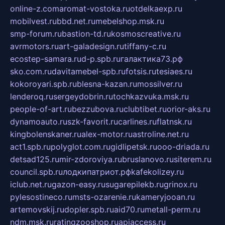
online-z.com
aromat-vostoka.ru
otdelkaexp.ru
mobilvest.ru
bbd.net.ru
mebelshop.msk.ru
smp-forum.ru
bastion-td.ru
kosmoscreative.ru
avrmotors.ru
art-galadesign.ru
tiffany-c.ru
ecostep-samara.ru
d-p.spb.ru
галактика73.рф
sko.com.ru
davitamebel-spb.ru
fotsis.ru
tesiaes.ru
kokoroyari.spb.ru
blesna-kazan.ru
mossilver.ru
lenderoq.ru
sergeydobrin.ru
tochkazvuka.msk.ru
people-of-art.ru
bezzubova.ru
clubtibet.ru
orior-aks.ru
dynamoauto.ru
szk-favorit.ru
carlines.ru
flatnsk.ru
kingbolenskaner.ru
alex-motor.ru
astroline.net.ru
act1.spb.ru
polyglot.com.ru
gidlipetsk.ru
ooo-driada.ru
detsad125.ru
mir-zdoroviya.ru
bruslanovo.ru
siterem.ru
council.spb.ru
лодкипатриот.рф
kafekolizey.ru
iclub.net.ru
gazon-easy.ru
sugarepilekb.ru
grinox.ru
pylesostineco.ru
msts-ozarenie.ru
kameryjooan.ru
artemovskij.ru
dopler.spb.ru
aid70.ru
metall-perm.ru
ndm.msk.ru
ratingzooshop.ru
apiaccess.ru