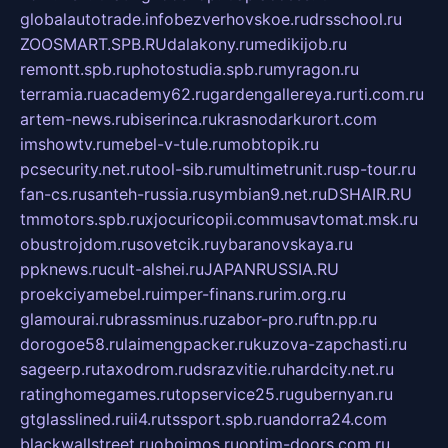
globalautotrade.info
bezverhovskoe.ru
drsschool.ru
ZOOSMART.SPB.RU
dalakony.ru
medikijob.ru
remontt.spb.ru
photostudia.spb.ru
myragon.ru
terramia.ru
academy62.ru
gardengallereya.ru
rti.com.ru
artem-news.ru
biserinca.ru
krasnodarkurort.com
imshowtv.ru
mebel-v-tule.ru
mobtopik.ru
pcsecurity.net.ru
tool-sib.ru
multimetrunit.ru
sp-tour.ru
fan-cs.ru
santeh-russia.ru
symbian9.net.ru
DSHAIR.RU
tmmotors.spb.ru
xjocuricopii.com
musavtomat.msk.ru
obustrojdom.ru
sovetcik.ru
ybaranovskaya.ru
ppknews.ru
cult-alshei.ru
JAPANRUSSIA.RU
proekciyamebel.ru
imper-finans.ru
rim.org.ru
glamourai.ru
brassminus.ru
zabor-pro.ru
ftn.pp.ru
dorogoe58.ru
laimengpacker.ru
kuzova-zapchasti.ru
sageerp.ru
taxodrom.ru
dsrazvitie.ru
hardcity.net.ru
ratinghomegames.ru
topservice25.ru
gubernyan.ru
gtglasslined.ru
ii4.ru
tssport.spb.ru
andorra24.com
blackwallstreet.ru
oboimos.ru
optim-doors.com.ru