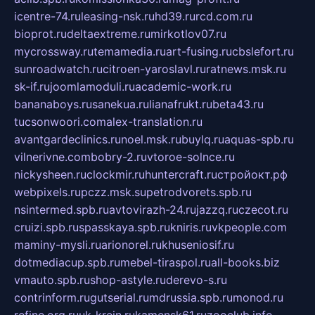
icentre-74.ru
leasing-nsk.ru
hd39.ru
rcd.com.ru
bioprot.ru
deltaextreme.ru
mirkotlov07.ru
mycrossway.ru
temamedia.ru
art-fusing.ru
cbslefort.ru
sunroadwatch.ru
citroen-yaroslavl.ru
ratnews.msk.ru
sk-if.ru
joomlamoduli.ru
academic-work.ru
bananaboys.ru
sanekua.ru
lianafrukt.ru
beta43.ru
tucsonwoori.com
alex-translation.ru
avantgardeclinics.ru
noel.msk.ru
buylq.ru
aquas-spb.ru
vilnerivne.com
bobry-2.ru
vtoroe-solnce.ru
nickysheen.ru
clockmir.ru
huntercraft.ru
стройокт.рф
webpixels.ru
pczz.msk.su
petrodvorets.spb.ru
nsintermed.spb.ru
avtovirazh-24.ru
jazzq.ru
czecot.ru
cruizi.spb.ru
spasskaya.spb.ru
kniris.ru
vkpeople.com
maminy-mysli.ru
arionorel.ru
khuseniosif.ru
dotmediacup.spb.ru
mebel-tiraspol.ru
all-books.biz
vmauto.spb.ru
shop-astyle.ru
derevo-s.ru
contrinform.ru
gutserial.ru
mdrussia.spb.ru
monod.ru