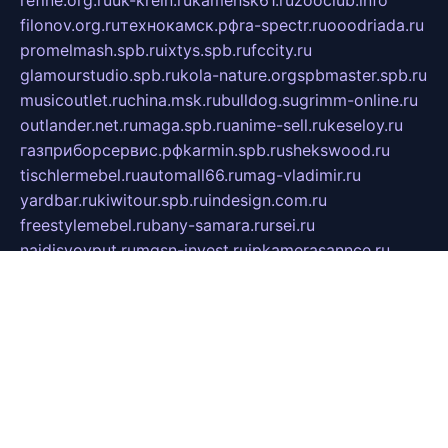
refine.org.ru
uk-krein.ru
kamensk61.ru
zooclub.info
filonov.org.ru
технокамск.рф
ra-spectr.ru
ooodriada.ru
promelmash.spb.ru
ixtys.spb.ru
fccity.ru
glamourstudio.spb.ru
kola-nature.org
spbmaster.spb.ru
musicoutlet.ru
china.msk.ru
bulldog.su
grimm-online.ru
outlander.net.ru
maga.spb.ru
anime-sell.ru
keseloy.ru
газприборсервис.рф
karmin.spb.ru
shekswood.ru
tischlermebel.ru
automall66.ru
mag-vladimir.ru
yardbar.ru
kiwitour.spb.ru
indesign.com.ru
freestylemebel.ru
bany-samara.ru
rsei.ru
naidisvoyput.ru
mgsn-invest.ru
ipkamerasannce.ru
alicante-house.ru
ibelka74.ru
cozyhouse.info
vlkargalev-studio.ru
700mb.ru
figura-ufa.ru
alina-live.ru
belarusiannews.ru
womenknow.ru
dos-vniimk.ru
sega.net.ru
dv.net.ru
phenomenonsofhistory.com
telesputnik.net.ru
wall.pp.ru
pylesosroidmi.ru
gtc-clan.ru
cligs.ru
bibikazap.ru
popova.org.ru
netwhistler.spb.ru
bellvil.ru
bonzon.ru
iss-vladik.ru