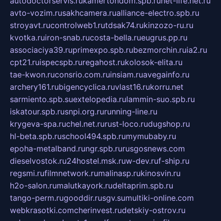
autodoctorservis.ru
kamertondom.spb.ru
net-life.net.ru
avto-vozim.ru
sakhcamera.ru
alliance-electro.spb.ru
stroyavt.ru
controlweb1.ru
tdsak74.ru
kinzozo-ru.ru
kvotka.ru
iron-snab.ru
costa-bella.ru
eugrus.pp.ru
associaciya39.ru
primexpo.spb.ru
bezmorchin.ru
ia2.ru
cpt21.ru
ispecspb.ru
regahost.ru
kolosok-elita.ru
tae-kwon.ru
consrio.com.ru
insiam.ru
avegainfo.ru
archery161.ru
bigencyclica.ru
vlast16.ru
korru.net
sarmiento.spb.su
extelopedia.ru
lammin-suo.spb.ru
iskatour.spb.ru
snpi.org.ru
running-line.ru
krygeva-spa.ru
chel.net.ru
rust-loco.ru
dugshop.ru
hl-beta.spb.ru
school494.spb.ru
mymubaby.ru
epoha-metalband.ru
ngr.spb.ru
rusgosnews.com
dieselvostok.ru
24hostel.msk.ru
w-dev.ru
f-ship.ru
regsmi.ru
filmnetwork.ru
malinasp.ru
kinosvin.ru
h2o-salon.ru
malutkayork.ru
deltaprim.spb.ru
tango-perm.ru
gooddir.ru
sgv.su
multiki-online.com
webkrasotki.com
cherinvest.ru
detskiy-ostrov.ru