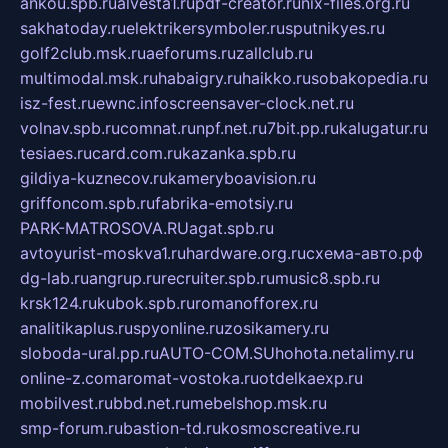
ankou.spb.ru
alvesta1.ru
pdf-creator.ru
nix-files.org.ru
sakhatoday.ru
elektrikersymboler.ru
sputnikyes.ru
golf2club.msk.ru
aeforums.ru
zallclub.ru
multimodal.msk.ru
habaigry.ru
haikko.ru
sobakopedia.ru
isz-fest.ru
ewnc.info
screensaver-clock.net.ru
volnav.spb.ru
comnat.ru
npf.net.ru
7bit.pp.ru
kalugatur.ru
tesiaes.ru
card.com.ru
kazanka.spb.ru
gildiya-kuznecov.ru
kameryboavision.ru
griffoncom.spb.ru
fabrika-emotsiy.ru
PARK-MATROSOVA.RU
agat.spb.ru
avtoyurist-moskva1.ru
hardware.org.ru
схема-авто.рф
dg-lab.ru
angrup.ru
recruiter.spb.ru
music8.spb.ru
krsk124.ru
kubok.spb.ru
romanofforex.ru
analitikaplus.ru
spyonline.ru
zosikamery.ru
sloboda-ural.pp.ru
AUTO-COM.SU
hohota.net
alimy.ru
online-z.com
aromat-vostoka.ru
otdelkaexp.ru
mobilvest.ru
bbd.net.ru
mebelshop.msk.ru
smp-forum.ru
bastion-td.ru
kosmoscreative.ru