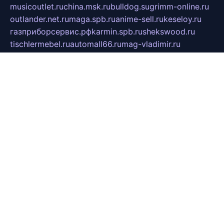
musicoutlet.ru
china.msk.ru
bulldog.su
grimm-online.ru
outlander.net.ru
maga.spb.ru
anime-sell.ru
keseloy.ru
газприборсервис.рф
karmin.spb.ru
shekswood.ru
tischlermebel.ru
automall66.ru
mag-vladimir.ru
yardbar.ru
kiwitour.spb.ru
indesign.com.ru
freestylemebel.ru
bany-samara.ru
rsei.ru
naidisvoyput.ru
mgsn-invest.ru
ipkamerasannce.ru
alicante-house.ru
ibelka74.ru
cozyhouse.info
vlkargalev-studio.ru
700mb.ru
figura-ufa.ru
alina-live.ru
belarusiannews.ru
womenknow.ru
dos-vniimk.ru
sega.net.ru
dv.net.ru
phenomenonsofhistory.com
telesputnik.net.ru
wall.pp.ru
pylesosroidmi.ru
gtc-clan.ru
cligs.ru
bibikazap.ru
popova.org.ru
netwhistler.spb.ru
bellvil.ru
bonzon.ru
iss-vladik.ru
defiparis.net.ru
las-gryzas.ru
amku.ru
electednews.spb.ru
feather.org.ru
spar72.ru
tankiigri.ru
dominus.com.ru
ibtree.ru
sanykool.pp.ru
unixlib.org.ru
menatep.spb.ru
gartenterrassen.ru
printeka.ru