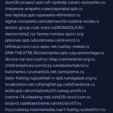
dum26.ru
ruspol.spb.ru
fr-opendp.ru
kam-solnyshko.ru
cheyenne-arapaho.ru
sevzapmetal.spb.ru
ted-lapidus.spb.ru
parasite-eliminator.ru
sigma-complete.ru
modernworld.ru
dama-moda.ru
eholot-group.ru
sk-nvkz.ru
DRONGOLD.RU
democratia2.ru
i-farmer.ru
mass-sport.org
jablonex.spb.ru
bookmess.ru
linkword.ru
refineua.com.ru
cs-spec.net.ru
altay-mebel.ru
DNK-THEATRE.RU
mechaniks.spb.ru
ipcamtechage.ru
skosta.ru
a-sun.ru
stroy-ldsp.ru
snowlands.org.ru
childrensshoes.ru
mrlizzy.ru
mebelsofiakrd.ru
bulizhenko.ru
rumantick.net.ru
mtszerno.ru
daily-fishing.ru
glushiteli-v-spb.ru
megasat.org.ru
localization.net.ru
flyingfish.pp.ru
ds5teremok.ru
aclib.spb.ru
komissionka30.ru
mag-profit.ru
icentre-74.ru
leasing-nsk.ru
hd39.ru
rcd.com.ru
bioprot.ru
deltaextreme.ru
mirkotlov07.ru
mycrossway.ru
temamedia.ru
art-fusing.ru
cbslefort.ru