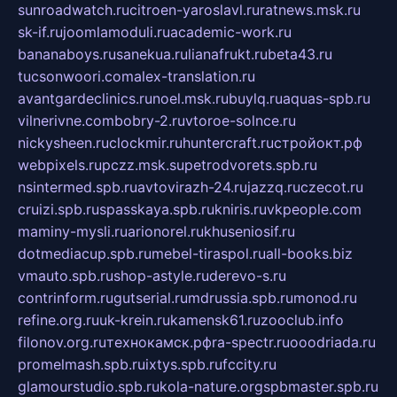
sunroadwatch.ru
citroen-yaroslavl.ru
ratnews.msk.ru
sk-if.ru
joomlamoduli.ru
academic-work.ru
bananaboys.ru
sanekua.ru
lianafrukt.ru
beta43.ru
tucsonwoori.com
alex-translation.ru
avantgardeclinics.ru
noel.msk.ru
buylq.ru
aquas-spb.ru
vilnerivne.com
bobry-2.ru
vtoroe-solnce.ru
nickysheen.ru
clockmir.ru
huntercraft.ru
стройокт.рф
webpixels.ru
pczz.msk.su
petrodvorets.spb.ru
nsintermed.spb.ru
avtovirazh-24.ru
jazzq.ru
czecot.ru
cruizi.spb.ru
spasskaya.spb.ru
kniris.ru
vkpeople.com
maminy-mysli.ru
arionorel.ru
khuseniosif.ru
dotmediacup.spb.ru
mebel-tiraspol.ru
all-books.biz
vmauto.spb.ru
shop-astyle.ru
derevo-s.ru
contrinform.ru
gutserial.ru
mdrussia.spb.ru
monod.ru
refine.org.ru
uk-krein.ru
kamensk61.ru
zooclub.info
filonov.org.ru
технокамск.рф
ra-spectr.ru
ooodriada.ru
promelmash.spb.ru
ixtys.spb.ru
fccity.ru
glamourstudio.spb.ru
kola-nature.org
spbmaster.spb.ru