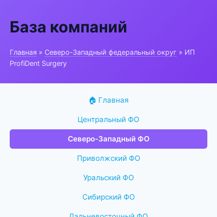
База компаний
Главная
»
Северо-Западный федеральный округ
» ИП
ProfiDent Surgery
🏠 Главная
Центральный ФО
Северо-Западный ФО
Приволжский ФО
Уральский ФО
Сибирский ФО
Дальневосточный ФО