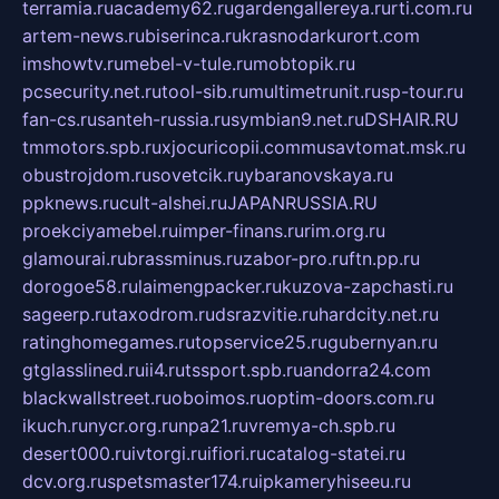
terramia.ru
academy62.ru
gardengallereya.ru
rti.com.ru
artem-news.ru
biserinca.ru
krasnodarkurort.com
imshowtv.ru
mebel-v-tule.ru
mobtopik.ru
pcsecurity.net.ru
tool-sib.ru
multimetrunit.ru
sp-tour.ru
fan-cs.ru
santeh-russia.ru
symbian9.net.ru
DSHAIR.RU
tmmotors.spb.ru
xjocuricopii.com
musavtomat.msk.ru
obustrojdom.ru
sovetcik.ru
ybaranovskaya.ru
ppknews.ru
cult-alshei.ru
JAPANRUSSIA.RU
proekciyamebel.ru
imper-finans.ru
rim.org.ru
glamourai.ru
brassminus.ru
zabor-pro.ru
ftn.pp.ru
dorogoe58.ru
laimengpacker.ru
kuzova-zapchasti.ru
sageerp.ru
taxodrom.ru
dsrazvitie.ru
hardcity.net.ru
ratinghomegames.ru
topservice25.ru
gubernyan.ru
gtglasslined.ru
ii4.ru
tssport.spb.ru
andorra24.com
blackwallstreet.ru
oboimos.ru
optim-doors.com.ru
ikuch.ru
nycr.org.ru
npa21.ru
vremya-ch.spb.ru
desert000.ru
ivtorgi.ru
ifiori.ru
catalog-statei.ru
dcv.org.ru
spetsmaster174.ru
ipkameryhiseeu.ru