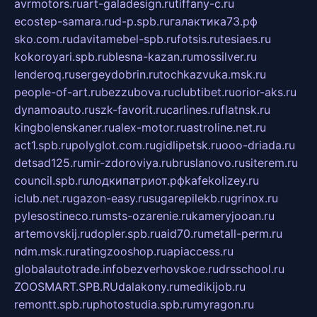
avrmotors.ru
art-galadesign.ru
tiffany-c.ru
ecostep-samara.ru
d-p.spb.ru
галактика73.рф
sko.com.ru
davitamebel-spb.ru
fotsis.ru
tesiaes.ru
kokoroyari.spb.ru
blesna-kazan.ru
mossilver.ru
lenderoq.ru
sergeydobrin.ru
tochkazvuka.msk.ru
people-of-art.ru
bezzubova.ru
clubtibet.ru
orior-aks.ru
dynamoauto.ru
szk-favorit.ru
carlines.ru
flatnsk.ru
kingbolenskaner.ru
alex-motor.ru
astroline.net.ru
act1.spb.ru
polyglot.com.ru
gidlipetsk.ru
ooo-driada.ru
detsad125.ru
mir-zdoroviya.ru
bruslanovo.ru
siterem.ru
council.spb.ru
лодкипатриот.рф
kafekolizey.ru
iclub.net.ru
gazon-easy.ru
sugarepilekb.ru
grinox.ru
pylesostineco.ru
msts-ozarenie.ru
kameryjooan.ru
artemovskij.ru
dopler.spb.ru
aid70.ru
metall-perm.ru
ndm.msk.ru
ratingzooshop.ru
apiaccess.ru
globalautotrade.info
bezverhovskoe.ru
drsschool.ru
ZOOSMART.SPB.RU
dalakony.ru
medikijob.ru
remontt.spb.ru
photostudia.spb.ru
myragon.ru