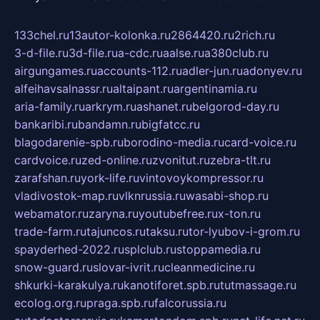
133chel.ru
13autor-kolonka.ru
2864420.ru
2rich.ru
3-d-file.ru
3d-file.ru
a-cdc.ru
aalse.ru
a380club.ru
airgungames.ru
accounts-112.ru
adler-jun.ru
adonyev.ru
alfeihavsalnassr.ru
altaipant.ru
argentinamia.ru
aria-family.ru
arkrym.ru
ashanet.ru
belgorod-day.ru
bankaribi.ru
bandamn.ru
bigfatcc.ru
blagodarenie-spb.ru
borodino-media.ru
card-voice.ru
cardvoice.ru
zed-online.ru
zvonitut.ru
zebra-tlt.ru
zarafshan.ru
york-life.ru
vintovoykompressor.ru
vladivostok-map.ru
vlknrussia.ru
wasabi-shop.ru
webamator.ru
zaryna.ru
youtubefree.ru
x-ton.ru
trade-farm.ru
tajuncos.ru
taksu.ru
tor-lyubov-i-grom.ru
spayderhed-2022.ru
splclub.ru
stoppamedia.ru
snow-guard.ru
slovar-ivrit.ru
cleanmedicine.ru
shkurki-karakulya.ru
kanotiforet.spb.ru
tutmassage.ru
ecolog.org.ru
praga.spb.ru
falcorussia.ru