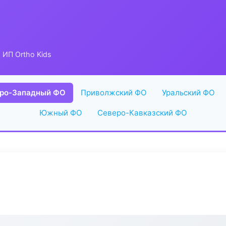
 ИП Ortho Kids
ро-Западный ФО
Приволжский ФО
Уральский ФО
Южный ФО
Северо-Кавказский ФО