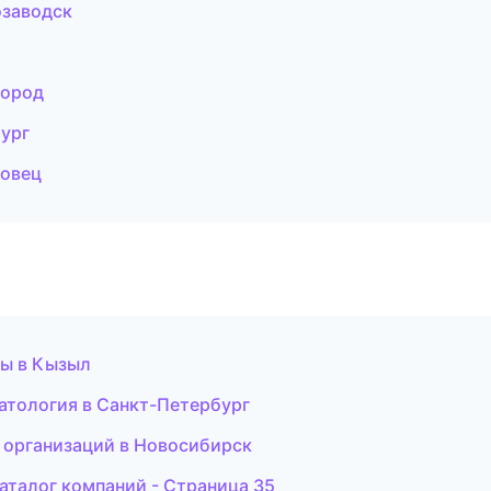
озаводск
город
бург
повец
ры в Кызыл
атология в Санкт-Петербург
 организаций в Новосибирск
аталог компаний - Страница 35