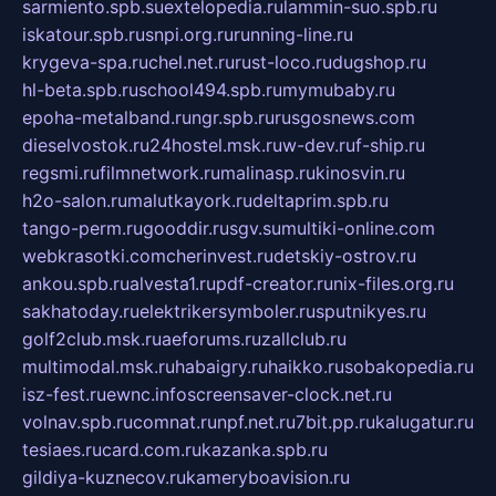
sarmiento.spb.su
extelopedia.ru
lammin-suo.spb.ru
iskatour.spb.ru
snpi.org.ru
running-line.ru
krygeva-spa.ru
chel.net.ru
rust-loco.ru
dugshop.ru
hl-beta.spb.ru
school494.spb.ru
mymubaby.ru
epoha-metalband.ru
ngr.spb.ru
rusgosnews.com
dieselvostok.ru
24hostel.msk.ru
w-dev.ru
f-ship.ru
regsmi.ru
filmnetwork.ru
malinasp.ru
kinosvin.ru
h2o-salon.ru
malutkayork.ru
deltaprim.spb.ru
tango-perm.ru
gooddir.ru
sgv.su
multiki-online.com
webkrasotki.com
cherinvest.ru
detskiy-ostrov.ru
ankou.spb.ru
alvesta1.ru
pdf-creator.ru
nix-files.org.ru
sakhatoday.ru
elektrikersymboler.ru
sputnikyes.ru
golf2club.msk.ru
aeforums.ru
zallclub.ru
multimodal.msk.ru
habaigry.ru
haikko.ru
sobakopedia.ru
isz-fest.ru
ewnc.info
screensaver-clock.net.ru
volnav.spb.ru
comnat.ru
npf.net.ru
7bit.pp.ru
kalugatur.ru
tesiaes.ru
card.com.ru
kazanka.spb.ru
gildiya-kuznecov.ru
kameryboavision.ru