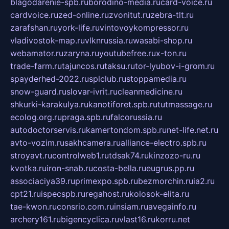
blagodarenie-spb.ru
borodino-media.ru
card-voice.ru
cardvoice.ru
zed-online.ru
zvonitut.ru
zebra-tlt.ru
zarafshan.ru
york-life.ru
vintovoykompressor.ru
vladivostok-map.ru
vlknrussia.ru
wasabi-shop.ru
webamator.ru
zaryna.ru
youtubefree.ru
x-ton.ru
trade-farm.ru
tajuncos.ru
taksu.ru
tor-lyubov-i-grom.ru
spayderhed-2022.ru
splclub.ru
stoppamedia.ru
snow-guard.ru
slovar-ivrit.ru
cleanmedicine.ru
shkurki-karakulya.ru
kanotiforet.spb.ru
tutmassage.ru
ecolog.org.ru
praga.spb.ru
falcorussia.ru
autodoctorservis.ru
kamertondom.spb.ru
net-life.net.ru
avto-vozim.ru
sakhcamera.ru
alliance-electro.spb.ru
stroyavt.ru
controlweb1.ru
tdsak74.ru
kinzozo-ru.ru
kvotka.ru
iron-snab.ru
costa-bella.ru
eugrus.pp.ru
associaciya39.ru
primexpo.spb.ru
bezmorchin.ru
ia2.ru
cpt21.ru
ispecspb.ru
regahost.ru
kolosok-elita.ru
tae-kwon.ru
consrio.com.ru
insiam.ru
avegainfo.ru
archery161.ru
bigencyclica.ru
vlast16.ru
korru.net