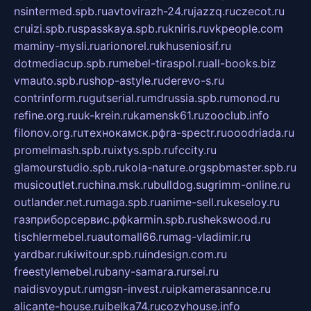
nsintermed.spb.ru
avtovirazh-24.ru
jazzq.ru
czecot.ru
cruizi.spb.ru
spasskaya.spb.ru
kniris.ru
vkpeople.com
maminy-mysli.ru
arionorel.ru
khuseniosif.ru
dotmediacup.spb.ru
mebel-tiraspol.ru
all-books.biz
vmauto.spb.ru
shop-astyle.ru
derevo-s.ru
contrinform.ru
gutserial.ru
mdrussia.spb.ru
monod.ru
refine.org.ru
uk-krein.ru
kamensk61.ru
zooclub.info
filonov.org.ru
технокамск.рф
ra-spectr.ru
ooodriada.ru
promelmash.spb.ru
ixtys.spb.ru
fccity.ru
glamourstudio.spb.ru
kola-nature.org
spbmaster.spb.ru
musicoutlet.ru
china.msk.ru
bulldog.su
grimm-online.ru
outlander.net.ru
maga.spb.ru
anime-sell.ru
keseloy.ru
газприборсервис.рф
karmin.spb.ru
shekswood.ru
tischlermebel.ru
automall66.ru
mag-vladimir.ru
yardbar.ru
kiwitour.spb.ru
indesign.com.ru
freestylemebel.ru
bany-samara.ru
rsei.ru
naidisvoyput.ru
mgsn-invest.ru
ipkamerasannce.ru
alicante-house.ru
ibelka74.ru
cozyhouse.info