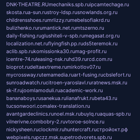
DNK-THEATRE.RU
mechaniks.spb.ru
ipcamtechage.ru
skosta.ru
a-sun.ru
stroy-ldsp.ru
snowlands.org.ru
childrensshoes.ru
mrlizzy.ru
mebelsofiakrd.ru
bulizhenko.ru
rumantick.net.ru
mtszerno.ru
daily-fishing.ru
glushiteli-v-spb.ru
megasat.org.ru
localization.net.ru
flyingfish.pp.ru
ds5teremok.ru
aclib.spb.ru
komissionka30.ru
mag-profit.ru
icentre-74.ru
leasing-nsk.ru
hd39.ru
rcd.com.ru
bioprot.ru
deltaextreme.ru
mirkotlov07.ru
mycrossway.ru
temamedia.ru
art-fusing.ru
cbslefort.ru
sunroadwatch.ru
citroen-yaroslavl.ru
ratnews.msk.ru
sk-if.ru
joomlamoduli.ru
academic-work.ru
bananaboys.ru
sanekua.ru
lianafrukt.ru
beta43.ru
tucsonwoori.com
alex-translation.ru
avantgardeclinics.ru
noel.msk.ru
buylq.ru
aquas-spb.ru
vilnerivne.com
bobry-2.ru
vtoroe-solnce.ru
nickysheen.ru
clockmir.ru
huntercraft.ru
стройокт.рф
webpixels.ru
pczz.msk.su
petrodvorets.spb.ru