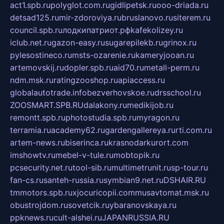
act1.spb.ru
polyglot.com.ru
gidlipetsk.ru
ooo-driada.ru
detsad125.ru
mir-zdoroviya.ru
bruslanovo.ru
siterem.ru
council.spb.ru
лодкипатриот.рф
kafekolizey.ru
iclub.net.ru
gazon-easy.ru
sugarepilekb.ru
grinox.ru
pylesostineco.ru
msts-ozarenie.ru
kameryjooan.ru
artemovskij.ru
dopler.spb.ru
aid70.ru
metall-perm.ru
ndm.msk.ru
ratingzooshop.ru
apiaccess.ru
globalautotrade.info
bezverhovskoe.ru
drsschool.ru
ZOOSMART.SPB.RU
dalakony.ru
medikijob.ru
remontt.spb.ru
photostudia.spb.ru
myragon.ru
terramia.ru
academy62.ru
gardengallereya.ru
rti.com.ru
artem-news.ru
biserinca.ru
krasnodarkurort.com
imshowtv.ru
mebel-v-tule.ru
mobtopik.ru
pcsecurity.net.ru
tool-sib.ru
multimetrunit.ru
sp-tour.ru
fan-cs.ru
santeh-russia.ru
symbian9.net.ru
DSHAIR.RU
tmmotors.spb.ru
xjocuricopii.com
musavtomat.msk.ru
obustrojdom.ru
sovetcik.ru
ybaranovskaya.ru
ppknews.ru
cult-alshei.ru
JAPANRUSSIA.RU