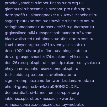
proekciyamebel.ru
imper-finans.ru
rim.org.ru
glamourai.ru
brassminus.ru
zabor-pro.ru
ftn.pp.ru
dorogoe58.ru
laimengpacker.ru
kuzova-zapchasti.ru
sageerp.ru
taxodrom.ru
dsrazvitie.ru
hardcity.net.ru
ratinghomegames.ru
topservice25.ru
gubernyan.ru
gtglasslined.ru
ii4.ru
tssport.spb.ru
andorra24.com
blackwallstreet.ru
oboimos.ru
optim-doors.com.ru
ikuch.ru
nycr.org.ru
npa21.ru
vremya-ch.spb.ru
desert000.ru
ivtorgi.ru
ifiori.ru
catalog-statei.ru
dcv.org.ru
spetsmaster174.ru
ipkameryhiseeu.ru
dum26.ru
ruspol.spb.ru
fr-opendp.ru
kam-solnyshko.ru
cheyenne-arapaho.ru
sevzapmetal.spb.ru
ted-lapidus.spb.ru
parasite-eliminator.ru
sigma-complete.ru
modernworld.ru
dama-moda.ru
eholot-group.ru
sk-nvkz.ru
DRONGOLD.RU
democratia2.ru
i-farmer.ru
mass-sport.org
jablonex.spb.ru
bookmess.ru
linkword.ru
refineua.com.ru
cs-spec.net.ru
altay-mebel.ru