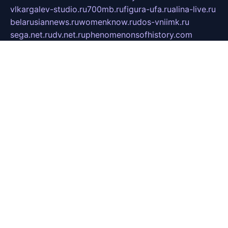
vlkargalev-studio.ru
700mb.ru
figura-ufa.ru
alina-live.ru
belarusiannews.ru
womenknow.ru
dos-vniimk.ru
sega.net.ru
dv.net.ru
phenomenonsofhistory.com
telesputnik.net.ru
wall.pp.ru
pylesosroidmi.ru
gtc-clan.ru
cligs.ru
bibikazap.ru
popova.org.ru
netwhistler.spb.ru
bellvil.ru
bonzon.ru
iss-vladik.ru
defiparis.net.ru
las-gryzas.ru
amku.ru
electednews.spb.ru
feather.org.ru
spar72.ru
tankiigri.ru
dominus.com.ru
ibtree.ru
sanykool.pp.ru
unixlib.org.ru
menatep.spb.ru
gartenterrassen.ru
printeka.ru
skvozilka.com.ru
parkovka-pub.ru
lovemobi.ru
art-ru.ru
emulatorz.com.ru
alucomp.com.ru
tatforum.com.ru
alternativa-profi.ru
dermakler.ru
artsurvey.ru
aredir.ru
khimspas.ru
centr-maxi.ru
2018r.ru
bort-stomer-defort.ru
professional2.ru
gibsons.ru
artselena.ru
art-pilot.ru
ingredient.spb.ru
npfpolimer.spb.ru
argentum.spb.ru
hom-edu.ru
af-num.ru
cashadvanceamericasev.org
trexp.spb.ru