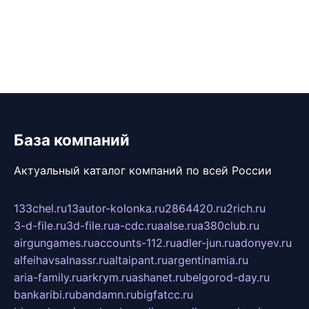
База компаний
Актуальный каталог компаний по всей России
133chel.ru
13autor-kolonka.ru
2864420.ru
2rich.ru
3-d-file.ru
3d-file.ru
a-cdc.ru
aalse.ru
a380club.ru
airgungames.ru
accounts-112.ru
adler-jun.ru
adonyev.ru
alfeihavsalnassr.ru
altaipant.ru
argentinamia.ru
aria-family.ru
arkrym.ru
ashanet.ru
belgorod-day.ru
bankaribi.ru
bandamn.ru
bigfatcc.ru