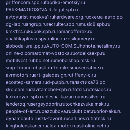
griffoncom.spb.ru
fabrika-emotsiy.ru
PARK-MATROSOVA.RU
agat.spb.ru
avtoyurist-moskva1.ru
hardware.org.ru
схема-авто.рф
dg-lab.ru
angrup.ru
recruiter.spb.ru
music8.spb.ru
krsk124.ru
kubok.spb.ru
romanofforex.ru
analitikaplus.ru
spyonline.ru
zosikamery.ru
sloboda-ural.pp.ru
AUTO-COM.SU
hohota.net
alimy.ru
online-z.com
aromat-vostoka.ru
otdelkaexp.ru
mobilvest.ru
bbd.net.ru
mebelshop.msk.ru
smp-forum.ru
bastion-td.ru
kosmoscreative.ru
avrmotors.ru
art-galadesign.ru
tiffany-c.ru
ecostep-samara.ru
d-p.spb.ru
галактика73.рф
sko.com.ru
davitamebel-spb.ru
fotsis.ru
tesiaes.ru
kokoroyari.spb.ru
blesna-kazan.ru
mossilver.ru
lenderoq.ru
sergeydobrin.ru
tochkazvuka.msk.ru
people-of-art.ru
bezzubova.ru
clubtibet.ru
orior-aks.ru
dynamoauto.ru
szk-favorit.ru
carlines.ru
flatnsk.ru
kingbolenskaner.ru
alex-motor.ru
astroline.net.ru