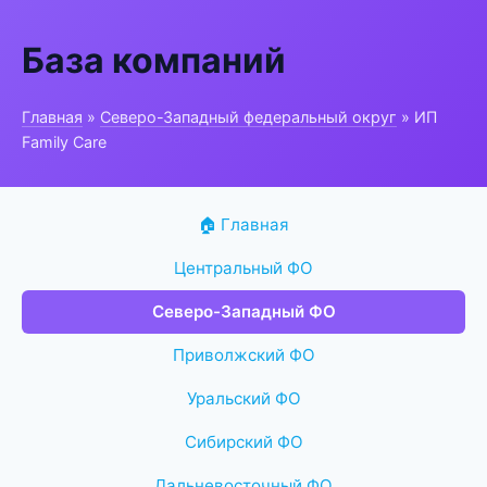
База компаний
Главная
»
Северо-Западный федеральный округ
» ИП
Family Care
🏠 Главная
Центральный ФО
Северо-Западный ФО
Приволжский ФО
Уральский ФО
Сибирский ФО
Дальневосточный ФО