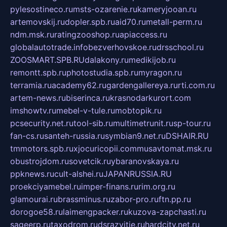
pylesostineco.ru
msts-ozarenie.ru
kameryjooan.ru
artemovskij.ru
dopler.spb.ru
aid70.ru
metall-perm.ru
ndm.msk.ru
ratingzooshop.ru
apiaccess.ru
globalautotrade.info
bezverhovskoe.ru
drsschool.ru
ZOOSMART.SPB.RU
dalakony.ru
medikijob.ru
remontt.spb.ru
photostudia.spb.ru
myragon.ru
terramia.ru
academy62.ru
gardengallereya.ru
rti.com.ru
artem-news.ru
biserinca.ru
krasnodarkurort.com
imshowtv.ru
mebel-v-tule.ru
mobtopik.ru
pcsecurity.net.ru
tool-sib.ru
multimetrunit.ru
sp-tour.ru
fan-cs.ru
santeh-russia.ru
symbian9.net.ru
DSHAIR.RU
tmmotors.spb.ru
xjocuricopii.com
musavtomat.msk.ru
obustrojdom.ru
sovetcik.ru
ybaranovskaya.ru
ppknews.ru
cult-alshei.ru
JAPANRUSSIA.RU
proekciyamebel.ru
imper-finans.ru
rim.org.ru
glamourai.ru
brassminus.ru
zabor-pro.ru
ftn.pp.ru
dorogoe58.ru
laimengpacker.ru
kuzova-zapchasti.ru
sageerp.ru
taxodrom.ru
dsrazvitie.ru
hardcity.net.ru