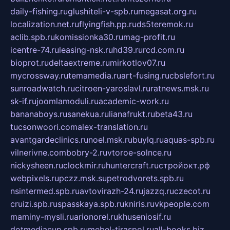
daily-fishing.ru
glushiteli-v-spb.ru
megasat.org.ru
localization.net.ru
flyingfish.pp.ru
ds5teremok.ru
aclib.spb.ru
komissionka30.ru
mag-profit.ru
icentre-74.ru
leasing-nsk.ru
hd39.ru
rcd.com.ru
bioprot.ru
deltaextreme.ru
mirkotlov07.ru
mycrossway.ru
temamedia.ru
art-fusing.ru
cbslefort.ru
sunroadwatch.ru
citroen-yaroslavl.ru
ratnews.msk.ru
sk-if.ru
joomlamoduli.ru
academic-work.ru
bananaboys.ru
sanekua.ru
lianafrukt.ru
beta43.ru
tucsonwoori.com
alex-translation.ru
avantgardeclinics.ru
noel.msk.ru
buylq.ru
aquas-spb.ru
vilnerivne.com
bobry-2.ru
vtoroe-solnce.ru
nickysheen.ru
clockmir.ru
huntercraft.ru
стройокт.рф
webpixels.ru
pczz.msk.su
petrodvorets.spb.ru
nsintermed.spb.ru
avtovirazh-24.ru
jazzq.ru
czecot.ru
cruizi.spb.ru
spasskaya.spb.ru
kniris.ru
vkpeople.com
maminy-mysli.ru
arionorel.ru
khuseniosif.ru
dotmediacup.spb.ru
mebel-tiraspol.ru
all-books.biz