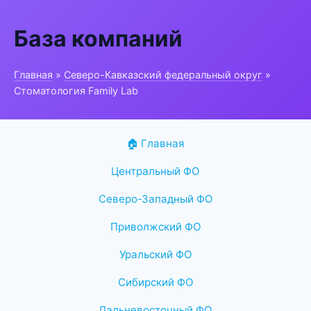
База компаний
Главная
»
Северо-Кавказский федеральный округ
»
Стоматология Family Lab
🏠 Главная
Центральный ФО
Северо-Западный ФО
Приволжский ФО
Уральский ФО
Сибирский ФО
Дальневосточный ФО