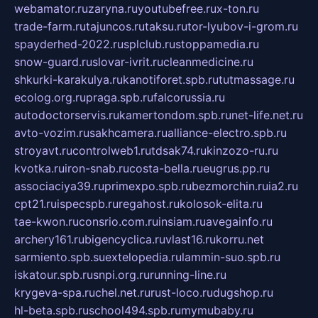
webamator.ru
zaryna.ru
youtubefree.ru
x-ton.ru
trade-farm.ru
tajuncos.ru
taksu.ru
tor-lyubov-i-grom.ru
spayderhed-2022.ru
splclub.ru
stoppamedia.ru
snow-guard.ru
slovar-ivrit.ru
cleanmedicine.ru
shkurki-karakulya.ru
kanotiforet.spb.ru
tutmassage.ru
ecolog.org.ru
praga.spb.ru
falcorussia.ru
autodoctorservis.ru
kamertondom.spb.ru
net-life.net.ru
avto-vozim.ru
sakhcamera.ru
alliance-electro.spb.ru
stroyavt.ru
controlweb1.ru
tdsak74.ru
kinzozo-ru.ru
kvotka.ru
iron-snab.ru
costa-bella.ru
eugrus.pp.ru
associaciya39.ru
primexpo.spb.ru
bezmorchin.ru
ia2.ru
cpt21.ru
ispecspb.ru
regahost.ru
kolosok-elita.ru
tae-kwon.ru
consrio.com.ru
insiam.ru
avegainfo.ru
archery161.ru
bigencyclica.ru
vlast16.ru
korru.net
sarmiento.spb.su
extelopedia.ru
lammin-suo.spb.ru
iskatour.spb.ru
snpi.org.ru
running-line.ru
krygeva-spa.ru
chel.net.ru
rust-loco.ru
dugshop.ru
hl-beta.spb.ru
school494.spb.ru
mymubaby.ru