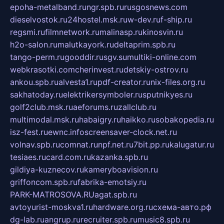
epoha-metalband.ru
ngr.spb.ru
rusgosnews.com
dieselvostok.ru
24hostel.msk.ru
w-dev.ru
f-ship.ru
regsmi.ru
filmnetwork.ru
malinasp.ru
kinosvin.ru
h2o-salon.ru
malutkayork.ru
deltaprim.spb.ru
tango-perm.ru
gooddir.ru
sgv.su
multiki-online.com
webkrasotki.com
cherinvest.ru
detskiy-ostrov.ru
ankou.spb.ru
alvesta1.ru
pdf-creator.ru
nix-files.org.ru
sakhatoday.ru
elektrikersymboler.ru
sputnikyes.ru
golf2club.msk.ru
aeforums.ru
zallclub.ru
multimodal.msk.ru
habaigry.ru
haikko.ru
sobakopedia.ru
isz-fest.ru
ewnc.info
screensaver-clock.net.ru
volnav.spb.ru
comnat.ru
npf.net.ru
7bit.pp.ru
kalugatur.ru
tesiaes.ru
card.com.ru
kazanka.spb.ru
gildiya-kuznecov.ru
kameryboavision.ru
griffoncom.spb.ru
fabrika-emotsiy.ru
PARK-MATROSOVA.RU
agat.spb.ru
avtoyurist-moskva1.ru
hardware.org.ru
схема-авто.рф
dg-lab.ru
angrup.ru
recruiter.spb.ru
music8.spb.ru