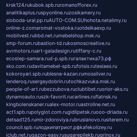
krsk124.ru
kubok.spb.ru
romanofforex.ru
analitikaplus.ru
spyonline.ru
zosikamery.ru
sloboda-ural.pp.ru
AUTO-COM.SU
hohota.net
alimy.ru
online-z.com
aromat-vostoka.ru
otdelkaexp.ru
mobilvest.ru
bbd.net.ru
mebelshop.msk.ru
smp-forum.ru
bastion-td.ru
kosmoscreative.ru
avrmotors.ru
art-galadesign.ru
tiffany-c.ru
ecostep-samara.ru
d-p.spb.ru
галактика73.рф
sko.com.ru
davitamebel-spb.ru
fotsis.ru
tesiaes.ru
kokoroyari.spb.ru
blesna-kazan.ru
mossilver.ru
lenderoq.ru
sergeydobrin.ru
tochkazvuka.msk.ru
people-of-art.ru
bezzubova.ru
clubtibet.ru
orior-aks.ru
dynamoauto.ru
szk-favorit.ru
carlines.ru
flatnsk.ru
kingbolenskaner.ru
alex-motor.ru
astroline.net.ru
act1.spb.ru
polyglot.com.ru
gidlipetsk.ru
ooo-driada.ru
detsad125.ru
mir-zdoroviya.ru
bruslanovo.ru
siterem.ru
council.spb.ru
лодкипатриот.рф
kafekolizey.ru
iclub.net.ru
gazon-easy.ru
sugarepilekb.ru
grinox.ru