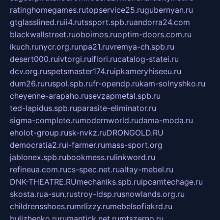
ratinghomegames.ru
topservice25.ru
gubernyan.ru
gtglasslined.ru
ii4.ru
tssport.spb.ru
andorra24.com
blackwallstreet.ru
oboimos.ru
optim-doors.com.ru
ikuch.ru
nycr.org.ru
npa21.ru
vremya-ch.spb.ru
desert000.ru
ivtorgi.ru
ifiori.ru
catalog-statei.ru
dcv.org.ru
spetsmaster174.ru
ipkameryhiseeu.ru
dum26.ru
ruspol.spb.ru
fr-opendp.ru
kam-solnyshko.ru
cheyenne-arapaho.ru
sevzapmetal.spb.ru
ted-lapidus.spb.ru
parasite-eliminator.ru
sigma-complete.ru
modernworld.ru
dama-moda.ru
eholot-group.ru
sk-nvkz.ru
DRONGOLD.RU
democratia2.ru
i-farmer.ru
mass-sport.org
jablonex.spb.ru
bookmess.ru
linkword.ru
refineua.com.ru
cs-spec.net.ru
altay-mebel.ru
DNK-THEATRE.RU
mechaniks.spb.ru
ipcamtechage.ru
skosta.ru
a-sun.ru
stroy-ldsp.ru
snowlands.org.ru
childrensshoes.ru
mrlizzy.ru
mebelsofiakrd.ru
bulizhenko.ru
rumantick.net.ru
mtszerno.ru