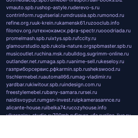
vmauto.spb.ru
shop-astyle.ru
derevo-s.ru
contrinform.ru
gutserial.ru
mdrussia.spb.ru
monod.ru
refine.org.ru
uk-krein.ru
kamensk61.ru
zooclub.info
filonov.org.ru
технокамск.рф
ra-spectr.ru
ooodriada.ru
promelmash.spb.ru
ixtys.spb.ru
fccity.ru
glamourstudio.spb.ru
kola-nature.org
spbmaster.spb.ru
musicoutlet.ru
china.msk.ru
bulldog.su
grimm-online.ru
outlander.net.ru
maga.spb.ru
anime-sell.ru
keseloy.ru
газприборсервис.рф
karmin.spb.ru
shekswood.ru
tischlermebel.ru
automall66.ru
mag-vladimir.ru
yardbar.ru
kiwitour.spb.ru
indesign.com.ru
freestylemebel.ru
bany-samara.ru
rsei.ru
naidisvoyput.ru
mgsn-invest.ru
ipkamerasannce.ru
alicante-house.ru
ibelka74.ru
cozyhouse.info
vlkargalev-studio.ru
700mb.ru
figura-ufa.ru
alina-live.ru
belarusiannews.ru
womenknow.ru
dos-vniimk.ru
sega.net.ru
dv.net.ru
phenomenonsofhistory.com