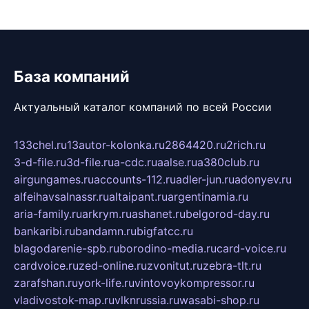
База компаний
Актуальный каталог компаний по всей России
133chel.ru
13autor-kolonka.ru
2864420.ru
2rich.ru
3-d-file.ru
3d-file.ru
a-cdc.ru
aalse.ru
a380club.ru
airgungames.ru
accounts-112.ru
adler-jun.ru
adonyev.ru
alfeihavsalnassr.ru
altaipant.ru
argentinamia.ru
aria-family.ru
arkrym.ru
ashanet.ru
belgorod-day.ru
bankaribi.ru
bandamn.ru
bigfatcc.ru
blagodarenie-spb.ru
borodino-media.ru
card-voice.ru
cardvoice.ru
zed-online.ru
zvonitut.ru
zebra-tlt.ru
zarafshan.ru
york-life.ru
vintovoykompressor.ru
vladivostok-map.ru
vlknrussia.ru
wasabi-shop.ru