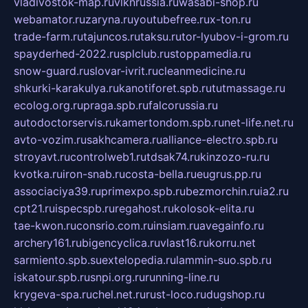
vladivostok-map.ru
vlknrussia.ru
wasabi-shop.ru
webamator.ru
zaryna.ru
youtubefree.ru
x-ton.ru
trade-farm.ru
tajuncos.ru
taksu.ru
tor-lyubov-i-grom.ru
spayderhed-2022.ru
splclub.ru
stoppamedia.ru
snow-guard.ru
slovar-ivrit.ru
cleanmedicine.ru
shkurki-karakulya.ru
kanotiforet.spb.ru
tutmassage.ru
ecolog.org.ru
praga.spb.ru
falcorussia.ru
autodoctorservis.ru
kamertondom.spb.ru
net-life.net.ru
avto-vozim.ru
sakhcamera.ru
alliance-electro.spb.ru
stroyavt.ru
controlweb1.ru
tdsak74.ru
kinzozo-ru.ru
kvotka.ru
iron-snab.ru
costa-bella.ru
eugrus.pp.ru
associaciya39.ru
primexpo.spb.ru
bezmorchin.ru
ia2.ru
cpt21.ru
ispecspb.ru
regahost.ru
kolosok-elita.ru
tae-kwon.ru
consrio.com.ru
insiam.ru
avegainfo.ru
archery161.ru
bigencyclica.ru
vlast16.ru
korru.net
sarmiento.spb.su
extelopedia.ru
lammin-suo.spb.ru
iskatour.spb.ru
snpi.org.ru
running-line.ru
krygeva-spa.ru
chel.net.ru
rust-loco.ru
dugshop.ru