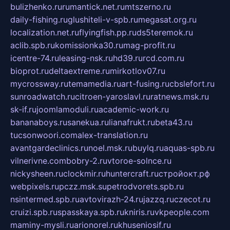
bulizhenko.ru
rumantick.net.ru
mtszerno.ru
daily-fishing.ru
glushiteli-v-spb.ru
megasat.org.ru
localization.net.ru
flyingfish.pp.ru
ds5teremok.ru
aclib.spb.ru
komissionka30.ru
mag-profit.ru
icentre-74.ru
leasing-nsk.ru
hd39.ru
rcd.com.ru
bioprot.ru
deltaextreme.ru
mirkotlov07.ru
mycrossway.ru
temamedia.ru
art-fusing.ru
cbslefort.ru
sunroadwatch.ru
citroen-yaroslavl.ru
ratnews.msk.ru
sk-if.ru
joomlamoduli.ru
academic-work.ru
bananaboys.ru
sanekua.ru
lianafrukt.ru
beta43.ru
tucsonwoori.com
alex-translation.ru
avantgardeclinics.ru
noel.msk.ru
buylq.ru
aquas-spb.ru
vilnerivne.com
bobry-2.ru
vtoroe-solnce.ru
nickysheen.ru
clockmir.ru
huntercraft.ru
стройокт.рф
webpixels.ru
pczz.msk.su
petrodvorets.spb.ru
nsintermed.spb.ru
avtovirazh-24.ru
jazzq.ru
czecot.ru
cruizi.spb.ru
spasskaya.spb.ru
kniris.ru
vkpeople.com
maminy-mysli.ru
arionorel.ru
khuseniosif.ru