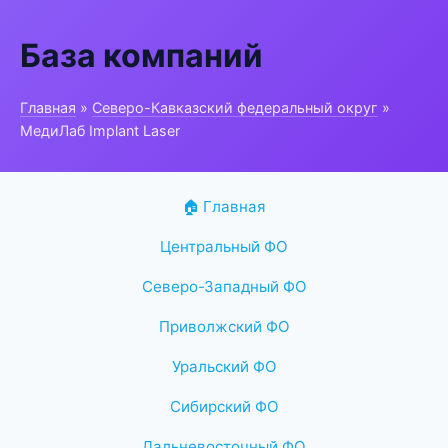
База компаний
Главная
»
Северо-Кавказский федеральный округ
»
МедиЛаб Implant Laser
🏠 Главная
Центральный ФО
Северо-Западный ФО
Приволжский ФО
Уральский ФО
Сибирский ФО
Дальневосточный ФО