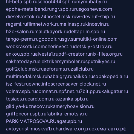
hl-beta.spb.ru
school494.spb.ru
mymubaby.ru
epoha-metalband.ru
ngr.spb.ru
rusgosnews.com
dieselvostok.ru
24hostel.msk.ru
w-dev.ru
f-ship.ru
regsmi.ru
filmnetwork.ru
malinasp.ru
kinosvin.ru
h2o-salon.ru
malutkayork.ru
deltaprim.spb.ru
tango-perm.ru
gooddir.ru
sgv.su
multiki-online.com
webkrasotki.com
cherinvest.ru
detskiy-ostrov.ru
ankou.spb.ru
alvesta1.ru
pdf-creator.ru
nix-files.org.ru
sakhatoday.ru
elektrikersymboler.ru
sputnikyes.ru
golf2club.msk.ru
aeforums.ru
zallclub.ru
multimodal.msk.ru
habaigry.ru
haikko.ru
sobakopedia.ru
isz-fest.ru
ewnc.info
screensaver-clock.net.ru
volnav.spb.ru
comnat.ru
npf.net.ru
7bit.pp.ru
kalugatur.ru
tesiaes.ru
card.com.ru
kazanka.spb.ru
gildiya-kuznecov.ru
kameryboavision.ru
griffoncom.spb.ru
fabrika-emotsiy.ru
PARK-MATROSOVA.RU
agat.spb.ru
avtoyurist-moskva1.ru
hardware.org.ru
схема-авто.рф