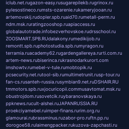
iclub.net.ru
gazon-easy.ru
sugarepilekb.ru
grinox.ru
pylesostineco.ru
msts-ozarenie.ru
kameryjooan.ru
artemovskij.ru
dopler.spb.ru
aid70.ru
metall-perm.ru
ndm.msk.ru
ratingzooshop.ru
apiaccess.ru
globalautotrade.info
bezverhovskoe.ru
drsschool.ru
ZOOSMART.SPB.RU
dalakony.ru
medikijob.ru
remontt.spb.ru
photostudia.spb.ru
myragon.ru
terramia.ru
academy62.ru
gardengallereya.ru
rti.com.ru
artem-news.ru
biserinca.ru
krasnodarkurort.com
imshowtv.ru
mebel-v-tule.ru
mobtopik.ru
pcsecurity.net.ru
tool-sib.ru
multimetrunit.ru
sp-tour.ru
fan-cs.ru
santeh-russia.ru
symbian9.net.ru
DSHAIR.RU
tmmotors.spb.ru
xjocuricopii.com
musavtomat.msk.ru
obustrojdom.ru
sovetcik.ru
ybaranovskaya.ru
ppknews.ru
cult-alshei.ru
JAPANRUSSIA.RU
proekciyamebel.ru
imper-finans.ru
rim.org.ru
glamourai.ru
brassminus.ru
zabor-pro.ru
ftn.pp.ru
dorogoe58.ru
laimengpacker.ru
kuzova-zapchasti.ru