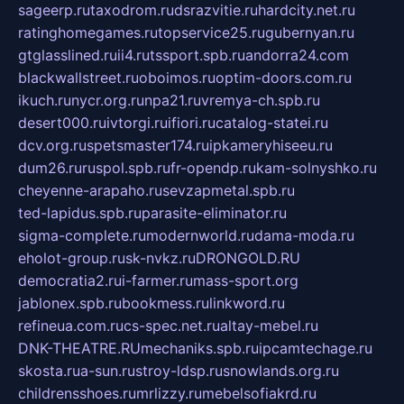
sageerp.ru
taxodrom.ru
dsrazvitie.ru
hardcity.net.ru
ratinghomegames.ru
topservice25.ru
gubernyan.ru
gtglasslined.ru
ii4.ru
tssport.spb.ru
andorra24.com
blackwallstreet.ru
oboimos.ru
optim-doors.com.ru
ikuch.ru
nycr.org.ru
npa21.ru
vremya-ch.spb.ru
desert000.ru
ivtorgi.ru
ifiori.ru
catalog-statei.ru
dcv.org.ru
spetsmaster174.ru
ipkameryhiseeu.ru
dum26.ru
ruspol.spb.ru
fr-opendp.ru
kam-solnyshko.ru
cheyenne-arapaho.ru
sevzapmetal.spb.ru
ted-lapidus.spb.ru
parasite-eliminator.ru
sigma-complete.ru
modernworld.ru
dama-moda.ru
eholot-group.ru
sk-nvkz.ru
DRONGOLD.RU
democratia2.ru
i-farmer.ru
mass-sport.org
jablonex.spb.ru
bookmess.ru
linkword.ru
refineua.com.ru
cs-spec.net.ru
altay-mebel.ru
DNK-THEATRE.RU
mechaniks.spb.ru
ipcamtechage.ru
skosta.ru
a-sun.ru
stroy-ldsp.ru
snowlands.org.ru
childrensshoes.ru
mrlizzy.ru
mebelsofiakrd.ru