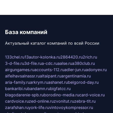
База компаний
Актуальный каталог компаний по всей России
133chel.ru
13autor-kolonka.ru
2864420.ru
2rich.ru
3-d-file.ru
3d-file.ru
a-cdc.ru
aalse.ru
a380club.ru
airgungames.ru
accounts-112.ru
adler-jun.ru
adonyev.ru
alfeihavsalnassr.ru
altaipant.ru
argentinamia.ru
aria-family.ru
arkrym.ru
ashanet.ru
belgorod-day.ru
bankaribi.ru
bandamn.ru
bigfatcc.ru
blagodarenie-spb.ru
borodino-media.ru
card-voice.ru
cardvoice.ru
zed-online.ru
zvonitut.ru
zebra-tlt.ru
zarafshan.ru
york-life.ru
vintovoykompressor.ru