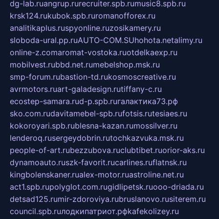
dg-lab.ru
angrup.ru
recruiter.spb.ru
music8.spb.ru
krsk124.ru
kubok.spb.ru
romanofforex.ru
analitikaplus.ru
spyonline.ru
zosikamery.ru
sloboda-ural.pp.ru
AUTO-COM.SU
hohota.net
alimy.ru
online-z.com
aromat-vostoka.ru
otdelkaexp.ru
mobilvest.ru
bbd.net.ru
mebelshop.msk.ru
smp-forum.ru
bastion-td.ru
kosmoscreative.ru
avrmotors.ru
art-galadesign.ru
tiffany-c.ru
ecostep-samara.ru
d-p.spb.ru
галактика73.рф
sko.com.ru
davitamebel-spb.ru
fotsis.ru
tesiaes.ru
kokoroyari.spb.ru
blesna-kazan.ru
mossilver.ru
lenderoq.ru
sergeydobrin.ru
tochkazvuka.msk.ru
people-of-art.ru
bezzubova.ru
clubtibet.ru
orior-aks.ru
dynamoauto.ru
szk-favorit.ru
carlines.ru
flatnsk.ru
kingbolenskaner.ru
alex-motor.ru
astroline.net.ru
act1.spb.ru
polyglot.com.ru
gidlipetsk.ru
ooo-driada.ru
detsad125.ru
mir-zdoroviya.ru
bruslanovo.ru
siterem.ru
council.spb.ru
лодкипатриот.рф
kafekolizey.ru