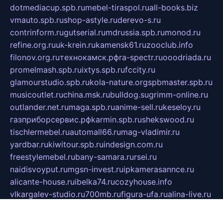
dotmediacup.spb.ru
mebel-tiraspol.ru
all-books.biz
vmauto.spb.ru
shop-astyle.ru
derevo-s.ru
contrinform.ru
gutserial.ru
mdrussia.spb.ru
monod.ru
refine.org.ru
uk-krein.ru
kamensk61.ru
zooclub.info
filonov.org.ru
технокамск.рф
ra-spectr.ru
ooodriada.ru
promelmash.spb.ru
ixtys.spb.ru
fccity.ru
glamourstudio.spb.ru
kola-nature.org
spbmaster.spb.ru
musicoutlet.ru
china.msk.ru
bulldog.su
grimm-online.ru
outlander.net.ru
maga.spb.ru
anime-sell.ru
keseloy.ru
газприборсервис.рф
karmin.spb.ru
shekswood.ru
tischlermebel.ru
automall66.ru
mag-vladimir.ru
yardbar.ru
kiwitour.spb.ru
indesign.com.ru
freestylemebel.ru
bany-samara.ru
rsei.ru
naidisvoyput.ru
mgsn-invest.ru
ipkamerasannce.ru
alicante-house.ru
ibelka74.ru
cozyhouse.info
vlkargalev-studio.ru
700mb.ru
figura-ufa.ru
alina-live.ru
belarusiannews.ru
womenknow.ru
dos-vniimk.ru
sega.net.ru
dv.net.ru
phenomenonsofhistory.com