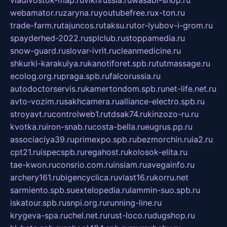
webamator.ru
zaryna.ru
youtubefree.ru
x-ton.ru
trade-farm.ru
tajuncos.ru
taksu.ru
tor-lyubov-i-grom.ru
spayderhed-2022.ru
splclub.ru
stoppamedia.ru
snow-guard.ru
slovar-ivrit.ru
cleanmedicine.ru
shkurki-karakulya.ru
kanotiforet.spb.ru
tutmassage.ru
ecolog.org.ru
praga.spb.ru
falcorussia.ru
autodoctorservis.ru
kamertondom.spb.ru
net-life.net.ru
avto-vozim.ru
sakhcamera.ru
alliance-electro.spb.ru
stroyavt.ru
controlweb1.ru
tdsak74.ru
kinzozo-ru.ru
kvotka.ru
iron-snab.ru
costa-bella.ru
eugrus.pp.ru
associaciya39.ru
primexpo.spb.ru
bezmorchin.ru
ia2.ru
cpt21.ru
ispecspb.ru
regahost.ru
kolosok-elita.ru
tae-kwon.ru
consrio.com.ru
insiam.ru
avegainfo.ru
archery161.ru
bigencyclica.ru
vlast16.ru
korru.net
sarmiento.spb.su
extelopedia.ru
lammin-suo.spb.ru
iskatour.spb.ru
snpi.org.ru
running-line.ru
krygeva-spa.ru
chel.net.ru
rust-loco.ru
dugshop.ru