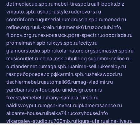
dotmediacup.spb.ru
mebel-tiraspol.ru
all-books.biz
vmauto.spb.ru
shop-astyle.ru
derevo-s.ru
contrinform.ru
gutserial.ru
mdrussia.spb.ru
monod.ru
refine.org.ru
uk-krein.ru
kamensk61.ru
zooclub.info
filonov.org.ru
технокамск.рф
ra-spectr.ru
ooodriada.ru
promelmash.spb.ru
ixtys.spb.ru
fccity.ru
glamourstudio.spb.ru
kola-nature.org
spbmaster.spb.ru
musicoutlet.ru
china.msk.ru
bulldog.su
grimm-online.ru
outlander.net.ru
maga.spb.ru
anime-sell.ru
keseloy.ru
газприборсервис.рф
karmin.spb.ru
shekswood.ru
tischlermebel.ru
automall66.ru
mag-vladimir.ru
yardbar.ru
kiwitour.spb.ru
indesign.com.ru
freestylemebel.ru
bany-samara.ru
rsei.ru
naidisvoyput.ru
mgsn-invest.ru
ipkamerasannce.ru
alicante-house.ru
ibelka74.ru
cozyhouse.info
vlkargalev-studio.ru
700mb.ru
figura-ufa.ru
alina-live.ru
belarusiannews.ru
womenknow.ru
dos-vniimk.ru
sega.net.ru
dv.net.ru
phenomenonsofhistory.com