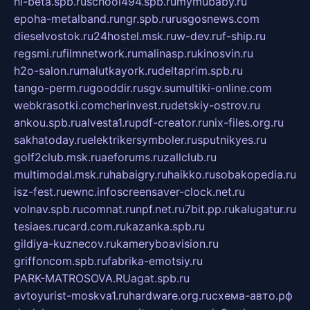
hl-beta.spb.ru
school494.spb.ru
mymubaby.ru
epoha-metalband.ru
ngr.spb.ru
rusgosnews.com
dieselvostok.ru
24hostel.msk.ru
w-dev.ru
f-ship.ru
regsmi.ru
filmnetwork.ru
malinasp.ru
kinosvin.ru
h2o-salon.ru
malutkayork.ru
deltaprim.spb.ru
tango-perm.ru
gooddir.ru
sgv.su
multiki-online.com
webkrasotki.com
cherinvest.ru
detskiy-ostrov.ru
ankou.spb.ru
alvesta1.ru
pdf-creator.ru
nix-files.org.ru
sakhatoday.ru
elektrikersymboler.ru
sputnikyes.ru
golf2club.msk.ru
aeforums.ru
zallclub.ru
multimodal.msk.ru
habaigry.ru
haikko.ru
sobakopedia.ru
isz-fest.ru
ewnc.info
screensaver-clock.net.ru
volnav.spb.ru
comnat.ru
npf.net.ru
7bit.pp.ru
kalugatur.ru
tesiaes.ru
card.com.ru
kazanka.spb.ru
gildiya-kuznecov.ru
kameryboavision.ru
griffoncom.spb.ru
fabrika-emotsiy.ru
PARK-MATROSOVA.RU
agat.spb.ru
avtoyurist-moskva1.ru
hardware.org.ru
схема-авто.рф