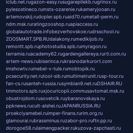
iclub.net.ru
gazon-easy.ru
sugarepilekb.ru
grinox.ru
pylesostineco.ru
msts-ozarenie.ru
kameryjooan.ru
artemovskij.ru
dopler.spb.ru
aid70.ru
metall-perm.ru
ndm.msk.ru
ratingzooshop.ru
apiaccess.ru
globalautotrade.info
bezverhovskoe.ru
drsschool.ru
ZOOSMART.SPB.RU
dalakony.ru
medikijob.ru
remontt.spb.ru
photostudia.spb.ru
myragon.ru
terramia.ru
academy62.ru
gardengallereya.ru
rti.com.ru
artem-news.ru
biserinca.ru
krasnodarkurort.com
imshowtv.ru
mebel-v-tule.ru
mobtopik.ru
pcsecurity.net.ru
tool-sib.ru
multimetrunit.ru
sp-tour.ru
fan-cs.ru
santeh-russia.ru
symbian9.net.ru
DSHAIR.RU
tmmotors.spb.ru
xjocuricopii.com
musavtomat.msk.ru
obustrojdom.ru
sovetcik.ru
ybaranovskaya.ru
ppknews.ru
cult-alshei.ru
JAPANRUSSIA.RU
proekciyamebel.ru
imper-finans.ru
rim.org.ru
glamourai.ru
brassminus.ru
zabor-pro.ru
ftn.pp.ru
dorogoe58.ru
laimengpacker.ru
kuzova-zapchasti.ru