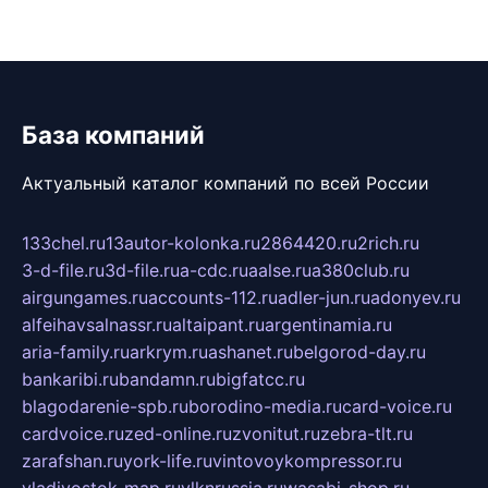
База компаний
Актуальный каталог компаний по всей России
133chel.ru
13autor-kolonka.ru
2864420.ru
2rich.ru
3-d-file.ru
3d-file.ru
a-cdc.ru
aalse.ru
a380club.ru
airgungames.ru
accounts-112.ru
adler-jun.ru
adonyev.ru
alfeihavsalnassr.ru
altaipant.ru
argentinamia.ru
aria-family.ru
arkrym.ru
ashanet.ru
belgorod-day.ru
bankaribi.ru
bandamn.ru
bigfatcc.ru
blagodarenie-spb.ru
borodino-media.ru
card-voice.ru
cardvoice.ru
zed-online.ru
zvonitut.ru
zebra-tlt.ru
zarafshan.ru
york-life.ru
vintovoykompressor.ru
vladivostok-map.ru
vlknrussia.ru
wasabi-shop.ru