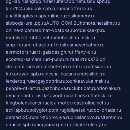
dg-lab.ru
angrup.ru
recruiter.spb.ru
music8.spb.ru
krsk124.ru
kubok.spb.ru
romanofforex.ru
analitikaplus.ru
spyonline.ru
zosikamery.ru
sloboda-ural.pp.ru
AUTO-COM.SU
hohota.net
alimy.ru
online-z.com
aromat-vostoka.ru
otdelkaexp.ru
mobilvest.ru
bbd.net.ru
mebelshop.msk.ru
smp-forum.ru
bastion-td.ru
kosmoscreative.ru
avrmotors.ru
art-galadesign.ru
tiffany-c.ru
ecostep-samara.ru
d-p.spb.ru
галактика73.рф
sko.com.ru
davitamebel-spb.ru
fotsis.ru
tesiaes.ru
kokoroyari.spb.ru
blesna-kazan.ru
mossilver.ru
lenderoq.ru
sergeydobrin.ru
tochkazvuka.msk.ru
people-of-art.ru
bezzubova.ru
clubtibet.ru
orior-aks.ru
dynamoauto.ru
szk-favorit.ru
carlines.ru
flatnsk.ru
kingbolenskaner.ru
alex-motor.ru
astroline.net.ru
act1.spb.ru
polyglot.com.ru
gidlipetsk.ru
ooo-driada.ru
detsad125.ru
mir-zdoroviya.ru
bruslanovo.ru
siterem.ru
council.spb.ru
лодкипатриот.рф
kafekolizey.ru