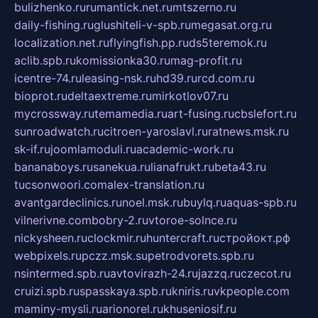
bulizhenko.ru
rumantick.net.ru
mtszerno.ru
daily-fishing.ru
glushiteli-v-spb.ru
megasat.org.ru
localization.net.ru
flyingfish.pp.ru
ds5teremok.ru
aclib.spb.ru
komissionka30.ru
mag-profit.ru
icentre-74.ru
leasing-nsk.ru
hd39.ru
rcd.com.ru
bioprot.ru
deltaextreme.ru
mirkotlov07.ru
mycrossway.ru
temamedia.ru
art-fusing.ru
cbslefort.ru
sunroadwatch.ru
citroen-yaroslavl.ru
ratnews.msk.ru
sk-if.ru
joomlamoduli.ru
academic-work.ru
bananaboys.ru
sanekua.ru
lianafrukt.ru
beta43.ru
tucsonwoori.com
alex-translation.ru
avantgardeclinics.ru
noel.msk.ru
buylq.ru
aquas-spb.ru
vilnerivne.com
bobry-2.ru
vtoroe-solnce.ru
nickysheen.ru
clockmir.ru
huntercraft.ru
стройокт.рф
webpixels.ru
pczz.msk.su
petrodvorets.spb.ru
nsintermed.spb.ru
avtovirazh-24.ru
jazzq.ru
czecot.ru
cruizi.spb.ru
spasskaya.spb.ru
kniris.ru
vkpeople.com
maminy-mysli.ru
arionorel.ru
khuseniosif.ru