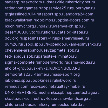
sageerp.ru
taxodrom.ru
dsrazvitie.ru
hardcity.net.ru
ratinghomegames.ru
topservice25.ru
gubernyan.ru
gtglasslined.ru
ii4.ru
tssport.spb.ru
andorra24.com
blackwallstreet.ru
oboimos.ru
optim-doors.com.ru
ikuch.ru
nycr.org.ru
npa21.ru
vremya-ch.spb.ru
desert000.ru
ivtorgi.ru
ifiori.ru
catalog-statei.ru
dcv.org.ru
spetsmaster174.ru
ipkameryhiseeu.ru
dum26.ru
ruspol.spb.ru
fr-opendp.ru
kam-solnyshko.ru
cheyenne-arapaho.ru
sevzapmetal.spb.ru
ted-lapidus.spb.ru
parasite-eliminator.ru
sigma-complete.ru
modernworld.ru
dama-moda.ru
eholot-group.ru
sk-nvkz.ru
DRONGOLD.RU
democratia2.ru
i-farmer.ru
mass-sport.org
jablonex.spb.ru
bookmess.ru
linkword.ru
refineua.com.ru
cs-spec.net.ru
altay-mebel.ru
DNK-THEATRE.RU
mechaniks.spb.ru
ipcamtechage.ru
skosta.ru
a-sun.ru
stroy-ldsp.ru
snowlands.org.ru
childrensshoes.ru
mrlizzy.ru
mebelsofiakrd.ru