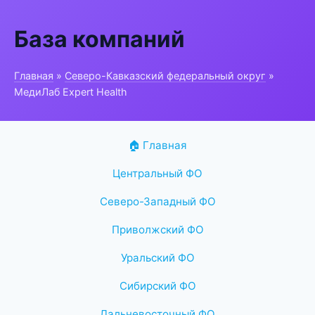
База компаний
Главная
»
Северо-Кавказский федеральный округ
»
МедиЛаб Expert Health
🏠 Главная
Центральный ФО
Северо-Западный ФО
Приволжский ФО
Уральский ФО
Сибирский ФО
Дальневосточный ФО