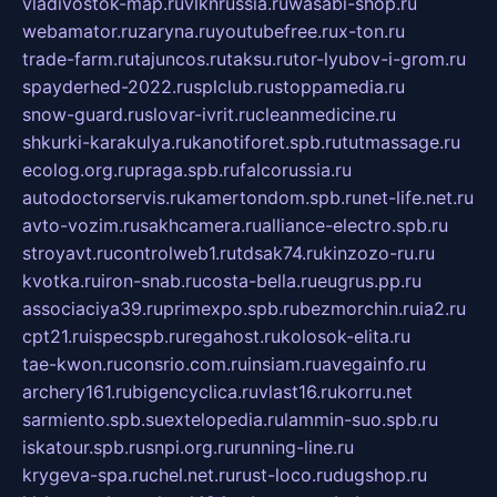
vladivostok-map.ru
vlknrussia.ru
wasabi-shop.ru
webamator.ru
zaryna.ru
youtubefree.ru
x-ton.ru
trade-farm.ru
tajuncos.ru
taksu.ru
tor-lyubov-i-grom.ru
spayderhed-2022.ru
splclub.ru
stoppamedia.ru
snow-guard.ru
slovar-ivrit.ru
cleanmedicine.ru
shkurki-karakulya.ru
kanotiforet.spb.ru
tutmassage.ru
ecolog.org.ru
praga.spb.ru
falcorussia.ru
autodoctorservis.ru
kamertondom.spb.ru
net-life.net.ru
avto-vozim.ru
sakhcamera.ru
alliance-electro.spb.ru
stroyavt.ru
controlweb1.ru
tdsak74.ru
kinzozo-ru.ru
kvotka.ru
iron-snab.ru
costa-bella.ru
eugrus.pp.ru
associaciya39.ru
primexpo.spb.ru
bezmorchin.ru
ia2.ru
cpt21.ru
ispecspb.ru
regahost.ru
kolosok-elita.ru
tae-kwon.ru
consrio.com.ru
insiam.ru
avegainfo.ru
archery161.ru
bigencyclica.ru
vlast16.ru
korru.net
sarmiento.spb.su
extelopedia.ru
lammin-suo.spb.ru
iskatour.spb.ru
snpi.org.ru
running-line.ru
krygeva-spa.ru
chel.net.ru
rust-loco.ru
dugshop.ru