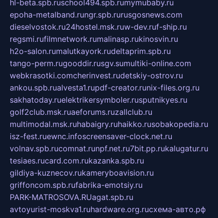
hl-beta.spb.ru
school494.spb.ru
mymubaby.ru
epoha-metalband.ru
ngr.spb.ru
rusgosnews.com
dieselvostok.ru
24hostel.msk.ru
w-dev.ru
f-ship.ru
regsmi.ru
filmnetwork.ru
malinasp.ru
kinosvin.ru
h2o-salon.ru
malutkayork.ru
deltaprim.spb.ru
tango-perm.ru
gooddir.ru
sgv.su
multiki-online.com
webkrasotki.com
cherinvest.ru
detskiy-ostrov.ru
ankou.spb.ru
alvesta1.ru
pdf-creator.ru
nix-files.org.ru
sakhatoday.ru
elektrikersymboler.ru
sputnikyes.ru
golf2club.msk.ru
aeforums.ru
zallclub.ru
multimodal.msk.ru
habaigry.ru
haikko.ru
sobakopedia.ru
isz-fest.ru
ewnc.info
screensaver-clock.net.ru
volnav.spb.ru
comnat.ru
npf.net.ru
7bit.pp.ru
kalugatur.ru
tesiaes.ru
card.com.ru
kazanka.spb.ru
gildiya-kuznecov.ru
kameryboavision.ru
griffoncom.spb.ru
fabrika-emotsiy.ru
PARK-MATROSOVA.RU
agat.spb.ru
avtoyurist-moskva1.ru
hardware.org.ru
схема-авто.рф