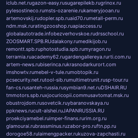
iclub.net.ru
gazon-easy.ru
sugarepilekb.ru
grinox.ru
pylesostineco.ru
msts-ozarenie.ru
kameryjooan.ru
artemovskij.ru
dopler.spb.ru
aid70.ru
metall-perm.ru
ndm.msk.ru
ratingzooshop.ru
apiaccess.ru
globalautotrade.info
bezverhovskoe.ru
drsschool.ru
ZOOSMART.SPB.RU
dalakony.ru
medikijob.ru
remontt.spb.ru
photostudia.spb.ru
myragon.ru
terramia.ru
academy62.ru
gardengallereya.ru
rti.com.ru
artem-news.ru
biserinca.ru
krasnodarkurort.com
imshowtv.ru
mebel-v-tule.ru
mobtopik.ru
pcsecurity.net.ru
tool-sib.ru
multimetrunit.ru
sp-tour.ru
fan-cs.ru
santeh-russia.ru
symbian9.net.ru
DSHAIR.RU
tmmotors.spb.ru
xjocuricopii.com
musavtomat.msk.ru
obustrojdom.ru
sovetcik.ru
ybaranovskaya.ru
ppknews.ru
cult-alshei.ru
JAPANRUSSIA.RU
proekciyamebel.ru
imper-finans.ru
rim.org.ru
glamourai.ru
brassminus.ru
zabor-pro.ru
ftn.pp.ru
dorogoe58.ru
laimengpacker.ru
kuzova-zapchasti.ru