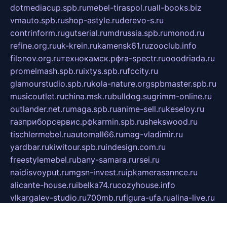
dotmediacup.spb.ru
mebel-tiraspol.ru
all-books.biz
vmauto.spb.ru
shop-astyle.ru
derevo-s.ru
contrinform.ru
gutserial.ru
mdrussia.spb.ru
monod.ru
refine.org.ru
uk-krein.ru
kamensk61.ru
zooclub.info
filonov.org.ru
технокамск.рф
ra-spectr.ru
ooodriada.ru
promelmash.spb.ru
ixtys.spb.ru
fccity.ru
glamourstudio.spb.ru
kola-nature.org
spbmaster.spb.ru
musicoutlet.ru
china.msk.ru
bulldog.su
grimm-online.ru
outlander.net.ru
maga.spb.ru
anime-sell.ru
keseloy.ru
газприборсервис.рф
karmin.spb.ru
shekswood.ru
tischlermebel.ru
automall66.ru
mag-vladimir.ru
yardbar.ru
kiwitour.spb.ru
indesign.com.ru
freestylemebel.ru
bany-samara.ru
rsei.ru
naidisvoyput.ru
mgsn-invest.ru
ipkamerasannce.ru
alicante-house.ru
ibelka74.ru
cozyhouse.info
vlkargalev-studio.ru
700mb.ru
figura-ufa.ru
alina-live.ru
belarusiannews.ru
womenknow.ru
dos-vniimk.ru
sega.net.ru
dv.net.ru
phenomenonsofhistory.com