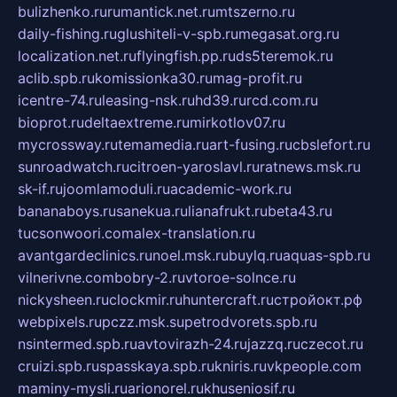
bulizhenko.ru
rumantick.net.ru
mtszerno.ru
daily-fishing.ru
glushiteli-v-spb.ru
megasat.org.ru
localization.net.ru
flyingfish.pp.ru
ds5teremok.ru
aclib.spb.ru
komissionka30.ru
mag-profit.ru
icentre-74.ru
leasing-nsk.ru
hd39.ru
rcd.com.ru
bioprot.ru
deltaextreme.ru
mirkotlov07.ru
mycrossway.ru
temamedia.ru
art-fusing.ru
cbslefort.ru
sunroadwatch.ru
citroen-yaroslavl.ru
ratnews.msk.ru
sk-if.ru
joomlamoduli.ru
academic-work.ru
bananaboys.ru
sanekua.ru
lianafrukt.ru
beta43.ru
tucsonwoori.com
alex-translation.ru
avantgardeclinics.ru
noel.msk.ru
buylq.ru
aquas-spb.ru
vilnerivne.com
bobry-2.ru
vtoroe-solnce.ru
nickysheen.ru
clockmir.ru
huntercraft.ru
стройокт.рф
webpixels.ru
pczz.msk.su
petrodvorets.spb.ru
nsintermed.spb.ru
avtovirazh-24.ru
jazzq.ru
czecot.ru
cruizi.spb.ru
spasskaya.spb.ru
kniris.ru
vkpeople.com
maminy-mysli.ru
arionorel.ru
khuseniosif.ru