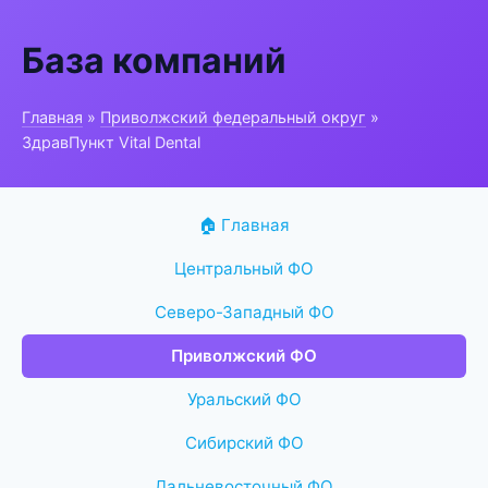
База компаний
Главная
»
Приволжский федеральный округ
»
ЗдравПункт Vital Dental
🏠 Главная
Центральный ФО
Северо-Западный ФО
Приволжский ФО
Уральский ФО
Сибирский ФО
Дальневосточный ФО