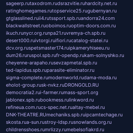
sageerp.ru
taxodrom.ru
dsrazvitie.ru
hardcity.net.ru
ratinghomegames.ru
topservice25.ru
gubernyan.ru
gtglasslined.ru
ii4.ru
tssport.spb.ru
andorra24.com
blackwallstreet.ru
oboimos.ru
optim-doors.com.ru
ikuch.ru
nycr.org.ru
npa21.ru
vremya-ch.spb.ru
desert000.ru
ivtorgi.ru
ifiori.ru
catalog-statei.ru
dcv.org.ru
spetsmaster174.ru
ipkameryhiseeu.ru
dum26.ru
ruspol.spb.ru
fr-opendp.ru
kam-solnyshko.ru
cheyenne-arapaho.ru
sevzapmetal.spb.ru
ted-lapidus.spb.ru
parasite-eliminator.ru
sigma-complete.ru
modernworld.ru
dama-moda.ru
eholot-group.ru
sk-nvkz.ru
DRONGOLD.RU
democratia2.ru
i-farmer.ru
mass-sport.org
jablonex.spb.ru
bookmess.ru
linkword.ru
refineua.com.ru
cs-spec.net.ru
altay-mebel.ru
DNK-THEATRE.RU
mechaniks.spb.ru
ipcamtechage.ru
skosta.ru
a-sun.ru
stroy-ldsp.ru
snowlands.org.ru
childrensshoes.ru
mrlizzy.ru
mebelsofiakrd.ru