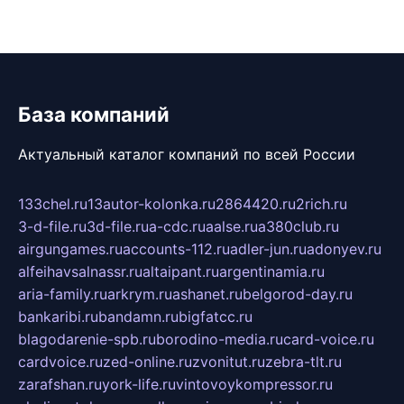
База компаний
Актуальный каталог компаний по всей России
133chel.ru
13autor-kolonka.ru
2864420.ru
2rich.ru
3-d-file.ru
3d-file.ru
a-cdc.ru
aalse.ru
a380club.ru
airgungames.ru
accounts-112.ru
adler-jun.ru
adonyev.ru
alfeihavsalnassr.ru
altaipant.ru
argentinamia.ru
aria-family.ru
arkrym.ru
ashanet.ru
belgorod-day.ru
bankaribi.ru
bandamn.ru
bigfatcc.ru
blagodarenie-spb.ru
borodino-media.ru
card-voice.ru
cardvoice.ru
zed-online.ru
zvonitut.ru
zebra-tlt.ru
zarafshan.ru
york-life.ru
vintovoykompressor.ru