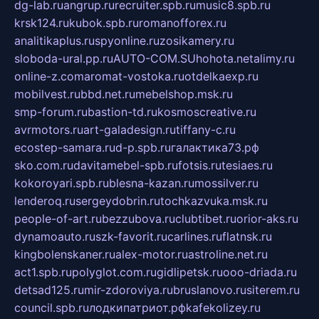
dg-lab.ru
angrup.ru
recruiter.spb.ru
music8.spb.ru
krsk124.ru
kubok.spb.ru
romanofforex.ru
analitikaplus.ru
spyonline.ru
zosikamery.ru
sloboda-ural.pp.ru
AUTO-COM.SU
hohota.net
alimy.ru
online-z.com
aromat-vostoka.ru
otdelkaexp.ru
mobilvest.ru
bbd.net.ru
mebelshop.msk.ru
smp-forum.ru
bastion-td.ru
kosmoscreative.ru
avrmotors.ru
art-galadesign.ru
tiffany-c.ru
ecostep-samara.ru
d-p.spb.ru
галактика73.рф
sko.com.ru
davitamebel-spb.ru
fotsis.ru
tesiaes.ru
kokoroyari.spb.ru
blesna-kazan.ru
mossilver.ru
lenderoq.ru
sergeydobrin.ru
tochkazvuka.msk.ru
people-of-art.ru
bezzubova.ru
clubtibet.ru
orior-aks.ru
dynamoauto.ru
szk-favorit.ru
carlines.ru
flatnsk.ru
kingbolenskaner.ru
alex-motor.ru
astroline.net.ru
act1.spb.ru
polyglot.com.ru
gidlipetsk.ru
ooo-driada.ru
detsad125.ru
mir-zdoroviya.ru
bruslanovo.ru
siterem.ru
council.spb.ru
лодкипатриот.рф
kafekolizey.ru