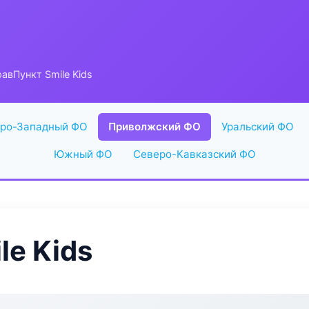
авПункт Smile Kids
ро-Западный ФО
Приволжский ФО
Уральский ФО
Южный ФО
Северо-Кавказский ФО
le Kids