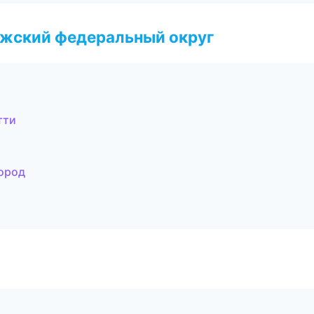
лжский федеральный округ
тти
ород