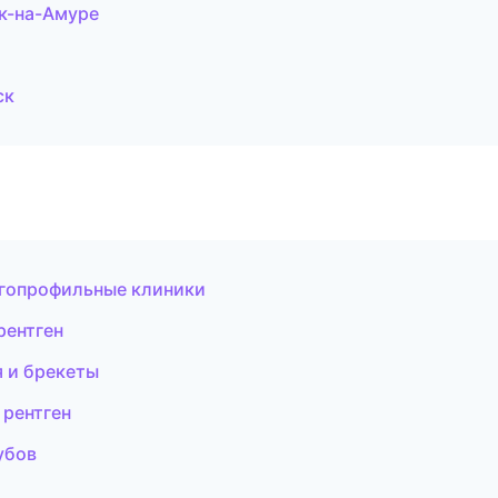
ск-на-Амуре
ск
огопрофильные клиники
рентген
я и брекеты
 рентген
убов