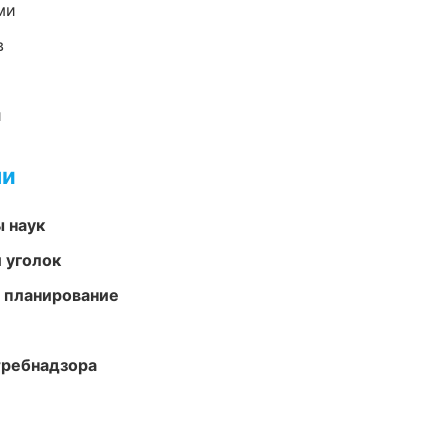
ми
в
и
ми
ы наук
 уголок
 планирование
требнадзора