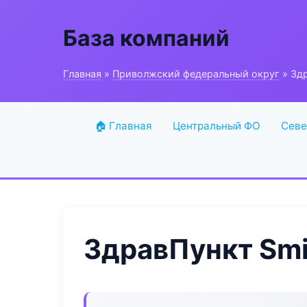
База компаний
Главная
»
Приволжский федеральный округ
» Здр
🏠 Главная
Центральный ФО
Севе
ЗдравПункт Smi