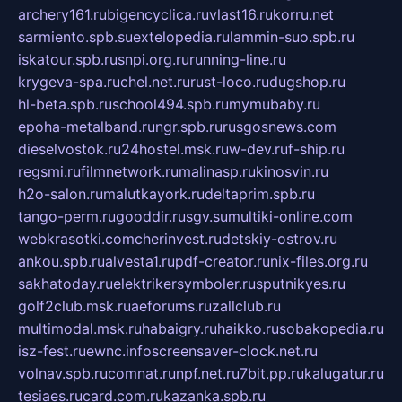
archery161.ru
bigencyclica.ru
vlast16.ru
korru.net
sarmiento.spb.su
extelopedia.ru
lammin-suo.spb.ru
iskatour.spb.ru
snpi.org.ru
running-line.ru
krygeva-spa.ru
chel.net.ru
rust-loco.ru
dugshop.ru
hl-beta.spb.ru
school494.spb.ru
mymubaby.ru
epoha-metalband.ru
ngr.spb.ru
rusgosnews.com
dieselvostok.ru
24hostel.msk.ru
w-dev.ru
f-ship.ru
regsmi.ru
filmnetwork.ru
malinasp.ru
kinosvin.ru
h2o-salon.ru
malutkayork.ru
deltaprim.spb.ru
tango-perm.ru
gooddir.ru
sgv.su
multiki-online.com
webkrasotki.com
cherinvest.ru
detskiy-ostrov.ru
ankou.spb.ru
alvesta1.ru
pdf-creator.ru
nix-files.org.ru
sakhatoday.ru
elektrikersymboler.ru
sputnikyes.ru
golf2club.msk.ru
aeforums.ru
zallclub.ru
multimodal.msk.ru
habaigry.ru
haikko.ru
sobakopedia.ru
isz-fest.ru
ewnc.info
screensaver-clock.net.ru
volnav.spb.ru
comnat.ru
npf.net.ru
7bit.pp.ru
kalugatur.ru
tesiaes.ru
card.com.ru
kazanka.spb.ru