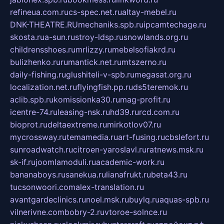
refineua.com.ru
cs-spec.net.ru
altay-mebel.ru
DNK-THEATRE.RU
mechaniks.spb.ru
ipcamtechage.ru
skosta.ru
a-sun.ru
stroy-ldsp.ru
snowlands.org.ru
childrensshoes.ru
mrlizzy.ru
mebelsofiakrd.ru
bulizhenko.ru
rumantick.net.ru
mtszerno.ru
daily-fishing.ru
glushiteli-v-spb.ru
megasat.org.ru
localization.net.ru
flyingfish.pp.ru
ds5teremok.ru
aclib.spb.ru
komissionka30.ru
mag-profit.ru
icentre-74.ru
leasing-nsk.ru
hd39.ru
rcd.com.ru
bioprot.ru
deltaextreme.ru
mirkotlov07.ru
mycrossway.ru
temamedia.ru
art-fusing.ru
cbslefort.ru
sunroadwatch.ru
citroen-yaroslavl.ru
ratnews.msk.ru
sk-if.ru
joomlamoduli.ru
academic-work.ru
bananaboys.ru
sanekua.ru
lianafrukt.ru
beta43.ru
tucsonwoori.com
alex-translation.ru
avantgardeclinics.ru
noel.msk.ru
buylq.ru
aquas-spb.ru
vilnerivne.com
bobry-2.ru
vtoroe-solnce.ru