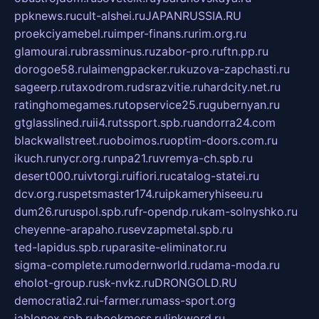
ppknews.ru
cult-alshei.ru
JAPANRUSSIA.RU
proekciyamebel.ru
imper-finans.ru
rim.org.ru
glamourai.ru
brassminus.ru
zabor-pro.ru
ftn.pp.ru
dorogoe58.ru
laimengpacker.ru
kuzova-zapchasti.ru
sageerp.ru
taxodrom.ru
dsrazvitie.ru
hardcity.net.ru
ratinghomegames.ru
topservice25.ru
gubernyan.ru
gtglasslined.ru
ii4.ru
tssport.spb.ru
andorra24.com
blackwallstreet.ru
oboimos.ru
optim-doors.com.ru
ikuch.ru
nycr.org.ru
npa21.ru
vremya-ch.spb.ru
desert000.ru
ivtorgi.ru
ifiori.ru
catalog-statei.ru
dcv.org.ru
spetsmaster174.ru
ipkameryhiseeu.ru
dum26.ru
ruspol.spb.ru
fr-opendp.ru
kam-solnyshko.ru
cheyenne-arapaho.ru
sevzapmetal.spb.ru
ted-lapidus.spb.ru
parasite-eliminator.ru
sigma-complete.ru
modernworld.ru
dama-moda.ru
eholot-group.ru
sk-nvkz.ru
DRONGOLD.RU
democratia2.ru
i-farmer.ru
mass-sport.org
jablonex.spb.ru
bookmess.ru
linkword.ru