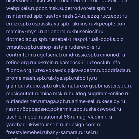
nickysheen.ru
clockmir.ru
huntercraft.ru
стройокт.рф
webpixels.ru
pczz.msk.su
petrodvorets.spb.ru
nsintermed.spb.ru
avtovirazh-24.ru
jazzq.ru
czecot.ru
cruizi.spb.ru
spasskaya.spb.ru
kniris.ru
vkpeople.com
maminy-mysli.ru
arionorel.ru
khuseniosif.ru
dotmediacup.spb.ru
mebel-tiraspol.ru
all-books.biz
vmauto.spb.ru
shop-astyle.ru
derevo-s.ru
contrinform.ru
gutserial.ru
mdrussia.spb.ru
monod.ru
refine.org.ru
uk-krein.ru
kamensk61.ru
zooclub.info
filonov.org.ru
технокамск.рф
ra-spectr.ru
ooodriada.ru
promelmash.spb.ru
ixtys.spb.ru
fccity.ru
glamourstudio.spb.ru
kola-nature.org
spbmaster.spb.ru
musicoutlet.ru
china.msk.ru
bulldog.su
grimm-online.ru
outlander.net.ru
maga.spb.ru
anime-sell.ru
keseloy.ru
газприборсервис.рф
karmin.spb.ru
shekswood.ru
tischlermebel.ru
automall66.ru
mag-vladimir.ru
yardbar.ru
kiwitour.spb.ru
indesign.com.ru
freestylemebel.ru
bany-samara.ru
rsei.ru