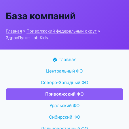
База компаний
Главная
»
Приволжский федеральный округ
»
ЗдравПункт Lab Kids
🏠 Главная
Центральный ФО
Северо-Западный ФО
Приволжский ФО
Уральский ФО
Сибирский ФО
Дальневосточный ФО