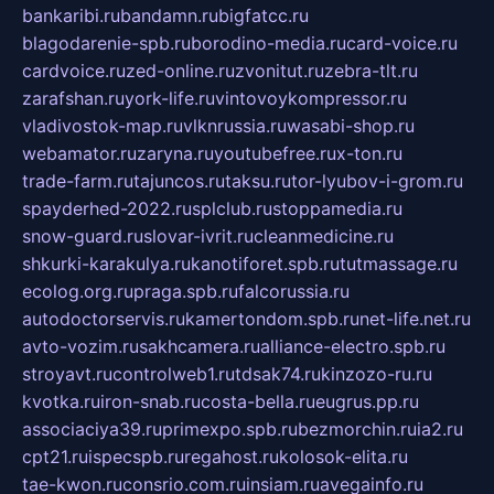
bankaribi.ru
bandamn.ru
bigfatcc.ru
blagodarenie-spb.ru
borodino-media.ru
card-voice.ru
cardvoice.ru
zed-online.ru
zvonitut.ru
zebra-tlt.ru
zarafshan.ru
york-life.ru
vintovoykompressor.ru
vladivostok-map.ru
vlknrussia.ru
wasabi-shop.ru
webamator.ru
zaryna.ru
youtubefree.ru
x-ton.ru
trade-farm.ru
tajuncos.ru
taksu.ru
tor-lyubov-i-grom.ru
spayderhed-2022.ru
splclub.ru
stoppamedia.ru
snow-guard.ru
slovar-ivrit.ru
cleanmedicine.ru
shkurki-karakulya.ru
kanotiforet.spb.ru
tutmassage.ru
ecolog.org.ru
praga.spb.ru
falcorussia.ru
autodoctorservis.ru
kamertondom.spb.ru
net-life.net.ru
avto-vozim.ru
sakhcamera.ru
alliance-electro.spb.ru
stroyavt.ru
controlweb1.ru
tdsak74.ru
kinzozo-ru.ru
kvotka.ru
iron-snab.ru
costa-bella.ru
eugrus.pp.ru
associaciya39.ru
primexpo.spb.ru
bezmorchin.ru
ia2.ru
cpt21.ru
ispecspb.ru
regahost.ru
kolosok-elita.ru
tae-kwon.ru
consrio.com.ru
insiam.ru
avegainfo.ru