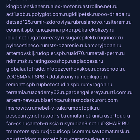
kingbolenskaner.ru
alex-motor.ru
astroline.net.ru
act1.spb.ru
polyglot.com.ru
gidlipetsk.ru
ooo-driada.ru
detsad125.ru
mir-zdoroviya.ru
bruslanovo.ru
siterem.ru
council.spb.ru
лодкипатриот.рф
kafekolizey.ru
iclub.net.ru
gazon-easy.ru
sugarepilekb.ru
grinox.ru
pylesostineco.ru
msts-ozarenie.ru
kameryjooan.ru
artemovskij.ru
dopler.spb.ru
aid70.ru
metall-perm.ru
ndm.msk.ru
ratingzooshop.ru
apiaccess.ru
globalautotrade.info
bezverhovskoe.ru
drsschool.ru
ZOOSMART.SPB.RU
dalakony.ru
medikijob.ru
remontt.spb.ru
photostudia.spb.ru
myragon.ru
terramia.ru
academy62.ru
gardengallereya.ru
rti.com.ru
artem-news.ru
biserinca.ru
krasnodarkurort.com
imshowtv.ru
mebel-v-tule.ru
mobtopik.ru
pcsecurity.net.ru
tool-sib.ru
multimetrunit.ru
sp-tour.ru
fan-cs.ru
santeh-russia.ru
symbian9.net.ru
DSHAIR.RU
tmmotors.spb.ru
xjocuricopii.com
musavtomat.msk.ru
obustrojdom.ru
sovetcik.ru
ybaranovskaya.ru