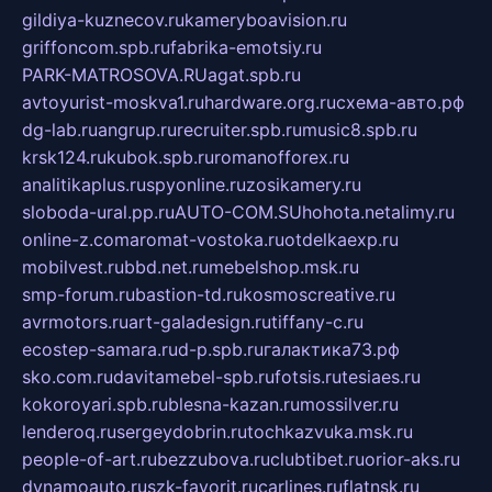
gildiya-kuznecov.ru
kameryboavision.ru
griffoncom.spb.ru
fabrika-emotsiy.ru
PARK-MATROSOVA.RU
agat.spb.ru
avtoyurist-moskva1.ru
hardware.org.ru
схема-авто.рф
dg-lab.ru
angrup.ru
recruiter.spb.ru
music8.spb.ru
krsk124.ru
kubok.spb.ru
romanofforex.ru
analitikaplus.ru
spyonline.ru
zosikamery.ru
sloboda-ural.pp.ru
AUTO-COM.SU
hohota.net
alimy.ru
online-z.com
aromat-vostoka.ru
otdelkaexp.ru
mobilvest.ru
bbd.net.ru
mebelshop.msk.ru
smp-forum.ru
bastion-td.ru
kosmoscreative.ru
avrmotors.ru
art-galadesign.ru
tiffany-c.ru
ecostep-samara.ru
d-p.spb.ru
галактика73.рф
sko.com.ru
davitamebel-spb.ru
fotsis.ru
tesiaes.ru
kokoroyari.spb.ru
blesna-kazan.ru
mossilver.ru
lenderoq.ru
sergeydobrin.ru
tochkazvuka.msk.ru
people-of-art.ru
bezzubova.ru
clubtibet.ru
orior-aks.ru
dynamoauto.ru
szk-favorit.ru
carlines.ru
flatnsk.ru