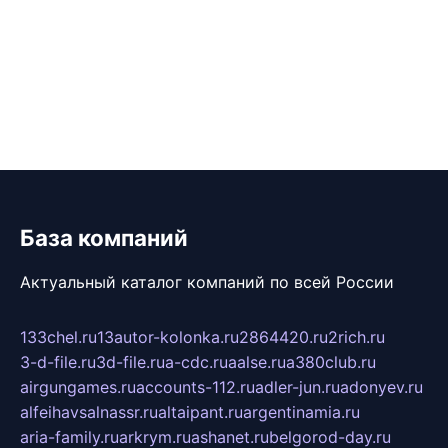
База компаний
Актуальный каталог компаний по всей России
133chel.ru
13autor-kolonka.ru
2864420.ru
2rich.ru
3-d-file.ru
3d-file.ru
a-cdc.ru
aalse.ru
a380club.ru
airgungames.ru
accounts-112.ru
adler-jun.ru
adonyev.ru
alfeihavsalnassr.ru
altaipant.ru
argentinamia.ru
aria-family.ru
arkrym.ru
ashanet.ru
belgorod-day.ru