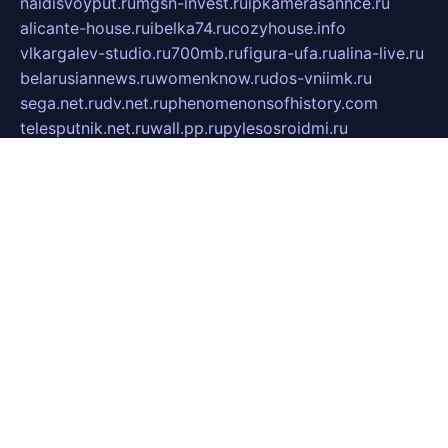
naidisvoyput.ru
mgsn-invest.ru
ipkamerasannce.ru
alicante-house.ru
ibelka74.ru
cozyhouse.info
vlkargalev-studio.ru
700mb.ru
figura-ufa.ru
alina-live.ru
belarusiannews.ru
womenknow.ru
dos-vniimk.ru
sega.net.ru
dv.net.ru
phenomenonsofhistory.com
telesputnik.net.ru
wall.pp.ru
pylesosroidmi.ru
gtc-clan.ru
cligs.ru
bibikazap.ru
popova.org.ru
netwhistler.spb.ru
bellvil.ru
bonzon.ru
iss-vladik.ru
defiparis.net.ru
las-gryzas.ru
amku.ru
electednews.spb.ru
feather.org.ru
spar72.ru
tankiigri.ru
dominus.com.ru
ibtree.ru
sanykool.pp.ru
unixlib.org.ru
menatep.spb.ru
gartenterrassen.ru
printeka.ru
skvozilka.com.ru
parkovka-pub.ru
lovemobi.ru
art-ru.ru
emulatorz.com.ru
alucomp.com.ru
tatforum.com.ru
alternativa-profi.ru
dermakler.ru
artsurvey.ru
aredir.ru
khimspas.ru
centr-maxi.ru
2018r.ru
bort-stomer-defort.ru
professional2.ru
gibsons.ru
artselena.ru
art-pilot.ru
ingredient.spb.ru