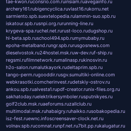
tae-kwon.ru
consrio.com.ru
insiam.ru
avegainfo.ru
archery161.ru
bigencyclica.ru
vlast16.ru
korru.net
sarmiento.spb.su
extelopedia.ru
lammin-suo.spb.ru
iskatour.spb.ru
snpi.org.ru
running-line.ru
krygeva-spa.ru
chel.net.ru
rust-loco.ru
dugshop.ru
hl-beta.spb.ru
school494.spb.ru
mymubaby.ru
epoha-metalband.ru
ngr.spb.ru
rusgosnews.com
dieselvostok.ru
24hostel.msk.ru
w-dev.ru
f-ship.ru
regsmi.ru
filmnetwork.ru
malinasp.ru
kinosvin.ru
h2o-salon.ru
malutkayork.ru
deltaprim.spb.ru
tango-perm.ru
gooddir.ru
sgv.su
multiki-online.com
webkrasotki.com
cherinvest.ru
detskiy-ostrov.ru
ankou.spb.ru
alvesta1.ru
pdf-creator.ru
nix-files.org.ru
sakhatoday.ru
elektrikersymboler.ru
sputnikyes.ru
golf2club.msk.ru
aeforums.ru
zallclub.ru
multimodal.msk.ru
habaigry.ru
haikko.ru
sobakopedia.ru
isz-fest.ru
ewnc.info
screensaver-clock.net.ru
volnav.spb.ru
comnat.ru
npf.net.ru
7bit.pp.ru
kalugatur.ru