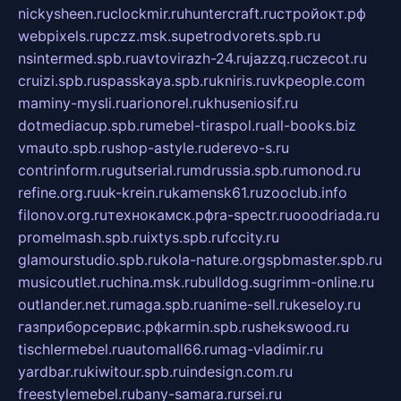
nickysheen.ru
clockmir.ru
huntercraft.ru
стройокт.рф
webpixels.ru
pczz.msk.su
petrodvorets.spb.ru
nsintermed.spb.ru
avtovirazh-24.ru
jazzq.ru
czecot.ru
cruizi.spb.ru
spasskaya.spb.ru
kniris.ru
vkpeople.com
maminy-mysli.ru
arionorel.ru
khuseniosif.ru
dotmediacup.spb.ru
mebel-tiraspol.ru
all-books.biz
vmauto.spb.ru
shop-astyle.ru
derevo-s.ru
contrinform.ru
gutserial.ru
mdrussia.spb.ru
monod.ru
refine.org.ru
uk-krein.ru
kamensk61.ru
zooclub.info
filonov.org.ru
технокамск.рф
ra-spectr.ru
ooodriada.ru
promelmash.spb.ru
ixtys.spb.ru
fccity.ru
glamourstudio.spb.ru
kola-nature.org
spbmaster.spb.ru
musicoutlet.ru
china.msk.ru
bulldog.su
grimm-online.ru
outlander.net.ru
maga.spb.ru
anime-sell.ru
keseloy.ru
газприборсервис.рф
karmin.spb.ru
shekswood.ru
tischlermebel.ru
automall66.ru
mag-vladimir.ru
yardbar.ru
kiwitour.spb.ru
indesign.com.ru
freestylemebel.ru
bany-samara.ru
rsei.ru