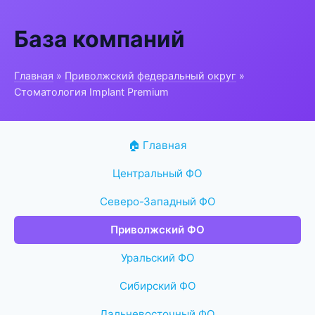
База компаний
Главная
»
Приволжский федеральный округ
»
Стоматология Implant Premium
🏠 Главная
Центральный ФО
Северо-Западный ФО
Приволжский ФО
Уральский ФО
Сибирский ФО
Дальневосточный ФО