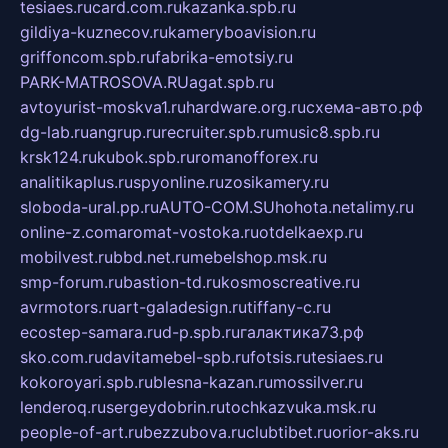
tesiaes.ru
card.com.ru
kazanka.spb.ru
gildiya-kuznecov.ru
kameryboavision.ru
griffoncom.spb.ru
fabrika-emotsiy.ru
PARK-MATROSOVA.RU
agat.spb.ru
avtoyurist-moskva1.ru
hardware.org.ru
схема-авто.рф
dg-lab.ru
angrup.ru
recruiter.spb.ru
music8.spb.ru
krsk124.ru
kubok.spb.ru
romanofforex.ru
analitikaplus.ru
spyonline.ru
zosikamery.ru
sloboda-ural.pp.ru
AUTO-COM.SU
hohota.net
alimy.ru
online-z.com
aromat-vostoka.ru
otdelkaexp.ru
mobilvest.ru
bbd.net.ru
mebelshop.msk.ru
smp-forum.ru
bastion-td.ru
kosmoscreative.ru
avrmotors.ru
art-galadesign.ru
tiffany-c.ru
ecostep-samara.ru
d-p.spb.ru
галактика73.рф
sko.com.ru
davitamebel-spb.ru
fotsis.ru
tesiaes.ru
kokoroyari.spb.ru
blesna-kazan.ru
mossilver.ru
lenderoq.ru
sergeydobrin.ru
tochkazvuka.msk.ru
people-of-art.ru
bezzubova.ru
clubtibet.ru
orior-aks.ru