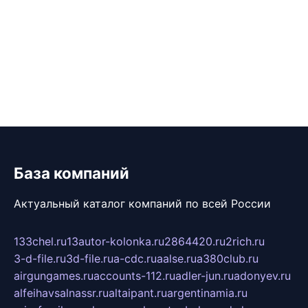
База компаний
Актуальный каталог компаний по всей России
133chel.ru
13autor-kolonka.ru
2864420.ru
2rich.ru
3-d-file.ru
3d-file.ru
a-cdc.ru
aalse.ru
a380club.ru
airgungames.ru
accounts-112.ru
adler-jun.ru
adonyev.ru
alfeihavsalnassr.ru
altaipant.ru
argentinamia.ru