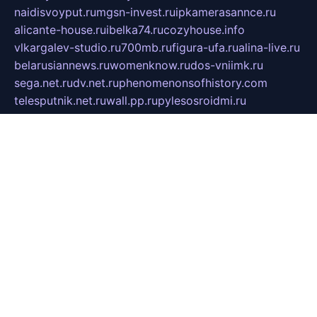
naidisvoyput.ru
mgsn-invest.ru
ipkamerasannce.ru
alicante-house.ru
ibelka74.ru
cozyhouse.info
vlkargalev-studio.ru
700mb.ru
figura-ufa.ru
alina-live.ru
belarusiannews.ru
womenknow.ru
dos-vniimk.ru
sega.net.ru
dv.net.ru
phenomenonsofhistory.com
telesputnik.net.ru
wall.pp.ru
pylesosroidmi.ru
gtc-clan.ru
cligs.ru
bibikazap.ru
popova.org.ru
netwhistler.spb.ru
bellvil.ru
bonzon.ru
iss-vladik.ru
defiparis.net.ru
las-gryzas.ru
amku.ru
electednews.spb.ru
feather.org.ru
spar72.ru
tankiigri.ru
dominus.com.ru
ibtree.ru
sanykool.pp.ru
unixlib.org.ru
menatep.spb.ru
gartenterrassen.ru
printeka.ru
skvozilka.com.ru
parkovka-pub.ru
lovemobi.ru
art-ru.ru
emulatorz.com.ru
alucomp.com.ru
tatforum.com.ru
alternativa-profi.ru
dermakler.ru
artsurvey.ru
aredir.ru
khimspas.ru
centr-maxi.ru
2018r.ru
bort-stomer-defort.ru
professional2.ru
gibsons.ru
artselena.ru
art-pilot.ru
ingredient.spb.ru