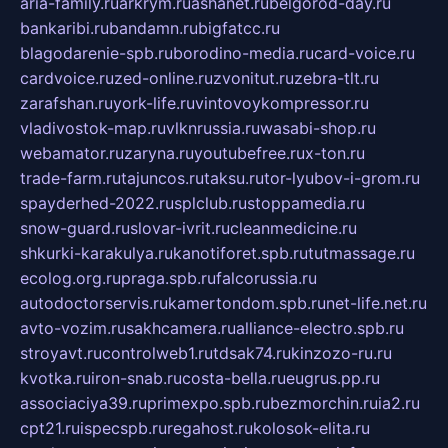
aria-family.ru
arkrym.ru
ashanet.ru
belgorod-day.ru
bankaribi.ru
bandamn.ru
bigfatcc.ru
blagodarenie-spb.ru
borodino-media.ru
card-voice.ru
cardvoice.ru
zed-online.ru
zvonitut.ru
zebra-tlt.ru
zarafshan.ru
york-life.ru
vintovoykompressor.ru
vladivostok-map.ru
vlknrussia.ru
wasabi-shop.ru
webamator.ru
zaryna.ru
youtubefree.ru
x-ton.ru
trade-farm.ru
tajuncos.ru
taksu.ru
tor-lyubov-i-grom.ru
spayderhed-2022.ru
splclub.ru
stoppamedia.ru
snow-guard.ru
slovar-ivrit.ru
cleanmedicine.ru
shkurki-karakulya.ru
kanotiforet.spb.ru
tutmassage.ru
ecolog.org.ru
praga.spb.ru
falcorussia.ru
autodoctorservis.ru
kamertondom.spb.ru
net-life.net.ru
avto-vozim.ru
sakhcamera.ru
alliance-electro.spb.ru
stroyavt.ru
controlweb1.ru
tdsak74.ru
kinzozo-ru.ru
kvotka.ru
iron-snab.ru
costa-bella.ru
eugrus.pp.ru
associaciya39.ru
primexpo.spb.ru
bezmorchin.ru
ia2.ru
cpt21.ru
ispecspb.ru
regahost.ru
kolosok-elita.ru