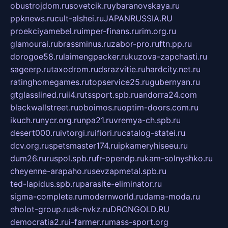
obustrojdom.ru
sovetcik.ru
ybaranovskaya.ru
ppknews.ru
cult-alshei.ru
JAPANRUSSIA.RU
proekciyamebel.ru
imper-finans.ru
rim.org.ru
glamourai.ru
brassminus.ru
zabor-pro.ru
ftn.pp.ru
dorogoe58.ru
laimengpacker.ru
kuzova-zapchasti.ru
sageerp.ru
taxodrom.ru
dsrazvitie.ru
hardcity.net.ru
ratinghomegames.ru
topservice25.ru
gubernyan.ru
gtglasslined.ru
ii4.ru
tssport.spb.ru
andorra24.com
blackwallstreet.ru
oboimos.ru
optim-doors.com.ru
ikuch.ru
nycr.org.ru
npa21.ru
vremya-ch.spb.ru
desert000.ru
ivtorgi.ru
ifiori.ru
catalog-statei.ru
dcv.org.ru
spetsmaster174.ru
ipkameryhiseeu.ru
dum26.ru
ruspol.spb.ru
fr-opendp.ru
kam-solnyshko.ru
cheyenne-arapaho.ru
sevzapmetal.spb.ru
ted-lapidus.spb.ru
parasite-eliminator.ru
sigma-complete.ru
modernworld.ru
dama-moda.ru
eholot-group.ru
sk-nvkz.ru
DRONGOLD.RU
democratia2.ru
i-farmer.ru
mass-sport.org