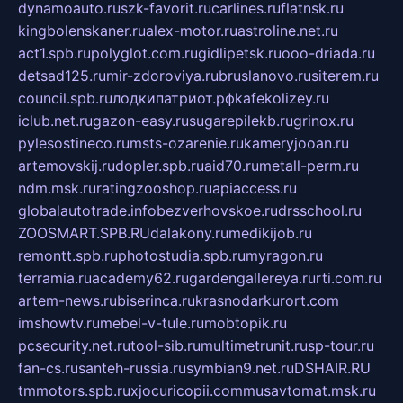
dynamoauto.ru
szk-favorit.ru
carlines.ru
flatnsk.ru
kingbolenskaner.ru
alex-motor.ru
astroline.net.ru
act1.spb.ru
polyglot.com.ru
gidlipetsk.ru
ooo-driada.ru
detsad125.ru
mir-zdoroviya.ru
bruslanovo.ru
siterem.ru
council.spb.ru
лодкипатриот.рф
kafekolizey.ru
iclub.net.ru
gazon-easy.ru
sugarepilekb.ru
grinox.ru
pylesostineco.ru
msts-ozarenie.ru
kameryjooan.ru
artemovskij.ru
dopler.spb.ru
aid70.ru
metall-perm.ru
ndm.msk.ru
ratingzooshop.ru
apiaccess.ru
globalautotrade.info
bezverhovskoe.ru
drsschool.ru
ZOOSMART.SPB.RU
dalakony.ru
medikijob.ru
remontt.spb.ru
photostudia.spb.ru
myragon.ru
terramia.ru
academy62.ru
gardengallereya.ru
rti.com.ru
artem-news.ru
biserinca.ru
krasnodarkurort.com
imshowtv.ru
mebel-v-tule.ru
mobtopik.ru
pcsecurity.net.ru
tool-sib.ru
multimetrunit.ru
sp-tour.ru
fan-cs.ru
santeh-russia.ru
symbian9.net.ru
DSHAIR.RU
tmmotors.spb.ru
xjocuricopii.com
musavtomat.msk.ru