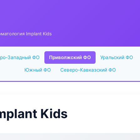
матология Implant Kids
ро-Западный ФО
Приволжский ФО
Уральский ФО
Южный ФО
Северо-Кавказский ФО
plant Kids