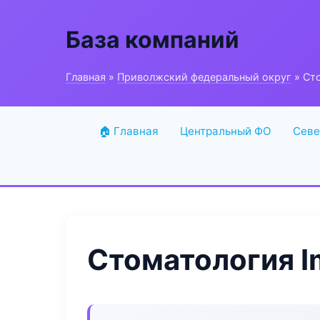
База компаний
Главная
»
Приволжский федеральный округ
» Сто
🏠 Главная
Центральный ФО
Севе
Стоматология Im