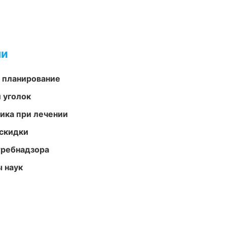
ми
 планирование
 уголок
тика при лечении
скидки
требнадзора
ы наук