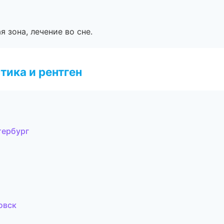
я зона, лечение во сне.
тика и рентген
тербург
овск