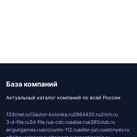
База компаний
Актуальный каталог компаний по всей России
133chel.ru
13autor-kolonka.ru
2864420.ru
2rich.ru
3-d-file.ru
3d-file.ru
a-cdc.ru
aalse.ru
a380club.ru
airgungames.ru
accounts-112.ru
adler-jun.ru
adonyev.ru