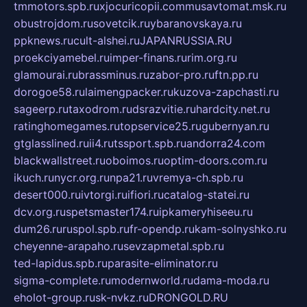
tmmotors.spb.ru
xjocuricopii.com
musavtomat.msk.ru
obustrojdom.ru
sovetcik.ru
ybaranovskaya.ru
ppknews.ru
cult-alshei.ru
JAPANRUSSIA.RU
proekciyamebel.ru
imper-finans.ru
rim.org.ru
glamourai.ru
brassminus.ru
zabor-pro.ru
ftn.pp.ru
dorogoe58.ru
laimengpacker.ru
kuzova-zapchasti.ru
sageerp.ru
taxodrom.ru
dsrazvitie.ru
hardcity.net.ru
ratinghomegames.ru
topservice25.ru
gubernyan.ru
gtglasslined.ru
ii4.ru
tssport.spb.ru
andorra24.com
blackwallstreet.ru
oboimos.ru
optim-doors.com.ru
ikuch.ru
nycr.org.ru
npa21.ru
vremya-ch.spb.ru
desert000.ru
ivtorgi.ru
ifiori.ru
catalog-statei.ru
dcv.org.ru
spetsmaster174.ru
ipkameryhiseeu.ru
dum26.ru
ruspol.spb.ru
fr-opendp.ru
kam-solnyshko.ru
cheyenne-arapaho.ru
sevzapmetal.spb.ru
ted-lapidus.spb.ru
parasite-eliminator.ru
sigma-complete.ru
modernworld.ru
dama-moda.ru
eholot-group.ru
sk-nvkz.ru
DRONGOLD.RU