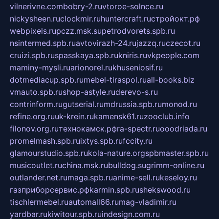
vilnerivne.com
bobry-2.ru
vtoroe-solnce.ru
nickysheen.ru
clockmir.ru
huntercraft.ru
стройокт.рф
webpixels.ru
pczz.msk.su
petrodvorets.spb.ru
nsintermed.spb.ru
avtovirazh-24.ru
jazzq.ru
czecot.ru
cruizi.spb.ru
spasskaya.spb.ru
kniris.ru
vkpeople.com
maminy-mysli.ru
arionorel.ru
khuseniosif.ru
dotmediacup.spb.ru
mebel-tiraspol.ru
all-books.biz
vmauto.spb.ru
shop-astyle.ru
derevo-s.ru
contrinform.ru
gutserial.ru
mdrussia.spb.ru
monod.ru
refine.org.ru
uk-krein.ru
kamensk61.ru
zooclub.info
filonov.org.ru
технокамск.рф
ra-spectr.ru
ooodriada.ru
promelmash.spb.ru
ixtys.spb.ru
fccity.ru
glamourstudio.spb.ru
kola-nature.org
spbmaster.spb.ru
musicoutlet.ru
china.msk.ru
bulldog.su
grimm-online.ru
outlander.net.ru
maga.spb.ru
anime-sell.ru
keseloy.ru
газприборсервис.рф
karmin.spb.ru
shekswood.ru
tischlermebel.ru
automall66.ru
mag-vladimir.ru
yardbar.ru
kiwitour.spb.ru
indesign.com.ru