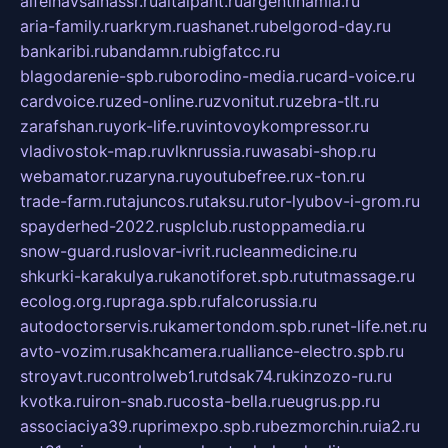
alfeihavsalnassr.ru
altaipant.ru
argentinamia.ru
aria-family.ru
arkrym.ru
ashanet.ru
belgorod-day.ru
bankaribi.ru
bandamn.ru
bigfatcc.ru
blagodarenie-spb.ru
borodino-media.ru
card-voice.ru
cardvoice.ru
zed-online.ru
zvonitut.ru
zebra-tlt.ru
zarafshan.ru
york-life.ru
vintovoykompressor.ru
vladivostok-map.ru
vlknrussia.ru
wasabi-shop.ru
webamator.ru
zaryna.ru
youtubefree.ru
x-ton.ru
trade-farm.ru
tajuncos.ru
taksu.ru
tor-lyubov-i-grom.ru
spayderhed-2022.ru
splclub.ru
stoppamedia.ru
snow-guard.ru
slovar-ivrit.ru
cleanmedicine.ru
shkurki-karakulya.ru
kanotiforet.spb.ru
tutmassage.ru
ecolog.org.ru
praga.spb.ru
falcorussia.ru
autodoctorservis.ru
kamertondom.spb.ru
net-life.net.ru
avto-vozim.ru
sakhcamera.ru
alliance-electro.spb.ru
stroyavt.ru
controlweb1.ru
tdsak74.ru
kinzozo-ru.ru
kvotka.ru
iron-snab.ru
costa-bella.ru
eugrus.pp.ru
associaciya39.ru
primexpo.spb.ru
bezmorchin.ru
ia2.ru