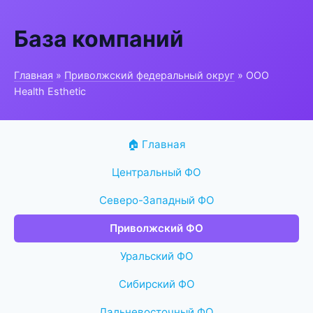
База компаний
Главная
»
Приволжский федеральный округ
» ООО
Health Esthetic
🏠 Главная
Центральный ФО
Северо-Западный ФО
Приволжский ФО
Уральский ФО
Сибирский ФО
Дальневосточный ФО