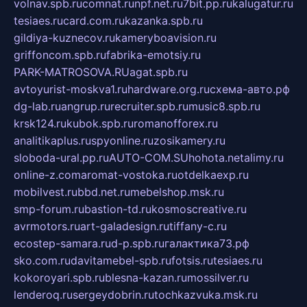
volnav.spb.ru
comnat.ru
npf.net.ru
7bit.pp.ru
kalugatur.ru
tesiaes.ru
card.com.ru
kazanka.spb.ru
gildiya-kuznecov.ru
kameryboavision.ru
griffoncom.spb.ru
fabrika-emotsiy.ru
PARK-MATROSOVA.RU
agat.spb.ru
avtoyurist-moskva1.ru
hardware.org.ru
схема-авто.рф
dg-lab.ru
angrup.ru
recruiter.spb.ru
music8.spb.ru
krsk124.ru
kubok.spb.ru
romanofforex.ru
analitikaplus.ru
spyonline.ru
zosikamery.ru
sloboda-ural.pp.ru
AUTO-COM.SU
hohota.net
alimy.ru
online-z.com
aromat-vostoka.ru
otdelkaexp.ru
mobilvest.ru
bbd.net.ru
mebelshop.msk.ru
smp-forum.ru
bastion-td.ru
kosmoscreative.ru
avrmotors.ru
art-galadesign.ru
tiffany-c.ru
ecostep-samara.ru
d-p.spb.ru
галактика73.рф
sko.com.ru
davitamebel-spb.ru
fotsis.ru
tesiaes.ru
kokoroyari.spb.ru
blesna-kazan.ru
mossilver.ru
lenderoq.ru
sergeydobrin.ru
tochkazvuka.msk.ru