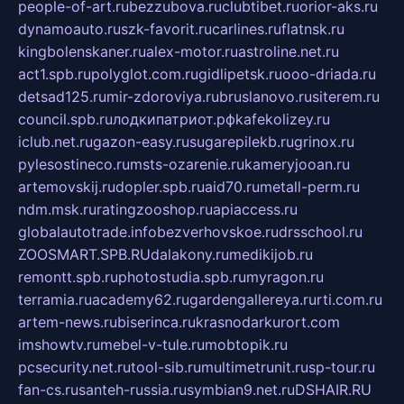
people-of-art.ru
bezzubova.ru
clubtibet.ru
orior-aks.ru
dynamoauto.ru
szk-favorit.ru
carlines.ru
flatnsk.ru
kingbolenskaner.ru
alex-motor.ru
astroline.net.ru
act1.spb.ru
polyglot.com.ru
gidlipetsk.ru
ooo-driada.ru
detsad125.ru
mir-zdoroviya.ru
bruslanovo.ru
siterem.ru
council.spb.ru
лодкипатриот.рф
kafekolizey.ru
iclub.net.ru
gazon-easy.ru
sugarepilekb.ru
grinox.ru
pylesostineco.ru
msts-ozarenie.ru
kameryjooan.ru
artemovskij.ru
dopler.spb.ru
aid70.ru
metall-perm.ru
ndm.msk.ru
ratingzooshop.ru
apiaccess.ru
globalautotrade.info
bezverhovskoe.ru
drsschool.ru
ZOOSMART.SPB.RU
dalakony.ru
medikijob.ru
remontt.spb.ru
photostudia.spb.ru
myragon.ru
terramia.ru
academy62.ru
gardengallereya.ru
rti.com.ru
artem-news.ru
biserinca.ru
krasnodarkurort.com
imshowtv.ru
mebel-v-tule.ru
mobtopik.ru
pcsecurity.net.ru
tool-sib.ru
multimetrunit.ru
sp-tour.ru
fan-cs.ru
santeh-russia.ru
symbian9.net.ru
DSHAIR.RU