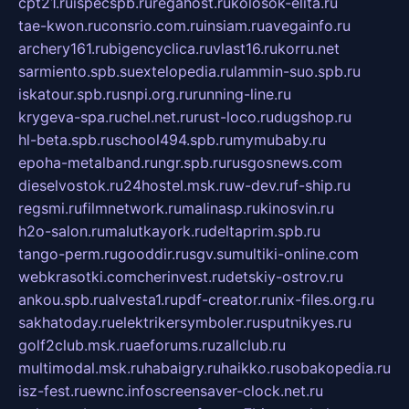
cpt21.ru
ispecspb.ru
regahost.ru
kolosok-elita.ru
tae-kwon.ru
consrio.com.ru
insiam.ru
avegainfo.ru
archery161.ru
bigencyclica.ru
vlast16.ru
korru.net
sarmiento.spb.su
extelopedia.ru
lammin-suo.spb.ru
iskatour.spb.ru
snpi.org.ru
running-line.ru
krygeva-spa.ru
chel.net.ru
rust-loco.ru
dugshop.ru
hl-beta.spb.ru
school494.spb.ru
mymubaby.ru
epoha-metalband.ru
ngr.spb.ru
rusgosnews.com
dieselvostok.ru
24hostel.msk.ru
w-dev.ru
f-ship.ru
regsmi.ru
filmnetwork.ru
malinasp.ru
kinosvin.ru
h2o-salon.ru
malutkayork.ru
deltaprim.spb.ru
tango-perm.ru
gooddir.ru
sgv.su
multiki-online.com
webkrasotki.com
cherinvest.ru
detskiy-ostrov.ru
ankou.spb.ru
alvesta1.ru
pdf-creator.ru
nix-files.org.ru
sakhatoday.ru
elektrikersymboler.ru
sputnikyes.ru
golf2club.msk.ru
aeforums.ru
zallclub.ru
multimodal.msk.ru
habaigry.ru
haikko.ru
sobakopedia.ru
isz-fest.ru
ewnc.info
screensaver-clock.net.ru