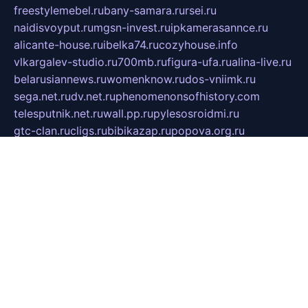
freestylemebel.ru
bany-samara.ru
rsei.ru
naidisvoyput.ru
mgsn-invest.ru
ipkamerasannce.ru
alicante-house.ru
ibelka74.ru
cozyhouse.info
vlkargalev-studio.ru
700mb.ru
figura-ufa.ru
alina-live.ru
belarusiannews.ru
womenknow.ru
dos-vniimk.ru
sega.net.ru
dv.net.ru
phenomenonsofhistory.com
telesputnik.net.ru
wall.pp.ru
pylesosroidmi.ru
gtc-clan.ru
cligs.ru
bibikazap.ru
popova.org.ru
netwhistler.spb.ru
bellvil.ru
bonzon.ru
iss-vladik.ru
defiparis.net.ru
las-gryzas.ru
amku.ru
electednews.spb.ru
feather.org.ru
spar72.ru
tankiigri.ru
dominus.com.ru
ibtree.ru
sanykool.pp.ru
unixlib.org.ru
menatep.spb.ru
gartenterrassen.ru
printeka.ru
skvozilka.com.ru
parkovka-pub.ru
lovemobi.ru
art-ru.ru
emulatorz.com.ru
alucomp.com.ru
tatforum.com.ru
alternativa-profi.ru
dermakler.ru
artsurvey.ru
aredir.ru
khimspas.ru
centr-maxi.ru
2018r.ru
bort-stomer-defort.ru
professional2.ru
gibsons.ru