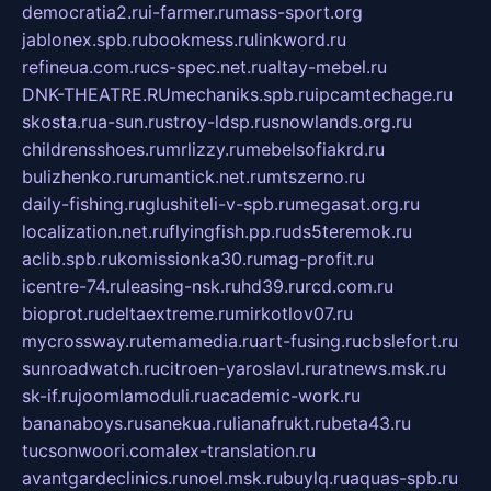
democratia2.ru
i-farmer.ru
mass-sport.org
jablonex.spb.ru
bookmess.ru
linkword.ru
refineua.com.ru
cs-spec.net.ru
altay-mebel.ru
DNK-THEATRE.RU
mechaniks.spb.ru
ipcamtechage.ru
skosta.ru
a-sun.ru
stroy-ldsp.ru
snowlands.org.ru
childrensshoes.ru
mrlizzy.ru
mebelsofiakrd.ru
bulizhenko.ru
rumantick.net.ru
mtszerno.ru
daily-fishing.ru
glushiteli-v-spb.ru
megasat.org.ru
localization.net.ru
flyingfish.pp.ru
ds5teremok.ru
aclib.spb.ru
komissionka30.ru
mag-profit.ru
icentre-74.ru
leasing-nsk.ru
hd39.ru
rcd.com.ru
bioprot.ru
deltaextreme.ru
mirkotlov07.ru
mycrossway.ru
temamedia.ru
art-fusing.ru
cbslefort.ru
sunroadwatch.ru
citroen-yaroslavl.ru
ratnews.msk.ru
sk-if.ru
joomlamoduli.ru
academic-work.ru
bananaboys.ru
sanekua.ru
lianafrukt.ru
beta43.ru
tucsonwoori.com
alex-translation.ru
avantgardeclinics.ru
noel.msk.ru
buylq.ru
aquas-spb.ru