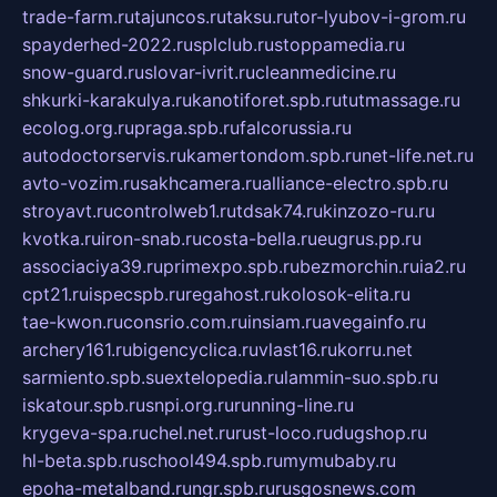
trade-farm.ru
tajuncos.ru
taksu.ru
tor-lyubov-i-grom.ru
spayderhed-2022.ru
splclub.ru
stoppamedia.ru
snow-guard.ru
slovar-ivrit.ru
cleanmedicine.ru
shkurki-karakulya.ru
kanotiforet.spb.ru
tutmassage.ru
ecolog.org.ru
praga.spb.ru
falcorussia.ru
autodoctorservis.ru
kamertondom.spb.ru
net-life.net.ru
avto-vozim.ru
sakhcamera.ru
alliance-electro.spb.ru
stroyavt.ru
controlweb1.ru
tdsak74.ru
kinzozo-ru.ru
kvotka.ru
iron-snab.ru
costa-bella.ru
eugrus.pp.ru
associaciya39.ru
primexpo.spb.ru
bezmorchin.ru
ia2.ru
cpt21.ru
ispecspb.ru
regahost.ru
kolosok-elita.ru
tae-kwon.ru
consrio.com.ru
insiam.ru
avegainfo.ru
archery161.ru
bigencyclica.ru
vlast16.ru
korru.net
sarmiento.spb.su
extelopedia.ru
lammin-suo.spb.ru
iskatour.spb.ru
snpi.org.ru
running-line.ru
krygeva-spa.ru
chel.net.ru
rust-loco.ru
dugshop.ru
hl-beta.spb.ru
school494.spb.ru
mymubaby.ru
epoha-metalband.ru
ngr.spb.ru
rusgosnews.com