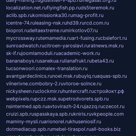
localization.net.ru
flyingfish.pp.ru
ds5teremok.ru
aclib.spb.ru
komissionka30.ru
mag-profit.ru
icentre-74.ru
leasing-nsk.ru
hd39.ru
rcd.com.ru
bioprot.ru
deltaextreme.ru
mirkotlov07.ru
mycrossway.ru
temamedia.ru
art-fusing.ru
cbslefort.ru
sunroadwatch.ru
citroen-yaroslavl.ru
ratnews.msk.ru
sk-if.ru
joomlamoduli.ru
academic-work.ru
bananaboys.ru
sanekua.ru
lianafrukt.ru
beta43.ru
tucsonwoori.com
alex-translation.ru
avantgardeclinics.ru
noel.msk.ru
buylq.ru
aquas-spb.ru
vilnerivne.com
bobry-2.ru
vtoroe-solnce.ru
nickysheen.ru
clockmir.ru
huntercraft.ru
стройокт.рф
webpixels.ru
pczz.msk.su
petrodvorets.spb.ru
nsintermed.spb.ru
avtovirazh-24.ru
jazzq.ru
czecot.ru
cruizi.spb.ru
spasskaya.spb.ru
kniris.ru
vkpeople.com
maminy-mysli.ru
arionorel.ru
khuseniosif.ru
dotmediacup.spb.ru
mebel-tiraspol.ru
all-books.biz