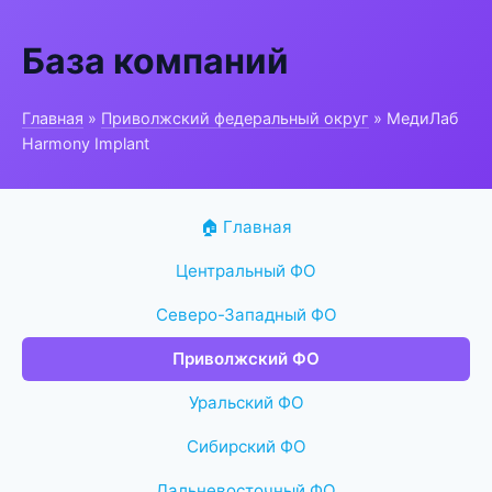
База компаний
Главная
»
Приволжский федеральный округ
» МедиЛаб
Harmony Implant
🏠 Главная
Центральный ФО
Северо-Западный ФО
Приволжский ФО
Уральский ФО
Сибирский ФО
Дальневосточный ФО