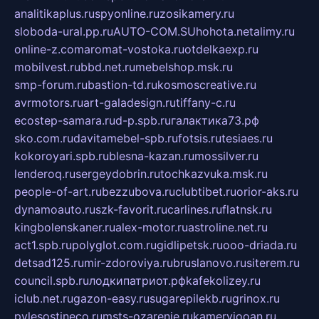
analitikaplus.ru
spyonline.ru
zosikamery.ru
sloboda-ural.pp.ru
AUTO-COM.SU
hohota.net
alimy.ru
online-z.com
aromat-vostoka.ru
otdelkaexp.ru
mobilvest.ru
bbd.net.ru
mebelshop.msk.ru
smp-forum.ru
bastion-td.ru
kosmoscreative.ru
avrmotors.ru
art-galadesign.ru
tiffany-c.ru
ecostep-samara.ru
d-p.spb.ru
галактика73.рф
sko.com.ru
davitamebel-spb.ru
fotsis.ru
tesiaes.ru
kokoroyari.spb.ru
blesna-kazan.ru
mossilver.ru
lenderoq.ru
sergeydobrin.ru
tochkazvuka.msk.ru
people-of-art.ru
bezzubova.ru
clubtibet.ru
orior-aks.ru
dynamoauto.ru
szk-favorit.ru
carlines.ru
flatnsk.ru
kingbolenskaner.ru
alex-motor.ru
astroline.net.ru
act1.spb.ru
polyglot.com.ru
gidlipetsk.ru
ooo-driada.ru
detsad125.ru
mir-zdoroviya.ru
bruslanovo.ru
siterem.ru
council.spb.ru
лодкипатриот.рф
kafekolizey.ru
iclub.net.ru
gazon-easy.ru
sugarepilekb.ru
grinox.ru
pylesostineco.ru
msts-ozarenie.ru
kameryjooan.ru