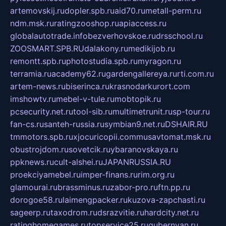
artemovskij.ru
dopler.spb.ru
aid70.ru
metall-perm.ru
ndm.msk.ru
ratingzooshop.ru
apiaccess.ru
globalautotrade.info
bezverhovskoe.ru
drsschool.ru
ZOOSMART.SPB.RU
dalakony.ru
medikijob.ru
remontt.spb.ru
photostudia.spb.ru
myragon.ru
terramia.ru
academy62.ru
gardengallereya.ru
rti.com.ru
artem-news.ru
biserinca.ru
krasnodarkurort.com
imshowtv.ru
mebel-v-tule.ru
mobtopik.ru
pcsecurity.net.ru
tool-sib.ru
multimetrunit.ru
sp-tour.ru
fan-cs.ru
santeh-russia.ru
symbian9.net.ru
DSHAIR.RU
tmmotors.spb.ru
xjocuricopii.com
musavtomat.msk.ru
obustrojdom.ru
sovetcik.ru
ybaranovskaya.ru
ppknews.ru
cult-alshei.ru
JAPANRUSSIA.RU
proekciyamebel.ru
imper-finans.ru
rim.org.ru
glamourai.ru
brassminus.ru
zabor-pro.ru
ftn.pp.ru
dorogoe58.ru
laimengpacker.ru
kuzova-zapchasti.ru
sageerp.ru
taxodrom.ru
dsrazvitie.ru
hardcity.net.ru
ratinghomegames.ru
topservice25.ru
gubernyan.ru