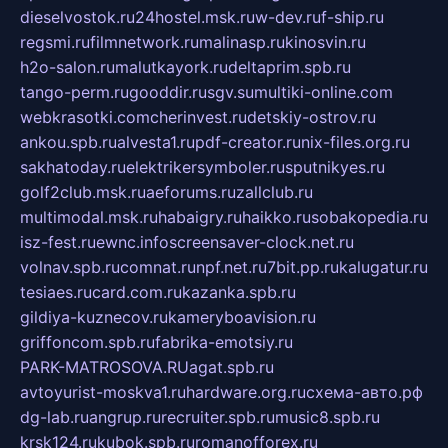
dieselvostok.ru
24hostel.msk.ru
w-dev.ru
f-ship.ru
regsmi.ru
filmnetwork.ru
malinasp.ru
kinosvin.ru
h2o-salon.ru
malutkayork.ru
deltaprim.spb.ru
tango-perm.ru
gooddir.ru
sgv.su
multiki-online.com
webkrasotki.com
cherinvest.ru
detskiy-ostrov.ru
ankou.spb.ru
alvesta1.ru
pdf-creator.ru
nix-files.org.ru
sakhatoday.ru
elektrikersymboler.ru
sputnikyes.ru
golf2club.msk.ru
aeforums.ru
zallclub.ru
multimodal.msk.ru
habaigry.ru
haikko.ru
sobakopedia.ru
isz-fest.ru
ewnc.info
screensaver-clock.net.ru
volnav.spb.ru
comnat.ru
npf.net.ru
7bit.pp.ru
kalugatur.ru
tesiaes.ru
card.com.ru
kazanka.spb.ru
gildiya-kuznecov.ru
kameryboavision.ru
griffoncom.spb.ru
fabrika-emotsiy.ru
PARK-MATROSOVA.RU
agat.spb.ru
avtoyurist-moskva1.ru
hardware.org.ru
схема-авто.рф
dg-lab.ru
angrup.ru
recruiter.spb.ru
music8.spb.ru
krsk124.ru
kubok.spb.ru
romanofforex.ru