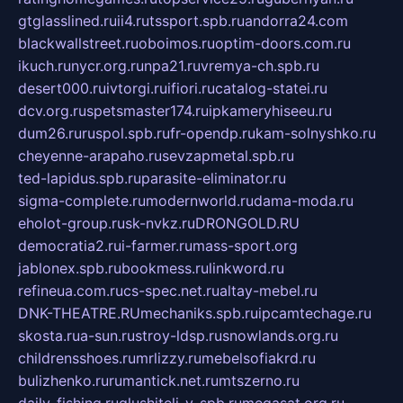
gtglasslined.ru
ii4.ru
tssport.spb.ru
andorra24.com
blackwallstreet.ru
oboimos.ru
optim-doors.com.ru
ikuch.ru
nycr.org.ru
npa21.ru
vremya-ch.spb.ru
desert000.ru
ivtorgi.ru
ifiori.ru
catalog-statei.ru
dcv.org.ru
spetsmaster174.ru
ipkameryhiseeu.ru
dum26.ru
ruspol.spb.ru
fr-opendp.ru
kam-solnyshko.ru
cheyenne-arapaho.ru
sevzapmetal.spb.ru
ted-lapidus.spb.ru
parasite-eliminator.ru
sigma-complete.ru
modernworld.ru
dama-moda.ru
eholot-group.ru
sk-nvkz.ru
DRONGOLD.RU
democratia2.ru
i-farmer.ru
mass-sport.org
jablonex.spb.ru
bookmess.ru
linkword.ru
refineua.com.ru
cs-spec.net.ru
altay-mebel.ru
DNK-THEATRE.RU
mechaniks.spb.ru
ipcamtechage.ru
skosta.ru
a-sun.ru
stroy-ldsp.ru
snowlands.org.ru
childrensshoes.ru
mrlizzy.ru
mebelsofiakrd.ru
bulizhenko.ru
rumantick.net.ru
mtszerno.ru
daily-fishing.ru
glushiteli-v-spb.ru
megasat.org.ru