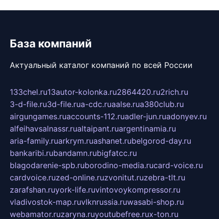
База компаний
Актуальный каталог компаний по всей России
133chel.ru
13autor-kolonka.ru
2864420.ru
2rich.ru
3-d-file.ru
3d-file.ru
a-cdc.ru
aalse.ru
a380club.ru
airgungames.ru
accounts-112.ru
adler-jun.ru
adonyev.ru
alfeihavsalnassr.ru
altaipant.ru
argentinamia.ru
aria-family.ru
arkrym.ru
ashanet.ru
belgorod-day.ru
bankaribi.ru
bandamn.ru
bigfatcc.ru
blagodarenie-spb.ru
borodino-media.ru
card-voice.ru
cardvoice.ru
zed-online.ru
zvonitut.ru
zebra-tlt.ru
zarafshan.ru
york-life.ru
vintovoykompressor.ru
vladivostok-map.ru
vlknrussia.ru
wasabi-shop.ru
webamator.ru
zaryna.ru
youtubefree.ru
x-ton.ru