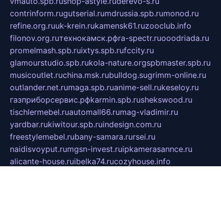
vmauto.spb.ru
shop-astyle.ru
derevo-s.ru
contrinform.ru
gutserial.ru
mdrussia.spb.ru
monod.ru
refine.org.ru
uk-krein.ru
kamensk61.ru
zooclub.info
filonov.org.ru
технокамск.рф
ra-spectr.ru
ooodriada.ru
promelmash.spb.ru
ixtys.spb.ru
fccity.ru
glamourstudio.spb.ru
kola-nature.org
spbmaster.spb.ru
musicoutlet.ru
china.msk.ru
bulldog.su
grimm-online.ru
outlander.net.ru
maga.spb.ru
anime-sell.ru
keseloy.ru
газприборсервис.рф
karmin.spb.ru
shekswood.ru
tischlermebel.ru
automall66.ru
mag-vladimir.ru
yardbar.ru
kiwitour.spb.ru
indesign.com.ru
freestylemebel.ru
bany-samara.ru
rsei.ru
naidisvoyput.ru
mgsn-invest.ru
ipkamerasannce.ru
alicante-house.ru
ibelka74.ru
cozyhouse.info
vlkargalev-studio.ru
700mb.ru
figura-ufa.ru
alina-live.ru
belarusiannews.ru
womenknow.ru
dos-vniimk.ru
sega.net.ru
dv.net.ru
phenomenonsofhistory.com
telesputnik.net.ru
wall.pp.ru
pylesosroidmi.ru