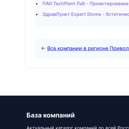
ПАО TechPlant Лаб - Проектирование
ЗдравПункт Expert Stoma - Эстетиче
←
Все компании в регионе Приво
База компаний
Актуальный каталог компаний по всей Рос