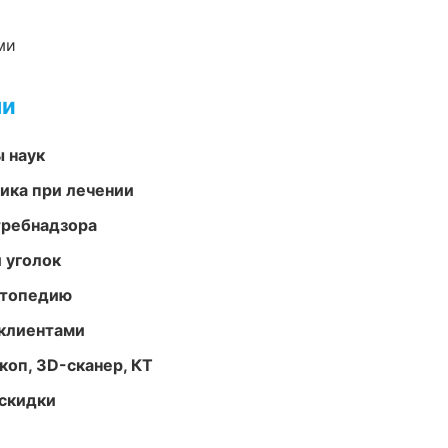
ми
ми
ы наук
тика при лечении
требнадзора
 уголок
ортопедию
 клиентами
оп, 3D-сканер, КТ
скидки