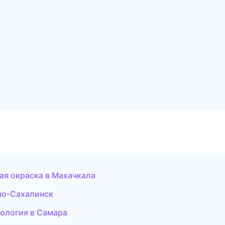
ая окраска в Махачкала
жно-Сахалинск
етология в Самара