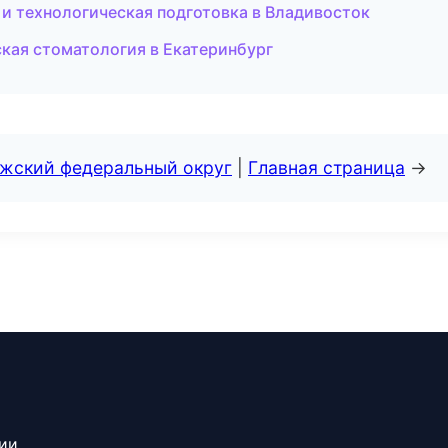
 и технологическая подготовка в Владивосток
ская стоматология в Екатеринбург
лжский федеральный округ
|
Главная страница
→
сии