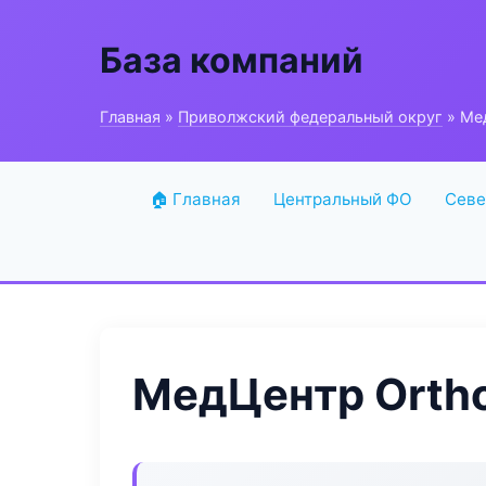
База компаний
Главная
»
Приволжский федеральный округ
» Мед
🏠 Главная
Центральный ФО
Севе
МедЦентр Ortho