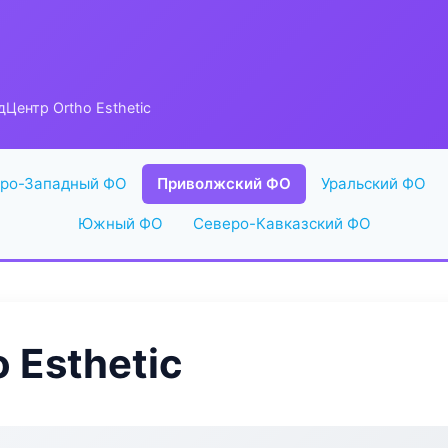
Центр Ortho Esthetic
ро-Западный ФО
Приволжский ФО
Уральский ФО
Южный ФО
Северо-Кавказский ФО
 Esthetic