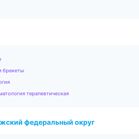
е
и брекеты
огия
оматология терапевтическая
лжский федеральный округ