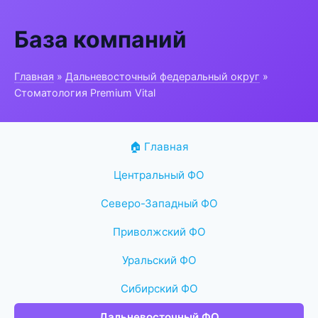
База компаний
Главная
»
Дальневосточный федеральный округ
»
Стоматология Premium Vital
🏠 Главная
Центральный ФО
Северо-Западный ФО
Приволжский ФО
Уральский ФО
Сибирский ФО
Дальневосточный ФО