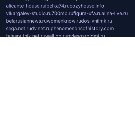
alicante-house.ru
ibelka74.ru
cozyhouse.info
vlkargalev-studio.ru
700mb.ru
figura-ufa.ru
alina-live.ru
belarusiannews.ru
womenknow.ru
dos-vniimk.ru
sega.net.ru
dv.net.ru
phenomenonsofhistory.com
telesputnik.net.ru
wall.pp.ru
pylesosroidmi.ru
gtc-clan.ru
cligs.ru
bibikazap.ru
popova.org.ru
netwhistler.spb.ru
bellvil.ru
bonzon.ru
iss-vladik.ru
defiparis.net.ru
las-gryzas.ru
amku.ru
electednews.spb.ru
feather.org.ru
spar72.ru
tankiigri.ru
dominus.com.ru
ibtree.ru
sanykool.pp.ru
unixlib.org.ru
menatep.spb.ru
gartenterrassen.ru
printeka.ru
skvozilka.com.ru
parkovka-pub.ru
lovemobi.ru
art-ru.ru
emulatorz.com.ru
alucomp.com.ru
tatforum.com.ru
alternativa-profi.ru
dermakler.ru
artsurvey.ru
aredir.ru
khimspas.ru
centr-maxi.ru
2018r.ru
bort-stomer-defort.ru
professional2.ru
gibsons.ru
artselena.ru
art-pilot.ru
ingredient.spb.ru
npfpolimer.spb.ru
argentum.spb.ru
hom-edu.ru