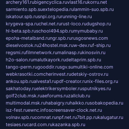
archery161.ru
bigencyclica.ru
vlast16.ru
korru.net
sarmiento.spb.su
extelopedia.ru
lammin-suo.spb.ru
iskatour.spb.ru
snpi.org.ru
running-line.ru
krygeva-spa.ru
chel.net.ru
rust-loco.ru
dugshop.ru
hl-beta.spb.ru
school494.spb.ru
mymubaby.ru
epoha-metalband.ru
ngr.spb.ru
rusgosnews.com
dieselvostok.ru
24hostel.msk.ru
w-dev.ru
f-ship.ru
regsmi.ru
filmnetwork.ru
malinasp.ru
kinosvin.ru
h2o-salon.ru
malutkayork.ru
deltaprim.spb.ru
tango-perm.ru
gooddir.ru
sgv.su
multiki-online.com
webkrasotki.com
cherinvest.ru
detskiy-ostrov.ru
ankou.spb.ru
alvesta1.ru
pdf-creator.ru
nix-files.org.ru
sakhatoday.ru
elektrikersymboler.ru
sputnikyes.ru
golf2club.msk.ru
aeforums.ru
zallclub.ru
multimodal.msk.ru
habaigry.ru
haikko.ru
sobakopedia.ru
isz-fest.ru
ewnc.info
screensaver-clock.net.ru
volnav.spb.ru
comnat.ru
npf.net.ru
7bit.pp.ru
kalugatur.ru
tesiaes.ru
card.com.ru
kazanka.spb.ru