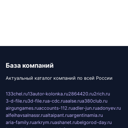
База компаний
Актуальный каталог компаний по всей России
133chel.ru
13autor-kolonka.ru
2864420.ru
2rich.ru
3-d-file.ru
3d-file.ru
a-cdc.ru
aalse.ru
a380club.ru
airgungames.ru
accounts-112.ru
adler-jun.ru
adonyev.ru
alfeihavsalnassr.ru
altaipant.ru
argentinamia.ru
aria-family.ru
arkrym.ru
ashanet.ru
belgorod-day.ru