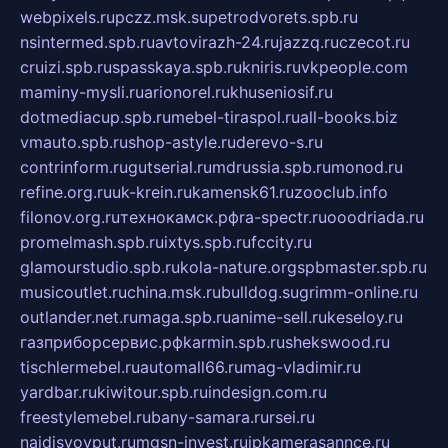
webpixels.ru
pczz.msk.su
petrodvorets.spb.ru
nsintermed.spb.ru
avtovirazh-24.ru
jazzq.ru
czecot.ru
cruizi.spb.ru
spasskaya.spb.ru
kniris.ru
vkpeople.com
maminy-mysli.ru
arionorel.ru
khuseniosif.ru
dotmediacup.spb.ru
mebel-tiraspol.ru
all-books.biz
vmauto.spb.ru
shop-astyle.ru
derevo-s.ru
contrinform.ru
gutserial.ru
mdrussia.spb.ru
monod.ru
refine.org.ru
uk-krein.ru
kamensk61.ru
zooclub.info
filonov.org.ru
технокамск.рф
ra-spectr.ru
ooodriada.ru
promelmash.spb.ru
ixtys.spb.ru
fccity.ru
glamourstudio.spb.ru
kola-nature.org
spbmaster.spb.ru
musicoutlet.ru
china.msk.ru
bulldog.su
grimm-online.ru
outlander.net.ru
maga.spb.ru
anime-sell.ru
keseloy.ru
газприборсервис.рф
karmin.spb.ru
shekswood.ru
tischlermebel.ru
automall66.ru
mag-vladimir.ru
yardbar.ru
kiwitour.spb.ru
indesign.com.ru
freestylemebel.ru
bany-samara.ru
rsei.ru
naidisvoyput.ru
mgsn-invest.ru
ipkamerasannce.ru