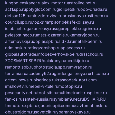
kingbolenskaner.ru
alex-motor.ru
astroline.net.ru
act1.spb.ru
polyglot.com.ru
gidlipetsk.ru
ooo-driada.ru
detsad125.ru
mir-zdoroviya.ru
bruslanovo.ru
siterem.ru
council.spb.ru
лодкипатриот.рф
kafekolizey.ru
iclub.net.ru
gazon-easy.ru
sugarepilekb.ru
grinox.ru
pylesostineco.ru
msts-ozarenie.ru
kameryjooan.ru
artemovskij.ru
dopler.spb.ru
aid70.ru
metall-perm.ru
ndm.msk.ru
ratingzooshop.ru
apiaccess.ru
globalautotrade.info
bezverhovskoe.ru
drsschool.ru
ZOOSMART.SPB.RU
dalakony.ru
medikijob.ru
remontt.spb.ru
photostudia.spb.ru
myragon.ru
terramia.ru
academy62.ru
gardengallereya.ru
rti.com.ru
artem-news.ru
biserinca.ru
krasnodarkurort.com
imshowtv.ru
mebel-v-tule.ru
mobtopik.ru
pcsecurity.net.ru
tool-sib.ru
multimetrunit.ru
sp-tour.ru
fan-cs.ru
santeh-russia.ru
symbian9.net.ru
DSHAIR.RU
tmmotors.spb.ru
xjocuricopii.com
musavtomat.msk.ru
obustrojdom.ru
sovetcik.ru
ybaranovskaya.ru