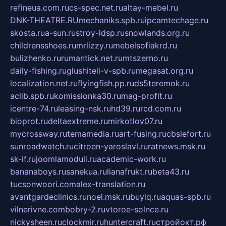
refineua.com.ru
cs-spec.net.ru
altay-mebel.ru
DNK-THEATRE.RU
mechaniks.spb.ru
ipcamtechage.ru
skosta.ru
a-sun.ru
stroy-ldsp.ru
snowlands.org.ru
childrensshoes.ru
mrlizzy.ru
mebelsofiakrd.ru
bulizhenko.ru
rumantick.net.ru
mtszerno.ru
daily-fishing.ru
glushiteli-v-spb.ru
megasat.org.ru
localization.net.ru
flyingfish.pp.ru
ds5teremok.ru
aclib.spb.ru
komissionka30.ru
mag-profit.ru
icentre-74.ru
leasing-nsk.ru
hd39.ru
rcd.com.ru
bioprot.ru
deltaextreme.ru
mirkotlov07.ru
mycrossway.ru
temamedia.ru
art-fusing.ru
cbslefort.ru
sunroadwatch.ru
citroen-yaroslavl.ru
ratnews.msk.ru
sk-if.ru
joomlamoduli.ru
academic-work.ru
bananaboys.ru
sanekua.ru
lianafrukt.ru
beta43.ru
tucsonwoori.com
alex-translation.ru
avantgardeclinics.ru
noel.msk.ru
buylq.ru
aquas-spb.ru
vilnerivne.com
bobry-2.ru
vtoroe-solnce.ru
nickysheen.ru
clockmir.ru
huntercraft.ru
стройокт.рф