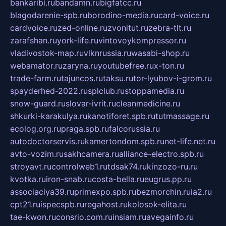
bankaribi.ru
bandamn.ru
bigfatcc.ru
blagodarenie-spb.ru
borodino-media.ru
card-voice.ru
cardvoice.ru
zed-online.ru
zvonitut.ru
zebra-tlt.ru
zarafshan.ru
york-life.ru
vintovoykompressor.ru
vladivostok-map.ru
vlknrussia.ru
wasabi-shop.ru
webamator.ru
zaryna.ru
youtubefree.ru
x-ton.ru
trade-farm.ru
tajuncos.ru
taksu.ru
tor-lyubov-i-grom.ru
spayderhed-2022.ru
splclub.ru
stoppamedia.ru
snow-guard.ru
slovar-ivrit.ru
cleanmedicine.ru
shkurki-karakulya.ru
kanotiforet.spb.ru
tutmassage.ru
ecolog.org.ru
praga.spb.ru
falcorussia.ru
autodoctorservis.ru
kamertondom.spb.ru
net-life.net.ru
avto-vozim.ru
sakhcamera.ru
alliance-electro.spb.ru
stroyavt.ru
controlweb1.ru
tdsak74.ru
kinzozo-ru.ru
kvotka.ru
iron-snab.ru
costa-bella.ru
eugrus.pp.ru
associaciya39.ru
primexpo.spb.ru
bezmorchin.ru
ia2.ru
cpt21.ru
ispecspb.ru
regahost.ru
kolosok-elita.ru
tae-kwon.ru
consrio.com.ru
insiam.ru
avegainfo.ru