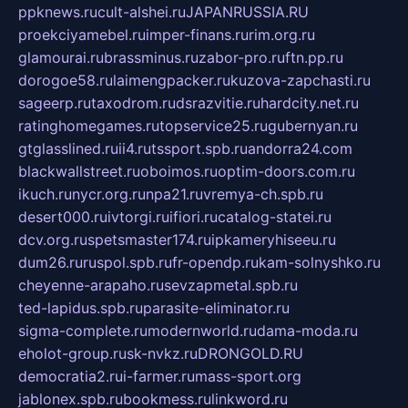
ppknews.ru
cult-alshei.ru
JAPANRUSSIA.RU
proekciyamebel.ru
imper-finans.ru
rim.org.ru
glamourai.ru
brassminus.ru
zabor-pro.ru
ftn.pp.ru
dorogoe58.ru
laimengpacker.ru
kuzova-zapchasti.ru
sageerp.ru
taxodrom.ru
dsrazvitie.ru
hardcity.net.ru
ratinghomegames.ru
topservice25.ru
gubernyan.ru
gtglasslined.ru
ii4.ru
tssport.spb.ru
andorra24.com
blackwallstreet.ru
oboimos.ru
optim-doors.com.ru
ikuch.ru
nycr.org.ru
npa21.ru
vremya-ch.spb.ru
desert000.ru
ivtorgi.ru
ifiori.ru
catalog-statei.ru
dcv.org.ru
spetsmaster174.ru
ipkameryhiseeu.ru
dum26.ru
ruspol.spb.ru
fr-opendp.ru
kam-solnyshko.ru
cheyenne-arapaho.ru
sevzapmetal.spb.ru
ted-lapidus.spb.ru
parasite-eliminator.ru
sigma-complete.ru
modernworld.ru
dama-moda.ru
eholot-group.ru
sk-nvkz.ru
DRONGOLD.RU
democratia2.ru
i-farmer.ru
mass-sport.org
jablonex.spb.ru
bookmess.ru
linkword.ru