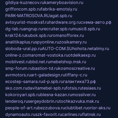
gildiya-kuznecov.ru
kameryboavision.ru
griffoncom.spb.ru
fabrika-emotsiy.ru
PARK-MATROSOVA.RU
agat.spb.ru
avtoyurist-moskva1.ru
hardware.org.ru
схема-авто.рф
dg-lab.ru
angrup.ru
recruiter.spb.ru
music8.spb.ru
krsk124.ru
kubok.spb.ru
romanofforex.ru
analitikaplus.ru
spyonline.ru
zosikamery.ru
sloboda-ural.pp.ru
AUTO-COM.SU
hohota.net
alimy.ru
online-z.com
aromat-vostoka.ru
otdelkaexp.ru
mobilvest.ru
bbd.net.ru
mebelshop.msk.ru
smp-forum.ru
bastion-td.ru
kosmoscreative.ru
avrmotors.ru
art-galadesign.ru
tiffany-c.ru
ecostep-samara.ru
d-p.spb.ru
галактика73.рф
sko.com.ru
davitamebel-spb.ru
fotsis.ru
tesiaes.ru
kokoroyari.spb.ru
blesna-kazan.ru
mossilver.ru
lenderoq.ru
sergeydobrin.ru
tochkazvuka.msk.ru
people-of-art.ru
bezzubova.ru
clubtibet.ru
orior-aks.ru
dynamoauto.ru
szk-favorit.ru
carlines.ru
flatnsk.ru