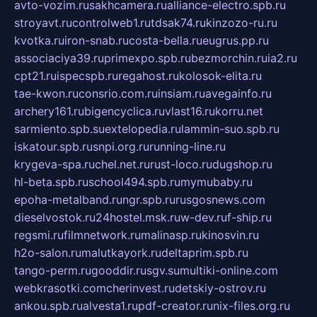
avto-vozim.ru
sakhcamera.ru
alliance-electro.spb.ru
stroyavt.ru
controlweb1.ru
tdsak74.ru
kinzozo-ru.ru
kvotka.ru
iron-snab.ru
costa-bella.ru
eugrus.pp.ru
associaciya39.ru
primexpo.spb.ru
bezmorchin.ru
ia2.ru
cpt21.ru
ispecspb.ru
regahost.ru
kolosok-elita.ru
tae-kwon.ru
consrio.com.ru
insiam.ru
avegainfo.ru
archery161.ru
bigencyclica.ru
vlast16.ru
korru.net
sarmiento.spb.su
extelopedia.ru
lammin-suo.spb.ru
iskatour.spb.ru
snpi.org.ru
running-line.ru
krygeva-spa.ru
chel.net.ru
rust-loco.ru
dugshop.ru
hl-beta.spb.ru
school494.spb.ru
mymubaby.ru
epoha-metalband.ru
ngr.spb.ru
rusgosnews.com
dieselvostok.ru
24hostel.msk.ru
w-dev.ru
f-ship.ru
regsmi.ru
filmnetwork.ru
malinasp.ru
kinosvin.ru
h2o-salon.ru
malutkayork.ru
deltaprim.spb.ru
tango-perm.ru
gooddir.ru
sgv.su
multiki-online.com
webkrasotki.com
cherinvest.ru
detskiy-ostrov.ru
ankou.spb.ru
alvesta1.ru
pdf-creator.ru
nix-files.org.ru