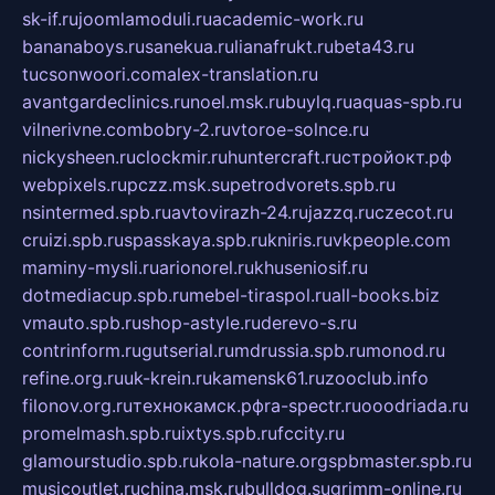
sk-if.ru
joomlamoduli.ru
academic-work.ru
bananaboys.ru
sanekua.ru
lianafrukt.ru
beta43.ru
tucsonwoori.com
alex-translation.ru
avantgardeclinics.ru
noel.msk.ru
buylq.ru
aquas-spb.ru
vilnerivne.com
bobry-2.ru
vtoroe-solnce.ru
nickysheen.ru
clockmir.ru
huntercraft.ru
стройокт.рф
webpixels.ru
pczz.msk.su
petrodvorets.spb.ru
nsintermed.spb.ru
avtovirazh-24.ru
jazzq.ru
czecot.ru
cruizi.spb.ru
spasskaya.spb.ru
kniris.ru
vkpeople.com
maminy-mysli.ru
arionorel.ru
khuseniosif.ru
dotmediacup.spb.ru
mebel-tiraspol.ru
all-books.biz
vmauto.spb.ru
shop-astyle.ru
derevo-s.ru
contrinform.ru
gutserial.ru
mdrussia.spb.ru
monod.ru
refine.org.ru
uk-krein.ru
kamensk61.ru
zooclub.info
filonov.org.ru
технокамск.рф
ra-spectr.ru
ooodriada.ru
promelmash.spb.ru
ixtys.spb.ru
fccity.ru
glamourstudio.spb.ru
kola-nature.org
spbmaster.spb.ru
musicoutlet.ru
china.msk.ru
bulldog.su
grimm-online.ru