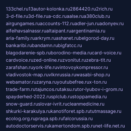
133chel.ru
13autor-kolonka.ru
2864420.ru
2rich.ru
3-d-file.ru
3d-file.ru
a-cdc.ru
aalse.ru
a380club.ru
airgungames.ru
accounts-112.ru
adler-jun.ru
adonyev.ru
alfeihavsalnassr.ru
altaipant.ru
argentinamia.ru
aria-family.ru
arkrym.ru
ashanet.ru
belgorod-day.ru
bankaribi.ru
bandamn.ru
bigfatcc.ru
blagodarenie-spb.ru
borodino-media.ru
card-voice.ru
cardvoice.ru
zed-online.ru
zvonitut.ru
zebra-tlt.ru
zarafshan.ru
york-life.ru
vintovoykompressor.ru
vladivostok-map.ru
vlknrussia.ru
wasabi-shop.ru
webamator.ru
zaryna.ru
youtubefree.ru
x-ton.ru
trade-farm.ru
tajuncos.ru
taksu.ru
tor-lyubov-i-grom.ru
spayderhed-2022.ru
splclub.ru
stoppamedia.ru
snow-guard.ru
slovar-ivrit.ru
cleanmedicine.ru
shkurki-karakulya.ru
kanotiforet.spb.ru
tutmassage.ru
ecolog.org.ru
praga.spb.ru
falcorussia.ru
autodoctorservis.ru
kamertondom.spb.ru
net-life.net.ru