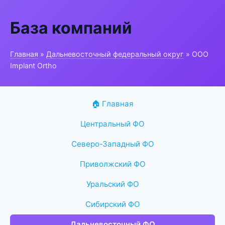
База компаний
Главная
»
Дальневосточный федеральный округ
» ООО
Implant Ortho
🏠 Главная
Центральный ФО
Северо-Западный ФО
Приволжский ФО
Уральский ФО
Сибирский ФО
Дальневосточный ФО