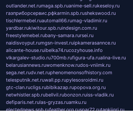
outlander.net.ru
maga.spb.ru
anime-sell.ru
keseloy.ru
газприборсервис.рф
karmin.spb.ru
shekswood.ru
tischlermebel.ru
automall66.ru
mag-vladimir.ru
yardbar.ru
kiwitour.spb.ru
indesign.com.ru
freestylemebel.ru
bany-samara.ru
rsei.ru
naidisvoyput.ru
mgsn-invest.ru
ipkamerasannce.ru
alicante-house.ru
ibelka74.ru
cozyhouse.info
vlkargalev-studio.ru
700mb.ru
figura-ufa.ru
alina-live.ru
belarusiannews.ru
womenknow.ru
dos-vniimk.ru
sega.net.ru
dv.net.ru
phenomenonsofhistory.com
telesputnik.net.ru
wall.pp.ru
pylesosroidmi.ru
gtc-clan.ru
cligs.ru
bibikazap.ru
popova.org.ru
netwhistler.spb.ru
bellvil.ru
bonzon.ru
iss-vladik.ru
defiparis.net.ru
las-gryzas.ru
amku.ru
electednews.spb.ru
feather.org.ru
spar72.ru
tankiigri.ru
dominus.com.ru
ibtree.ru
sanykool.pp.ru
unixlib.org.ru
menatep.spb.ru
gartenterrassen.ru
printeka.ru
skvozilka.com.ru
parkovka-pub.ru
lovemobi.ru
art-ru.ru