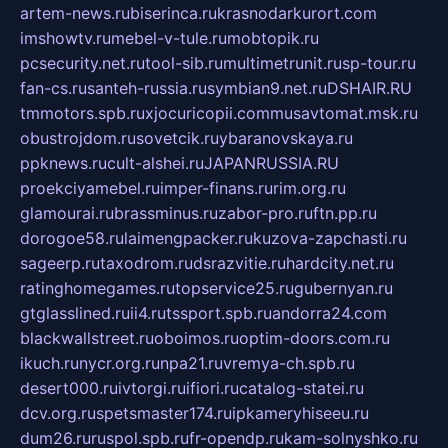
artem-news.ru
biserinca.ru
krasnodarkurort.com
imshowtv.ru
mebel-v-tule.ru
mobtopik.ru
pcsecurity.net.ru
tool-sib.ru
multimetrunit.ru
sp-tour.ru
fan-cs.ru
santeh-russia.ru
symbian9.net.ru
DSHAIR.RU
tmmotors.spb.ru
xjocuricopii.com
musavtomat.msk.ru
obustrojdom.ru
sovetcik.ru
ybaranovskaya.ru
ppknews.ru
cult-alshei.ru
JAPANRUSSIA.RU
proekciyamebel.ru
imper-finans.ru
rim.org.ru
glamourai.ru
brassminus.ru
zabor-pro.ru
ftn.pp.ru
dorogoe58.ru
laimengpacker.ru
kuzova-zapchasti.ru
sageerp.ru
taxodrom.ru
dsrazvitie.ru
hardcity.net.ru
ratinghomegames.ru
topservice25.ru
gubernyan.ru
gtglasslined.ru
ii4.ru
tssport.spb.ru
andorra24.com
blackwallstreet.ru
oboimos.ru
optim-doors.com.ru
ikuch.ru
nycr.org.ru
npa21.ru
vremya-ch.spb.ru
desert000.ru
ivtorgi.ru
ifiori.ru
catalog-statei.ru
dcv.org.ru
spetsmaster174.ru
ipkameryhiseeu.ru
dum26.ru
ruspol.spb.ru
fr-opendp.ru
kam-solnyshko.ru