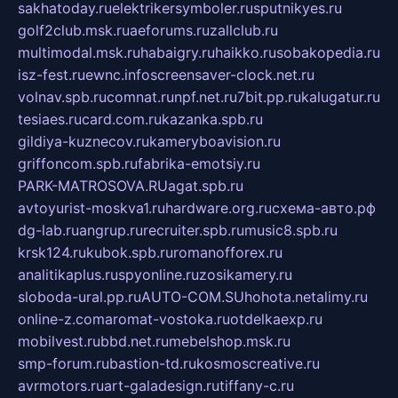
sakhatoday.ru
elektrikersymboler.ru
sputnikyes.ru
golf2club.msk.ru
aeforums.ru
zallclub.ru
multimodal.msk.ru
habaigry.ru
haikko.ru
sobakopedia.ru
isz-fest.ru
ewnc.info
screensaver-clock.net.ru
volnav.spb.ru
comnat.ru
npf.net.ru
7bit.pp.ru
kalugatur.ru
tesiaes.ru
card.com.ru
kazanka.spb.ru
gildiya-kuznecov.ru
kameryboavision.ru
griffoncom.spb.ru
fabrika-emotsiy.ru
PARK-MATROSOVA.RU
agat.spb.ru
avtoyurist-moskva1.ru
hardware.org.ru
схема-авто.рф
dg-lab.ru
angrup.ru
recruiter.spb.ru
music8.spb.ru
krsk124.ru
kubok.spb.ru
romanofforex.ru
analitikaplus.ru
spyonline.ru
zosikamery.ru
sloboda-ural.pp.ru
AUTO-COM.SU
hohota.net
alimy.ru
online-z.com
aromat-vostoka.ru
otdelkaexp.ru
mobilvest.ru
bbd.net.ru
mebelshop.msk.ru
smp-forum.ru
bastion-td.ru
kosmoscreative.ru
avrmotors.ru
art-galadesign.ru
tiffany-c.ru