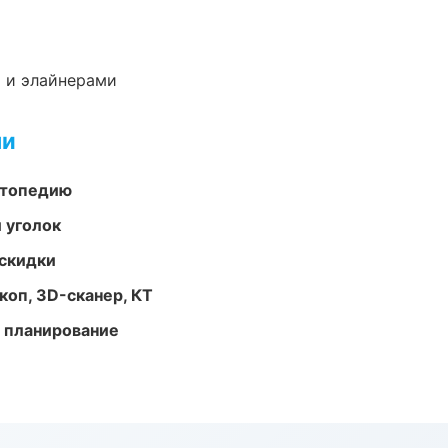
 и элайнерами
ми
ортопедию
 уголок
скидки
оп, 3D-сканер, КТ
 планирование