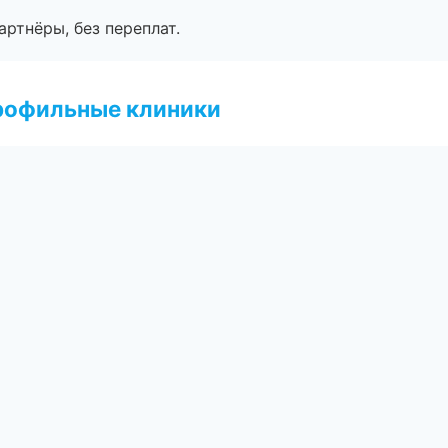
артнёры, без переплат.
рофильные клиники