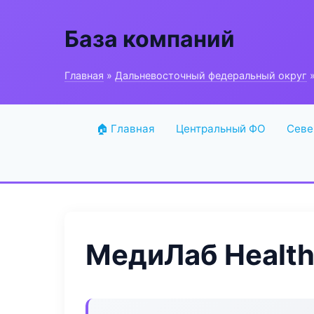
База компаний
Главная
»
Дальневосточный федеральный округ
»
🏠 Главная
Центральный ФО
Севе
МедиЛаб Health