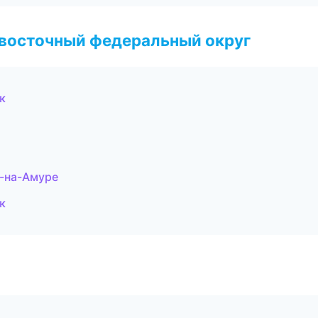
евосточный федеральный округ
к
к-на-Амуре
к