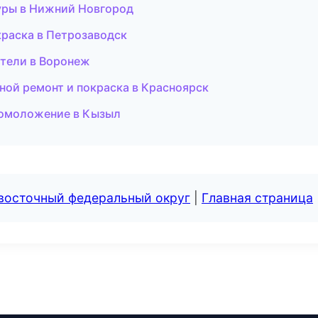
гуры в Нижний Новгород
краска в Петрозаводск
дители в Воронеж
овной ремонт и покраска в Красноярск
и омоложение в Кызыл
евосточный федеральный округ
|
Главная страница