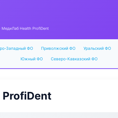
 МедиЛаб Health ProfiDent
ро-Западный ФО
Приволжский ФО
Уральский ФО
Южный ФО
Северо-Кавказский ФО
 ProfiDent