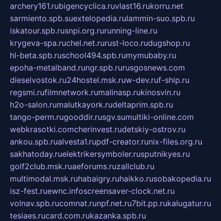
archery161.ru
bigencyclica.ru
vlast16.ru
korru.net
sarmiento.spb.su
extelopedia.ru
lammin-suo.spb.ru
iskatour.spb.ru
snpi.org.ru
running-line.ru
krygeva-spa.ru
chel.net.ru
rust-loco.ru
dugshop.ru
hl-beta.spb.ru
school494.spb.ru
mymubaby.ru
epoha-metalband.ru
ngr.spb.ru
rusgosnews.com
dieselvostok.ru
24hostel.msk.ru
w-dev.ru
f-ship.ru
regsmi.ru
filmnetwork.ru
malinasp.ru
kinosvin.ru
h2o-salon.ru
malutkayork.ru
deltaprim.spb.ru
tango-perm.ru
gooddir.ru
sgv.su
multiki-online.com
webkrasotki.com
cherinvest.ru
detskiy-ostrov.ru
ankou.spb.ru
alvesta1.ru
pdf-creator.ru
nix-files.org.ru
sakhatoday.ru
elektrikersymboler.ru
sputnikyes.ru
golf2club.msk.ru
aeforums.ru
zallclub.ru
multimodal.msk.ru
habaigry.ru
haikko.ru
sobakopedia.ru
isz-fest.ru
ewnc.info
screensaver-clock.net.ru
volnav.spb.ru
comnat.ru
npf.net.ru
7bit.pp.ru
kalugatur.ru
tesiaes.ru
card.com.ru
kazanka.spb.ru