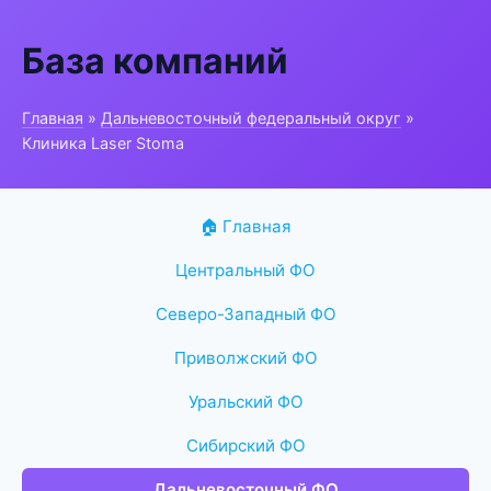
База компаний
Главная
»
Дальневосточный федеральный округ
»
Клиника Laser Stoma
🏠 Главная
Центральный ФО
Северо-Западный ФО
Приволжский ФО
Уральский ФО
Сибирский ФО
Дальневосточный ФО