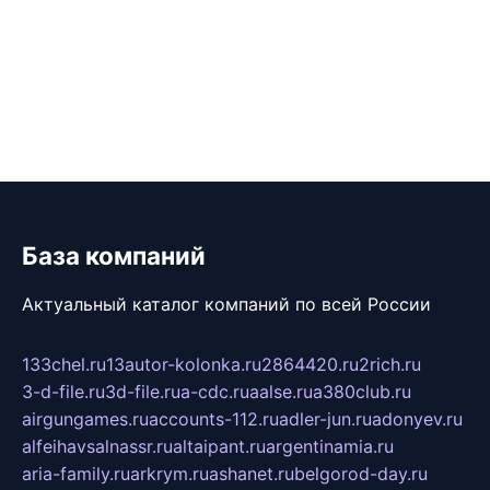
База компаний
Актуальный каталог компаний по всей России
133chel.ru
13autor-kolonka.ru
2864420.ru
2rich.ru
3-d-file.ru
3d-file.ru
a-cdc.ru
aalse.ru
a380club.ru
airgungames.ru
accounts-112.ru
adler-jun.ru
adonyev.ru
alfeihavsalnassr.ru
altaipant.ru
argentinamia.ru
aria-family.ru
arkrym.ru
ashanet.ru
belgorod-day.ru