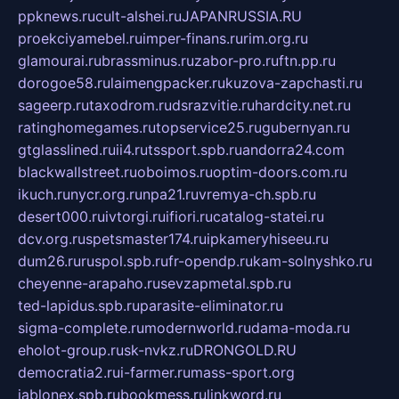
ppknews.ru
cult-alshei.ru
JAPANRUSSIA.RU
proekciyamebel.ru
imper-finans.ru
rim.org.ru
glamourai.ru
brassminus.ru
zabor-pro.ru
ftn.pp.ru
dorogoe58.ru
laimengpacker.ru
kuzova-zapchasti.ru
sageerp.ru
taxodrom.ru
dsrazvitie.ru
hardcity.net.ru
ratinghomegames.ru
topservice25.ru
gubernyan.ru
gtglasslined.ru
ii4.ru
tssport.spb.ru
andorra24.com
blackwallstreet.ru
oboimos.ru
optim-doors.com.ru
ikuch.ru
nycr.org.ru
npa21.ru
vremya-ch.spb.ru
desert000.ru
ivtorgi.ru
ifiori.ru
catalog-statei.ru
dcv.org.ru
spetsmaster174.ru
ipkameryhiseeu.ru
dum26.ru
ruspol.spb.ru
fr-opendp.ru
kam-solnyshko.ru
cheyenne-arapaho.ru
sevzapmetal.spb.ru
ted-lapidus.spb.ru
parasite-eliminator.ru
sigma-complete.ru
modernworld.ru
dama-moda.ru
eholot-group.ru
sk-nvkz.ru
DRONGOLD.RU
democratia2.ru
i-farmer.ru
mass-sport.org
jablonex.spb.ru
bookmess.ru
linkword.ru