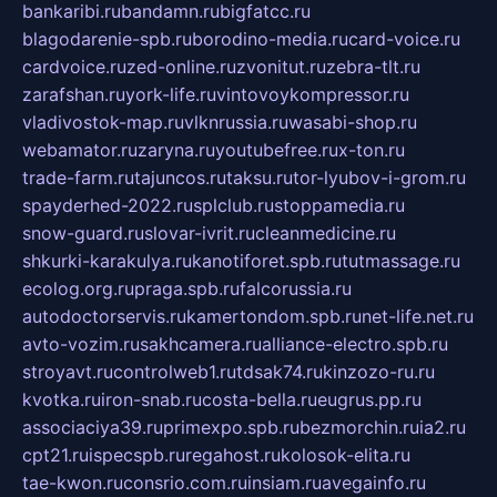
bankaribi.ru
bandamn.ru
bigfatcc.ru
blagodarenie-spb.ru
borodino-media.ru
card-voice.ru
cardvoice.ru
zed-online.ru
zvonitut.ru
zebra-tlt.ru
zarafshan.ru
york-life.ru
vintovoykompressor.ru
vladivostok-map.ru
vlknrussia.ru
wasabi-shop.ru
webamator.ru
zaryna.ru
youtubefree.ru
x-ton.ru
trade-farm.ru
tajuncos.ru
taksu.ru
tor-lyubov-i-grom.ru
spayderhed-2022.ru
splclub.ru
stoppamedia.ru
snow-guard.ru
slovar-ivrit.ru
cleanmedicine.ru
shkurki-karakulya.ru
kanotiforet.spb.ru
tutmassage.ru
ecolog.org.ru
praga.spb.ru
falcorussia.ru
autodoctorservis.ru
kamertondom.spb.ru
net-life.net.ru
avto-vozim.ru
sakhcamera.ru
alliance-electro.spb.ru
stroyavt.ru
controlweb1.ru
tdsak74.ru
kinzozo-ru.ru
kvotka.ru
iron-snab.ru
costa-bella.ru
eugrus.pp.ru
associaciya39.ru
primexpo.spb.ru
bezmorchin.ru
ia2.ru
cpt21.ru
ispecspb.ru
regahost.ru
kolosok-elita.ru
tae-kwon.ru
consrio.com.ru
insiam.ru
avegainfo.ru