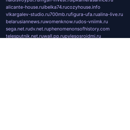
alicante-house.ru
ibelka74.ru
cozyhouse.info
vlkargalev-studio.ru
700mb.ru
figura-ufa.ru
alina-live.ru
belarusiannews.ru
womenknow.ru
dos-vniimk.ru
sega.net.ru
dv.net.ru
phenomenonsofhistory.com
telesputnik.net.ru
wall.pp.ru
pylesosroidmi.ru
gtc-clan.ru
cligs.ru
bibikazap.ru
popova.org.ru
netwhistler.spb.ru
bellvil.ru
bonzon.ru
iss-vladik.ru
defiparis.net.ru
las-gryzas.ru
amku.ru
electednews.spb.ru
feather.org.ru
spar72.ru
tankiigri.ru
dominus.com.ru
ibtree.ru
sanykool.pp.ru
unixlib.org.ru
menatep.spb.ru
gartenterrassen.ru
printeka.ru
skvozilka.com.ru
parkovka-pub.ru
lovemobi.ru
art-ru.ru
emulatorz.com.ru
alucomp.com.ru
tatforum.com.ru
alternativa-profi.ru
dermakler.ru
artsurvey.ru
aredir.ru
khimspas.ru
centr-maxi.ru
2018r.ru
bort-stomer-defort.ru
professional2.ru
gibsons.ru
artselena.ru
art-pilot.ru
ingredient.spb.ru