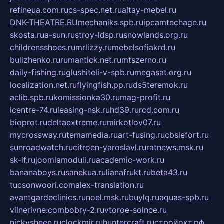
refineua.com.ru
cs-spec.net.ru
altay-mebel.ru
DNK-THEATRE.RU
mechaniks.spb.ru
ipcamtechage.ru
skosta.ru
a-sun.ru
stroy-ldsp.ru
snowlands.org.ru
childrensshoes.ru
mrlizzy.ru
mebelsofiakrd.ru
bulizhenko.ru
rumantick.net.ru
mtszerno.ru
daily-fishing.ru
glushiteli-v-spb.ru
megasat.org.ru
localization.net.ru
flyingfish.pp.ru
ds5teremok.ru
aclib.spb.ru
komissionka30.ru
mag-profit.ru
icentre-74.ru
leasing-nsk.ru
hd39.ru
rcd.com.ru
bioprot.ru
deltaextreme.ru
mirkotlov07.ru
mycrossway.ru
temamedia.ru
art-fusing.ru
cbslefort.ru
sunroadwatch.ru
citroen-yaroslavl.ru
ratnews.msk.ru
sk-if.ru
joomlamoduli.ru
academic-work.ru
bananaboys.ru
sanekua.ru
lianafrukt.ru
beta43.ru
tucsonwoori.com
alex-translation.ru
avantgardeclinics.ru
noel.msk.ru
buylq.ru
aquas-spb.ru
vilnerivne.com
bobry-2.ru
vtoroe-solnce.ru
nickysheen.ru
clockmir.ru
huntercraft.ru
стройокт.рф