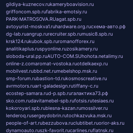
gildiya-kuznecov.ru
kameryboavision.ru
griffoncom.spb.ru
fabrika-emotsiy.ru
PARK-MATROSOVA.RU
agat.spb.ru
avtoyurist-moskva1.ru
hardware.org.ru
схема-авто.рф
dg-lab.ru
angrup.ru
recruiter.spb.ru
music8.spb.ru
krsk124.ru
kubok.spb.ru
romanofforex.ru
analitikaplus.ru
spyonline.ru
zosikamery.ru
sloboda-ural.pp.ru
AUTO-COM.SU
hohota.net
alimy.ru
online-z.com
aromat-vostoka.ru
otdelkaexp.ru
mobilvest.ru
bbd.net.ru
mebelshop.msk.ru
smp-forum.ru
bastion-td.ru
kosmoscreative.ru
avrmotors.ru
art-galadesign.ru
tiffany-c.ru
ecostep-samara.ru
d-p.spb.ru
галактика73.рф
sko.com.ru
davitamebel-spb.ru
fotsis.ru
tesiaes.ru
kokoroyari.spb.ru
blesna-kazan.ru
mossilver.ru
lenderoq.ru
sergeydobrin.ru
tochkazvuka.msk.ru
people-of-art.ru
bezzubova.ru
clubtibet.ru
orior-aks.ru
dynamoauto.ru
szk-favorit.ru
carlines.ru
flatnsk.ru