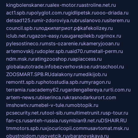
kingbolenskaner.ru
alex-motor.ru
astroline.net.ru
act1.spb.ru
polyglot.com.ru
gidlipetsk.ru
ooo-driada.ru
detsad125.ru
mir-zdoroviya.ru
bruslanovo.ru
siterem.ru
council.spb.ru
лодкипатриот.рф
kafekolizey.ru
iclub.net.ru
gazon-easy.ru
sugarepilekb.ru
grinox.ru
pylesostineco.ru
msts-ozarenie.ru
kameryjooan.ru
artemovskij.ru
dopler.spb.ru
aid70.ru
metall-perm.ru
ndm.msk.ru
ratingzooshop.ru
apiaccess.ru
globalautotrade.info
bezverhovskoe.ru
drsschool.ru
ZOOSMART.SPB.RU
dalakony.ru
medikijob.ru
remontt.spb.ru
photostudia.spb.ru
myragon.ru
terramia.ru
academy62.ru
gardengallereya.ru
rti.com.ru
artem-news.ru
biserinca.ru
krasnodarkurort.com
imshowtv.ru
mebel-v-tule.ru
mobtopik.ru
pcsecurity.net.ru
tool-sib.ru
multimetrunit.ru
sp-tour.ru
fan-cs.ru
santeh-russia.ru
symbian9.net.ru
DSHAIR.RU
tmmotors.spb.ru
xjocuricopii.com
musavtomat.msk.ru
obustrojdom.ru
sovetcik.ru
ybaranovskaya.ru