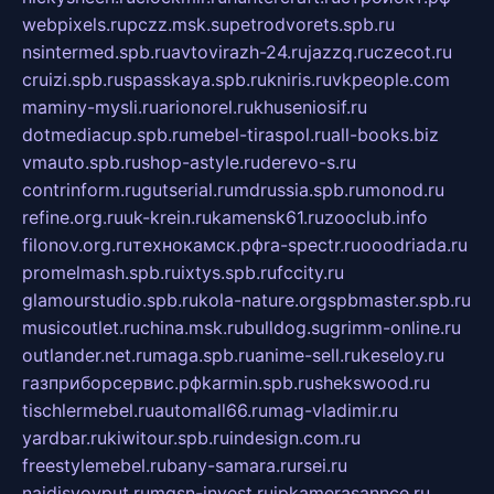
webpixels.ru
pczz.msk.su
petrodvorets.spb.ru
nsintermed.spb.ru
avtovirazh-24.ru
jazzq.ru
czecot.ru
cruizi.spb.ru
spasskaya.spb.ru
kniris.ru
vkpeople.com
maminy-mysli.ru
arionorel.ru
khuseniosif.ru
dotmediacup.spb.ru
mebel-tiraspol.ru
all-books.biz
vmauto.spb.ru
shop-astyle.ru
derevo-s.ru
contrinform.ru
gutserial.ru
mdrussia.spb.ru
monod.ru
refine.org.ru
uk-krein.ru
kamensk61.ru
zooclub.info
filonov.org.ru
технокамск.рф
ra-spectr.ru
ooodriada.ru
promelmash.spb.ru
ixtys.spb.ru
fccity.ru
glamourstudio.spb.ru
kola-nature.org
spbmaster.spb.ru
musicoutlet.ru
china.msk.ru
bulldog.su
grimm-online.ru
outlander.net.ru
maga.spb.ru
anime-sell.ru
keseloy.ru
газприборсервис.рф
karmin.spb.ru
shekswood.ru
tischlermebel.ru
automall66.ru
mag-vladimir.ru
yardbar.ru
kiwitour.spb.ru
indesign.com.ru
freestylemebel.ru
bany-samara.ru
rsei.ru
naidisvoyput.ru
mgsn-invest.ru
ipkamerasannce.ru