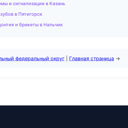
емы и сигнализации в Казань
 зубов в Пятигорск
донтия и брекеты в Нальчик
альный федеральный округ
|
Главная страница
→