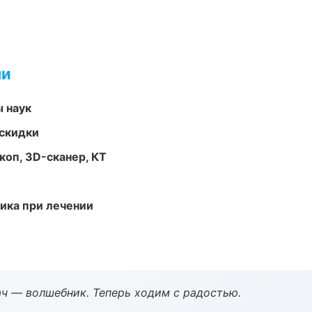
ми
ы наук
скидки
оп, 3D-сканер, КТ
тика при лечении
рач — волшебник. Теперь ходим с радостью.