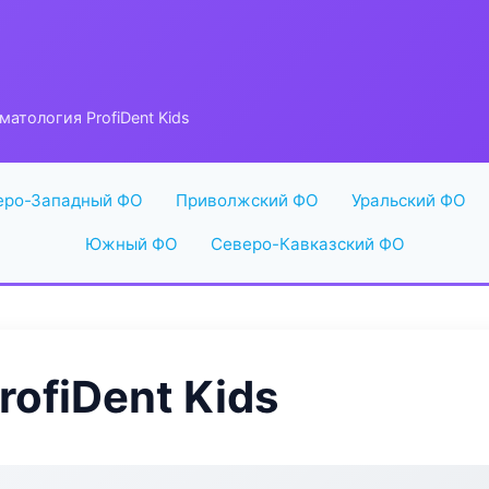
матология ProfiDent Kids
еро-Западный ФО
Приволжский ФО
Уральский ФО
Южный ФО
Северо-Кавказский ФО
ofiDent Kids