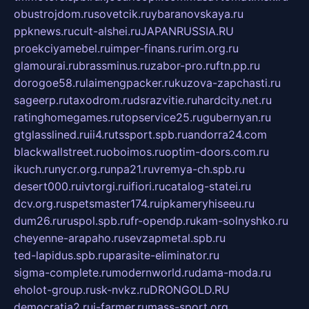
obustrojdom.ru
sovetcik.ru
ybaranovskaya.ru
ppknews.ru
cult-alshei.ru
JAPANRUSSIA.RU
proekciyamebel.ru
imper-finans.ru
rim.org.ru
glamourai.ru
brassminus.ru
zabor-pro.ru
ftn.pp.ru
dorogoe58.ru
laimengpacker.ru
kuzova-zapchasti.ru
sageerp.ru
taxodrom.ru
dsrazvitie.ru
hardcity.net.ru
ratinghomegames.ru
topservice25.ru
gubernyan.ru
gtglasslined.ru
ii4.ru
tssport.spb.ru
andorra24.com
blackwallstreet.ru
oboimos.ru
optim-doors.com.ru
ikuch.ru
nycr.org.ru
npa21.ru
vremya-ch.spb.ru
desert000.ru
ivtorgi.ru
ifiori.ru
catalog-statei.ru
dcv.org.ru
spetsmaster174.ru
ipkameryhiseeu.ru
dum26.ru
ruspol.spb.ru
fr-opendp.ru
kam-solnyshko.ru
cheyenne-arapaho.ru
sevzapmetal.spb.ru
ted-lapidus.spb.ru
parasite-eliminator.ru
sigma-complete.ru
modernworld.ru
dama-moda.ru
eholot-group.ru
sk-nvkz.ru
DRONGOLD.RU
democratia2.ru
i-farmer.ru
mass-sport.org