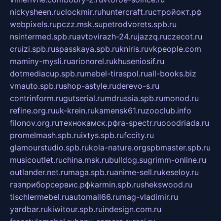
nickysheen.ru
clockmir.ru
huntercraft.ru
стройокт.рф
webpixels.ru
pczz.msk.su
petrodvorets.spb.ru
nsintermed.spb.ru
avtovirazh-24.ru
jazzq.ru
czecot.ru
cruizi.spb.ru
spasskaya.spb.ru
kniris.ru
vkpeople.com
maminy-mysli.ru
arionorel.ru
khuseniosif.ru
dotmediacup.spb.ru
mebel-tiraspol.ru
all-books.biz
vmauto.spb.ru
shop-astyle.ru
derevo-s.ru
contrinform.ru
gutserial.ru
mdrussia.spb.ru
monod.ru
refine.org.ru
uk-krein.ru
kamensk61.ru
zooclub.info
filonov.org.ru
технокамск.рф
ra-spectr.ru
ooodriada.ru
promelmash.spb.ru
ixtys.spb.ru
fccity.ru
glamourstudio.spb.ru
kola-nature.org
spbmaster.spb.ru
musicoutlet.ru
china.msk.ru
bulldog.su
grimm-online.ru
outlander.net.ru
maga.spb.ru
anime-sell.ru
keseloy.ru
газприборсервис.рф
karmin.spb.ru
shekswood.ru
tischlermebel.ru
automall66.ru
mag-vladimir.ru
yardbar.ru
kiwitour.spb.ru
indesign.com.ru