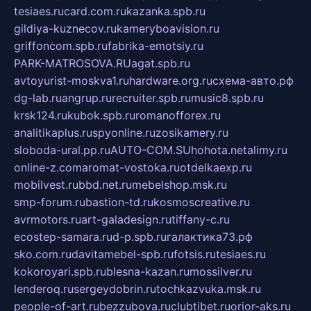
tesiaes.ru
card.com.ru
kazanka.spb.ru
gildiya-kuznecov.ru
kameryboavision.ru
griffoncom.spb.ru
fabrika-emotsiy.ru
PARK-MATROSOVA.RU
agat.spb.ru
avtoyurist-moskva1.ru
hardware.org.ru
схема-авто.рф
dg-lab.ru
angrup.ru
recruiter.spb.ru
music8.spb.ru
krsk124.ru
kubok.spb.ru
romanofforex.ru
analitikaplus.ru
spyonline.ru
zosikamery.ru
sloboda-ural.pp.ru
AUTO-COM.SU
hohota.net
alimy.ru
online-z.com
aromat-vostoka.ru
otdelkaexp.ru
mobilvest.ru
bbd.net.ru
mebelshop.msk.ru
smp-forum.ru
bastion-td.ru
kosmoscreative.ru
avrmotors.ru
art-galadesign.ru
tiffany-c.ru
ecostep-samara.ru
d-p.spb.ru
галактика73.рф
sko.com.ru
davitamebel-spb.ru
fotsis.ru
tesiaes.ru
kokoroyari.spb.ru
blesna-kazan.ru
mossilver.ru
lenderoq.ru
sergeydobrin.ru
tochkazvuka.msk.ru
people-of-art.ru
bezzubova.ru
clubtibet.ru
orior-aks.ru