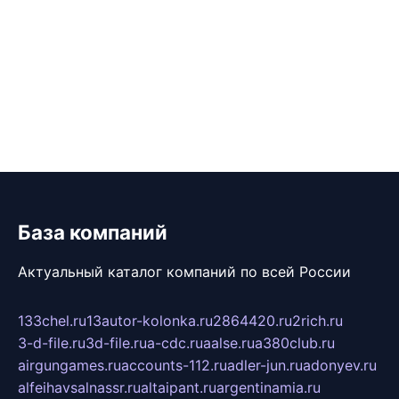
База компаний
Актуальный каталог компаний по всей России
133chel.ru
13autor-kolonka.ru
2864420.ru
2rich.ru
3-d-file.ru
3d-file.ru
a-cdc.ru
aalse.ru
a380club.ru
airgungames.ru
accounts-112.ru
adler-jun.ru
adonyev.ru
alfeihavsalnassr.ru
altaipant.ru
argentinamia.ru