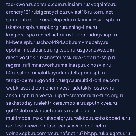
tae-kwon.ru
consrio.com.ru
insiam.ru
avegainfo.ru
archery161.ru
bigencyclica.ru
vlast16.ru
korru.net
sarmiento.spb.su
extelopedia.ru
lammin-suo.spb.ru
iskatour.spb.ru
snpi.org.ru
running-line.ru
krygeva-spa.ru
chel.net.ru
rust-loco.ru
dugshop.ru
hl-beta.spb.ru
school494.spb.ru
mymubaby.ru
epoha-metalband.ru
ngr.spb.ru
rusgosnews.com
dieselvostok.ru
24hostel.msk.ru
w-dev.ru
f-ship.ru
regsmi.ru
filmnetwork.ru
malinasp.ru
kinosvin.ru
h2o-salon.ru
malutkayork.ru
deltaprim.spb.ru
tango-perm.ru
gooddir.ru
sgv.su
multiki-online.com
webkrasotki.com
cherinvest.ru
detskiy-ostrov.ru
ankou.spb.ru
alvesta1.ru
pdf-creator.ru
nix-files.org.ru
sakhatoday.ru
elektrikersymboler.ru
sputnikyes.ru
golf2club.msk.ru
aeforums.ru
zallclub.ru
multimodal.msk.ru
habaigry.ru
haikko.ru
sobakopedia.ru
isz-fest.ru
ewnc.info
screensaver-clock.net.ru
volnav.spb.ru
comnat.ru
npf.net.ru
7bit.pp.ru
kalugatur.ru