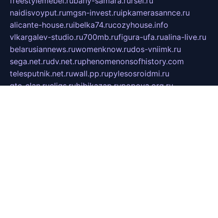
freestylemebel.ru
bany-samara.ru
rsei.ru
naidisvoyput.ru
mgsn-invest.ru
ipkamerasannce.ru
alicante-house.ru
ibelka74.ru
cozyhouse.info
vlkargalev-studio.ru
700mb.ru
figura-ufa.ru
alina-live.ru
belarusiannews.ru
womenknow.ru
dos-vniimk.ru
sega.net.ru
dv.net.ru
phenomenonsofhistory.com
telesputnik.net.ru
wall.pp.ru
pylesosroidmi.ru
gtc-clan.ru
cligs.ru
bibikazap.ru
popova.org.ru
netwhistler.spb.ru
bellvil.ru
bonzon.ru
iss-vladik.ru
defiparis.net.ru
las-gryzas.ru
amku.ru
electednews.spb.ru
feather.org.ru
spar72.ru
tankiigri.ru
dominus.com.ru
ibtree.ru
sanykool.pp.ru
unixlib.org.ru
menatep.spb.ru
gartenterrassen.ru
printeka.ru
skvozilka.com.ru
parkovka-pub.ru
lovemobi.ru
art-ru.ru
emulatorz.com.ru
alucomp.com.ru
tatforum.com.ru
alternativa-profi.ru
dermakler.ru
artsurvey.ru
aredir.ru
khimspas.ru
centr-maxi.ru
2018r.ru
bort-stomer-defort.ru
professional2.ru
gibsons.ru