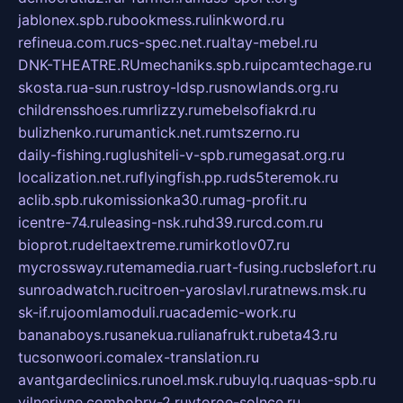
jablonex.spb.ru
bookmess.ru
linkword.ru
refineua.com.ru
cs-spec.net.ru
altay-mebel.ru
DNK-THEATRE.RU
mechaniks.spb.ru
ipcamtechage.ru
skosta.ru
a-sun.ru
stroy-ldsp.ru
snowlands.org.ru
childrensshoes.ru
mrlizzy.ru
mebelsofiakrd.ru
bulizhenko.ru
rumantick.net.ru
mtszerno.ru
daily-fishing.ru
glushiteli-v-spb.ru
megasat.org.ru
localization.net.ru
flyingfish.pp.ru
ds5teremok.ru
aclib.spb.ru
komissionka30.ru
mag-profit.ru
icentre-74.ru
leasing-nsk.ru
hd39.ru
rcd.com.ru
bioprot.ru
deltaextreme.ru
mirkotlov07.ru
mycrossway.ru
temamedia.ru
art-fusing.ru
cbslefort.ru
sunroadwatch.ru
citroen-yaroslavl.ru
ratnews.msk.ru
sk-if.ru
joomlamoduli.ru
academic-work.ru
bananaboys.ru
sanekua.ru
lianafrukt.ru
beta43.ru
tucsonwoori.com
alex-translation.ru
avantgardeclinics.ru
noel.msk.ru
buylq.ru
aquas-spb.ru
vilnerivne.com
bobry-2.ru
vtoroe-solnce.ru