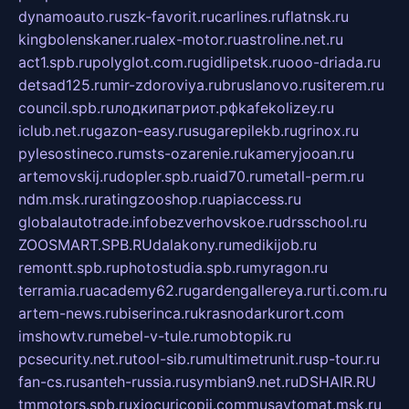
dynamoauto.ru
szk-favorit.ru
carlines.ru
flatnsk.ru
kingbolenskaner.ru
alex-motor.ru
astroline.net.ru
act1.spb.ru
polyglot.com.ru
gidlipetsk.ru
ooo-driada.ru
detsad125.ru
mir-zdoroviya.ru
bruslanovo.ru
siterem.ru
council.spb.ru
лодкипатриот.рф
kafekolizey.ru
iclub.net.ru
gazon-easy.ru
sugarepilekb.ru
grinox.ru
pylesostineco.ru
msts-ozarenie.ru
kameryjooan.ru
artemovskij.ru
dopler.spb.ru
aid70.ru
metall-perm.ru
ndm.msk.ru
ratingzooshop.ru
apiaccess.ru
globalautotrade.info
bezverhovskoe.ru
drsschool.ru
ZOOSMART.SPB.RU
dalakony.ru
medikijob.ru
remontt.spb.ru
photostudia.spb.ru
myragon.ru
terramia.ru
academy62.ru
gardengallereya.ru
rti.com.ru
artem-news.ru
biserinca.ru
krasnodarkurort.com
imshowtv.ru
mebel-v-tule.ru
mobtopik.ru
pcsecurity.net.ru
tool-sib.ru
multimetrunit.ru
sp-tour.ru
fan-cs.ru
santeh-russia.ru
symbian9.net.ru
DSHAIR.RU
tmmotors.spb.ru
xjocuricopii.com
musavtomat.msk.ru