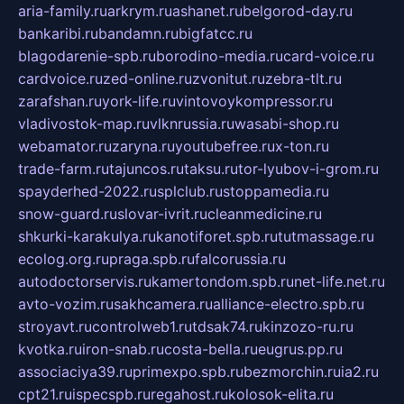
aria-family.ru
arkrym.ru
ashanet.ru
belgorod-day.ru
bankaribi.ru
bandamn.ru
bigfatcc.ru
blagodarenie-spb.ru
borodino-media.ru
card-voice.ru
cardvoice.ru
zed-online.ru
zvonitut.ru
zebra-tlt.ru
zarafshan.ru
york-life.ru
vintovoykompressor.ru
vladivostok-map.ru
vlknrussia.ru
wasabi-shop.ru
webamator.ru
zaryna.ru
youtubefree.ru
x-ton.ru
trade-farm.ru
tajuncos.ru
taksu.ru
tor-lyubov-i-grom.ru
spayderhed-2022.ru
splclub.ru
stoppamedia.ru
snow-guard.ru
slovar-ivrit.ru
cleanmedicine.ru
shkurki-karakulya.ru
kanotiforet.spb.ru
tutmassage.ru
ecolog.org.ru
praga.spb.ru
falcorussia.ru
autodoctorservis.ru
kamertondom.spb.ru
net-life.net.ru
avto-vozim.ru
sakhcamera.ru
alliance-electro.spb.ru
stroyavt.ru
controlweb1.ru
tdsak74.ru
kinzozo-ru.ru
kvotka.ru
iron-snab.ru
costa-bella.ru
eugrus.pp.ru
associaciya39.ru
primexpo.spb.ru
bezmorchin.ru
ia2.ru
cpt21.ru
ispecspb.ru
regahost.ru
kolosok-elita.ru