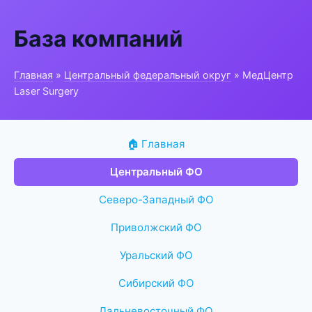
База компаний
Главная
»
Центральный федеральный округ
» МедЦентр
Laser Surgery
🏠 Главная
Центральный ФО
Северо-Западный ФО
Приволжский ФО
Уральский ФО
Сибирский ФО
Дальневосточный ФО