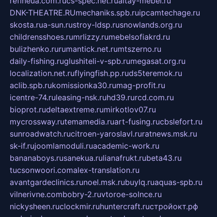
refineua.com.ru
cs-spec.net.ru
altay-mebel.ru
DNK-THEATRE.RU
mechaniks.spb.ru
ipcamtechage.ru
skosta.ru
a-sun.ru
stroy-ldsp.ru
snowlands.org.ru
childrensshoes.ru
mrlizzy.ru
mebelsofiakrd.ru
bulizhenko.ru
rumantick.net.ru
mtszerno.ru
daily-fishing.ru
glushiteli-v-spb.ru
megasat.org.ru
localization.net.ru
flyingfish.pp.ru
ds5teremok.ru
aclib.spb.ru
komissionka30.ru
mag-profit.ru
icentre-74.ru
leasing-nsk.ru
hd39.ru
rcd.com.ru
bioprot.ru
deltaextreme.ru
mirkotlov07.ru
mycrossway.ru
temamedia.ru
art-fusing.ru
cbslefort.ru
sunroadwatch.ru
citroen-yaroslavl.ru
ratnews.msk.ru
sk-if.ru
joomlamoduli.ru
academic-work.ru
bananaboys.ru
sanekua.ru
lianafrukt.ru
beta43.ru
tucsonwoori.com
alex-translation.ru
avantgardeclinics.ru
noel.msk.ru
buylq.ru
aquas-spb.ru
vilnerivne.com
bobry-2.ru
vtoroe-solnce.ru
nickysheen.ru
clockmir.ru
huntercraft.ru
стройокт.рф