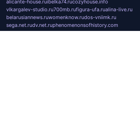
alicante-house.ru
ibelka74.ru
cozyhouse.info
vlkargalev-studio.ru
700mb.ru
figura-ufa.ru
alina-live.ru
belarusiannews.ru
womenknow.ru
dos-vniimk.ru
sega.net.ru
dv.net.ru
phenomenonsofhistory.com
telesputnik.net.ru
wall.pp.ru
pylesosroidmi.ru
gtc-clan.ru
cligs.ru
bibikazap.ru
popova.org.ru
netwhistler.spb.ru
bellvil.ru
bonzon.ru
iss-vladik.ru
defiparis.net.ru
las-gryzas.ru
amku.ru
electednews.spb.ru
feather.org.ru
spar72.ru
tankiigri.ru
dominus.com.ru
ibtree.ru
sanykool.pp.ru
unixlib.org.ru
menatep.spb.ru
gartenterrassen.ru
printeka.ru
skvozilka.com.ru
parkovka-pub.ru
lovemobi.ru
art-ru.ru
emulatorz.com.ru
alucomp.com.ru
tatforum.com.ru
alternativa-profi.ru
dermakler.ru
artsurvey.ru
aredir.ru
khimspas.ru
centr-maxi.ru
2018r.ru
bort-stomer-defort.ru
professional2.ru
gibsons.ru
artselena.ru
art-pilot.ru
ingredient.spb.ru
npfpolimer.spb.ru
argentum.spb.ru
hom-edu.ru