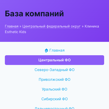
База компаний
Главная
»
Центральный федеральный округ
» Клиника
Esthetic Kids
🏠 Главная
Центральный ФО
Северо-Западный ФО
Приволжский ФО
Уральский ФО
Сибирский ФО
Дальневосточный ФО