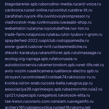
blagodarenie-spb.ru
borodino-media.ru
card-voice.ru
cardvoice.ru
zed-online.ru
zvonitut.ru
zebra-tlt.ru
zarafshan.ru
york-life.ru
vintovoykompressor.ru
vladivostok-map.ru
vlknrussia.ru
wasabi-shop.ru
webamator.ru
zaryna.ru
youtubefree.ru
x-ton.ru
trade-farm.ru
tajuncos.ru
taksu.ru
tor-lyubov-i-grom.ru
spayderhed-2022.ru
splclub.ru
stoppamedia.ru
snow-guard.ru
slovar-ivrit.ru
cleanmedicine.ru
shkurki-karakulya.ru
kanotiforet.spb.ru
tutmassage.ru
ecolog.org.ru
praga.spb.ru
falcorussia.ru
autodoctorservis.ru
kamertondom.spb.ru
net-life.net.ru
avto-vozim.ru
sakhcamera.ru
alliance-electro.spb.ru
stroyavt.ru
controlweb1.ru
tdsak74.ru
kinzozo-ru.ru
kvotka.ru
iron-snab.ru
costa-bella.ru
eugrus.pp.ru
associaciya39.ru
primexpo.spb.ru
bezmorchin.ru
ia2.ru
cpt21.ru
ispecspb.ru
regahost.ru
kolosok-elita.ru
tae-kwon.ru
consrio.com.ru
insiam.ru
avegainfo.ru
archery161.ru
bigencyclica.ru
vlast16.ru
korru.net