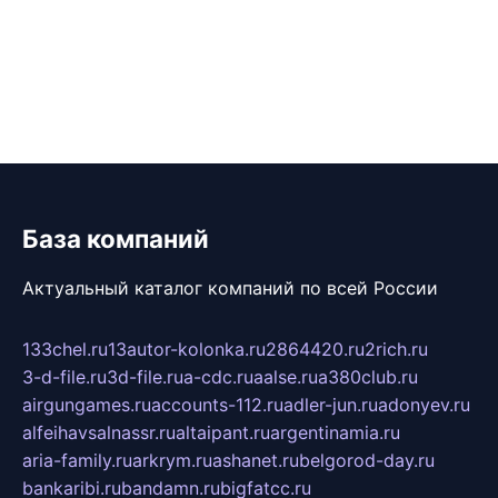
База компаний
Актуальный каталог компаний по всей России
133chel.ru
13autor-kolonka.ru
2864420.ru
2rich.ru
3-d-file.ru
3d-file.ru
a-cdc.ru
aalse.ru
a380club.ru
airgungames.ru
accounts-112.ru
adler-jun.ru
adonyev.ru
alfeihavsalnassr.ru
altaipant.ru
argentinamia.ru
aria-family.ru
arkrym.ru
ashanet.ru
belgorod-day.ru
bankaribi.ru
bandamn.ru
bigfatcc.ru