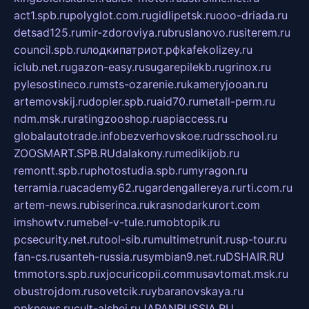
act1.spb.ru
polyglot.com.ru
gidlipetsk.ru
ooo-driada.ru
detsad125.ru
mir-zdoroviya.ru
bruslanovo.ru
siterem.ru
council.spb.ru
лодкипатриот.рф
kafekolizey.ru
iclub.net.ru
gazon-easy.ru
sugarepilekb.ru
grinox.ru
pylesostineco.ru
msts-ozarenie.ru
kameryjooan.ru
artemovskij.ru
dopler.spb.ru
aid70.ru
metall-perm.ru
ndm.msk.ru
ratingzooshop.ru
apiaccess.ru
globalautotrade.info
bezverhovskoe.ru
drsschool.ru
ZOOSMART.SPB.RU
dalakony.ru
medikijob.ru
remontt.spb.ru
photostudia.spb.ru
myragon.ru
terramia.ru
academy62.ru
gardengallereya.ru
rti.com.ru
artem-news.ru
biserinca.ru
krasnodarkurort.com
imshowtv.ru
mebel-v-tule.ru
mobtopik.ru
pcsecurity.net.ru
tool-sib.ru
multimetrunit.ru
sp-tour.ru
fan-cs.ru
santeh-russia.ru
symbian9.net.ru
DSHAIR.RU
tmmotors.spb.ru
xjocuricopii.com
musavtomat.msk.ru
obustrojdom.ru
sovetcik.ru
ybaranovskaya.ru
ppknews.ru
cult-alshei.ru
JAPANRUSSIA.RU