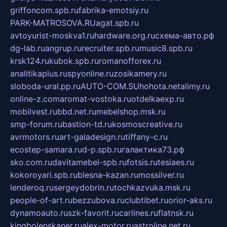
griffoncom.spb.ru
fabrika-emotsiy.ru
PARK-MATROSOVA.RU
agat.spb.ru
avtoyurist-moskva1.ru
hardware.org.ru
схема-авто.рф
dg-lab.ru
angrup.ru
recruiter.spb.ru
music8.spb.ru
krsk124.ru
kubok.spb.ru
romanofforex.ru
analitikaplus.ru
spyonline.ru
zosikamery.ru
sloboda-ural.pp.ru
AUTO-COM.SU
hohota.net
alimy.ru
online-z.com
aromat-vostoka.ru
otdelkaexp.ru
mobilvest.ru
bbd.net.ru
mebelshop.msk.ru
smp-forum.ru
bastion-td.ru
kosmoscreative.ru
avrmotors.ru
art-galadesign.ru
tiffany-c.ru
ecostep-samara.ru
d-p.spb.ru
галактика73.рф
sko.com.ru
davitamebel-spb.ru
fotsis.ru
tesiaes.ru
kokoroyari.spb.ru
blesna-kazan.ru
mossilver.ru
lenderoq.ru
sergeydobrin.ru
tochkazvuka.msk.ru
people-of-art.ru
bezzubova.ru
clubtibet.ru
orior-aks.ru
dynamoauto.ru
szk-favorit.ru
carlines.ru
flatnsk.ru
kingbolenskaner.ru
alex-motor.ru
astroline.net.ru