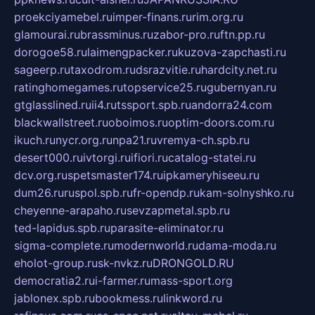
proekciyamebel.ru
imper-finans.ru
rim.org.ru
glamourai.ru
brassminus.ru
zabor-pro.ru
ftn.pp.ru
dorogoe58.ru
laimengpacker.ru
kuzova-zapchasti.ru
sageerp.ru
taxodrom.ru
dsrazvitie.ru
hardcity.net.ru
ratinghomegames.ru
topservice25.ru
gubernyan.ru
gtglasslined.ru
ii4.ru
tssport.spb.ru
andorra24.com
blackwallstreet.ru
oboimos.ru
optim-doors.com.ru
ikuch.ru
nycr.org.ru
npa21.ru
vremya-ch.spb.ru
desert000.ru
ivtorgi.ru
ifiori.ru
catalog-statei.ru
dcv.org.ru
spetsmaster174.ru
ipkameryhiseeu.ru
dum26.ru
ruspol.spb.ru
fr-opendp.ru
kam-solnyshko.ru
cheyenne-arapaho.ru
sevzapmetal.spb.ru
ted-lapidus.spb.ru
parasite-eliminator.ru
sigma-complete.ru
modernworld.ru
dama-moda.ru
eholot-group.ru
sk-nvkz.ru
DRONGOLD.RU
democratia2.ru
i-farmer.ru
mass-sport.org
jablonex.spb.ru
bookmess.ru
linkword.ru