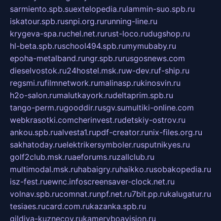
sarmiento.spb.su
extelopedia.ru
lammin-suo.spb.ru
iskatour.spb.ru
snpi.org.ru
running-line.ru
krygeva-spa.ru
chel.net.ru
rust-loco.ru
dugshop.ru
hl-beta.spb.ru
school494.spb.ru
mymubaby.ru
epoha-metalband.ru
ngr.spb.ru
rusgosnews.com
dieselvostok.ru
24hostel.msk.ru
w-dev.ru
f-ship.ru
regsmi.ru
filmnetwork.ru
malinasp.ru
kinosvin.ru
h2o-salon.ru
malutkayork.ru
deltaprim.spb.ru
tango-perm.ru
gooddir.ru
sgv.su
multiki-online.com
webkrasotki.com
cherinvest.ru
detskiy-ostrov.ru
ankou.spb.ru
alvesta1.ru
pdf-creator.ru
nix-files.org.ru
sakhatoday.ru
elektrikersymboler.ru
sputnikyes.ru
golf2club.msk.ru
aeforums.ru
zallclub.ru
multimodal.msk.ru
habaigry.ru
haikko.ru
sobakopedia.ru
isz-fest.ru
ewnc.info
screensaver-clock.net.ru
volnav.spb.ru
comnat.ru
npf.net.ru
7bit.pp.ru
kalugatur.ru
tesiaes.ru
card.com.ru
kazanka.spb.ru
gildiya-kuznecov.ru
kameryboavision.ru