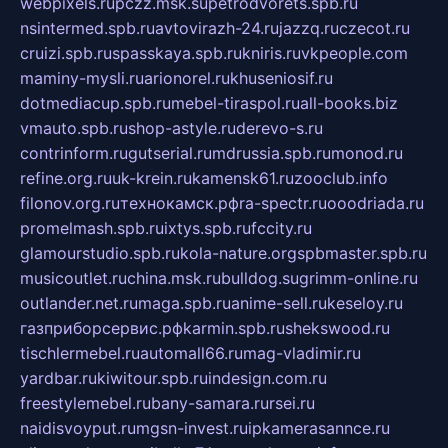
webpixels.ru
pczz.msk.su
petrodvorets.spb.ru
nsintermed.spb.ru
avtovirazh-24.ru
jazzq.ru
czecot.ru
cruizi.spb.ru
spasskaya.spb.ru
kniris.ru
vkpeople.com
maminy-mysli.ru
arionorel.ru
khuseniosif.ru
dotmediacup.spb.ru
mebel-tiraspol.ru
all-books.biz
vmauto.spb.ru
shop-astyle.ru
derevo-s.ru
contrinform.ru
gutserial.ru
mdrussia.spb.ru
monod.ru
refine.org.ru
uk-krein.ru
kamensk61.ru
zooclub.info
filonov.org.ru
технокамск.рф
ra-spectr.ru
ooodriada.ru
promelmash.spb.ru
ixtys.spb.ru
fccity.ru
glamourstudio.spb.ru
kola-nature.org
spbmaster.spb.ru
musicoutlet.ru
china.msk.ru
bulldog.su
grimm-online.ru
outlander.net.ru
maga.spb.ru
anime-sell.ru
keseloy.ru
газприборсервис.рф
karmin.spb.ru
shekswood.ru
tischlermebel.ru
automall66.ru
mag-vladimir.ru
yardbar.ru
kiwitour.spb.ru
indesign.com.ru
freestylemebel.ru
bany-samara.ru
rsei.ru
naidisvoyput.ru
mgsn-invest.ru
ipkamerasannce.ru