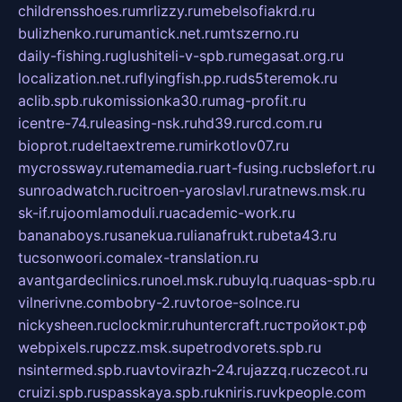
childrensshoes.ru
mrlizzy.ru
mebelsofiakrd.ru
bulizhenko.ru
rumantick.net.ru
mtszerno.ru
daily-fishing.ru
glushiteli-v-spb.ru
megasat.org.ru
localization.net.ru
flyingfish.pp.ru
ds5teremok.ru
aclib.spb.ru
komissionka30.ru
mag-profit.ru
icentre-74.ru
leasing-nsk.ru
hd39.ru
rcd.com.ru
bioprot.ru
deltaextreme.ru
mirkotlov07.ru
mycrossway.ru
temamedia.ru
art-fusing.ru
cbslefort.ru
sunroadwatch.ru
citroen-yaroslavl.ru
ratnews.msk.ru
sk-if.ru
joomlamoduli.ru
academic-work.ru
bananaboys.ru
sanekua.ru
lianafrukt.ru
beta43.ru
tucsonwoori.com
alex-translation.ru
avantgardeclinics.ru
noel.msk.ru
buylq.ru
aquas-spb.ru
vilnerivne.com
bobry-2.ru
vtoroe-solnce.ru
nickysheen.ru
clockmir.ru
huntercraft.ru
стройокт.рф
webpixels.ru
pczz.msk.su
petrodvorets.spb.ru
nsintermed.spb.ru
avtovirazh-24.ru
jazzq.ru
czecot.ru
cruizi.spb.ru
spasskaya.spb.ru
kniris.ru
vkpeople.com