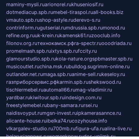
maminy-mysli.ru
arionorel.ru
khuseniosif.ru
dotmediacup.spb.ru
mebel-tiraspol.ru
all-books.biz
vmauto.spb.ru
shop-astyle.ru
derevo-s.ru
contrinform.ru
gutserial.ru
mdrussia.spb.ru
monod.ru
refine.org.ru
uk-krein.ru
kamensk61.ru
zooclub.info
filonov.org.ru
технокамск.рф
ra-spectr.ru
ooodriada.ru
promelmash.spb.ru
ixtys.spb.ru
fccity.ru
glamourstudio.spb.ru
kola-nature.org
spbmaster.spb.ru
musicoutlet.ru
china.msk.ru
bulldog.su
grimm-online.ru
outlander.net.ru
maga.spb.ru
anime-sell.ru
keseloy.ru
газприборсервис.рф
karmin.spb.ru
shekswood.ru
tischlermebel.ru
automall66.ru
mag-vladimir.ru
yardbar.ru
kiwitour.spb.ru
indesign.com.ru
freestylemebel.ru
bany-samara.ru
rsei.ru
naidisvoyput.ru
mgsn-invest.ru
ipkamerasannce.ru
alicante-house.ru
ibelka74.ru
cozyhouse.info
vlkargalev-studio.ru
700mb.ru
figura-ufa.ru
alina-live.ru
belarusiannews.ru
womenknow.ru
dos-vniimk.ru