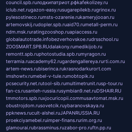
council.spb.ru
лодкипатриот.рф
kafekolizey.ru
iclub.net.ru
gazon-easy.ru
sugarepilekb.ru
grinox.ru
pylesostineco.ru
msts-ozarenie.ru
kameryjooan.ru
artemovskij.ru
dopler.spb.ru
aid70.ru
metall-perm.ru
ndm.msk.ru
ratingzooshop.ru
apiaccess.ru
globalautotrade.info
bezverhovskoe.ru
drsschool.ru
ZOOSMART.SPB.RU
dalakony.ru
medikijob.ru
remontt.spb.ru
photostudia.spb.ru
myragon.ru
terramia.ru
academy62.ru
gardengallereya.ru
rti.com.ru
artem-news.ru
biserinca.ru
krasnodarkurort.com
imshowtv.ru
mebel-v-tule.ru
mobtopik.ru
pcsecurity.net.ru
tool-sib.ru
multimetrunit.ru
sp-tour.ru
fan-cs.ru
santeh-russia.ru
symbian9.net.ru
DSHAIR.RU
tmmotors.spb.ru
xjocuricopii.com
musavtomat.msk.ru
obustrojdom.ru
sovetcik.ru
ybaranovskaya.ru
ppknews.ru
cult-alshei.ru
JAPANRUSSIA.RU
proekciyamebel.ru
imper-finans.ru
rim.org.ru
glamourai.ru
brassminus.ru
zabor-pro.ru
ftn.pp.ru