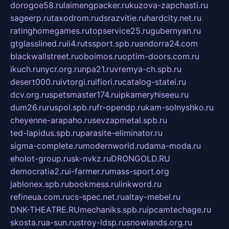
dorogoe58.ru
laimengpacker.ru
kuzova-zapchasti.ru
sageerp.ru
taxodrom.ru
dsrazvitie.ru
hardcity.net.ru
ratinghomegames.ru
topservice25.ru
gubernyan.ru
gtglasslined.ru
ii4.ru
tssport.spb.ru
andorra24.com
blackwallstreet.ru
oboimos.ru
optim-doors.com.ru
ikuch.ru
nycr.org.ru
npa21.ru
vremya-ch.spb.ru
desert000.ru
ivtorgi.ru
ifiori.ru
catalog-statei.ru
dcv.org.ru
spetsmaster174.ru
ipkameryhiseeu.ru
dum26.ru
ruspol.spb.ru
fr-opendp.ru
kam-solnyshko.ru
cheyenne-arapaho.ru
sevzapmetal.spb.ru
ted-lapidus.spb.ru
parasite-eliminator.ru
sigma-complete.ru
modernworld.ru
dama-moda.ru
eholot-group.ru
sk-nvkz.ru
DRONGOLD.RU
democratia2.ru
i-farmer.ru
mass-sport.org
jablonex.spb.ru
bookmess.ru
linkword.ru
refineua.com.ru
cs-spec.net.ru
altay-mebel.ru
DNK-THEATRE.RU
mechaniks.spb.ru
ipcamtechage.ru
skosta.ru
a-sun.ru
stroy-ldsp.ru
snowlands.org.ru