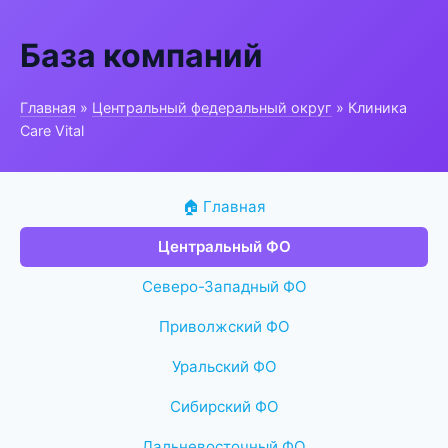
База компаний
Главная
»
Центральный федеральный округ
» Клиника
Care Vital
🏠 Главная
Центральный ФО
Северо-Западный ФО
Приволжский ФО
Уральский ФО
Сибирский ФО
Дальневосточный ФО