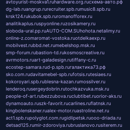
avtoyurist-moskva1.ru
hardware.org.ru
схема-авто.рф
dg-lab.ru
angrup.ru
recruiter.spb.ru
music8.spb.ru
krsk124.ru
kubok.spb.ru
romanofforex.ru
analitikaplus.ru
spyonline.ru
zosikamery.ru
sloboda-ural.pp.ru
AUTO-COM.SU
hohota.net
alimy.ru
online-z.com
aromat-vostoka.ru
otdelkaexp.ru
mobilvest.ru
bbd.net.ru
mebelshop.msk.ru
smp-forum.ru
bastion-td.ru
kosmoscreative.ru
avrmotors.ru
art-galadesign.ru
tiffany-c.ru
ecostep-samara.ru
d-p.spb.ru
галактика73.рф
sko.com.ru
davitamebel-spb.ru
fotsis.ru
tesiaes.ru
kokoroyari.spb.ru
blesna-kazan.ru
mossilver.ru
lenderoq.ru
sergeydobrin.ru
tochkazvuka.msk.ru
people-of-art.ru
bezzubova.ru
clubtibet.ru
orior-aks.ru
dynamoauto.ru
szk-favorit.ru
carlines.ru
flatnsk.ru
kingbolenskaner.ru
alex-motor.ru
astroline.net.ru
act1.spb.ru
polyglot.com.ru
gidlipetsk.ru
ooo-driada.ru
detsad125.ru
mir-zdoroviya.ru
bruslanovo.ru
siterem.ru