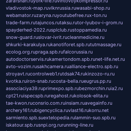
zarafshan.ru
york-life.ru
vintovoykompressor.ru
vladivostok-map.ru
vlknrussia.ru
wasabi-shop.ru
webamator.ru
zaryna.ru
youtubefree.ru
x-ton.ru
trade-farm.ru
tajuncos.ru
taksu.ru
tor-lyubov-i-grom.ru
spayderhed-2022.ru
splclub.ru
stoppamedia.ru
snow-guard.ru
slovar-ivrit.ru
cleanmedicine.ru
shkurki-karakulya.ru
kanotiforet.spb.ru
tutmassage.ru
ecolog.org.ru
praga.spb.ru
falcorussia.ru
autodoctorservis.ru
kamertondom.spb.ru
net-life.net.ru
avto-vozim.ru
sakhcamera.ru
alliance-electro.spb.ru
stroyavt.ru
controlweb1.ru
tdsak74.ru
kinzozo-ru.ru
kvotka.ru
iron-snab.ru
costa-bella.ru
eugrus.pp.ru
associaciya39.ru
primexpo.spb.ru
bezmorchin.ru
ia2.ru
cpt21.ru
ispecspb.ru
regahost.ru
kolosok-elita.ru
tae-kwon.ru
consrio.com.ru
insiam.ru
avegainfo.ru
archery161.ru
bigencyclica.ru
vlast16.ru
korru.net
sarmiento.spb.su
extelopedia.ru
lammin-suo.spb.ru
iskatour.spb.ru
snpi.org.ru
running-line.ru