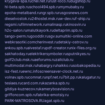
krygeva-spa.ru
chel.net.ru
rust-loco.ru
dugshop.ru
hl-beta.spb.ru
school494.spb.ru
mymubaby.ru
epoha-metalband.ru
ngr.spb.ru
rusgosnews.com
dieselvostok.ru
24hostel.msk.ru
w-dev.ru
f-ship.ru
regsmi.ru
filmnetwork.ru
malinasp.ru
kinosvin.ru
h2o-salon.ru
malutkayork.ru
deltaprim.spb.ru
tango-perm.ru
gooddir.ru
sgv.su
multiki-online.com
webkrasotki.com
cherinvest.ru
detskiy-ostrov.ru
ankou.spb.ru
alvesta1.ru
pdf-creator.ru
nix-files.org.ru
sakhatoday.ru
elektrikersymboler.ru
sputnikyes.ru
golf2club.msk.ru
aeforums.ru
zallclub.ru
multimodal.msk.ru
habaigry.ru
haikko.ru
sobakopedia.ru
isz-fest.ru
ewnc.info
screensaver-clock.net.ru
volnav.spb.ru
comnat.ru
npf.net.ru
7bit.pp.ru
kalugatur.ru
tesiaes.ru
card.com.ru
kazanka.spb.ru
gildiya-kuznecov.ru
kameryboavision.ru
griffoncom.spb.ru
fabrika-emotsiy.ru
PARK-MATROSOVA.RU
agat.spb.ru