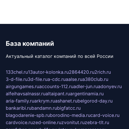
База компаний
Актуальный каталог компаний по всей России
133chel.ru
13autor-kolonka.ru
2864420.ru
2rich.ru
3-d-file.ru
3d-file.ru
a-cdc.ru
aalse.ru
a380club.ru
airgungames.ru
accounts-112.ru
adler-jun.ru
adonyev.ru
alfeihavsalnassr.ru
altaipant.ru
argentinamia.ru
aria-family.ru
arkrym.ru
ashanet.ru
belgorod-day.ru
bankaribi.ru
bandamn.ru
bigfatcc.ru
blagodarenie-spb.ru
borodino-media.ru
card-voice.ru
cardvoice.ru
zed-online.ru
zvonitut.ru
zebra-tlt.ru