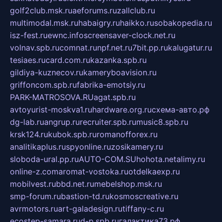
golf2club.msk.ru
aeforums.ru
zallclub.ru
multimodal.msk.ru
habaigry.ru
haikko.ru
sobakopedia.ru
isz-fest.ru
ewnc.info
screensaver-clock.net.ru
volnav.spb.ru
comnat.ru
npf.net.ru
7bit.pp.ru
kalugatur.ru
tesiaes.ru
card.com.ru
kazanka.spb.ru
gildiya-kuznecov.ru
kameryboavision.ru
griffoncom.spb.ru
fabrika-emotsiy.ru
PARK-MATROSOVA.RU
agat.spb.ru
avtoyurist-moskva1.ru
hardware.org.ru
схема-авто.рф
dg-lab.ru
angrup.ru
recruiter.spb.ru
music8.spb.ru
krsk124.ru
kubok.spb.ru
romanofforex.ru
analitikaplus.ru
spyonline.ru
zosikamery.ru
sloboda-ural.pp.ru
AUTO-COM.SU
hohota.net
alimy.ru
online-z.com
aromat-vostoka.ru
otdelkaexp.ru
mobilvest.ru
bbd.net.ru
mebelshop.msk.ru
smp-forum.ru
bastion-td.ru
kosmoscreative.ru
avrmotors.ru
art-galadesign.ru
tiffany-c.ru
ecostep-samara.ru
d-p.spb.ru
галактика73.рф