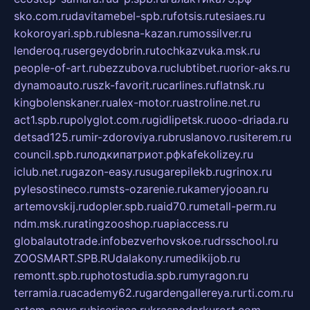
sko.com.ru
davitamebel-spb.ru
fotsis.ru
tesiaes.ru
kokoroyari.spb.ru
blesna-kazan.ru
mossilver.ru
lenderoq.ru
sergeydobrin.ru
tochkazvuka.msk.ru
people-of-art.ru
bezzubova.ru
clubtibet.ru
orior-aks.ru
dynamoauto.ru
szk-favorit.ru
carlines.ru
flatnsk.ru
kingbolenskaner.ru
alex-motor.ru
astroline.net.ru
act1.spb.ru
polyglot.com.ru
gidlipetsk.ru
ooo-driada.ru
detsad125.ru
mir-zdoroviya.ru
bruslanovo.ru
siterem.ru
council.spb.ru
лодкипатриот.рф
kafekolizey.ru
iclub.net.ru
gazon-easy.ru
sugarepilekb.ru
grinox.ru
pylesostineco.ru
msts-ozarenie.ru
kameryjooan.ru
artemovskij.ru
dopler.spb.ru
aid70.ru
metall-perm.ru
ndm.msk.ru
ratingzooshop.ru
apiaccess.ru
globalautotrade.info
bezverhovskoe.ru
drsschool.ru
ZOOSMART.SPB.RU
dalakony.ru
medikijob.ru
remontt.spb.ru
photostudia.spb.ru
myragon.ru
terramia.ru
academy62.ru
gardengallereya.ru
rti.com.ru