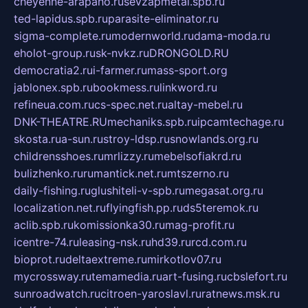
cheyenne-arapaho.ru
sevzapmetal.spb.ru
ted-lapidus.spb.ru
parasite-eliminator.ru
sigma-complete.ru
modernworld.ru
dama-moda.ru
eholot-group.ru
sk-nvkz.ru
DRONGOLD.RU
democratia2.ru
i-farmer.ru
mass-sport.org
jablonex.spb.ru
bookmess.ru
linkword.ru
refineua.com.ru
cs-spec.net.ru
altay-mebel.ru
DNK-THEATRE.RU
mechaniks.spb.ru
ipcamtechage.ru
skosta.ru
a-sun.ru
stroy-ldsp.ru
snowlands.org.ru
childrensshoes.ru
mrlizzy.ru
mebelsofiakrd.ru
bulizhenko.ru
rumantick.net.ru
mtszerno.ru
daily-fishing.ru
glushiteli-v-spb.ru
megasat.org.ru
localization.net.ru
flyingfish.pp.ru
ds5teremok.ru
aclib.spb.ru
komissionka30.ru
mag-profit.ru
icentre-74.ru
leasing-nsk.ru
hd39.ru
rcd.com.ru
bioprot.ru
deltaextreme.ru
mirkotlov07.ru
mycrossway.ru
temamedia.ru
art-fusing.ru
cbslefort.ru
sunroadwatch.ru
citroen-yaroslavl.ru
ratnews.msk.ru