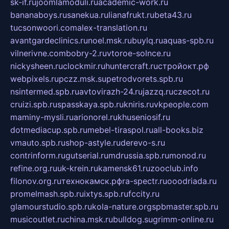
sk-if.ru
joomlamoduli.ru
academic-work.ru
bananaboys.ru
sanekua.ru
lianafrukt.ru
beta43.ru
tucsonwoori.com
alex-translation.ru
avantgardeclinics.ru
noel.msk.ru
buylq.ru
aquas-spb.ru
vilnerivne.com
bobry-2.ru
vtoroe-solnce.ru
nickysheen.ru
clockmir.ru
huntercraft.ru
стройокт.рф
webpixels.ru
pczz.msk.su
petrodvorets.spb.ru
nsintermed.spb.ru
avtovirazh-24.ru
jazzq.ru
czecot.ru
cruizi.spb.ru
spasskaya.spb.ru
kniris.ru
vkpeople.com
maminy-mysli.ru
arionorel.ru
khuseniosif.ru
dotmediacup.spb.ru
mebel-tiraspol.ru
all-books.biz
vmauto.spb.ru
shop-astyle.ru
derevo-s.ru
contrinform.ru
gutserial.ru
mdrussia.spb.ru
monod.ru
refine.org.ru
uk-krein.ru
kamensk61.ru
zooclub.info
filonov.org.ru
технокамск.рф
ra-spectr.ru
ooodriada.ru
promelmash.spb.ru
ixtys.spb.ru
fccity.ru
glamourstudio.spb.ru
kola-nature.org
spbmaster.spb.ru
musicoutlet.ru
china.msk.ru
bulldog.su
grimm-online.ru