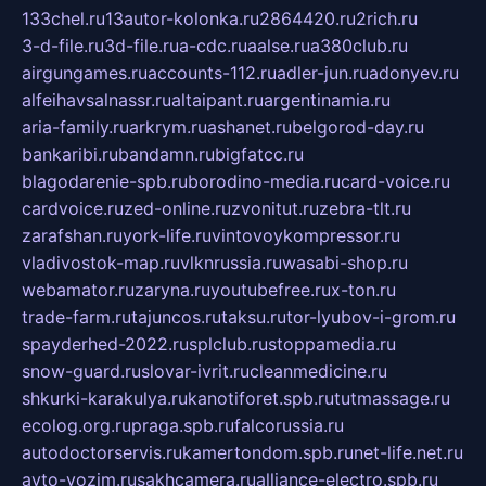
133chel.ru
13autor-kolonka.ru
2864420.ru
2rich.ru
3-d-file.ru
3d-file.ru
a-cdc.ru
aalse.ru
a380club.ru
airgungames.ru
accounts-112.ru
adler-jun.ru
adonyev.ru
alfeihavsalnassr.ru
altaipant.ru
argentinamia.ru
aria-family.ru
arkrym.ru
ashanet.ru
belgorod-day.ru
bankaribi.ru
bandamn.ru
bigfatcc.ru
blagodarenie-spb.ru
borodino-media.ru
card-voice.ru
cardvoice.ru
zed-online.ru
zvonitut.ru
zebra-tlt.ru
zarafshan.ru
york-life.ru
vintovoykompressor.ru
vladivostok-map.ru
vlknrussia.ru
wasabi-shop.ru
webamator.ru
zaryna.ru
youtubefree.ru
x-ton.ru
trade-farm.ru
tajuncos.ru
taksu.ru
tor-lyubov-i-grom.ru
spayderhed-2022.ru
splclub.ru
stoppamedia.ru
snow-guard.ru
slovar-ivrit.ru
cleanmedicine.ru
shkurki-karakulya.ru
kanotiforet.spb.ru
tutmassage.ru
ecolog.org.ru
praga.spb.ru
falcorussia.ru
autodoctorservis.ru
kamertondom.spb.ru
net-life.net.ru
avto-vozim.ru
sakhcamera.ru
alliance-electro.spb.ru