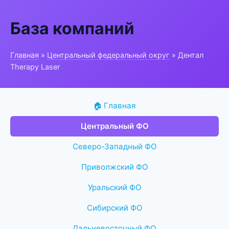
База компаний
Главная
»
Центральный федеральный округ
» Дентал
Therapy Laser
🏠 Главная
Центральный ФО
Северо-Западный ФО
Приволжский ФО
Уральский ФО
Сибирский ФО
Дальневосточный ФО