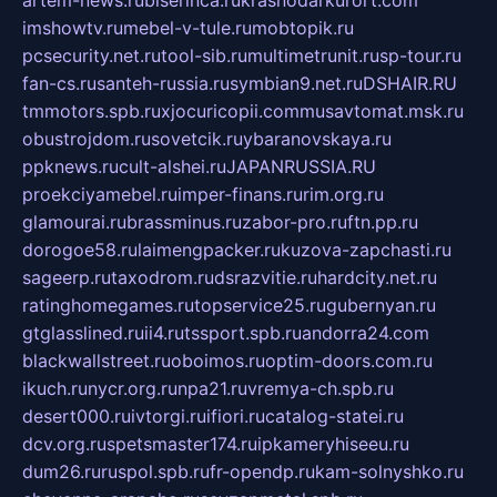
artem-news.ru
biserinca.ru
krasnodarkurort.com
imshowtv.ru
mebel-v-tule.ru
mobtopik.ru
pcsecurity.net.ru
tool-sib.ru
multimetrunit.ru
sp-tour.ru
fan-cs.ru
santeh-russia.ru
symbian9.net.ru
DSHAIR.RU
tmmotors.spb.ru
xjocuricopii.com
musavtomat.msk.ru
obustrojdom.ru
sovetcik.ru
ybaranovskaya.ru
ppknews.ru
cult-alshei.ru
JAPANRUSSIA.RU
proekciyamebel.ru
imper-finans.ru
rim.org.ru
glamourai.ru
brassminus.ru
zabor-pro.ru
ftn.pp.ru
dorogoe58.ru
laimengpacker.ru
kuzova-zapchasti.ru
sageerp.ru
taxodrom.ru
dsrazvitie.ru
hardcity.net.ru
ratinghomegames.ru
topservice25.ru
gubernyan.ru
gtglasslined.ru
ii4.ru
tssport.spb.ru
andorra24.com
blackwallstreet.ru
oboimos.ru
optim-doors.com.ru
ikuch.ru
nycr.org.ru
npa21.ru
vremya-ch.spb.ru
desert000.ru
ivtorgi.ru
ifiori.ru
catalog-statei.ru
dcv.org.ru
spetsmaster174.ru
ipkameryhiseeu.ru
dum26.ru
ruspol.spb.ru
fr-opendp.ru
kam-solnyshko.ru