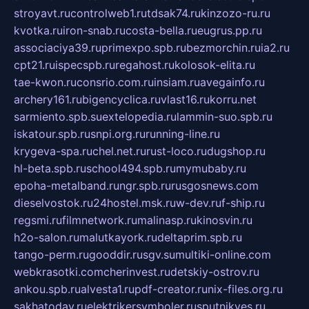
stroyavt.ru
controlweb1.ru
tdsak74.ru
kinzozo-ru.ru
kvotka.ru
iron-snab.ru
costa-bella.ru
eugrus.pp.ru
associaciya39.ru
primexpo.spb.ru
bezmorchin.ru
ia2.ru
cpt21.ru
ispecspb.ru
regahost.ru
kolosok-elita.ru
tae-kwon.ru
consrio.com.ru
insiam.ru
avegainfo.ru
archery161.ru
bigencyclica.ru
vlast16.ru
korru.net
sarmiento.spb.su
extelopedia.ru
lammin-suo.spb.ru
iskatour.spb.ru
snpi.org.ru
running-line.ru
krygeva-spa.ru
chel.net.ru
rust-loco.ru
dugshop.ru
hl-beta.spb.ru
school494.spb.ru
mymubaby.ru
epoha-metalband.ru
ngr.spb.ru
rusgosnews.com
dieselvostok.ru
24hostel.msk.ru
w-dev.ru
f-ship.ru
regsmi.ru
filmnetwork.ru
malinasp.ru
kinosvin.ru
h2o-salon.ru
malutkayork.ru
deltaprim.spb.ru
tango-perm.ru
gooddir.ru
sgv.su
multiki-online.com
webkrasotki.com
cherinvest.ru
detskiy-ostrov.ru
ankou.spb.ru
alvesta1.ru
pdf-creator.ru
nix-files.org.ru
sakhatoday.ru
elektrikersymboler.ru
sputnikyes.ru